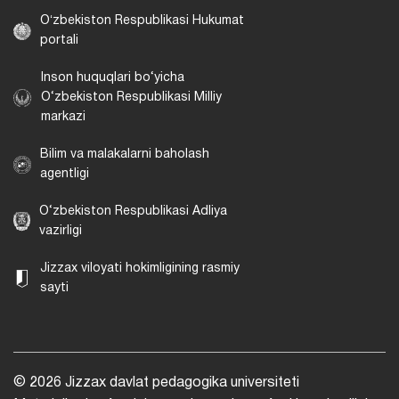
Oʻzbekiston Respublikasi Hukumat
portali
Inson huquqlari bo‘yicha
O‘zbekiston Respublikasi Milliy
markazi
Bilim va malakalarni baholash
agentligi
O‘zbekiston Respublikasi Adliya
vazirligi
Jizzax viloyati hokimligining rasmiy
sayti
© 2026 Jizzax davlat pedagogika universiteti