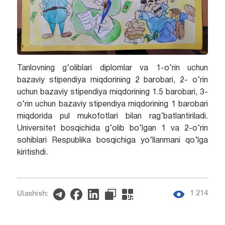
Tanlovning g‘oliblari diplomlar va 1-o‘rin uchun
bazaviy stipendiya miqdorining 2 barobari, 2- o‘rin
uchun bazaviy stipendiya miqdorining 1.5 barobari, 3-
o‘rin uchun bazaviy stipendiya miqdorining 1 barobari
miqdorida pul mukofotlari bilan rag‘batlantiriladi.
Universitet bosqichida g‘olib bo‘lgan 1 va 2-o‘rin
sohiblari Respublika bosqichiga yo‘llanmani qo‘lga
kiritishdi.
1 214
Ulashish: