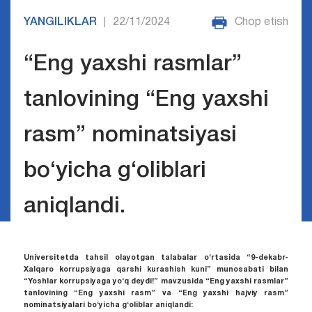
YANGILIKLAR
22/11/2024
Chop etish
|
“Eng yaxshi rasmlar”
tanlovining “Eng yaxshi
rasm” nominatsiyasi
bo‘yicha g‘oliblari
aniqlandi.
Universitetda tahsil olayotgan talabalar o‘rtasida “9-dekabr-
Xalqaro korrupsiyaga qarshi kurashish kuni” munosabati bilan
“Yoshlar korrupsiyaga yo‘q deydi!” mavzusida “Eng yaxshi rasmlar”
tanlovining “Eng yaxshi rasm” va “Eng yaxshi hajviy rasm”
nominatsiyalari bo‘yicha g‘oliblar aniqlandi: