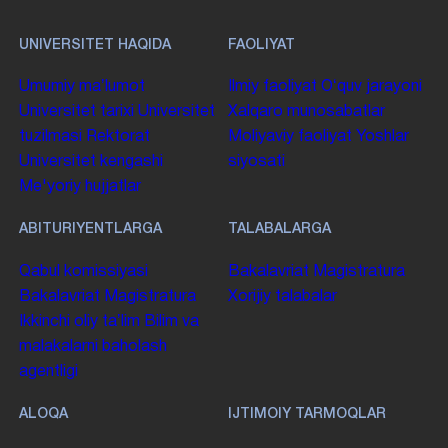
UNIVERSITET HAQIDA
FAOLIYAT
Umumiy maʼlumot
Ilmiy faoliyat
Oʻquv jarayoni
Universitet tarixi
Universitet
Xalqaro munosabatlar
tuzilmasi
Rektorat
Moliyaviy faoliyat
Yoshlar
Universitet kengashi
siyosati
Me'yoriy hujjatlar
ABITURIYENTLARGA
TALABALARGA
Qabul komissiyasi
Bakalavriat
Magistratura
Bakalavriat
Magistratura
Xorijiy talabalar
Ikkinchi oliy taʼlim
Bilim va
malakalarni baholash
agentligi
ALOQA
IJTIMOIY TARMOQLAR