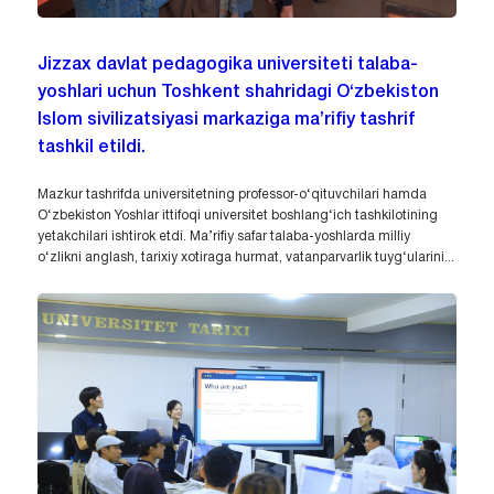
Jizzax davlat pedagogika universiteti talaba-
yoshlari uchun Toshkent shahridagi O‘zbekiston
Islom sivilizatsiyasi markaziga ma’rifiy tashrif
tashkil etildi.
Mazkur tashrifda universitetning professor-o‘qituvchilari hamda
O‘zbekiston Yoshlar ittifoqi universitet boshlang‘ich tashkilotining
yetakchilari ishtirok etdi. Ma’rifiy safar talaba-yoshlarda milliy
o‘zlikni anglash, tarixiy xotiraga hurmat, vatanparvarlik tuyg‘ularini...