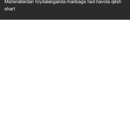
Materiallardan foydalanganda manbaga faol havola qilish
shart