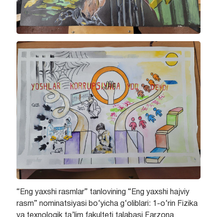
“Eng yaxshi rasmlar” tanlovining “Eng yaxshi hajviy
rasm” nominatsiyasi bo‘yicha g‘oliblari: 1-o‘rin Fizika
va texnologik ta’lim fakulteti talabasi Farzona