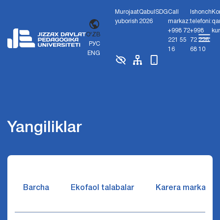
Murojaat
Qabul
SDG
Call
Ishonch
Ko
yuborish
2026
markaz:
telefoni:
qa
+998 72
+998
ku
O'ZB
221 55
72 226
РУС
16
68 10
ENG
Yangiliklar
Barcha
Ekofaol talabalar
Karera markazi