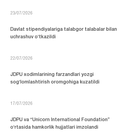
23/07/2026
Davlat stipendiyalariga talabgor talabalar bilan
uchrashuv o‘tkazildi
22/07/2026
JDPU xodimlarining farzandlari yozgi
sog‘lomlashtirish oromgohiga kuzatildi
17/07/2026
JDPU va “Unicorn International Foundation”
o‘rtasida hamkorlik hujjatlari imzolandi