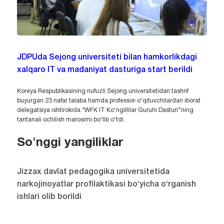
JDPUda Sejong universiteti bilan hamkorlikdagi
xalqaro IT va madaniyat dasturiga start berildi
Koreya Respublikasining nufuzli Sejong universitetidan tashrif
buyurgan 23 nafar talaba hamda professor-o‘qituvchilardan iborat
delegatsiya ishtirokida “WFK IT Ko‘ngillilar Guruhi Dasturi”ning
tantanali ochilish marosimi bo‘lib o‘tdi.
So'nggi yangiliklar
Jizzax davlat pedagogika universitetida
narkojinoyatlar profilaktikasi bo‘yicha o‘rganish
ishlari olib borildi