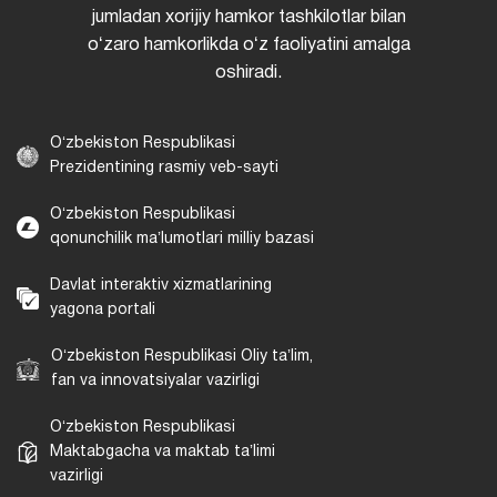
jumladan xorijiy hamkor tashkilotlar bilan
oʻzaro hamkorlikda oʻz faoliyatini amalga
oshiradi.
Oʻzbekiston Respublikasi
Prezidentining rasmiy veb-sayti
Oʻzbekiston Respublikasi
qonunchilik maʼlumotlari milliy bazasi
Davlat interaktiv xizmatlarining
yagona portali
Oʻzbekiston Respublikasi Oliy taʼlim,
fan va innovatsiyalar vazirligi
Oʻzbekiston Respublikasi
Maktabgacha va maktab taʼlimi
vazirligi