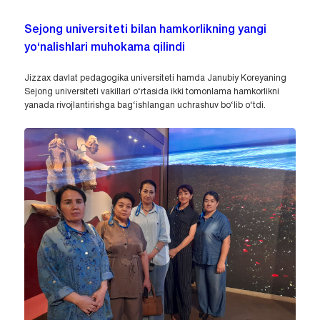
Sejong universiteti bilan hamkorlikning yangi
yo‘nalishlari muhokama qilindi
Jizzax davlat pedagogika universiteti hamda Janubiy Koreyaning
Sejong universiteti vakillari o‘rtasida ikki tomonlama hamkorlikni
yanada rivojlantirishga bag‘ishlangan uchrashuv bo‘lib o‘tdi.