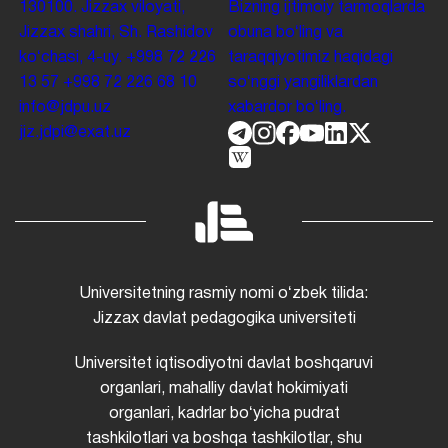
130100. Jizzax viloyati,
Bizning ijtimoiy tarmoqlarda
Jizzax shahri, Sh. Rashidov
obuna boʻling va
koʻchasi, 4-uy.
+998 72 226
taraqqiyotimiz haqidagi
13 57
+998 72 226 68 10
soʻnggi yangiliklardan
info@jdpu.uz
xabardor boʻling.
jiz.jdpi@exat.uz
Universitetning rasmiy nomi oʻzbek tilida:
Jizzax davlat pedagogika universiteti
Universitet iqtisodiyotni davlat boshqaruvi
organlari, mahalliy davlat hokimiyati
organlari, kadrlar boʻyicha pudrat
tashkilotlari va boshqa tashkilotlar, shu