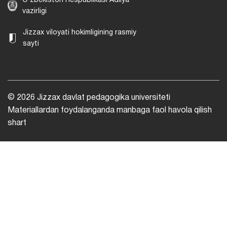
O‘zbekiston Respublikasi Adliya
vazirligi
Jizzax viloyati hokimligining rasmiy
sayti
© 2026 Jizzax davlat pedagogika universiteti
Materiallardan foydalanganda manbaga faol havola qilish
shart