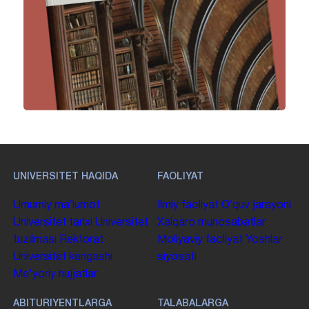
UNIVERSITET HAQIDA
FAOLIYAT
Umumiy maʼlumot
Ilmiy faoliyat
Oʻquv jarayoni
Universitet tarixi
Universitet
Xalqaro munosabatlar
tuzilmasi
Rektorat
Moliyaviy faoliyat
Yoshlar
Universitet kengashi
siyosati
Me'yoriy hujjatlar
ABITURIYENTLARGA
TALABALARGA