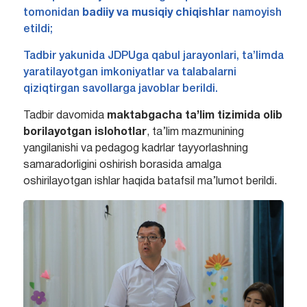
tomonidan
badiiy va musiqiy chiqishlar
namoyish
etildi;
Tadbir yakunida JDPUga qabul jarayonlari, ta’limda
yaratilayotgan imkoniyatlar va talabalarni
qiziqtirgan savollarga javoblar berildi.
Tadbir davomida
maktabgacha ta’lim tizimida olib
borilayotgan islohotlar
, ta’lim mazmunining
yangilanishi va pedagog kadrlar tayyorlashning
samaradorligini oshirish borasida amalga
oshirilayotgan ishlar haqida batafsil ma’lumot berildi.