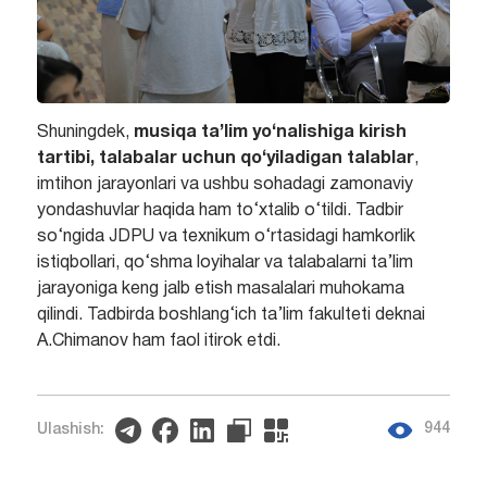
Shuningdek,
musiqa ta’lim yo‘nalishiga kirish
tartibi, talabalar uchun qo‘yiladigan talablar
,
imtihon jarayonlari va ushbu sohadagi zamonaviy
yondashuvlar haqida ham to‘xtalib o‘tildi. Tadbir
so‘ngida JDPU va texnikum o‘rtasidagi hamkorlik
istiqbollari, qo‘shma loyihalar va talabalarni ta’lim
jarayoniga keng jalb etish masalalari muhokama
qilindi. Tadbirda boshlang‘ich ta’lim fakulteti deknai
A.Chimanov ham faol itirok etdi.
944
Ulashish: