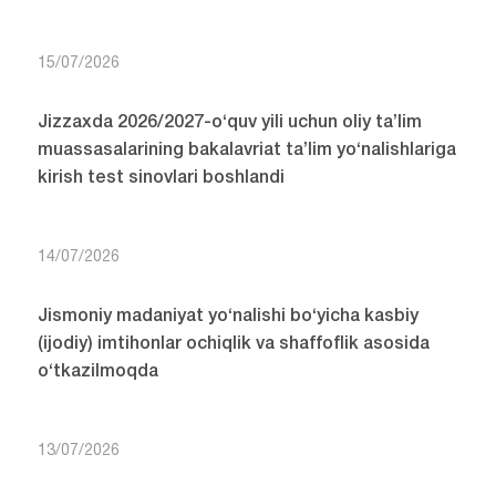
15/07/2026
Jizzaxda 2026/2027-o‘quv yili uchun oliy ta’lim
muassasalarining bakalavriat ta’lim yo‘nalishlariga
kirish test sinovlari boshlandi
14/07/2026
Jismoniy madaniyat yo‘nalishi bo‘yicha kasbiy
(ijodiy) imtihonlar ochiqlik va shaffoflik asosida
o‘tkazilmoqda
13/07/2026