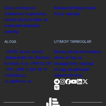
Qabul komissiyasi
Bakalavriat
Magistratura
Bakalavriat
Magistratura
Xorijiy talabalar
Ikkinchi oliy taʼlim
Bilim va
malakalarni baholash
agentligi
ALOQA
IJTIMOIY TARMOQLAR
130100. Jizzax viloyati,
Bizning ijtimoiy tarmoqlarda
Jizzax shahri, Sh. Rashidov
obuna boʻling va
koʻchasi, 4-uy.
+998 72 226
taraqqiyotimiz haqidagi
13 57
+998 72 226 68 10
soʻnggi yangiliklardan
info@jdpu.uz
xabardor boʻling.
jiz.jdpi@exat.uz