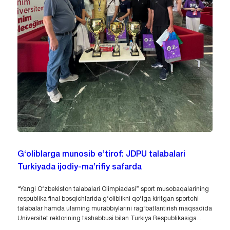
G‘oliblarga munosib e’tirof: JDPU talabalari
Turkiyada ijodiy-ma’rifiy safarda
“Yangi O‘zbekiston talabalari Olimpiadasi” sport musobaqalarining
respublika final bosqichlarida g‘oliblikni qo‘lga kiritgan sportchi
talabalar hamda ularning murabbiylarini rag‘batlantirish maqsadida
Universitet rektorining tashabbusi bilan Turkiya Respublikasiga...