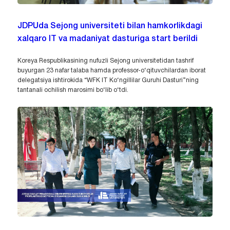
JDPUda Sejong universiteti bilan hamkorlikdagi
xalqaro IT va madaniyat dasturiga start berildi
Koreya Respublikasining nufuzli Sejong universitetidan tashrif
buyurgan 23 nafar talaba hamda professor-o‘qituvchilardan iborat
delegatsiya ishtirokida “WFK IT Ko‘ngillilar Guruhi Dasturi”ning
tantanali ochilish marosimi bo‘lib o‘tdi.