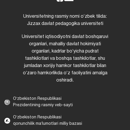
Universitetning rasmiy nomi oʻzbek tilida:
Jizzax davlat pedagogika universiteti
Universitet iqtisodiyotni davlat boshqaruvi
organlari, mahalliy davlat hokimiyati
organlari, kadrlar boʻyicha pudrat
tashkilotlari va boshqa tashkilotlar, shu
jumladan xorijiy hamkor tashkilotlar bilan
oʻzaro hamkorlikda oʻz faoliyatini amalga
oshiradi.
Oʻzbekiston Respublikasi
Prezidentining rasmiy veb-sayti
Oʻzbekiston Respublikasi
qonunchilik maʼlumotlari milliy bazasi