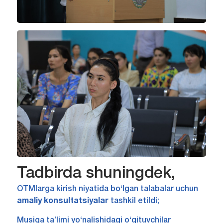
Tadbirda shuningdek,
OTMlarga kirish niyatida bo‘lgan talabalar uchun
amaliy konsultatsiyalar
tashkil etildi;
Musiqa ta’limi yo‘nalishidagi o‘qituvchilar