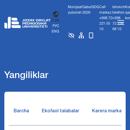
Murojaat
Qabul
SDG
Call
Ishonch
Ko
yuborish
2026
markaz:
telefoni:
qa
+998 72
+998
ku
O'ZB
221 55
72 226
РУС
16
68 10
ENG
Yangiliklar
Barcha
Ekofaol talabalar
Karera markazi