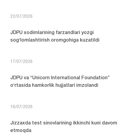
22/07/2026
JDPU xodimlarining farzandlari yozgi
sog‘lomlashtirish oromgohiga kuzatildi
17/07/2026
JDPU va “Unicorn International Foundation”
o‘rtasida hamkorlik hujjatlari imzolandi
16/07/2026
Jizzaxda test sinovlarining ikkinchi kuni davom
etmoqda