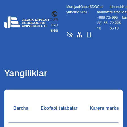
Murojaat
Qabul
SDG
Call
Ishonch
Ko
yuborish
2026
markaz:
telefoni:
qa
+998 72
+998
ku
O'ZB
221 55
72 226
РУС
16
68 10
ENG
Yangiliklar
Barcha
Ekofaol talabalar
Karera markazi