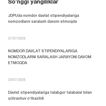
So'nggi yangiliklar
JDPUda nomdor davlat stipendiyalariga
nomzodlarni saralash davom etmoqda
27/07/2026
NOMDOR DAVLAT STIPENDIYALARIGA
NOMZODLARNI SARALASH JARAYONI DAVOM
ETMOQDA
23/07/2026
Davlat stipendiyalariga talabgor talabalar bilan
uchrashuv o‘tkazildi