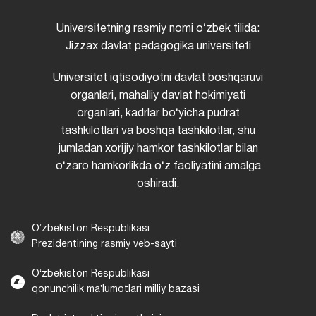
Universitetning rasmiy nomi oʻzbek tilida:
Jizzax davlat pedagogika universiteti
Universitet iqtisodiyotni davlat boshqaruvi
organlari, mahalliy davlat hokimiyati
organlari, kadrlar boʻyicha pudrat
tashkilotlari va boshqa tashkilotlar, shu
jumladan xorijiy hamkor tashkilotlar bilan
oʻzaro hamkorlikda oʻz faoliyatini amalga
oshiradi.
Oʻzbekiston Respublikasi
Prezidentining rasmiy veb-sayti
Oʻzbekiston Respublikasi
qonunchilik maʼlumotlari milliy bazasi