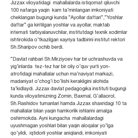
Jizzax viloyatidagi mahallalarda istiqomat qiluvchi
100 nafarga yaqin kam ta’minlangan imkoniyati
cheklangan bugungi kunda “Ayollar daftari”,”Yoshlar
daftar” ga kiritilgan yoshlar va ayollar, maktab
internati tarbiyalanuvchilar, institutdagi texnik xodimlar
ishtirokida o‘tkazilgan xayriya tadbirini institut rektori
Sh.Sharipov ochib berdi.
“Davlat rahbari Sh.Mirziyoev har bir uchrashuvda va
yig‘inlarda tez-tez har bir oliy o‘quv yurti yon-
atrofidagi mahallalar uchun ma’naviyat markazi,
madaniyat o‘chog‘i bo‘lishi kerakligini alohida
ta’kidlaydi. Jizzax davlat pedagogika instituti bugungi
kunda viloyatimizning Zomin, Baxmal, G‘allaorol,
Sh.Rashidov tumanlari hamda Jizzax shaxridagi 10 ta
mahallalar bilan yaqin hamkorlik ishlarini amalga
oshirmokda. Ayni kungacha mahallalardagi
uyushmagan yoshlari bilan yaqin aloqalar yo‘lga
qo‘yildi, iqtidorli yoshlar aniqlandi, imkoniyati