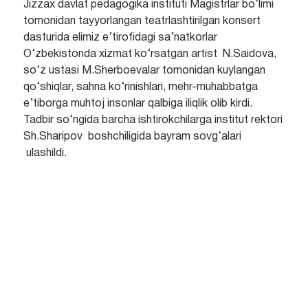
Jizzax davlat pedagogika instituti Magistrlar bo‘limi
tomonidan tayyorlangan teatrlashtirilgan konsert
dasturida elimiz e’tirofidagi sa’natkorlar
O‘zbekistonda xizmat ko‘rsatgan artist N.Saidova,
so‘z ustasi M.Sherboevalar tomonidan kuylangan
qo‘shiqlar, sahna ko‘rinishlari, mehr-muhabbatga
e’tiborga muhtoj insonlar qalbiga iliqlik olib kirdi.
Tadbir so‘ngida barcha ishtirokchilarga institut rektori
Sh.Sharipov boshchiligida bayram sovg‘alari
ulashildi.