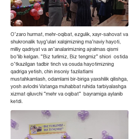
O‘zaro hurmat, mehr-oqibat, ezgulik, xayr-sahovat va
shukronalik tuyg‘ulari xalqimizning ma’naviy hayoti,
milliy qadriyat va an’analarimizning ajralmas qismi
bo‘lib kelgan. “Biz turlimiz, Biz tengmiz” shiori ostida
o‘tkazilgan tadbir tinch va osuda hayotimizning
qadriga yetish, chin insoniy fazilatlarni
mustahkamlash, odamlarni bir-biriga yaxshilik qilishga,
yosh avlodni Vatanga muhabbat ruhida tarbiyalashga
xizmat qiluvchi “mehr va oqibat” bayramiga aylanib
ketdi.