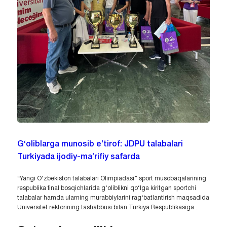
G‘oliblarga munosib e’tirof: JDPU talabalari
Turkiyada ijodiy-ma’rifiy safarda
“Yangi O‘zbekiston talabalari Olimpiadasi” sport musobaqalarining
respublika final bosqichlarida g‘oliblikni qo‘lga kiritgan sportchi
talabalar hamda ularning murabbiylarini rag‘batlantirish maqsadida
Universitet rektorining tashabbusi bilan Turkiya Respublikasiga...