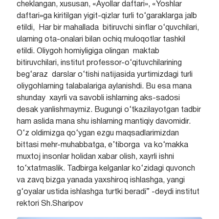
cheklangan, xususan, «Ayollar daftari», «Yoshlar
daftari»ga kiritilgan yigit-qizlar turli to‘garaklarga jalb
etildi, Har bir mahallada bitiruvchi sinflar o‘quvchilari,
ularning ota-onalari bilan ochiq muloqotlar tashkil
etildi. Oliygoh homiyligiga olingan maktab
bitiruvchilari, institut professor-o‘qituvchilarining
beg‘araz darslar o‘tishi natijasida yurtimizdagi turli
oliygohlarning talabalariga aylanishdi. Bu esa mana
shunday xayrli va savobli ishlarning aks-sadosi
desak yanlishmaymiz. Bugungi o‘tkazilayotgan tadbir
ham aslida mana shu ishlarning mantiqiy davomidir.
O‘z oldimizga qo‘ygan ezgu maqsadlarimizdan
bittasi mehr-muhabbatga, e’tiborga va ko‘makka
muxtoj insonlar holidan xabar olish, xayrli ishni
to‘xtatmaslik. Tadbirga kelganlar ko‘zidagi quvonch
va zavq bizga yanada yaxshiroq ishlashga, yangi
g‘oyalar ustida ishlashga turtki beradi” -deydi institut
rektori Sh.Sharipov