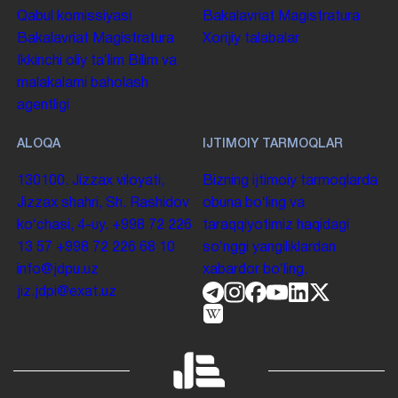
Qabul komissiyasi
Bakalavriat
Magistratura
Bakalavriat
Magistratura
Xorijiy talabalar
Ikkinchi oliy taʼlim
Bilim va
malakalarni baholash
agentligi
ALOQA
IJTIMOIY TARMOQLAR
130100. Jizzax viloyati,
Bizning ijtimoiy tarmoqlarda
Jizzax shahri, Sh. Rashidov
obuna boʻling va
koʻchasi, 4-uy.
+998 72 226
taraqqiyotimiz haqidagi
13 57
+998 72 226 68 10
soʻnggi yangiliklardan
info@jdpu.uz
xabardor boʻling.
jiz.jdpi@exat.uz