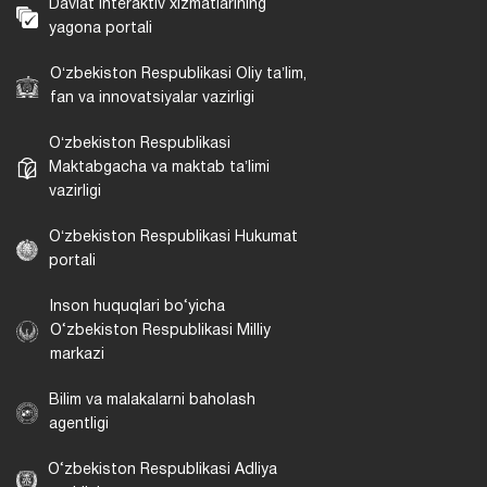
Davlat interaktiv xizmatlarining
yagona portali
Oʻzbekiston Respublikasi Oliy taʼlim,
fan va innovatsiyalar vazirligi
Oʻzbekiston Respublikasi
Maktabgacha va maktab taʼlimi
vazirligi
Oʻzbekiston Respublikasi Hukumat
portali
Inson huquqlari bo‘yicha
O‘zbekiston Respublikasi Milliy
markazi
Bilim va malakalarni baholash
agentligi
O‘zbekiston Respublikasi Adliya