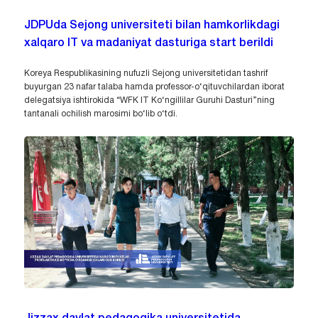
JDPUda Sejong universiteti bilan hamkorlikdagi
xalqaro IT va madaniyat dasturiga start berildi
Koreya Respublikasining nufuzli Sejong universitetidan tashrif
buyurgan 23 nafar talaba hamda professor-o‘qituvchilardan iborat
delegatsiya ishtirokida “WFK IT Ko‘ngillilar Guruhi Dasturi”ning
tantanali ochilish marosimi bo‘lib o‘tdi.