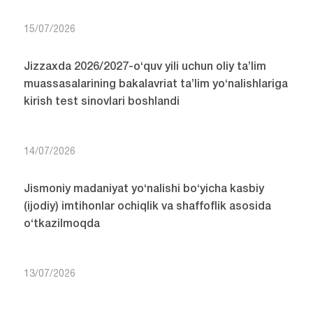
15/07/2026
Jizzaxda 2026/2027-o‘quv yili uchun oliy ta’lim
muassasalarining bakalavriat ta’lim yo‘nalishlariga
kirish test sinovlari boshlandi
14/07/2026
Jismoniy madaniyat yo‘nalishi bo‘yicha kasbiy
(ijodiy) imtihonlar ochiqlik va shaffoflik asosida
o‘tkazilmoqda
13/07/2026