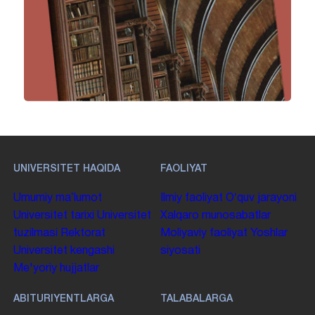
UNIVERSITET HAQIDA
FAOLIYAT
Umumiy maʼlumot
Ilmiy faoliyat
Oʻquv jarayoni
Universitet tarixi
Universitet
Xalqaro munosabatlar
tuzilmasi
Rektorat
Moliyaviy faoliyat
Yoshlar
Universitet kengashi
siyosati
Me'yoriy hujjatlar
ABITURIYENTLARGA
TALABALARGA