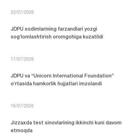
22/07/2026
JDPU xodimlarining farzandlari yozgi
sog‘lomlashtirish oromgohiga kuzatildi
17/07/2026
JDPU va “Unicorn International Foundation”
o‘rtasida hamkorlik hujjatlari imzolandi
16/07/2026
Jizzaxda test sinovlarining ikkinchi kuni davom
etmoqda