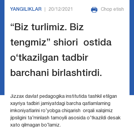
YANGILIKLAR
20/12/2021
Chop etish
|
“Biz turlimiz. Biz
tengmiz” shiori ostida
o‘tkazilgan tadbir
barchani birlashtirdi.
Jizzax davlat pedagogika institutida tashkil etilgan
xayriya tadbiri jamiyatdagi barcha qatlamlarning
imkoniyatlarini ro‘yobga chiqarish orqali xalqimiz
jipsligini ta’minlash tamoyili asosida o‘tkazildi desak
xato qilmagan bo‘lamiz.