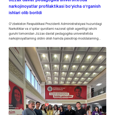
Jizzax davlat pedagogika universitetida
narkojinoyatlar profilaktikasi bo‘yicha o‘rganish
ishlari olib borildi
O‘zbekiston Respublikasi Prezidenti Administratsiyasi huzuridagi
Narkotiklar va o‘qotar qurollarni nazorat qilish agentligi ishchi
guruhi tomonidan Jizzax davlat pedagogika universitetida
narkojinoyatlarning oldini olish hamda psixotrop moddalarning...