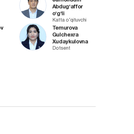
Jamoliddin
Abdug‘affor
o‘g‘li
Katta o‘qituvchi
ov
Temurova
Gulchexra
Xudaykulovna
Dotsent