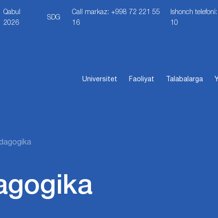
Qabul
Call markaz: +998 72 221 55
Ishonch telefon
SDG
2026
16
10
Universitet
Faoliyat
Talabalarga
Y
dagogika
agogika