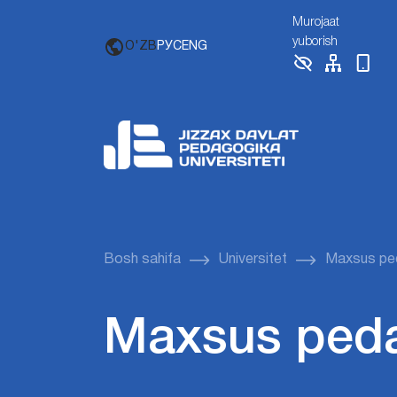
Murojaat
yuborish
O'ZB
РУС
ENG
Bosh sahifa
Universitet
Maxsus pe
Maxsus ped