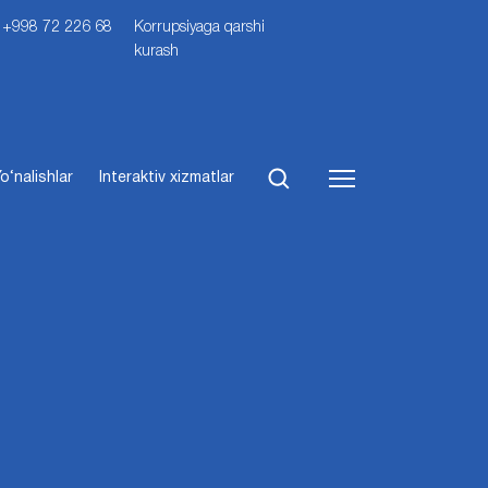
i: +998 72 226 68
Korrupsiyaga qarshi
kurash
o‘nalishlar
Interaktiv xizmatlar