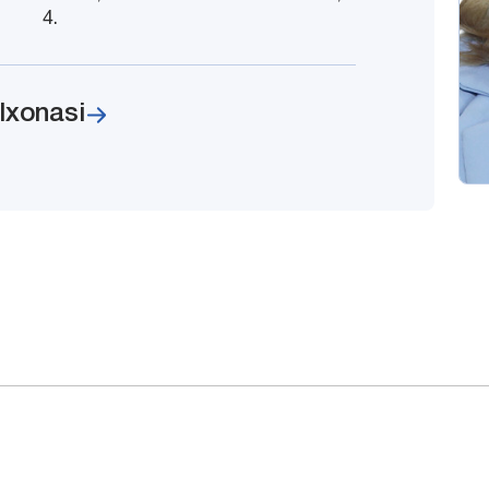
4.
lxonasi