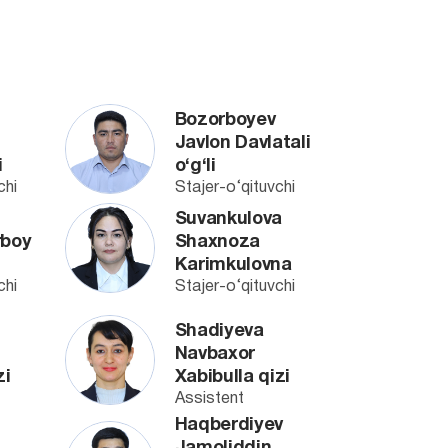
Bozorboyev
Javlon Davlatali
i
o‘g‘li
chi
Stajer-o‘qituvchi
Suvankulova
rboy
Shaxnoza
Karimkulovna
chi
Stajer-o‘qituvchi
Shadiyeva
Navbaxor
zi
Xabibulla qizi
Assistent
Haqberdiyev