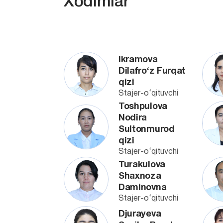
Xodimlar
Ikramova
Dilafro‘z Furqat
qizi
Stajer-o‘qituvchi
Toshpulova
Nodira
Sultonmurod
qizi
Stajer-o‘qituvchi
Turakulova
Shaxnoza
Daminovna
Stajer-o‘qituvchi
Djurayeva