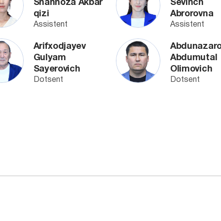
Shahnoza Akbar
Sevinch
qizi
Abrorovna
Assistent
Assistent
Arifxodjayev
Abdunazar
Gulyam
Abdumutal
Sayerovich
Olimovich
Dotsent
Dotsent