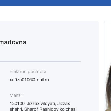
amadovna
Elektron pochtasi
xafiza0106@mail.ru
Manzili
130100. Jizzax viloyati, Jizzax
shahri, Sharof Rashidov koʻchasi,