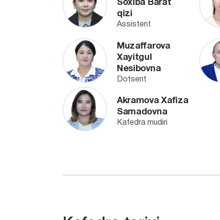
Soxiba Barat
qizi
Assistent
Muzaffarova
Xayitgul
Nesibovna
Dotsent
Akramova Xafiza
Samadovna
Kafedra mudiri