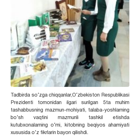
Tadbirda so‘zga chiqqanlar,O‘zbekiston Respublikasi
Prezidenti tomonidan ilgari surilgan 5ta muhim
tashabbusning mazmun-mohiyati, talaba-yoshlarning
bo‘sh vaqtini mazmunli tashkil etishda
kutubxonalarning o‘rni, kitobning beqiyos ahamiyati
xususida o‘z fikrlarin bayon qilishdi.