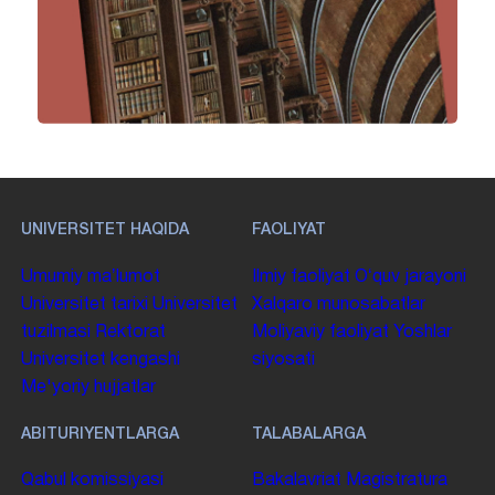
UNIVERSITET HAQIDA
FAOLIYAT
Umumiy maʼlumot
Ilmiy faoliyat
Oʻquv jarayoni
Universitet tarixi
Universitet
Xalqaro munosabatlar
tuzilmasi
Rektorat
Moliyaviy faoliyat
Yoshlar
Universitet kengashi
siyosati
Me'yoriy hujjatlar
ABITURIYENTLARGA
TALABALARGA
Qabul komissiyasi
Bakalavriat
Magistratura