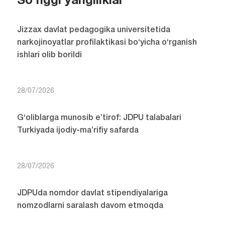
So'nggi yangiliklar
Jizzax davlat pedagogika universitetida
narkojinoyatlar profilaktikasi bo‘yicha o‘rganish
ishlari olib borildi
28/07/2026
G‘oliblarga munosib e’tirof: JDPU talabalari
Turkiyada ijodiy-ma’rifiy safarda
28/07/2026
JDPUda nomdor davlat stipendiyalariga
nomzodlarni saralash davom etmoqda