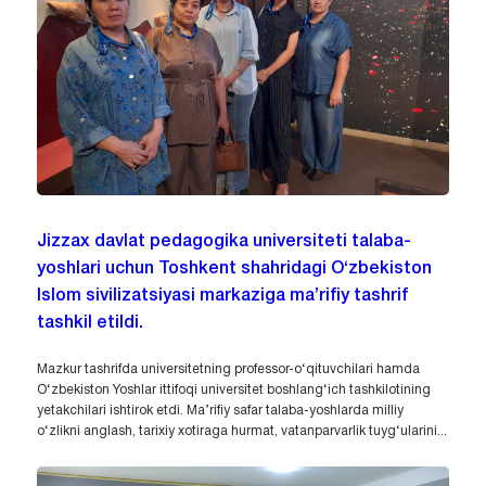
Jizzax davlat pedagogika universiteti talaba-
yoshlari uchun Toshkent shahridagi O‘zbekiston
Islom sivilizatsiyasi markaziga ma’rifiy tashrif
tashkil etildi.
Mazkur tashrifda universitetning professor-o‘qituvchilari hamda
O‘zbekiston Yoshlar ittifoqi universitet boshlang‘ich tashkilotining
yetakchilari ishtirok etdi. Ma’rifiy safar talaba-yoshlarda milliy
o‘zlikni anglash, tarixiy xotiraga hurmat, vatanparvarlik tuyg‘ularini...