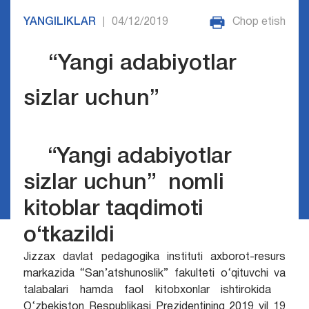
YANGILIKLAR
04/12/2019
Chop etish
|
“Yangi adabiyotlar
sizlar uchun”
“Yangi adabiyotlar
sizlar uchun” nomli
kitoblar taqdimoti
o‘tkazildi
Jizzax davlat pedagogika instituti axborot-resurs
markazida “San’atshunoslik” fakulteti o‘qituvchi va
talabalari hamda faol kitobxonlar ishtirokida
O‘zbekiston Respublikasi Prezidentining 2019 yil 19