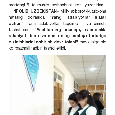
martdagi 5 ta muhim tashabbusi ijrosi yuzasidan
«INFOLIB UZBEKISTAN»
Milliy axborot-kutubxona
haftaligi doirasida
“Yangi adabiyotlar sizlar
uchun”
nomli adabiyotlar taqdimoti va birinchi
tashabbus
– “Yoshlarning musiqa, rassomlik,
adabiyot, teatr va san’atning boshqa turlariga
qiziqishlarini oshirish davr talabi”
mavzusiga oid
ko‘rgazmali tadbir tashkil etildi.