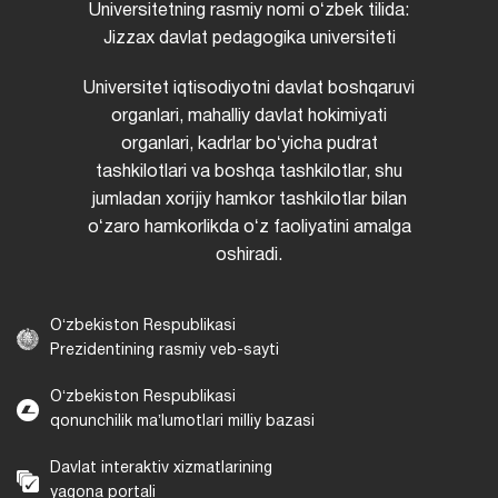
Universitetning rasmiy nomi oʻzbek tilida:
Jizzax davlat pedagogika universiteti
Universitet iqtisodiyotni davlat boshqaruvi
organlari, mahalliy davlat hokimiyati
organlari, kadrlar boʻyicha pudrat
tashkilotlari va boshqa tashkilotlar, shu
jumladan xorijiy hamkor tashkilotlar bilan
oʻzaro hamkorlikda oʻz faoliyatini amalga
oshiradi.
Oʻzbekiston Respublikasi
Prezidentining rasmiy veb-sayti
Oʻzbekiston Respublikasi
qonunchilik maʼlumotlari milliy bazasi
Davlat interaktiv xizmatlarining
yagona portali