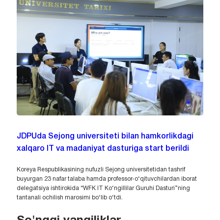
JDPUda Sejong universiteti bilan hamkorlikdagi
xalqaro IT va madaniyat dasturiga start berildi
Koreya Respublikasining nufuzli Sejong universitetidan tashrif
buyurgan 23 nafar talaba hamda professor-o‘qituvchilardan iborat
delegatsiya ishtirokida “WFK IT Ko‘ngillilar Guruhi Dasturi”ning
tantanali ochilish marosimi bo‘lib o‘tdi.