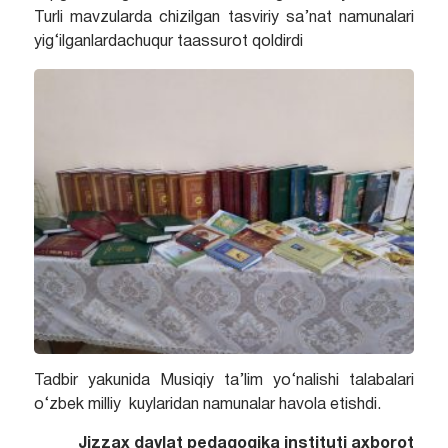
Turli mavzularda chizilgan tasviriy sa’nat namunalari
yig‘ilganlardachuqur taassurot qoldirdi
Tadbir yakunida Musiqiy ta’lim yo‘nalishi talabalari
o‘zbek milliy kuylaridan namunalar havola etishdi.
Jizzax davlat pedagogika instituti axborot