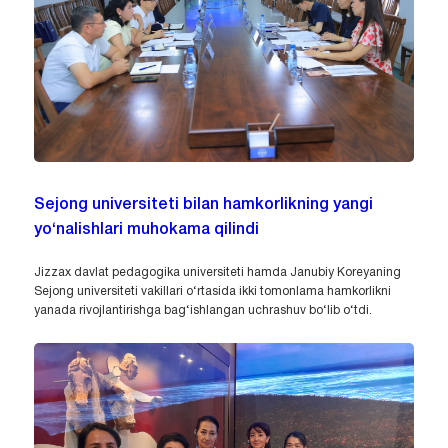
Sejong universiteti bilan hamkorlikning yangi
yo‘nalishlari muhokama qilindi
Jizzax davlat pedagogika universiteti hamda Janubiy Koreyaning
Sejong universiteti vakillari o‘rtasida ikki tomonlama hamkorlikni
yanada rivojlantirishga bag‘ishlangan uchrashuv bo‘lib o‘tdi.