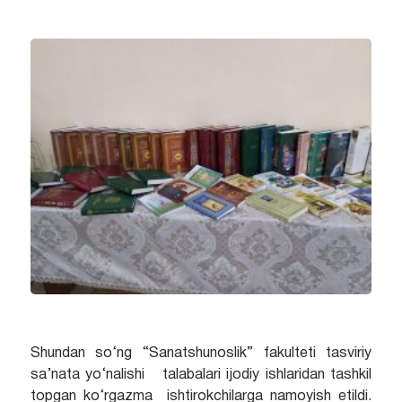
Shundan so‘ng “Sanatshunoslik” fakulteti tasviriy
sa’nata yo‘nalishi talabalari ijodiy ishlaridan tashkil
topgan ko‘rgazma ishtirokchilarga namoyish etildi.