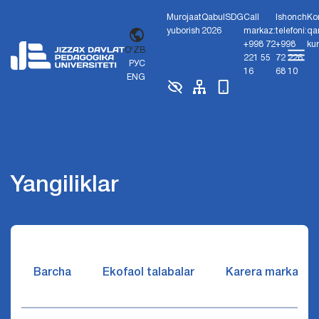
Murojaat
Qabul
SDG
Call
Ishonch
Ko
yuborish
2026
markaz:
telefoni:
qa
+998 72
+998
ku
O'ZB
221 55
72 226
РУС
16
68 10
ENG
Yangiliklar
Barcha
Ekofaol talabalar
Karera markazi