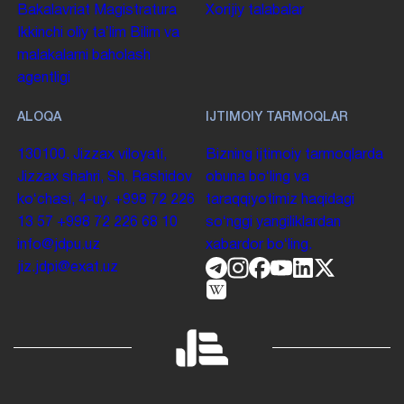
Bakalavriat
Magistratura
Xorijiy talabalar
Ikkinchi oliy taʼlim
Bilim va
malakalarni baholash
agentligi
ALOQA
IJTIMOIY TARMOQLAR
130100. Jizzax viloyati,
Bizning ijtimoiy tarmoqlarda
Jizzax shahri, Sh. Rashidov
obuna boʻling va
koʻchasi, 4-uy.
+998 72 226
taraqqiyotimiz haqidagi
13 57
+998 72 226 68 10
soʻnggi yangiliklardan
info@jdpu.uz
xabardor boʻling.
jiz.jdpi@exat.uz