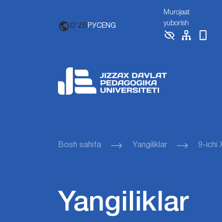
Murojaat
yuborish
O'ZB
РУС
ENG
Bosh sahifa
Yangiliklar
9-ichi
Yangiliklar