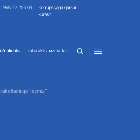
i: +998 72 226 68
Korrupsiyaga qarshi
kurash
o‘nalishlar
Interaktiv xizmatlar
rakatlarni qo‘llaymiz”