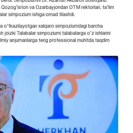
b berdi. Simpoziumni Dr. Azamat Akbarov boshqarib
 Qozog‘iston va Ozarbayjondan OTM rektorlari, ta’lim
abalar simpozium ishiga omad tilashdi.
kida o‘tkazilayotgan xalqaro simpoziumdagi barcha
ash joizki Talabalar simpoziumi talabalarga o‘z ishlarini
ilmiy anjumanlarga teng professional muhitda taqdim