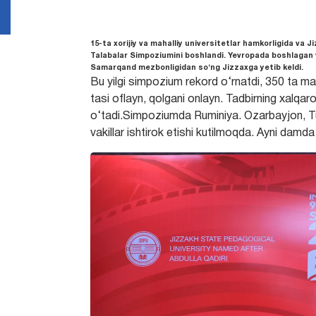
15-ta xorijiy va mahalliy universitetlar hamkorligida va 
Talabalar Simpoziumini boshlandi. Yevropada boshlagan va
Samarqand mezbonligidan so‘ng Jizzaxga yetib keldi.
Bu yilgi simpozium rekord o‘rnatdi, 350 ta m
tasi oflayn, qolgani onlayn. Tadbirning xalqaro 
o‘tadi.Simpoziumda Ruminiya. Ozarbayjon, Tur
vakillar ishtirok etishi kutilmoqda. Ayni dam