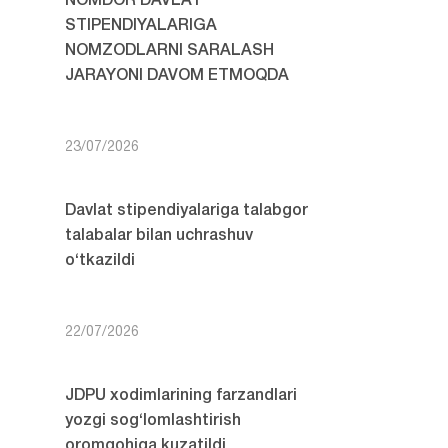
NOMDOR DAVLAT
STIPENDIYALARIGA
NOMZODLARNI SARALASH
JARAYONI DAVOM ETMOQDA
23/07/2026
Davlat stipendiyalariga talabgor
talabalar bilan uchrashuv
o‘tkazildi
22/07/2026
JDPU xodimlarining farzandlari
yozgi sog‘lomlashtirish
oromgohiga kuzatildi