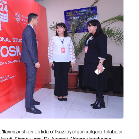
o‘llaymiz» shiori ostida o‘tkazilayotgan xalqaro talabalar