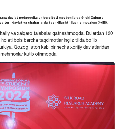
Jizzax davlat pedagogika universiteti mezbonligida 9-ichi Xalqaro
 turli davlat va shaharlarda tashkillashtirilgan simpozium 3 yillik
ahalliy va xalqaro talabalar qatnashmoqda. Bulardan 120
holati bois barcha taqdimotlar ingliz tilida bo‘lib
kiya, Qozog‘iston kabi bir necha xorijiy davlatlaridan
da mehmonlar kutib olinmoqda