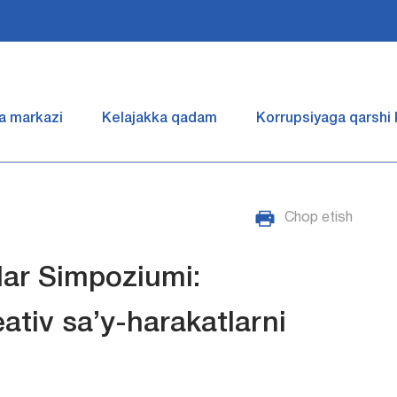
a markazi
Kelajakka qadam
Korrupsiyaga qarshi
Chop etish
lar Simpoziumi:
eativ sa’y-harakatlarni