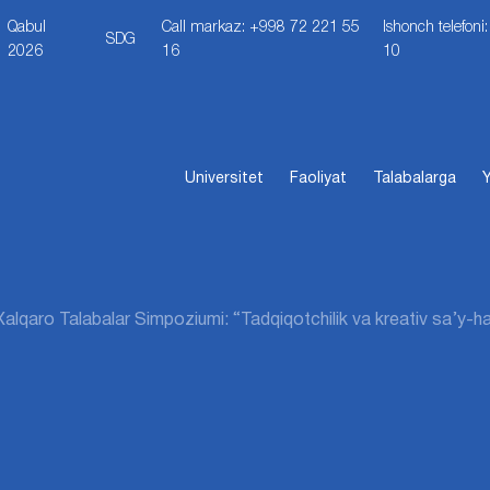
Qabul
Call markaz: +998 72 221 55
Ishonch telefon
SDG
2026
16
10
Universitet
Faoliyat
Talabalarga
Y
 Xalqaro Talabalar Simpoziumi: “Tadqiqotchilik va kreativ sa’y-ha