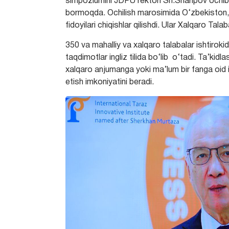
simpoziumini JDPU rektori Sh.Sharipov ochi
bormoqda. Ochilish marosimida O‘zbekiston,
fidoyilari chiqishlar qilishdi. Ular Xalqaro Tal
350 va mahalliy va xalqaro talabalar ishtiro
taqdimotlar ingliz tilida bo‘lib o‘tadi. Ta’kidl
xalqaro anjumanga yoki ma’lum bir fanga oid 
etish imkoniyatini beradi.