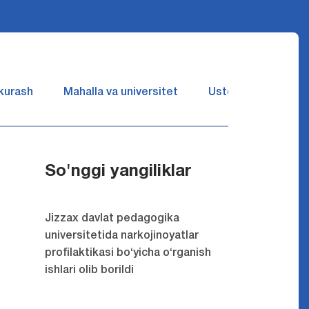
 kurash
Mahalla va universitet
Ustozlar suhbatin 
So'nggi yangiliklar
Jizzax davlat pedagogika
universitetida narkojinoyatlar
profilaktikasi bo‘yicha o‘rganish
ishlari olib borildi