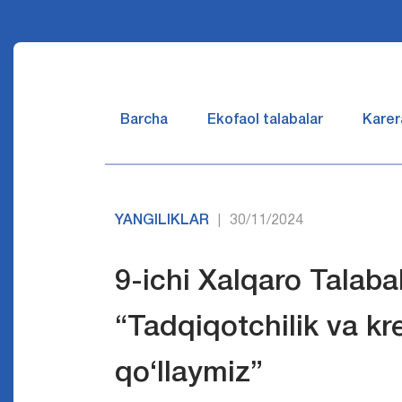
Barcha
Ekofaol talabalar
Karer
YANGILIKLAR
30/11/2024
|
9-ichi Xalqaro Talaba
“Tadqiqotchilik va kr
qo‘llaymiz”