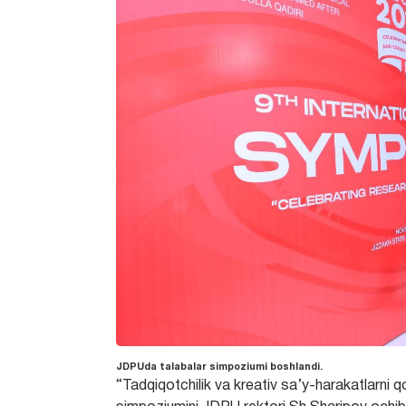
JDPUda talabalar simpoziumi boshlandi.
“Tadqiqotchilik va kreativ sa’y-harakatlarni q