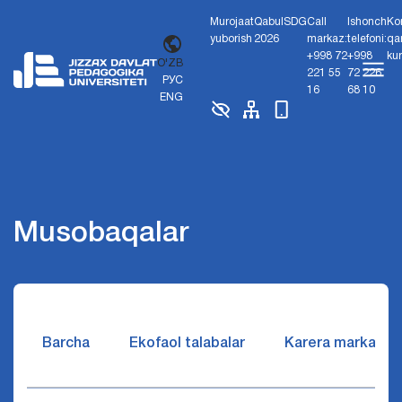
Murojaat
Qabul
SDG
Call
Ishonch
Ko
yuborish
2026
markaz:
telefoni:
qa
+998 72
+998
ku
O'ZB
221 55
72 226
РУС
16
68 10
ENG
Musobaqalar
Barcha
Ekofaol talabalar
Karera markazi