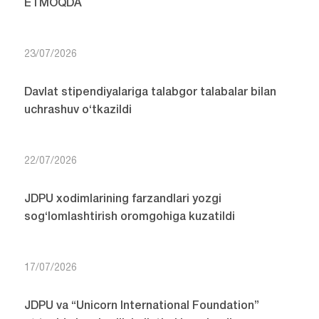
ETMOQDA
23/07/2026
Davlat stipendiyalariga talabgor talabalar bilan
uchrashuv o‘tkazildi
22/07/2026
JDPU xodimlarining farzandlari yozgi
sog‘lomlashtirish oromgohiga kuzatildi
17/07/2026
JDPU va “Unicorn International Foundation”