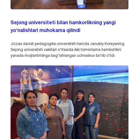
Sejong universiteti bilan hamkorlikning yangi
yo‘nalishlari muhokama qilindi
Jizzax davlat pedagogika universiteti hamda Janubiy Koreyaning
Sejong universiteti vakillari o‘rtasida ikki tomonlama hamkorlikni
yanada rivojlantirishga bag‘ishlangan uchrashuv bo‘lib o‘tdi.