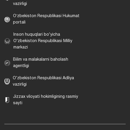
vazirligi
Oʻzbekiston Respublikasi Hukumat
portali
Inson huquqlari bo‘yicha
O‘zbekiston Respublikasi Milliy
markazi
Bilim va malakalarni baholash
agentligi
O‘zbekiston Respublikasi Adliya
vazirligi
Jizzax viloyati hokimligining rasmiy
sayti