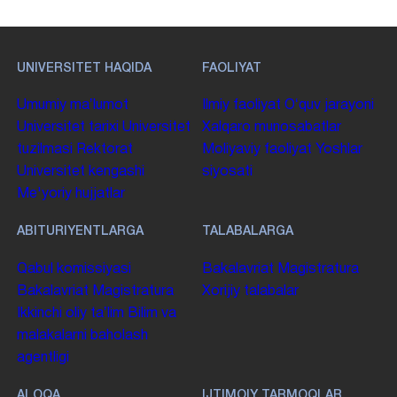
UNIVERSITET HAQIDA
FAOLIYAT
Umumiy maʼlumot
Ilmiy faoliyat
Oʻquv jarayoni
Universitet tarixi
Universitet
Xalqaro munosabatlar
tuzilmasi
Rektorat
Moliyaviy faoliyat
Yoshlar
Universitet kengashi
siyosati
Me'yoriy hujjatlar
ABITURIYENTLARGA
TALABALARGA
Qabul komissiyasi
Bakalavriat
Magistratura
Bakalavriat
Magistratura
Xorijiy talabalar
Ikkinchi oliy taʼlim
Bilim va
malakalarni baholash
agentligi
ALOQA
IJTIMOIY TARMOQLAR