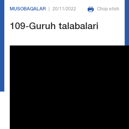
MUSOBAQALAR
20/11/2022
Chop etish
|
109-Guruh talabalari