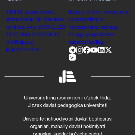
130100. Jizzax viloyati,
Bizning ijtimoiy tarmoqlarda
Jizzax shahri, Sh. Rashidov
obuna boʻling va
koʻchasi, 4-uy.
+998 72 226
taraqqiyotimiz haqidagi
13 57
+998 72 226 68 10
soʻnggi yangiliklardan
info@jdpu.uz
xabardor boʻling.
jiz.jdpi@exat.uz
Universitetning rasmiy nomi oʻzbek tilida:
Jizzax davlat pedagogika universiteti
Universitet iqtisodiyotni davlat boshqaruvi
organlari, mahalliy davlat hokimiyati
organlari, kadrlar boʻyicha pudrat