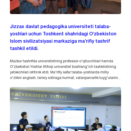
Jizzax davlat pedagogika universiteti talaba-
yoshlari uchun Toshkent shahridagi O‘zbekiston
Islom sivilizatsiyasi markaziga ma’rifiy tashrif
tashkil etildi.
Mazkur tashrifda universitetning professor-o‘qituvchilari hamda
O‘zbekiston Yoshlar ittifoqi universitet boshlang‘ich tashkilotining
yetakchilari ishtirok etdi. Ma’rifiy safar talaba-yoshlarda milliy
o‘zlikni anglash, tarixiy xotiraga hurmat, vatanparvarlik tuyg‘ularini...