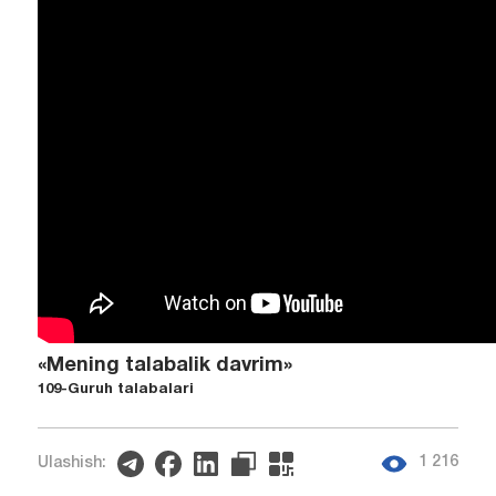
«Mening talabalik davrim»
109-Guruh talabalari
1 216
Ulashish: