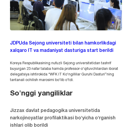
JDPUda Sejong universiteti bilan hamkorlikdagi
xalqaro IT va madaniyat dasturiga start berildi
Koreya Respublikasining nufuzli Sejong universitetidan tashrif
buyurgan 23 nafar talaba hamda professor-o‘qituvchilardan iborat
delegatsiya ishtirokida “WFK IT Ko‘ngillilar Guruhi Dasturi”ning
tantanali ochilish marosimi bo‘lib o‘tdi.
So'nggi yangiliklar
Jizzax davlat pedagogika universitetida
narkojinoyatlar profilaktikasi bo‘yicha o‘rganish
ishlari olib borildi