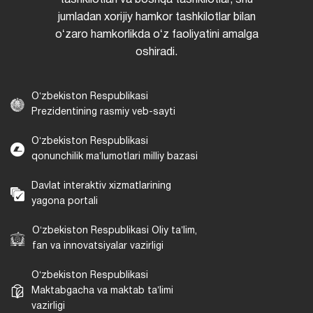
jumladan xorijiy hamkor tashkilotlar bilan
oʻzaro hamkorlikda oʻz faoliyatini amalga
oshiradi.
Oʻzbekiston Respublikasi
Prezidentining rasmiy veb-sayti
Oʻzbekiston Respublikasi
qonunchilik maʼlumotlari milliy bazasi
Davlat interaktiv xizmatlarining
yagona portali
Oʻzbekiston Respublikasi Oliy taʼlim,
fan va innovatsiyalar vazirligi
Oʻzbekiston Respublikasi
Maktabgacha va maktab taʼlimi
vazirligi