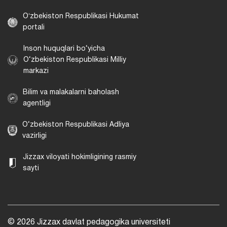
Oʻzbekiston Respublikasi Hukumat
portali
Inson huquqlari bo‘yicha
O‘zbekiston Respublikasi Milliy
markazi
Bilim va malakalarni baholash
agentligi
O‘zbekiston Respublikasi Adliya
vazirligi
Jizzax viloyati hokimligining rasmiy
sayti
© 2026 Jizzax davlat pedagogika universiteti