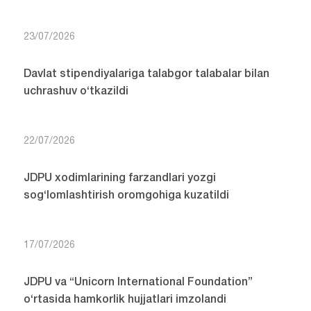
23/07/2026
Davlat stipendiyalariga talabgor talabalar bilan
uchrashuv o‘tkazildi
22/07/2026
JDPU xodimlarining farzandlari yozgi
sog‘lomlashtirish oromgohiga kuzatildi
17/07/2026
JDPU va “Unicorn International Foundation”
o‘rtasida hamkorlik hujjatlari imzolandi