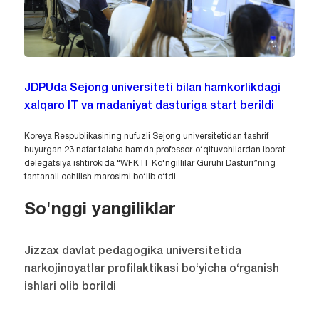
JDPUda Sejong universiteti bilan hamkorlikdagi
xalqaro IT va madaniyat dasturiga start berildi
Koreya Respublikasining nufuzli Sejong universitetidan tashrif
buyurgan 23 nafar talaba hamda professor-o‘qituvchilardan iborat
delegatsiya ishtirokida “WFK IT Ko‘ngillilar Guruhi Dasturi”ning
tantanali ochilish marosimi bo‘lib o‘tdi.
So'nggi yangiliklar
Jizzax davlat pedagogika universitetida
narkojinoyatlar profilaktikasi bo‘yicha o‘rganish
ishlari olib borildi