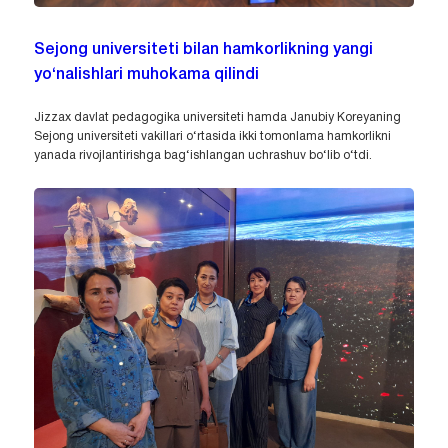
Sejong universiteti bilan hamkorlikning yangi
yo‘nalishlari muhokama qilindi
Jizzax davlat pedagogika universiteti hamda Janubiy Koreyaning
Sejong universiteti vakillari o‘rtasida ikki tomonlama hamkorlikni
yanada rivojlantirishga bag‘ishlangan uchrashuv bo‘lib o‘tdi.