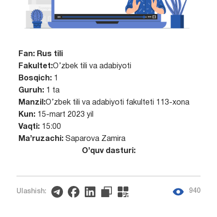
Fan:
Rus tili
Fakultet:
O’zbek tili va adabiyoti
Bosqich:
1
Guruh:
1 ta
Manzil:
O’zbek tili va adabiyoti fakulteti 113-xona
Kun:
15-mart 2023 yil
Vaqti:
15:00
Ma’ruzachi:
Saparova Zamira
O’quv dasturi:
940
Ulashish: