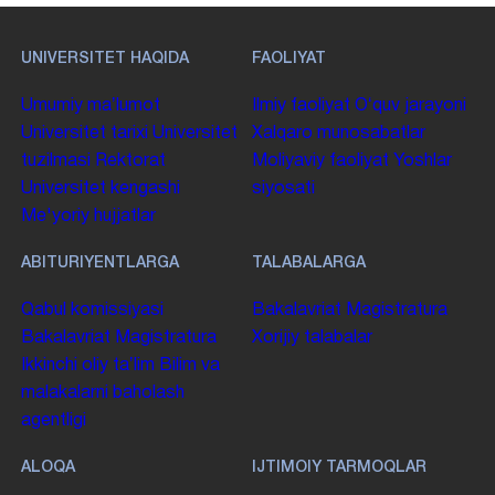
UNIVERSITET HAQIDA
FAOLIYAT
Umumiy maʼlumot
Ilmiy faoliyat
Oʻquv jarayoni
Universitet tarixi
Universitet
Xalqaro munosabatlar
tuzilmasi
Rektorat
Moliyaviy faoliyat
Yoshlar
Universitet kengashi
siyosati
Me'yoriy hujjatlar
ABITURIYENTLARGA
TALABALARGA
Qabul komissiyasi
Bakalavriat
Magistratura
Bakalavriat
Magistratura
Xorijiy talabalar
Ikkinchi oliy taʼlim
Bilim va
malakalarni baholash
agentligi
ALOQA
IJTIMOIY TARMOQLAR