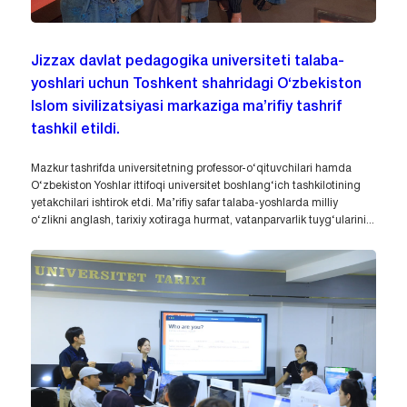
Jizzax davlat pedagogika universiteti talaba-
yoshlari uchun Toshkent shahridagi O‘zbekiston
Islom sivilizatsiyasi markaziga ma’rifiy tashrif
tashkil etildi.
Mazkur tashrifda universitetning professor-o‘qituvchilari hamda
O‘zbekiston Yoshlar ittifoqi universitet boshlang‘ich tashkilotining
yetakchilari ishtirok etdi. Ma’rifiy safar talaba-yoshlarda milliy
o‘zlikni anglash, tarixiy xotiraga hurmat, vatanparvarlik tuyg‘ularini...