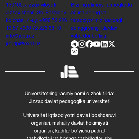
130100. Jizzax viloyati,
Bizning ijtimoiy tarmoqlarda
Jizzax shahri, Sh. Rashidov
obuna boʻling va
koʻchasi, 4-uy.
+998 72 226
taraqqiyotimiz haqidagi
13 57
+998 72 226 68 10
soʻnggi yangiliklardan
info@jdpu.uz
xabardor boʻling.
jiz.jdpi@exat.uz
Universitetning rasmiy nomi oʻzbek tilida:
Jizzax davlat pedagogika universiteti
Universitet iqtisodiyotni davlat boshqaruvi
organlari, mahalliy davlat hokimiyati
organlari, kadrlar boʻyicha pudrat
tashkilotlari va boshqa tashkilotlar, shu