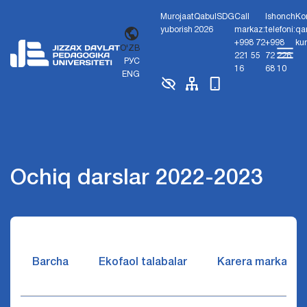
Murojaat
Qabul
SDG
Call
Ishonch
Ko
yuborish
2026
markaz:
telefoni:
qa
+998 72
+998
ku
O'ZB
221 55
72 226
РУС
16
68 10
ENG
Ochiq darslar 2022-2023
Barcha
Ekofaol talabalar
Karera markazi