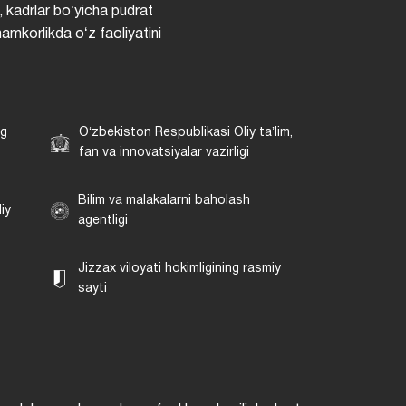
, kadrlar boʻyicha pudrat
hamkorlikda oʻz faoliyatini
ng
Oʻzbekiston Respublikasi Oliy taʼlim,
fan va innovatsiyalar vazirligi
Bilim va malakalarni baholash
iy
agentligi
Jizzax viloyati hokimligining rasmiy
sayti