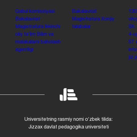
Qabul komissiyasi
Bakalavriat
130
Bakalavriat
Magistratura
Xorijiy
vilo
Magistratura
Ikkinchi
talabalar
Sh.
oliy taʼlim
Bilim va
4-u
malakalarni baholash
57
agentligi
inf
jiz
Universitetning rasmiy nomi oʻzbek tilida:
Jizzax davlat pedagogika universiteti