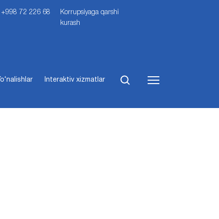
i: +998 72 226 68
Korrupsiyaga qarshi
kurash
o‘nalishlar
Interaktiv xizmatlar