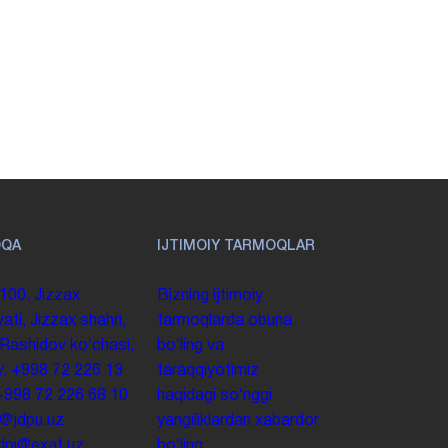
OQA
IJTIMOIY TARMOQLAR
100. Jizzax
Bizning ijtimoiy
yati, Jizzax shahri,
tarmoqlarda obuna
 Rashidov koʻchasi,
boʻling va
y.
+998 72 226 13
taraqqiyotimiz
+998 72 226 68 10
haqidagi soʻnggi
o@jdpu.uz
yangiliklardan xabardor
.jdpi@exat.uz
boʻling.