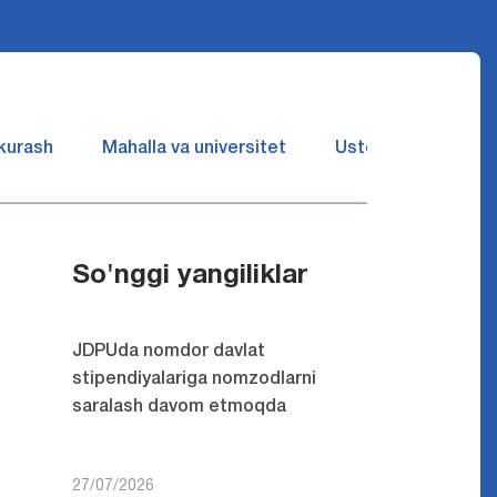
 kurash
Mahalla va universitet
Ustozlar suhbatin 
So'nggi yangiliklar
JDPUda nomdor davlat
stipendiyalariga nomzodlarni
saralash davom etmoqda
27/07/2026