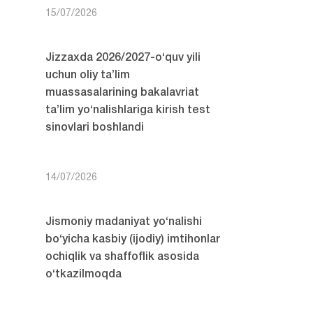
15/07/2026
Jizzaxda 2026/2027-o‘quv yili
uchun oliy ta’lim
muassasalarining bakalavriat
ta’lim yo‘nalishlariga kirish test
sinovlari boshlandi
14/07/2026
Jismoniy madaniyat yo‘nalishi
bo‘yicha kasbiy (ijodiy) imtihonlar
ochiqlik va shaffoflik asosida
o‘tkazilmoqda