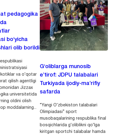
lat pedagogika
ida
tlar
asi bo‘yicha
hlari olib borildi
espublikasi
G‘oliblarga munosib
inistratsiyasi
kotiklar va o‘qotar
e’tirof: JDPU talabalari
rat qilish agentligi
Turkiyada ijodiy-ma’rifiy
 tomonidan Jizzax
safarda
gika universitetida
ning oldini olish
“Yangi O‘zbekiston talabalari
op moddalarning...
Olimpiadasi” sport
musobaqalarining respublika final
bosqichlarida g‘oliblikni qo‘lga
kiritgan sportchi talabalar hamda