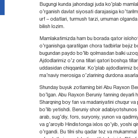
Bugungi kunda jahondagi juda ko’plab mamlakatl
o’rganish davlat siyosati darajasiga ko’tari
urf – odatlari, turmush tarzi, umuman olganda o
bilish lozim.
Mamlakatimizda ham bu borada qator islohotla
o’rganishga qaratilgan chora tadbirlar bejiz bo
bugundan paydo bo’lib qolmasdan balki uzoq
Ajdodlarimiz o’z ona tillari qatori boshqa till
uddasidan chiqqanlar. Ko’plab ajdodlarimiz bos
ma’naviy merosiga o’zlarining durdona asarlar
Shunday buyuk zotlarning biri Abu Rayxon Berun
bo’lgan. Abu Rayxon Beruniy fanning deyarli 
Sharqning boy fan va madaniyatini chuqur va pu
bo’lib yetishdi. Beruniy shoir adabiyotshunos v
arab, sug’diy, fors, suryoniy, yunon va qadimi
va g’aroyib Hindistonga ixlos qo’yib, yoshi qi
o’rgandi. Bu tilni shu qadar tez va mukammal eg