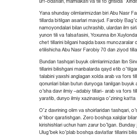
urf-odatlari, mamlakati va tili to’grisida “Xin
Yana shunday olimlarimizdan biri Abu Nasr Far
tillarda bitilgan asarlari mavjud. Farobiy Bag’
namoyondalari bilan uchrashib, ulardan ilm s
yunon tili va falsafasini, Yoxunna ibn Xuylond
chet tillarini bilgani haqida baxs munozaral
etilishicha Abu Nasr Farobiy 70 dan ziyod tilla
Bundan tashqari buyuk olimlarimizdan Ibn Sin
tillarini bilishgani manbalarda qayd etib o’tilg
talabini yaxshi anglagan xolda arab va fors ti
qonunlari bilan butun dunyoga tanilgan buyuk a
o’sha davr ilmiy –adabiy tillari- arab va fors ti
yaratib, dunyo ilmiy xazinasiga o’zining katta
O’z davrining olim va shoirlaridan tashqari, o’s
e’tibor qaratishgan. Zero boshqa xalqlar bila
kirishishlari uchun ham zarur bo’lgan. Bunday
Ulug’bek ko’plab boshqa davlatlar tillarini bili