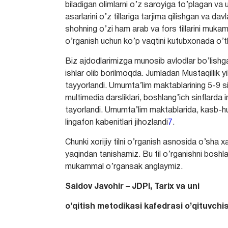
biladigan olimlarni o’z saroyiga to’plagan va u
asarlarini o’z tillariga tarjima qilishgan va dav
shohning o’zi ham arab va fors tillarini mukamma
o’rganish uchun ko’p vaqtini kutubxonada o’
Biz ajdodlarimizga munosib avlodlar bo’lishg
ishlar olib borilmoqda. Jumladan Mustaqillik yil
tayyorlandi. Umumta’lim maktablarining 5-9 sinf
multimedia darsliklari, boshlang’ich sinflarda i
tayorlandi. Umumta’lim maktablarida, kasb-hu
lingafon kabenitlari jihozlandi
7
.
Chunki xorijiy tilni o’rganish asnosida o’sha x
yaqindan tanishamiz. Bu til o’rganishni boshl
mukammal o’rgansak anglaymiz.
Saidov Javohir – JDPI, Tarix va uni
o’qitish metodikasi kafedrasi o’qituvchis