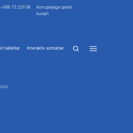
i: +998 72 226 68
Korrupsiyaga qarshi
kurash
o‘nalishlar
Interaktiv xizmatlar
slari