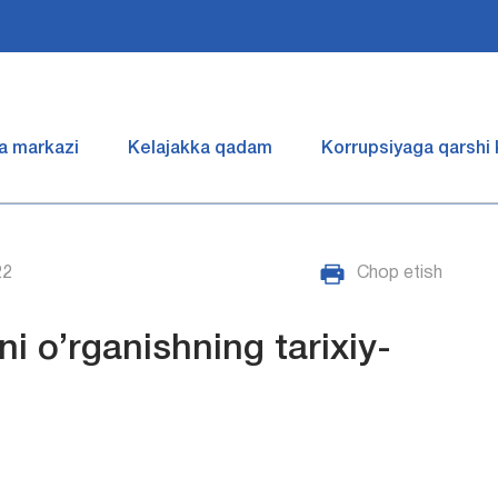
a markazi
Kelajakka qadam
Korrupsiyaga qarshi
22
Chop etish
ini o’rganishning tarixiy-