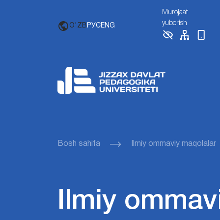
Murojaat
yuborish
O'ZB
РУС
ENG
Bosh sahifa
Ilmiy ommaviy maqolalar
Ilmiy ommav