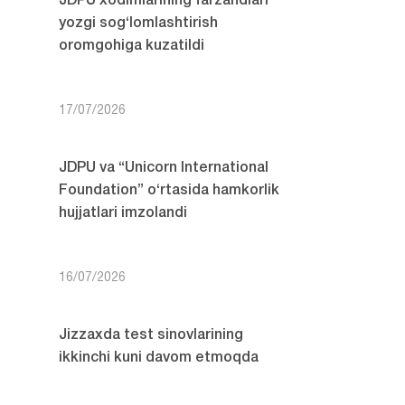
JDPU xodimlarining farzandlari
yozgi sog‘lomlashtirish
oromgohiga kuzatildi
17/07/2026
JDPU va “Unicorn International
Foundation” o‘rtasida hamkorlik
hujjatlari imzolandi
16/07/2026
Jizzaxda test sinovlarining
ikkinchi kuni davom etmoqda