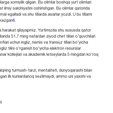
larga xomiylik qilgan. Bu olimlar boshqa yurt olimlari
lat ilmiy salohiyatini oshirishgan. Bu olimlar qatorida
l egalladi va shu tillarda asarlar yozdi. U bu tillarni
tkazgan
6
.
a harakat qilayapmiz. Yurtimizda shu xususda qator
larida 51,7 ming nafardan ziyod chet tillari o’quvchilari
lari uchun ingliz, nemis va fransuz tillari bo’yicha
ngliz tilini o’rganish bo’yicha elektron resurslar
nar kollejlari va akademik letseylarda 5 mingdan ko’roq
alqning turmush-tarzi, mentaliteti, dunyoqarashi bilan
agan ilk kunlardanoq sezilmaydi, ammo uni yaxshi va
i