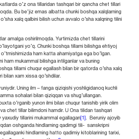
arda o’z ona tillaridan tashqari bir qancha chet tillari
lmoqda. Bu be’jiz emas albatta chunki boshqa xalqlarning
’sha xalq qalbini bilish uchun avvalo o’sha xalqning tilini
r amalga oshirilmoqda. Yurtimizda chet tillarini
’layotgani yo’q. Chunki boshqa tillarni bilishga ehtiyoj
 o’tmishimizda ham katta ahamiyatga ega bo’lgan.
arni ham mukammal bilishga intilganlar va buning
hqa tillarni chuqur egallash bilan bir qatorda o’sha xalq
i bilan xam xissa qo’shdilar.
iydir. Uning ilm – fanga qiziqishi yoshligidanoq kuchli
hamma sohalari bilan qiziqqan va shug’ullangan.
xta o’rganib yunon ilmi bilan chuqur tanishib yirik olim
a chet tillar bilimdoni hamdir. U Ona tilidan tashqari
y yaxudiy tillarini mukammal egallagan
[1]
. Beruniy ajoyib
rqdan oshganda hindlarning qadimgi tili- sanskripni
allaganki hindlarning hatto qadimiy kitoblarining tarixi,