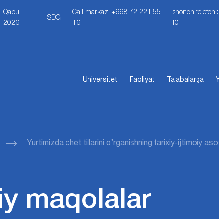
Qabul
Call markaz: +998 72 221 55
Ishonch telefon
SDG
2026
16
10
Universitet
Faoliyat
Talabalarga
Y
Yurtimizda chet tillarini o’rganishning tarixiy-ijtimoiy aso
iy maqolalar