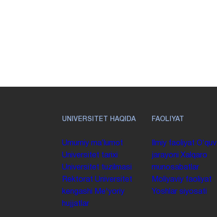
UNIVERSITET HAQIDA
FAOLIYAT
Umumiy maʼlumot
Ilmiy faoliyat
Oʻquv
Universitet tarixi
jarayoni
Xalqaro
Universitet tuzilmasi
munosabatlar
Rektorat
Universitet
Moliyaviy faoliyat
kengashi
Me'yoriy
Yoshlar siyosati
hujjatlar