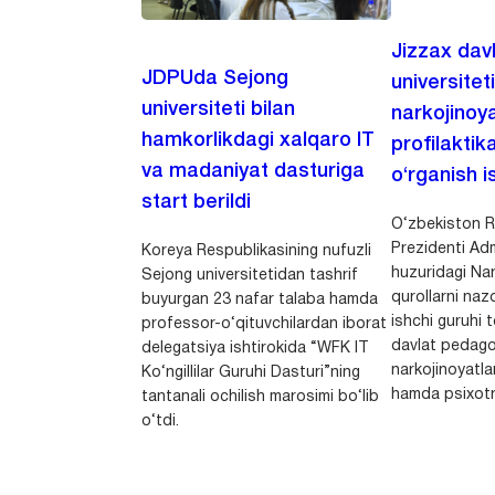
Jizzax dav
JDPUda Sejong
universitet
universiteti bilan
narkojinoya
hamkorlikdagi xalqaro IT
profilaktik
va madaniyat dasturiga
o‘rganish is
start berildi
O‘zbekiston R
Prezidenti Adm
Koreya Respublikasining nufuzli
huzuridagi Nar
Sejong universitetidan tashrif
qurollarni nazo
buyurgan 23 nafar talaba hamda
ishchi guruhi
professor-o‘qituvchilardan iborat
davlat pedago
delegatsiya ishtirokida “WFK IT
narkojinoyatlar
Ko‘ngillilar Guruhi Dasturi”ning
hamda psixotr
tantanali ochilish marosimi bo‘lib
o‘tdi.