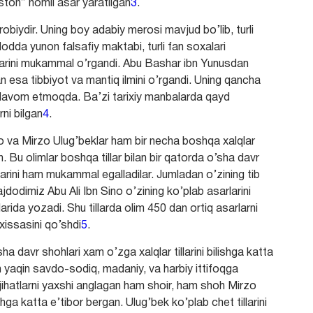
diston” nomli asar yaratilgan
3
.
obiydir. Uning boy adabiy merosi mavjud bo’lib, turli
dodda yunon falsafiy maktabi, turli fan soxalari
irlarini mukammal o’rgandi. Abu Bashar ibn Yunusdan
an esa tibbiyot va mantiq ilmini o’rgandi. Uning qancha
ar davom etmoqda. Ba’zi tarixiy manbalarda qayd
rni bilgan
4
.
o va Mirzo Ulug’beklar ham bir necha boshqa xalqlar
an. Bu olimlar boshqa tillar bilan bir qatorda o’sha davr
llarini ham mukammal egalladilar. Jumladan o’zining tib
jdodimiz Abu Ali Ibn Sino o’zining ko’plab asarlarini
llarida yozadi. Shu tillarda olim 450 dan ortiq asarlarni
 xissasini qo’shdi
5
.
ha davr shohlari xam o’zga xalqlar tillarini bilishga katta
n yaqin savdo-sodiq, madaniy, va harbiy ittifoqga
 jihatlarni yaxshi anglagan ham shoir, ham shoh Mirzo
shga katta e’tibor bergan. Ulug’bek ko’plab chet tillarini