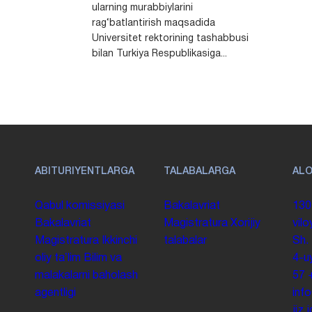
ularning murabbiylarini
rag‘batlantirish maqsadida
Universitet rektorining tashabbusi
bilan Turkiya Respublikasiga...
ABITURIYENTLARGA
TALABALARGA
AL
Qabul komissiyasi
Bakalavriat
130
Bakalavriat
Magistratura
Xorijiy
vilo
Magistratura
Ikkinchi
talabalar
Sh.
oliy taʼlim
Bilim va
4-u
malakalarni baholash
57
agentligi
inf
jiz