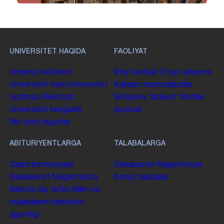
UNIVERSITET HAQIDA
FAOLIYAT
Umumiy maʼlumot
Ilmiy faoliyat
Oʻquv jarayoni
Universitet tarixi
Universitet
Xalqaro munosabatlar
tuzilmasi
Rektorat
Moliyaviy faoliyat
Yoshlar
Universitet kengashi
siyosati
Me'yoriy hujjatlar
ABITURIYENTLARGA
TALABALARGA
Qabul komissiyasi
Bakalavriat
Magistratura
Bakalavriat
Magistratura
Xorijiy talabalar
Ikkinchi oliy taʼlim
Bilim va
malakalarni baholash
agentligi