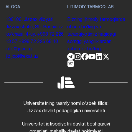
ALOQA
IJTIMOIY TARMOQLAR
130100. Jizzax viloyati,
Bizning ijtimoiy tarmoqlarda
Jizzax shahri, Sh. Rashidov
obuna boʻling va
koʻchasi, 4-uy.
+998 72 226
taraqqiyotimiz haqidagi
13 57
+998 72 226 68 10
soʻnggi yangiliklardan
info@jdpu.uz
xabardor boʻling.
jiz.jdpi@exat.uz
Universitetning rasmiy nomi oʻzbek tilida:
Jizzax davlat pedagogika universiteti
Universitet iqtisodiyotni davlat boshqaruvi
organlari, mahalliy davlat hokimiyati