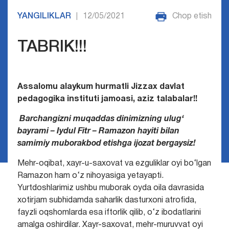
YANGILIKLAR
12/05/2021
Chop etish
|
TABRIK!!!
Assalomu alaykum hurmatli Jizzax davlat
pedagogika instituti jamoasi,
aziz talabalar
!
!
Barchangizni muqaddas dinimizning ulug‘
bayrami – Iydul Fitr – Ramazon hayiti bilan
samimiy muborakbod etishga ijozat bergaysiz!
Mehr-oqibat, xayr-u-saxovat va ezguliklar oyi bo‘lgan
Ramazon ham o‘z nihoyasiga yetayapti.
Yurtdoshlarimiz ushbu muborak oyda oila davrasida
xotirjam subhidamda saharlik dasturxoni atrofida,
fayzli oqshomlarda esa iftorlik qilib, o‘z ibodatlarini
amalga oshirdilar. Xayr-saxovat, mehr-muruvvat oyi