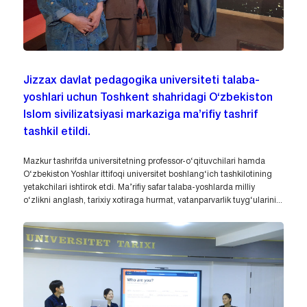
Jizzax davlat pedagogika universiteti talaba-
yoshlari uchun Toshkent shahridagi O‘zbekiston
Islom sivilizatsiyasi markaziga ma’rifiy tashrif
tashkil etildi.
Mazkur tashrifda universitetning professor-o‘qituvchilari hamda
O‘zbekiston Yoshlar ittifoqi universitet boshlang‘ich tashkilotining
yetakchilari ishtirok etdi. Ma’rifiy safar talaba-yoshlarda milliy
o‘zlikni anglash, tarixiy xotiraga hurmat, vatanparvarlik tuyg‘ularini...