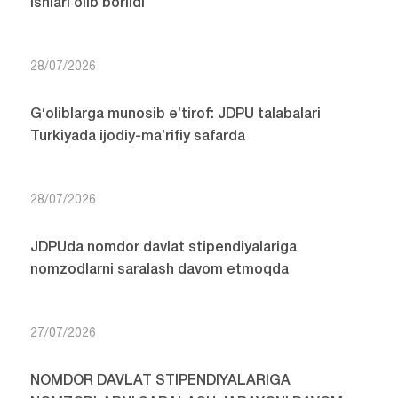
ishlari olib borildi
28/07/2026
G‘oliblarga munosib e’tirof: JDPU talabalari
Turkiyada ijodiy-ma’rifiy safarda
28/07/2026
JDPUda nomdor davlat stipendiyalariga
nomzodlarni saralash davom etmoqda
27/07/2026
NOMDOR DAVLAT STIPENDIYALARIGA