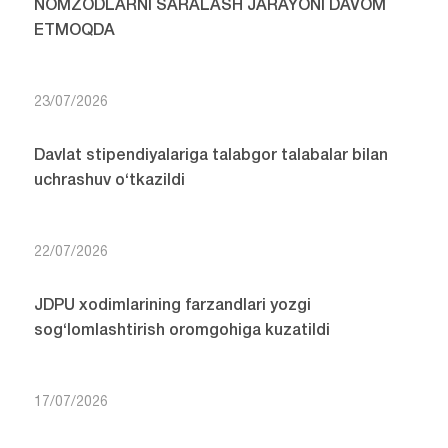
NOMZODLARNI SARALASH JARAYONI DAVOM
ETMOQDA
23/07/2026
Davlat stipendiyalariga talabgor talabalar bilan
uchrashuv o‘tkazildi
22/07/2026
JDPU xodimlarining farzandlari yozgi
sog‘lomlashtirish oromgohiga kuzatildi
17/07/2026