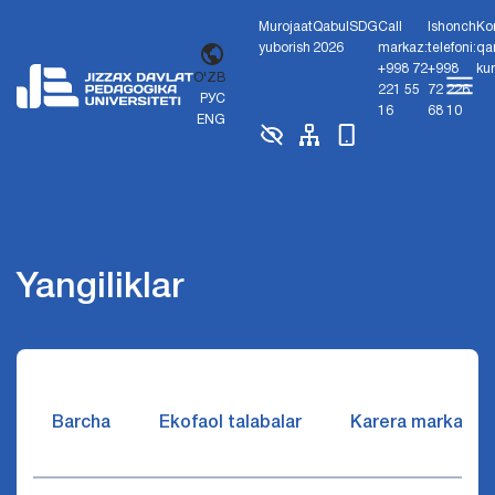
Murojaat
Qabul
SDG
Call
Ishonch
Ko
yuborish
2026
markaz:
telefoni:
qa
+998 72
+998
ku
O'ZB
221 55
72 226
РУС
16
68 10
ENG
Yangiliklar
Barcha
Ekofaol talabalar
Karera markazi