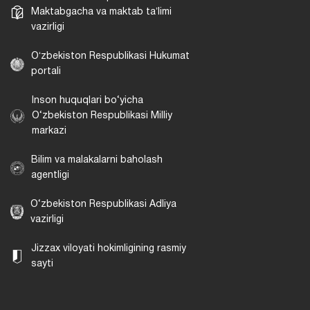
Maktabgacha va maktab taʼlimi
vazirligi
Oʻzbekiston Respublikasi Hukumat
portali
Inson huquqlari bo‘yicha
O‘zbekiston Respublikasi Milliy
markazi
Bilim va malakalarni baholash
agentligi
O‘zbekiston Respublikasi Adliya
vazirligi
Jizzax viloyati hokimligining rasmiy
sayti