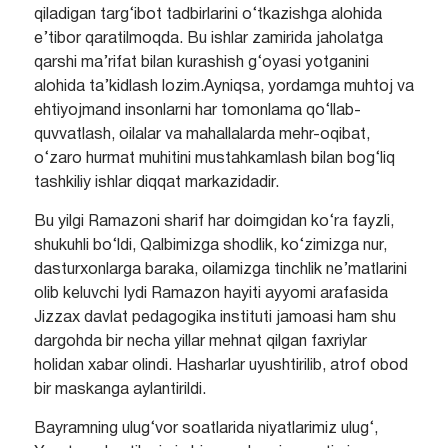
qiladigan targ‘ibot tadbirlarini o‘tkazishga alohida
e’tibor qaratilmoqda. Bu ishlar zamirida jaholatga
qarshi ma’rifat bilan kurashish g‘oyasi yotganini
alohida ta’kidlash lozim.Ayniqsa, yordamga muhtoj va
ehtiyojmand insonlarni har tomonlama qo‘llab-
quvvatlash, oilalar va mahallalarda mehr-oqibat,
o‘zaro hurmat muhitini mustahkamlash bilan bog‘liq
tashkiliy ishlar diqqat markazidadir.
Bu yilgi Ramazoni sharif har doimgidan ko‘ra fayzli,
shukuhli bo‘ldi, Qalbimizga shodlik, ko‘zimizga nur,
dasturxonlarga baraka, oilamizga tinchlik ne’matlarini
olib keluvchi Iydi Ramazon hayiti ayyomi arafasida
Jizzax davlat pedagogika instituti jamoasi ham shu
dargohda bir necha yillar mehnat qilgan faxriylar
holidan xabar olindi. Hasharlar uyushtirilib, atrof obod
bir maskanga aylantirildi.
Bayramning ulug‘vor soatlarida niyatlarimiz ulug‘,