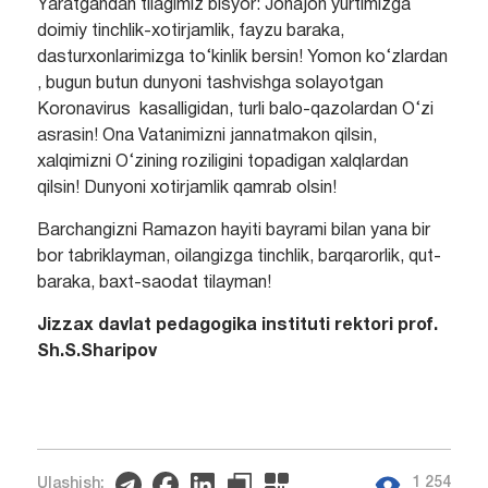
Yaratgandan tilagimiz bisyor: Jonajon yurtimizga
doimiy tinchlik-xotirjamlik, fayzu baraka,
dasturxonlarimizga to‘kinlik bersin! Yomon ko‘zlardan
, bugun butun dunyoni tashvishga solayotgan
Koronavirus kasalligidan, turli balo-qazolardan O‘zi
asrasin! Ona Vatanimizni jannatmakon qilsin,
xalqimizni O‘zining roziligini topadigan xalqlardan
qilsin! Dunyoni xotirjamlik qamrab olsin!
Barchangizni Ramazon hayiti bayrami bilan yana bir
bor tabriklayman, oilangizga tinchlik, barqarorlik, qut-
baraka, baxt-saodat tilayman!
Jizzax davlat pedagogika instituti rektori prof.
Sh.S.Sharipov
1 254
Ulashish: