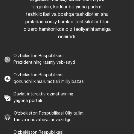
organlari, kadrlar boʻyicha pudrat
tashkilotlari va boshqa tashkilotlar, shu
jumladan xorijiy hamkor tashkilotlar bilan
oʻzaro hamkorlikda oʻz faoliyatini amalga
oshiradi.
Oʻzbekiston Respublikasi
Prezidentining rasmiy veb-sayti
Oʻzbekiston Respublikasi
qonunchilik maʼlumotlari milliy bazasi
Davlat interaktiv xizmatlarining
yagona portali
Oʻzbekiston Respublikasi Oliy taʼlim,
fan va innovatsiyalar vazirligi
Oʻzbekiston Respublikasi