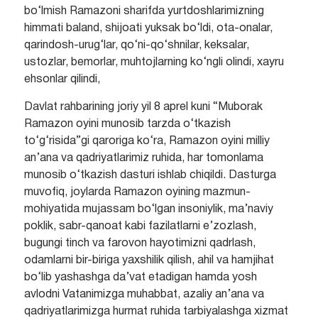
bo‘lmish Ramazoni sharifda yurtdoshlarimizning
himmati baland, shijoati yuksak bo‘ldi, ota-onalar,
qarindosh-urug‘lar, qo‘ni-qo‘shnilar, keksalar,
ustozlar, bemorlar, muhtojlarning ko‘ngli olindi, xayru
ehsonlar qilindi,
Davlat rahbarining joriy yil 8 aprel kuni “Muborak
Ramazon oyini munosib tarzda o‘tkazish
to‘g‘risida”gi qaroriga ko‘ra, Ramazon oyini milliy
an’ana va qadriyatlarimiz ruhida, har tomonlama
munosib o‘tkazish dasturi ishlab chiqildi. Dasturga
muvofiq, joylarda Ramazon oyining mazmun-
mohiyatida mujassam bo‘lgan insoniylik, ma’naviy
poklik, sabr-qanoat kabi fazilatlarni e’zozlash,
bugungi tinch va farovon hayotimizni qadrlash,
odamlarni bir-biriga yaxshilik qilish, ahil va hamjihat
bo‘lib yashashga da’vat etadigan hamda yosh
avlodni Vatanimizga muhabbat, azaliy an’ana va
qadriyatlarimizga hurmat ruhida tarbiyalashga xizmat