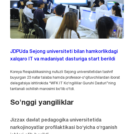
JDPUda Sejong universiteti bilan hamkorlikdagi
xalqaro IT va madaniyat dasturiga start berildi
Koreya Respublikasining nufuzli Sejong universitetidan tashrif
buyurgan 23 nafar talaba hamda professor-o‘qituvchilardan iborat
delegatsiya ishtirokida “WFK IT Ko‘ngillilar Guruhi Dasturi”ning
tantanali ochilish marosimi bo‘lib o‘tdi.
So'nggi yangiliklar
Jizzax davlat pedagogika universitetida
narkojinoyatlar profilaktikasi bo‘yicha o‘rganish