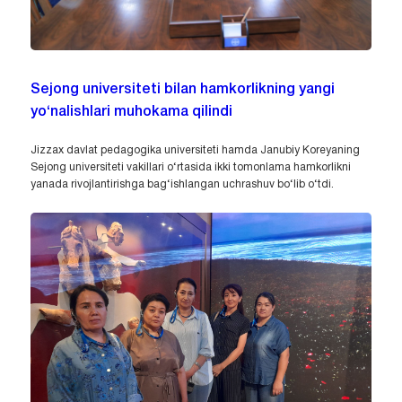
Sejong universiteti bilan hamkorlikning yangi
yo‘nalishlari muhokama qilindi
Jizzax davlat pedagogika universiteti hamda Janubiy Koreyaning
Sejong universiteti vakillari o‘rtasida ikki tomonlama hamkorlikni
yanada rivojlantirishga bag‘ishlangan uchrashuv bo‘lib o‘tdi.