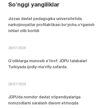
So'nggi yangiliklar
Jizzax davlat pedagogika universitetida
narkojinoyatlar profilaktikasi bo‘yicha o‘rganish
ishlari olib borildi
28/07/2026
G‘oliblarga munosib e’tirof: JDPU talabalari
Turkiyada ijodiy-ma’rifiy safarda
28/07/2026
JDPUda nomdor davlat stipendiyalariga
nomzodlarni saralash davom etmoqda