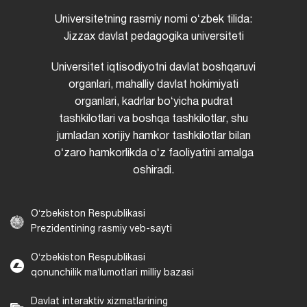
Universitetning rasmiy nomi oʻzbek tilida:
Jizzax davlat pedagogika universiteti
Universitet iqtisodiyotni davlat boshqaruvi
organlari, mahalliy davlat hokimiyati
organlari, kadrlar boʻyicha pudrat
tashkilotlari va boshqa tashkilotlar, shu
jumladan xorijiy hamkor tashkilotlar bilan
oʻzaro hamkorlikda oʻz faoliyatini amalga
oshiradi.
Oʻzbekiston Respublikasi
Prezidentining rasmiy veb-sayti
Oʻzbekiston Respublikasi
qonunchilik maʼlumotlari milliy bazasi
Davlat interaktiv xizmatlarining