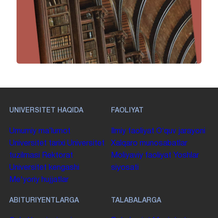
UNIVERSITET HAQIDA
FAOLIYAT
Umumiy maʼlumot
Ilmiy faoliyat
Oʻquv jarayoni
Universitet tarixi
Universitet
Xalqaro munosabatlar
tuzilmasi
Rektorat
Moliyaviy faoliyat
Yoshlar
Universitet kengashi
siyosati
Me'yoriy hujjatlar
ABITURIYENTLARGA
TALABALARGA