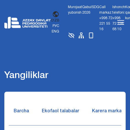
Murojaat
Qabul
SDG
Call
Ishonch
Ko
yuborish
2026
markaz:
telefoni:
qa
+998 72
+998
ku
O'ZB
221 55
72 226
РУС
16
68 10
ENG
Yangiliklar
Barcha
Ekofaol talabalar
Karera markazi