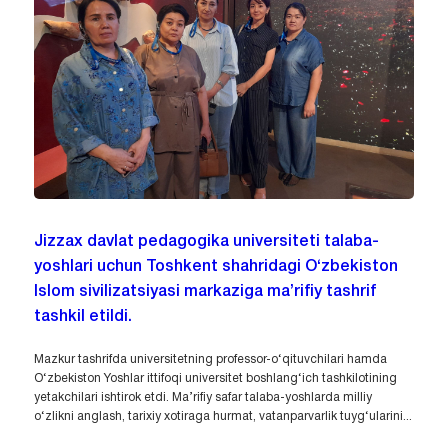
Jizzax davlat pedagogika universiteti talaba-
yoshlari uchun Toshkent shahridagi O‘zbekiston
Islom sivilizatsiyasi markaziga ma’rifiy tashrif
tashkil etildi.
Mazkur tashrifda universitetning professor-o‘qituvchilari hamda
O‘zbekiston Yoshlar ittifoqi universitet boshlang‘ich tashkilotining
yetakchilari ishtirok etdi. Ma’rifiy safar talaba-yoshlarda milliy
o‘zlikni anglash, tarixiy xotiraga hurmat, vatanparvarlik tuyg‘ularini...