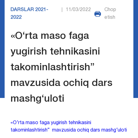
DARSLAR 2021-
11/03/2022
Chop
|
2022
etish
«O‘rta maso faga
yugirish tehnikasini
takominlashtirish”
mavzusida ochiq dars
mashg‘uloti
«O‘rta maso faga yugirish tehnikasini
takominlashtirish” mavzusida ochiq dars mashg‘uloti