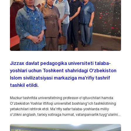
Jizzax davlat pedagogika universiteti talaba-
yoshlari uchun Toshkent shahridagi O‘zbekiston
Islom sivilizatsiyasi markaziga ma’rifiy tashrif
tashkil etildi.
Mazkur tashrifda universitetning professor-o‘qituvchilari hamda
O‘zbekiston Yoshlar ittifoqi universitet boshlang‘ich tashkilotining
yetakchilari ishtirok etdi. Ma’rifiy safar talaba-yoshlarda milliy
o‘zlikni anglash, tarixiy xotiraga hurmat, vatanparvarlik tuyg‘ularini...