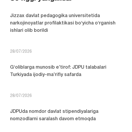
Jizzax davlat pedagogika universitetida
narkojinoyatlar profilaktikasi bo‘yicha o‘rganish
ishlari olib borildi
28/07/2026
G‘oliblarga munosib e’tirof: JDPU talabalari
Turkiyada ijodiy-ma’rifiy safarda
28/07/2026
JDPUda nomdor davlat stipendiyalariga
nomzodlarni saralash davom etmoqda