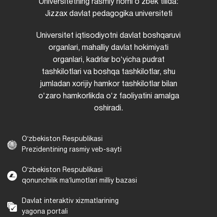
Universitetning rasmiy nomi oʻzbek tilida:
Jizzax davlat pedagogika universiteti
Universitet iqtisodiyotni davlat boshqaruvi
organlari, mahalliy davlat hokimiyati
organlari, kadrlar boʻyicha pudrat
tashkilotlari va boshqa tashkilotlar, shu
jumladan xorijiy hamkor tashkilotlar bilan
oʻzaro hamkorlikda oʻz faoliyatini amalga
oshiradi.
Oʻzbekiston Respublikasi
Prezidentining rasmiy veb-sayti
Oʻzbekiston Respublikasi
qonunchilik maʼlumotlari milliy bazasi
Davlat interaktiv xizmatlarining
yagona portali