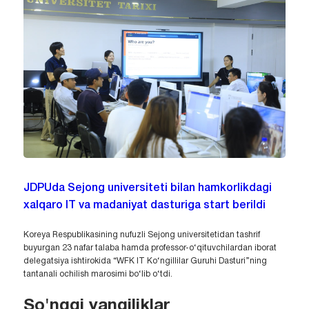
JDPUda Sejong universiteti bilan hamkorlikdagi
xalqaro IT va madaniyat dasturiga start berildi
Koreya Respublikasining nufuzli Sejong universitetidan tashrif
buyurgan 23 nafar talaba hamda professor-o‘qituvchilardan iborat
delegatsiya ishtirokida “WFK IT Ko‘ngillilar Guruhi Dasturi”ning
tantanali ochilish marosimi bo‘lib o‘tdi.
So'nggi yangiliklar