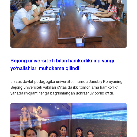
Sejong universiteti bilan hamkorlikning yangi
yo‘nalishlari muhokama qilindi
Jizzax davlat pedagogika universiteti hamda Janubiy Koreyaning
Sejong universiteti vakillari o‘rtasida ikki tomonlama hamkorlikni
yanada rivojlantirishga bag‘ishlangan uchrashuv bo‘lib o‘tdi.