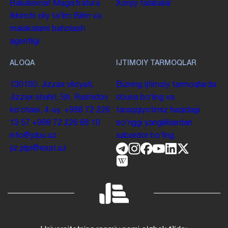
Bakalavriat
Magistratura
Xorijiy talabalar
Ikkinchi oliy taʼlim
Bilim va
malakalarni baholash
agentligi
ALOQA
IJTIMOIY TARMOQLAR
130100. Jizzax viloyati,
Bizning ijtimoiy tarmoqlarda
Jizzax shahri, Sh. Rashidov
obuna boʻling va
koʻchasi, 4-uy.
+998 72 226
taraqqiyotimiz haqidagi
13 57
+998 72 226 68 10
soʻnggi yangiliklardan
info@jdpu.uz
xabardor boʻling.
jiz.jdpi@exat.uz