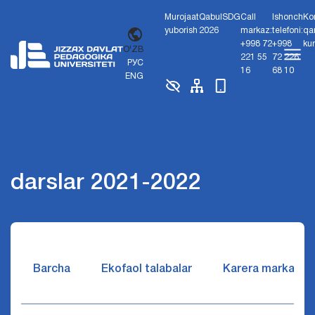
Murojaat
Qabul
SDG
Call
Ishonch
Ko
yuborish
2026
markaz:
telefoni:
qa
+998 72
+998
ku
O'ZB
221 55
72 226
РУС
16
68 10
ENG
darslar 2021-2022
Barcha
Ekofaol talabalar
Karera markazi