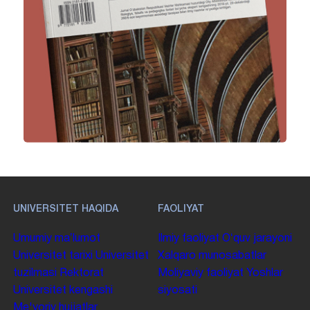
UNIVERSITET HAQIDA
FAOLIYAT
Umumiy maʼlumot
Ilmiy faoliyat
Oʻquv jarayoni
Universitet tarixi
Universitet
Xalqaro munosabatlar
tuzilmasi
Rektorat
Moliyaviy faoliyat
Yoshlar
Universitet kengashi
siyosati
Me'yoriy hujjatlar