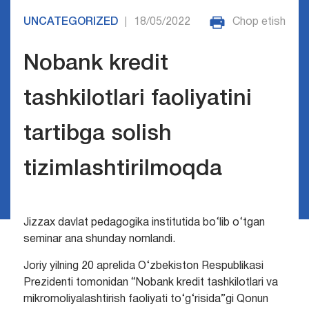
UNCATEGORIZED
18/05/2022
Chop etish
|
Nobank kredit
tashkilotlari faoliyatini
tartibga solish
tizimlashtirilmoqda
Jizzax davlat pedagogika institutida bo‘lib o‘tgan
seminar ana shunday nomlandi.
Joriy yilning 20 aprelida O‘zbekiston Respublikasi
Prezidenti tomonidan “Nobank kredit tashkilotlari va
mikromoliyalashtirish faoliyati to‘g‘risida”gi Qonun