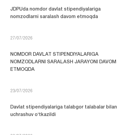
JDPUda nomdor davlat stipendiyalariga
nomzodlarni saralash davom etmoqda
27/07/2026
NOMDOR DAVLAT STIPENDIYALARIGA
NOMZODLARNI SARALASH JARAYONI DAVOM
ETMOQDA
23/07/2026
Davlat stipendiyalariga talabgor talabalar bilan
uchrashuv o‘tkazildi