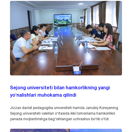
Sejong universiteti bilan hamkorlikning yangi
yo‘nalishlari muhokama qilindi
Jizzax davlat pedagogika universiteti hamda Janubiy Koreyaning
Sejong universiteti vakillari o‘rtasida ikki tomonlama hamkorlikni
yanada rivojlantirishga bag‘ishlangan uchrashuv bo‘lib o‘tdi.