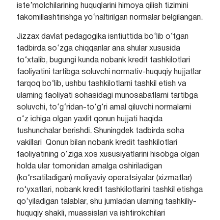
iste’molchilarining huquqlarini himoya qilish tizimini
takomillashtirishga yo‘naltirilgan normalar belgilangan.
Jizzax davlat pedagogika isntiuttida bo‘lib o‘tgan
tadbirda so‘zga chiqqanlar ana shular xususida
to‘xtalib, bugungi kunda nobank kredit tashkilotlari
faoliyatini tartibga soluvchi normativ-huquqiy hujjatlar
tarqoq bo‘lib, ushbu tashkilotlarni tashkil etish va
ularning faoliyati sohasidagi munosabatlarni tartibga
soluvchi, to‘g‘ridan-to‘g‘ri amal qiluvchi normalarni
o‘z ichiga olgan yaxlit qonun hujjati haqida
tushunchalar berishdi. Shuningdek tadbirda soha
vakillari Qonun bilan nobank kredit tashkilotlari
faoliyatining o‘ziga xos xususiyatlarini hisobga olgan
holda ular tomonidan amalga oshiriladigan
(ko‘rsatiladigan) moliyaviy operatsiyalar (xizmatlar)
ro‘yxatlari, nobank kredit tashkilotlarini tashkil etishga
qo‘yiladigan talablar, shu jumladan ularning tashkiliy-
huquqiy shakli, muassislari va ishtirokchilari