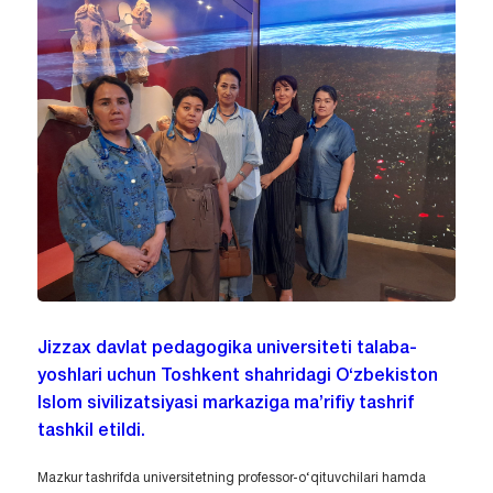
Jizzax davlat pedagogika universiteti talaba-
yoshlari uchun Toshkent shahridagi O‘zbekiston
Islom sivilizatsiyasi markaziga ma’rifiy tashrif
tashkil etildi.
Mazkur tashrifda universitetning professor-o‘qituvchilari hamda