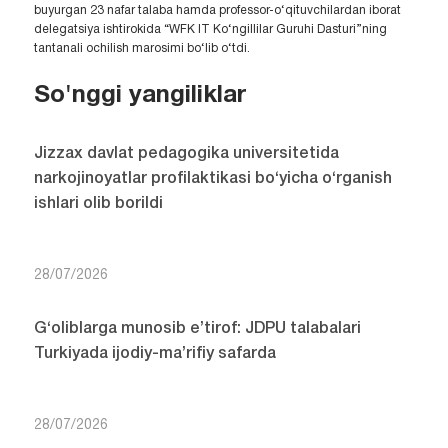
buyurgan 23 nafar talaba hamda professor-o‘qituvchilardan iborat
delegatsiya ishtirokida “WFK IT Ko‘ngillilar Guruhi Dasturi”ning
tantanali ochilish marosimi bo‘lib o‘tdi.
So'nggi yangiliklar
Jizzax davlat pedagogika universitetida
narkojinoyatlar profilaktikasi bo‘yicha o‘rganish
ishlari olib borildi
28/07/2026
G‘oliblarga munosib e’tirof: JDPU talabalari
Turkiyada ijodiy-ma’rifiy safarda
28/07/2026