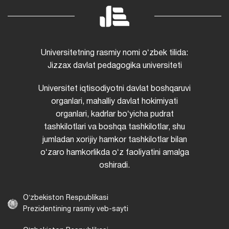
Universitetning rasmiy nomi oʻzbek tilida:
Jizzax davlat pedagogika universiteti
Universitet iqtisodiyotni davlat boshqaruvi
organlari, mahalliy davlat hokimiyati
organlari, kadrlar boʻyicha pudrat
tashkilotlari va boshqa tashkilotlar, shu
jumladan xorijiy hamkor tashkilotlar bilan
oʻzaro hamkorlikda oʻz faoliyatini amalga
oshiradi.
Oʻzbekiston Respublikasi
Prezidentining rasmiy veb-sayti