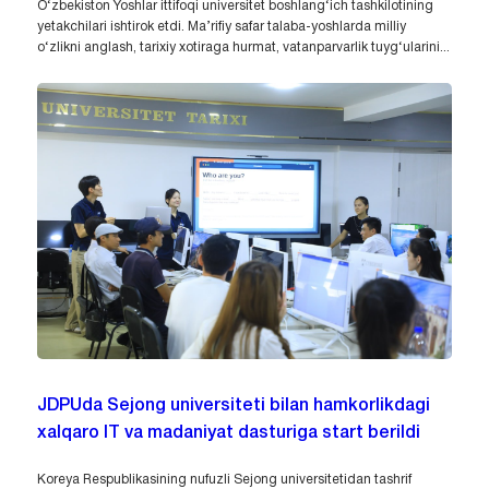
O‘zbekiston Yoshlar ittifoqi universitet boshlang‘ich tashkilotining
yetakchilari ishtirok etdi. Ma’rifiy safar talaba-yoshlarda milliy
o‘zlikni anglash, tarixiy xotiraga hurmat, vatanparvarlik tuyg‘ularini...
JDPUda Sejong universiteti bilan hamkorlikdagi
xalqaro IT va madaniyat dasturiga start berildi
Koreya Respublikasining nufuzli Sejong universitetidan tashrif