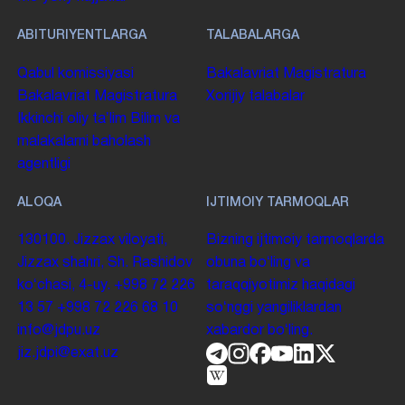
ABITURIYENTLARGA
TALABALARGA
Qabul komissiyasi
Bakalavriat
Magistratura
Bakalavriat
Magistratura
Xorijiy talabalar
Ikkinchi oliy taʼlim
Bilim va
malakalarni baholash
agentligi
ALOQA
IJTIMOIY TARMOQLAR
130100. Jizzax viloyati,
Bizning ijtimoiy tarmoqlarda
Jizzax shahri, Sh. Rashidov
obuna boʻling va
koʻchasi, 4-uy.
+998 72 226
taraqqiyotimiz haqidagi
13 57
+998 72 226 68 10
soʻnggi yangiliklardan
info@jdpu.uz
xabardor boʻling.
jiz.jdpi@exat.uz