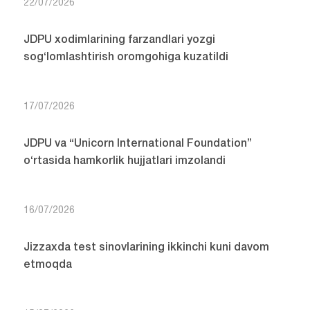
22/07/2026
JDPU xodimlarining farzandlari yozgi
sog‘lomlashtirish oromgohiga kuzatildi
17/07/2026
JDPU va “Unicorn International Foundation”
o‘rtasida hamkorlik hujjatlari imzolandi
16/07/2026
Jizzaxda test sinovlarining ikkinchi kuni davom
etmoqda