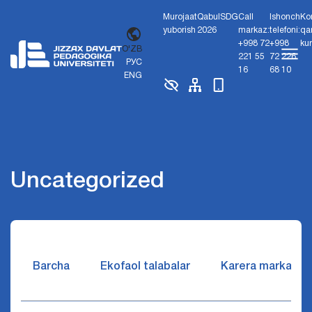
Murojaat
Qabul
SDG
Call
Ishonch
Ko
yuborish
2026
markaz:
telefoni:
qa
+998 72
+998
ku
O'ZB
221 55
72 226
РУС
16
68 10
ENG
Uncategorized
Barcha
Ekofaol talabalar
Karera markazi