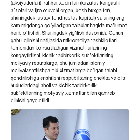
(aksiyadorlari), rahbar xodimlari (kuzatuv kengashi
a’zolari va ijro etuvchi organ, bosh buxgalter),
shuningdek, ustav fondi (ustav kapitali) va uning eng
kam miqdoriga qo‘yiladigan talablar haqida ma’lumot
berib o‘tishdi. Shuningdek yig‘ilish davomida Qonun
qabul qilinishi natijasida mikromoliya tashkilotlari
tomonidan ko‘rsatiladigan xizmat turlarining
kengaytirilishi, kichik tadbirkorlik sub’ektlarining
moliyaviy resurslarga, shu jumladan islomiy
moliyalashtirishga oid xizmatlarga bo‘lgan talabi
qondirilishiga erishilishi respublikaning chekka va olis
hududlaridagi aholi va kichik tadbirkorlik
sub’ektlarining moliyaviy xizmatlar bilan qamrab
olinishi qayd etildi.