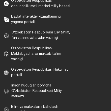
Oʻzbekiston Respublikasi
qonunchilik maʼlumotlari milliy bazasi
Davlat interaktiv xizmatlarining
yagona portali
Oʻzbekiston Respublikasi Oliy taʼlim,
fan va innovatsiyalar vazirligi
Oʻzbekiston Respublikasi
Maktabgacha va maktab taʼlimi
vazirligi
Oʻzbekiston Respublikasi Hukumat
portali
Inson huquqlari bo‘yicha
O‘zbekiston Respublikasi Milliy
markazi
Bilim va malakalarni baholash