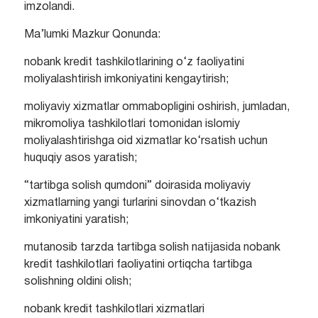
imzolandi.
Ma’lumki Mazkur Qonunda:
nobank kredit tashkilotlarining o‘z faoliyatini
moliyalashtirish imkoniyatini kengaytirish;
moliyaviy xizmatlar ommabopligini oshirish, jumladan,
mikromoliya tashkilotlari tomonidan islomiy
moliyalashtirishga oid xizmatlar ko‘rsatish uchun
huquqiy asos yaratish;
“tartibga solish qumdoni” doirasida moliyaviy
xizmatlarning yangi turlarini sinovdan o‘tkazish
imkoniyatini yaratish;
mutanosib tarzda tartibga solish natijasida nobank
kredit tashkilotlari faoliyatini ortiqcha tartibga
solishning oldini olish;
nobank kredit tashkilotlari xizmatlari