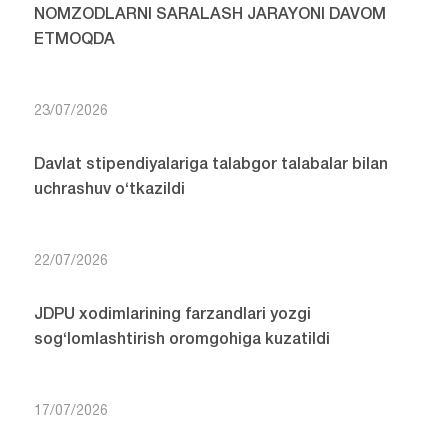
NOMZODLARNI SARALASH JARAYONI DAVOM
ETMOQDA
23/07/2026
Davlat stipendiyalariga talabgor talabalar bilan
uchrashuv o‘tkazildi
22/07/2026
JDPU xodimlarining farzandlari yozgi
sog‘lomlashtirish oromgohiga kuzatildi
17/07/2026