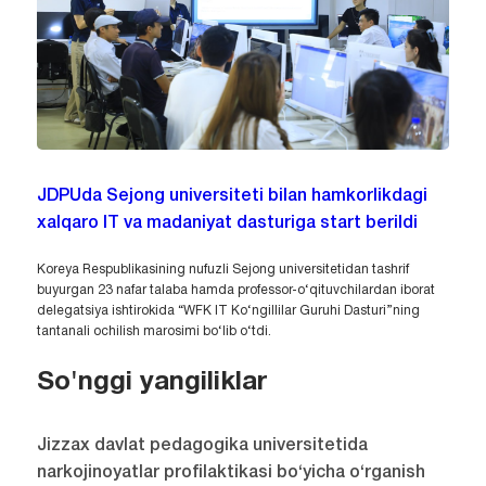
JDPUda Sejong universiteti bilan hamkorlikdagi
xalqaro IT va madaniyat dasturiga start berildi
Koreya Respublikasining nufuzli Sejong universitetidan tashrif
buyurgan 23 nafar talaba hamda professor-o‘qituvchilardan iborat
delegatsiya ishtirokida “WFK IT Ko‘ngillilar Guruhi Dasturi”ning
tantanali ochilish marosimi bo‘lib o‘tdi.
So'nggi yangiliklar
Jizzax davlat pedagogika universitetida
narkojinoyatlar profilaktikasi bo‘yicha o‘rganish