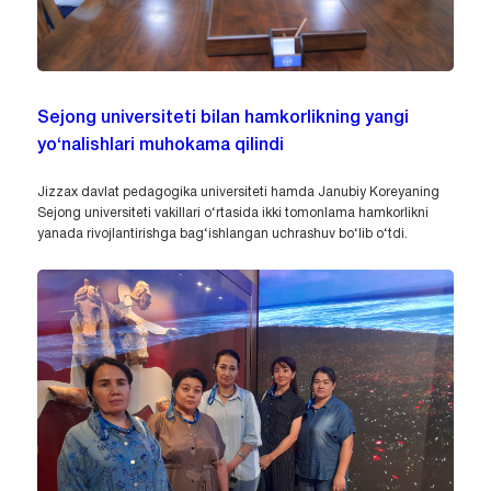
Sejong universiteti bilan hamkorlikning yangi
yo‘nalishlari muhokama qilindi
Jizzax davlat pedagogika universiteti hamda Janubiy Koreyaning
Sejong universiteti vakillari o‘rtasida ikki tomonlama hamkorlikni
yanada rivojlantirishga bag‘ishlangan uchrashuv bo‘lib o‘tdi.