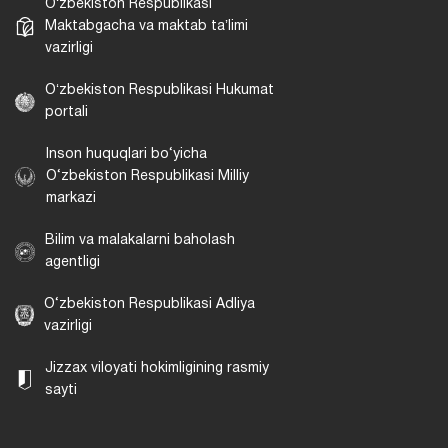
Oʻzbekiston Respublikasi
Maktabgacha va maktab taʼlimi
vazirligi
Oʻzbekiston Respublikasi Hukumat
portali
Inson huquqlari bo‘yicha
O‘zbekiston Respublikasi Milliy
markazi
Bilim va malakalarni baholash
agentligi
O‘zbekiston Respublikasi Adliya
vazirligi
Jizzax viloyati hokimligining rasmiy
sayti