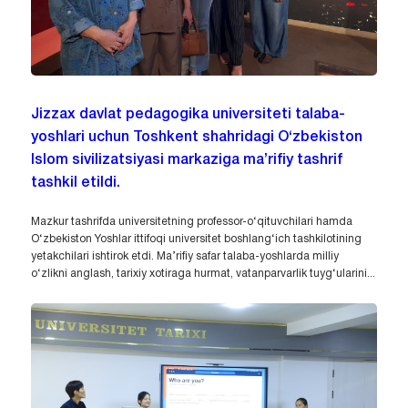
Jizzax davlat pedagogika universiteti talaba-
yoshlari uchun Toshkent shahridagi O‘zbekiston
Islom sivilizatsiyasi markaziga ma’rifiy tashrif
tashkil etildi.
Mazkur tashrifda universitetning professor-o‘qituvchilari hamda
O‘zbekiston Yoshlar ittifoqi universitet boshlang‘ich tashkilotining
yetakchilari ishtirok etdi. Ma’rifiy safar talaba-yoshlarda milliy
o‘zlikni anglash, tarixiy xotiraga hurmat, vatanparvarlik tuyg‘ularini...