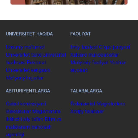
UNIVERSITET HAQIDA
FAOLIYAT
Umumiy maʼlumot
Ilmiy faoliyat
Oʻquv jarayoni
Universitet tarixi
Universitet
Xalqaro munosabatlar
tuzilmasi
Rektorat
Moliyaviy faoliyat
Yoshlar
Universitet kengashi
siyosati
Me'yoriy hujjatlar
ABITURIYENTLARGA
TALABALARGA
Qabul komissiyasi
Bakalavriat
Magistratura
Bakalavriat
Magistratura
Xorijiy talabalar
Ikkinchi oliy taʼlim
Bilim va
malakalarni baholash
agentligi