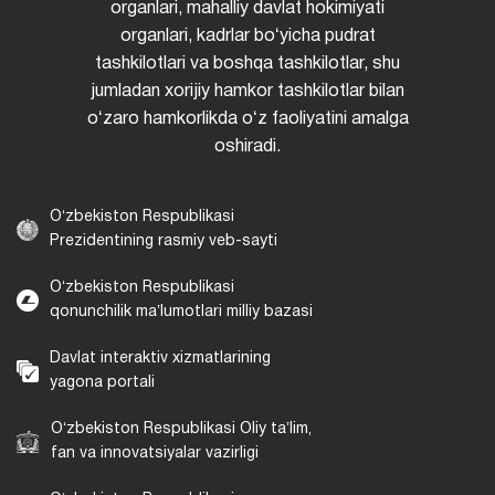
organlari, mahalliy davlat hokimiyati
organlari, kadrlar boʻyicha pudrat
tashkilotlari va boshqa tashkilotlar, shu
jumladan xorijiy hamkor tashkilotlar bilan
oʻzaro hamkorlikda oʻz faoliyatini amalga
oshiradi.
Oʻzbekiston Respublikasi
Prezidentining rasmiy veb-sayti
Oʻzbekiston Respublikasi
qonunchilik maʼlumotlari milliy bazasi
Davlat interaktiv xizmatlarining
yagona portali
Oʻzbekiston Respublikasi Oliy taʼlim,
fan va innovatsiyalar vazirligi