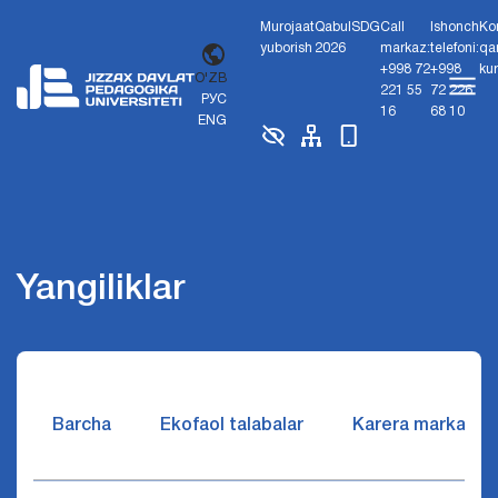
Murojaat
Qabul
SDG
Call
Ishonch
Ko
yuborish
2026
markaz:
telefoni:
qa
+998 72
+998
ku
O'ZB
221 55
72 226
РУС
16
68 10
ENG
Yangiliklar
Barcha
Ekofaol talabalar
Karera markazi