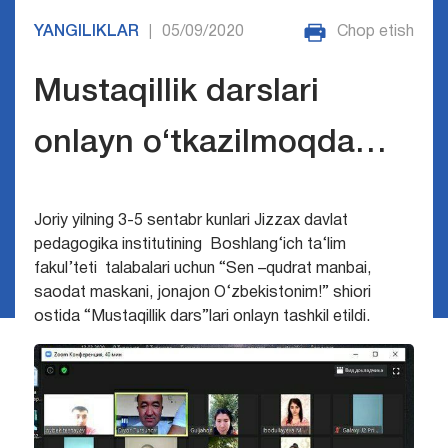
YANGILIKLAR
05/09/2020
Chop etish
|
Mustaqillik darslari
onlayn o‘tkazilmoqda…
Joriy yilning 3-5 sentabr kunlari Jizzax davlat
pedagogika institutining Boshlang‘ich ta‘lim
fakul’teti talabalari uchun “Sen –qudrat manbai,
saodat maskani, jonajon O‘zbekistonim!” shiori
ostida “Mustaqillik dars”lari onlayn tashkil etildi.