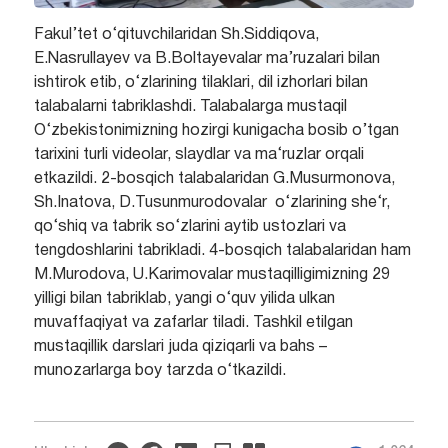
Fakul’tet o‘qituvchilaridan Sh.Siddiqova,
E.Nasrullayev va B.Boltayevalar ma’ruzalari bilan
ishtirok etib, o‘zlarining tilaklari, dil izhorlari bilan
talabalarni tabriklashdi. Talabalarga mustaqil
O‘zbekistonimizning hozirgi kunigacha bosib o’tgan
tarixini turli videolar, slaydlar va ma‘ruzlar orqali
etkazildi. 2-bosqich talabalaridan G.Musurmonova,
Sh.Inatova, D.Tusunmurodovalar o‘zlarining she‘r,
qo‘shiq va tabrik so‘zlarini aytib ustozlari va
tengdoshlarini tabrikladi. 4-bosqich talabalaridan ham
M.Murodova, U.Karimovalar mustaqilligimizning 29
yilligi bilan tabriklab, yangi o‘quv yilida ulkan
muvaffaqiyat va zafarlar tiladi. Tashkil etilgan
mustaqillik darslari juda qiziqarli va bahs –
munozarlarga boy tarzda o‘tkazildi.