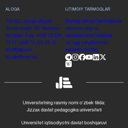
ALOQA
IJTIMOIY TARMOQLAR
130100. Jizzax viloyati,
Bizning ijtimoiy tarmoqlarda
Jizzax shahri, Sh. Rashidov
obuna boʻling va
koʻchasi, 4-uy.
+998 72 226
taraqqiyotimiz haqidagi
13 57
+998 72 226 68 10
soʻnggi yangiliklardan
info@jdpu.uz
xabardor boʻling.
jiz.jdpi@exat.uz
Universitetning rasmiy nomi oʻzbek tilida:
Jizzax davlat pedagogika universiteti
Universitet iqtisodiyotni davlat boshqaruvi