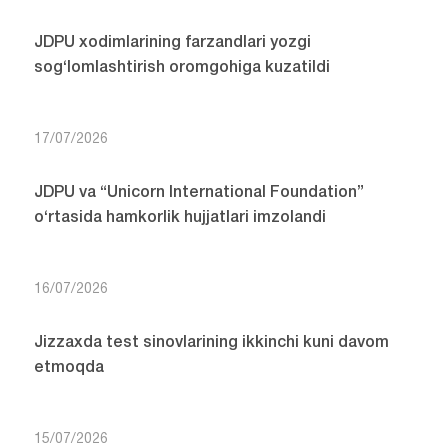
JDPU xodimlarining farzandlari yozgi
sog‘lomlashtirish oromgohiga kuzatildi
17/07/2026
JDPU va “Unicorn International Foundation”
o‘rtasida hamkorlik hujjatlari imzolandi
16/07/2026
Jizzaxda test sinovlarining ikkinchi kuni davom
etmoqda
15/07/2026