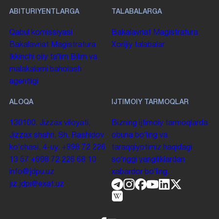
ABITURIYENTLARGA
TALABALARGA
Qabul komissiyasi
Bakalavriat
Magistratura
Bakalavriat
Magistratura
Xorijiy talabalar
Ikkinchi oliy taʼlim
Bilim va
malakalarni baholash
agentligi
ALOQA
IJTIMOIY TARMOQLAR
130100. Jizzax viloyati,
Bizning ijtimoiy tarmoqlarda
Jizzax shahri, Sh. Rashidov
obuna boʻling va
koʻchasi, 4-uy.
+998 72 226
taraqqiyotimiz haqidagi
13 57
+998 72 226 68 10
soʻnggi yangiliklardan
info@jdpu.uz
xabardor boʻling.
jiz.jdpi@exat.uz