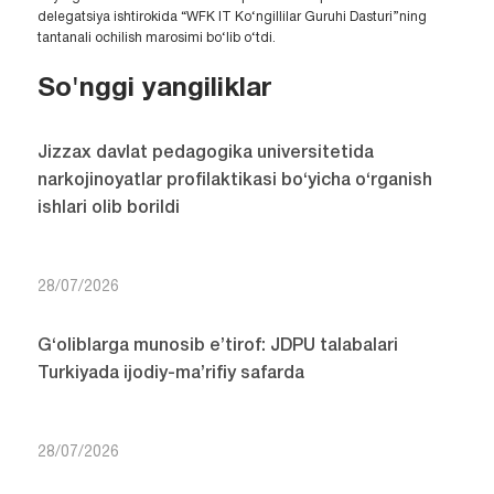
delegatsiya ishtirokida “WFK IT Ko‘ngillilar Guruhi Dasturi”ning
tantanali ochilish marosimi bo‘lib o‘tdi.
So'nggi yangiliklar
Jizzax davlat pedagogika universitetida
narkojinoyatlar profilaktikasi bo‘yicha o‘rganish
ishlari olib borildi
28/07/2026
G‘oliblarga munosib e’tirof: JDPU talabalari
Turkiyada ijodiy-ma’rifiy safarda
28/07/2026