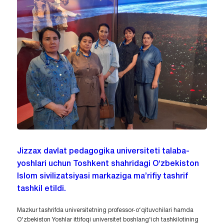
Jizzax davlat pedagogika universiteti talaba-
yoshlari uchun Toshkent shahridagi O‘zbekiston
Islom sivilizatsiyasi markaziga ma’rifiy tashrif
tashkil etildi.
Mazkur tashrifda universitetning professor-o‘qituvchilari hamda
O‘zbekiston Yoshlar ittifoqi universitet boshlang‘ich tashkilotining