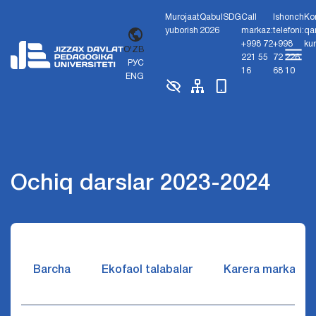
Murojaat
Qabul
SDG
Call
Ishonch
Ko
yuborish
2026
markaz:
telefoni:
qa
+998 72
+998
ku
O'ZB
221 55
72 226
РУС
16
68 10
ENG
Ochiq darslar 2023-2024
Barcha
Ekofaol talabalar
Karera markazi