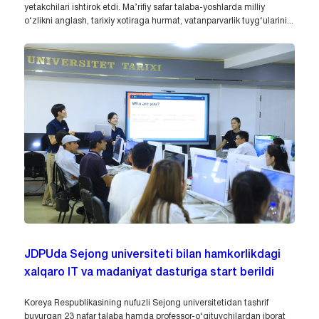
yetakchilari ishtirok etdi. Ma’rifiy safar talaba-yoshlarda milliy
o‘zlikni anglash, tarixiy xotiraga hurmat, vatanparvarlik tuyg‘ularini...
JDPUda Sejong universiteti bilan hamkorlikdagi
xalqaro IT va madaniyat dasturiga start berildi
Koreya Respublikasining nufuzli Sejong universitetidan tashrif
buyurgan 23 nafar talaba hamda professor-o‘qituvchilardan iborat