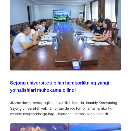
Sejong universiteti bilan hamkorlikning yangi
yo‘nalishlari muhokama qilindi
Jizzax davlat pedagogika universiteti hamda Janubiy Koreyaning
Sejong universiteti vakillari o‘rtasida ikki tomonlama hamkorlikni
yanada rivojlantirishga bag‘ishlangan uchrashuv bo‘lib o‘tdi.