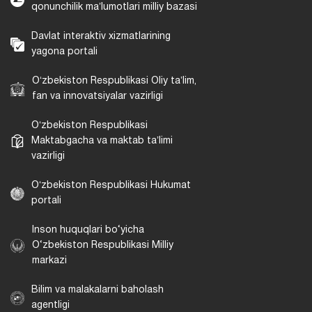
qonunchilik maʼlumotlari milliy bazasi
Davlat interaktiv xizmatlarining
yagona portali
Oʻzbekiston Respublikasi Oliy taʼlim,
fan va innovatsiyalar vazirligi
Oʻzbekiston Respublikasi
Maktabgacha va maktab taʼlimi
vazirligi
Oʻzbekiston Respublikasi Hukumat
portali
Inson huquqlari bo‘yicha
O‘zbekiston Respublikasi Milliy
markazi
Bilim va malakalarni baholash
agentligi