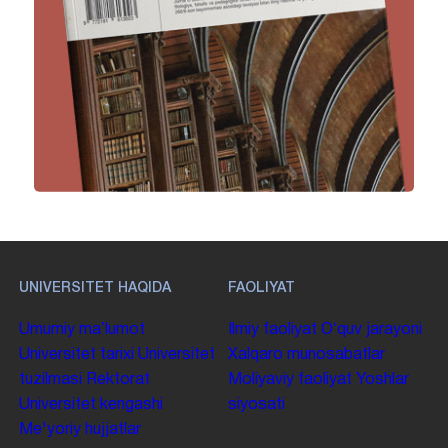
UNIVERSITET HAQIDA
FAOLIYAT
Umumiy maʼlumot
Ilmiy faoliyat
Oʻquv jarayoni
Universitet tarixi
Universitet
Xalqaro munosabatlar
tuzilmasi
Rektorat
Moliyaviy faoliyat
Yoshlar
Universitet kengashi
siyosati
Me'yoriy hujjatlar