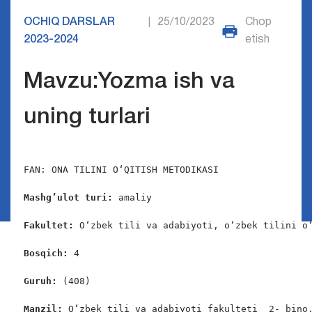
OCHIQ DARSLAR
25/10/2023
Chop
|
2023-2024
etish
Mavzu:Yozma ish va
uning turlari
FAN: ONA TILINI O‘QITISH METODIKASI

Mashg’ulot turi: 
amaliy

Fakultet: 
O‘zbek tili va adabiyoti, o‘zbek tilini o‘
Bosqich: 
4

Guruh: 
(408)

Manzil: 
O‘zbek tili va adabiyoti fakulteti  2- bino,