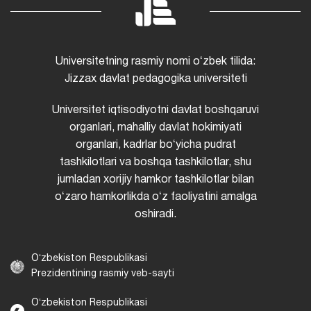
Universitetning rasmiy nomi oʻzbek tilida:
Jizzax davlat pedagogika universiteti
Universitet iqtisodiyotni davlat boshqaruvi
organlari, mahalliy davlat hokimiyati
organlari, kadrlar boʻyicha pudrat
tashkilotlari va boshqa tashkilotlar, shu
jumladan xorijiy hamkor tashkilotlar bilan
oʻzaro hamkorlikda oʻz faoliyatini amalga
oshiradi.
Oʻzbekiston Respublikasi
Prezidentining rasmiy veb-sayti
Oʻzbekiston Respublikasi