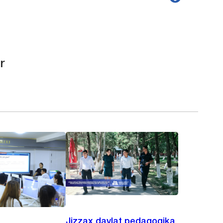
r
Jizzax davlat pedagogika