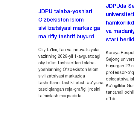
JDPUda Se
JDPU talaba-yoshlari
universiteti
O‘zbekiston Islom
hamkorlikd
sivilizatsiyasi markaziga
va madaniy
ma’rifiy tashrif buyurd
start berild
Oliy ta’lim, fan va innovatsiyalar
Koreya Respubl
vazirining 2026-yil 1-avgustdagi
Sejong univers
oliy ta’lim tashkilotlari talaba-
buyurgan 23 n
yoshlarining O‘zbekiston Islom
professor-o‘q
sivilizatsiyasi markaziga
delegatsiya is
tashriflarini tashkil etish bo‘yicha
Ko‘ngillilar Gu
tasdiqlangan reja-grafigi ijrosini
tantanali ochi
ta’minlash maqsadida...
o‘tdi.