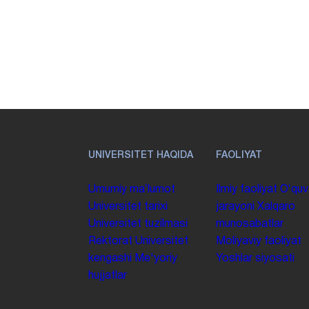
UNIVERSITET HAQIDA
FAOLIYAT
Umumiy maʼlumot
Ilmiy faoliyat
Oʻquv
Universitet tarixi
jarayoni
Xalqaro
Universitet tuzilmasi
munosabatlar
Rektorat
Universitet
Moliyaviy faoliyat
kengashi
Me'yoriy
Yoshlar siyosati
hujjatlar