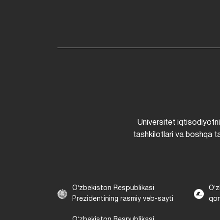
Universitet iqtisodiyotn
tashkilotlari va boshqa ta
Oʻzbekiston Respublikasi
Oʻz
Prezidentining rasmiy veb-sayti
qon
Oʻzbekiston Respublikasi