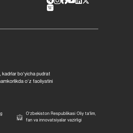
, kadrlar boʻyicha pudrat
hamkorlikda oʻz faoliyatini
ng
Oʻzbekiston Respublikasi Oliy taʼlim,
fan va innovatsiyalar vazirligi