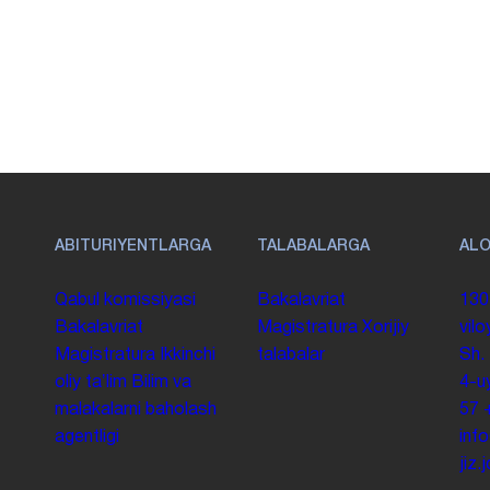
ABITURIYENTLARGA
TALABALARGA
AL
Qabul komissiyasi
Bakalavriat
130
Bakalavriat
Magistratura
Xorijiy
vilo
Magistratura
Ikkinchi
talabalar
Sh.
oliy taʼlim
Bilim va
4-u
malakalarni baholash
57
agentligi
inf
jiz