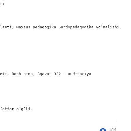
ri

lteti, Maxsus pedagogika Surdopedagogika yo’nalishi.

eti, Bosh bino, 3qavat 322 - auditoriya

g’affor o’g’li. 
514