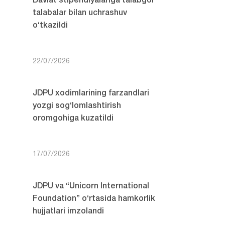
Davlat stipendiyalariga talabgor
talabalar bilan uchrashuv
o‘tkazildi
22/07/2026
JDPU xodimlarining farzandlari
yozgi sog‘lomlashtirish
oromgohiga kuzatildi
17/07/2026
JDPU va “Unicorn International
Foundation” o‘rtasida hamkorlik
hujjatlari imzolandi