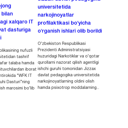
jong
universitetida
 bilan
narkojinoyatlar
agi xalqaro IT
profilaktikasi bo‘yicha
at dasturiga
o‘rganish ishlari olib borildi
i
O‘zbekiston Respublikasi
Prezidenti Administratsiyasi
ikasining nufuzli
huzuridagi Narkotiklar va o‘qotar
itetidan tashrif
qurollarni nazorat qilish agentligi
afar talaba hamda
ishchi guruhi tomonidan Jizzax
ituvchilardan iborat
davlat pedagogika universitetida
htirokida “WFK IT
narkojinoyatlarning oldini olish
ruhi Dasturi”ning
hamda psixotrop moddalarning...
lish marosimi bo‘lib