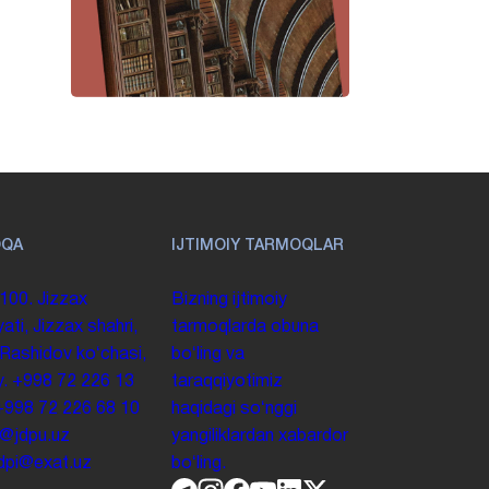
OQA
IJTIMOIY TARMOQLAR
100. Jizzax
Bizning ijtimoiy
yati, Jizzax shahri,
tarmoqlarda obuna
 Rashidov koʻchasi,
boʻling va
y.
+998 72 226 13
taraqqiyotimiz
+998 72 226 68 10
haqidagi soʻnggi
o@jdpu.uz
yangiliklardan xabardor
.jdpi@exat.uz
boʻling.