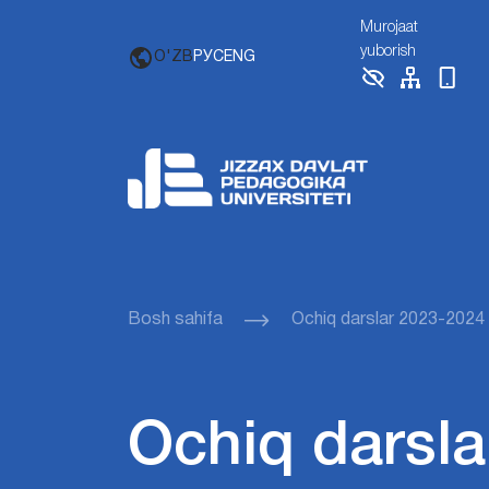
Murojaat
yuborish
O'ZB
РУС
ENG
Bosh sahifa
Ochiq darslar 2023-2024
Ochiq darsla