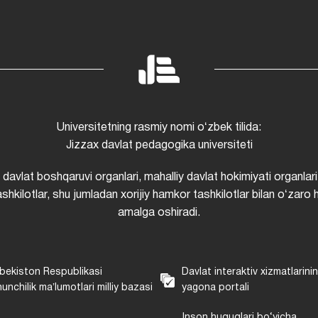
Universitetning rasmiy nomi oʻzbek tilida:
Jizzax davlat pedagogika universiteti
i davlat boshqaruvi organlari, mahalliy davlat hokimiyati organlari
shkilotlar, shu jumladan xorijiy hamkor tashkilotlar bilan oʻzaro 
amalga oshiradi.
bekiston Respublikasi
Davlat interaktiv xizmatlarini
unchilik maʼlumotlari milliy bazasi
yagona portali
Inson huquqlari bo‘yicha