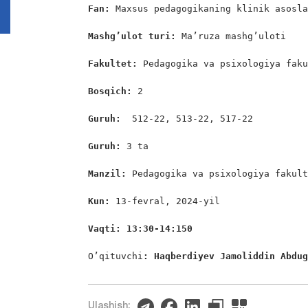
Fan:
 Maxsus pedagogikaning klinik asosla
Mashg’ulot turi:
 Ma’ruza mashg’uloti

Fakultet:
 Pedagogika va psixologiya faku
Bosqich: 
2

Guruh:  
512-22, 513-22, 517-22

Guruh: 
3 ta

Manzil: 
Pedagogika va psixologiya fakult
Kun: 
13-fevral, 2024-yil

Vaqti: 13:30-14:150
O’qituvchi
: Haqberdiyev Jamoliddin Abdu
Ulashish: