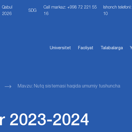
Qabul
Call markaz: +998 72 221 55
Ishonch telefon
SDG
2026
16
10
Universitet
Faoliyat
Talabalarga
Y
Mavzu: Nutq sistemasi haqida umumiy tushuncha
r 2023-2024