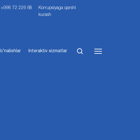
i: +998 72 226 68
Korrupsiyaga qarshi
kurash
o‘nalishlar
Interaktiv xizmatlar