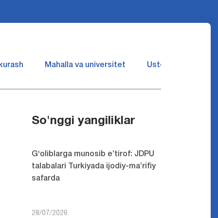
 kurash
Mahalla va universitet
Ustozlar suhbatin 
So'nggi yangiliklar
G‘oliblarga munosib e’tirof: JDPU
talabalari Turkiyada ijodiy-ma’rifiy
safarda
28/07/2026