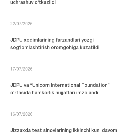
uchrashuv o‘tkazildi
22/07/2026
JDPU xodimlarining farzandlari yozgi
sog‘lomlashtirish oromgohiga kuzatildi
17/07/2026
JDPU va “Unicorn International Foundation”
o‘rtasida hamkorlik hujjatlari imzolandi
16/07/2026
Jizzaxda test sinovlarining ikkinchi kuni davom