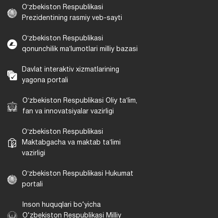
Oʻzbekiston Respublikasi
Prezidentining rasmiy veb-sayti
Oʻzbekiston Respublikasi
qonunchilik maʼlumotlari milliy bazasi
Davlat interaktiv xizmatlarining
yagona portali
Oʻzbekiston Respublikasi Oliy taʼlim,
fan va innovatsiyalar vazirligi
Oʻzbekiston Respublikasi
Maktabgacha va maktab taʼlimi
vazirligi
Oʻzbekiston Respublikasi Hukumat
portali
Inson huquqlari bo‘yicha
O‘zbekiston Respublikasi Milliy