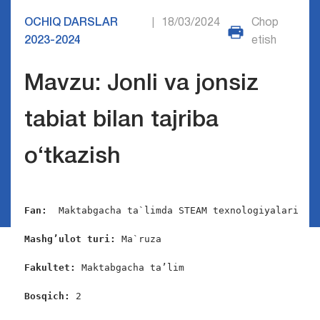
OCHIQ DARSLAR
18/03/2024
Chop
|
2023-2024
etish
Mavzu: Jonli va jonsiz
tabiat bilan tajriba
o‘tkazish
Fan:  
Maktabgacha ta`limda STEAM texnologiyalari

Mashg’ulot turi:
 Ma`ruza

Fakultet:
 Maktabgacha ta’lim

Bosqich: 
2
