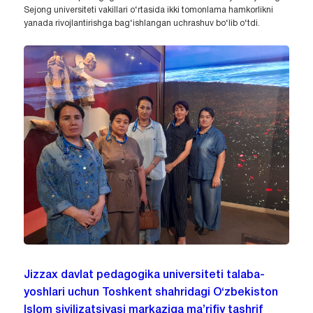
Sejong universiteti vakillari o‘rtasida ikki tomonlama hamkorlikni
yanada rivojlantirishga bag‘ishlangan uchrashuv bo‘lib o‘tdi.
Jizzax davlat pedagogika universiteti talaba-
yoshlari uchun Toshkent shahridagi O‘zbekiston
Islom sivilizatsiyasi markaziga ma’rifiy tashrif