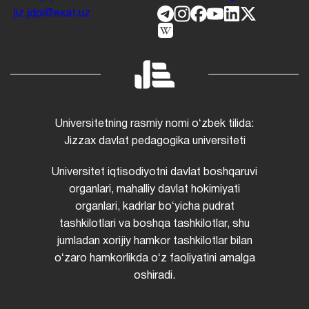
jiz.jdpi@exat.uz
Universitetning rasmiy nomi oʻzbek tilida:
Jizzax davlat pedagogika universiteti
Universitet iqtisodiyotni davlat boshqaruvi
organlari, mahalliy davlat hokimiyati
organlari, kadrlar boʻyicha pudrat
tashkilotlari va boshqa tashkilotlar, shu
jumladan xorijiy hamkor tashkilotlar bilan
oʻzaro hamkorlikda oʻz faoliyatini amalga
oshiradi.