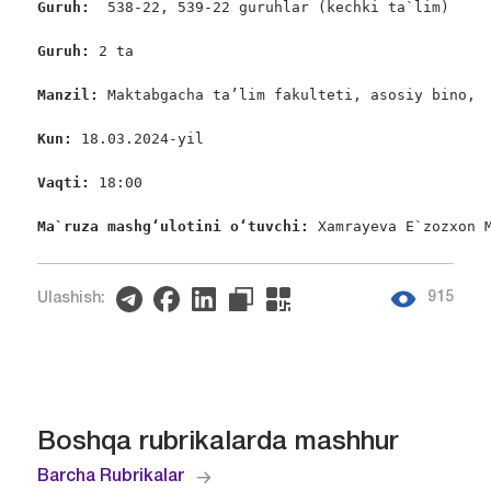
Guruh:  
538-22, 539-22 guruhlar (kechki ta`lim)

Guruh: 
2 ta

Manzil: 
Maktabgacha ta’lim fakulteti, asosiy bino,  
Kun:
 18.03.2024-yil

Vaqti: 
18:00

Ma`ruza mashgʻulotini oʻtuvchi: 
Xamrayeva E`zozxon 
915
Ulashish:
Boshqa rubrikalarda mashhur
Barcha Rubrikalar