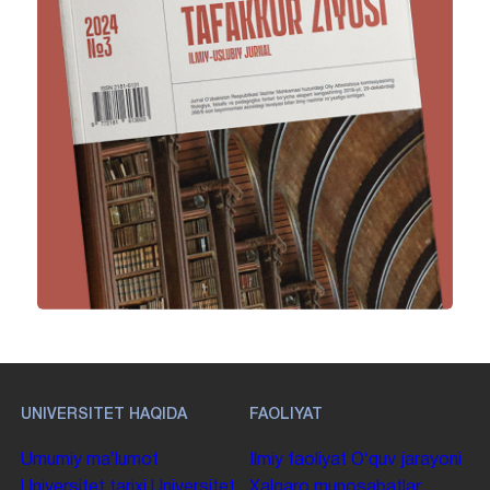
UNIVERSITET HAQIDA
FAOLIYAT
Umumiy maʼlumot
Ilmiy faoliyat
Oʻquv jarayoni
Universitet tarixi
Universitet
Xalqaro munosabatlar