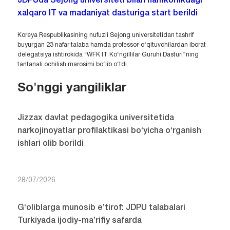
JDPUda Sejong universiteti bilan hamkorlikdagi
xalqaro IT va madaniyat dasturiga start berildi
Koreya Respublikasining nufuzli Sejong universitetidan tashrif
buyurgan 23 nafar talaba hamda professor-o‘qituvchilardan iborat
delegatsiya ishtirokida “WFK IT Ko‘ngillilar Guruhi Dasturi”ning
tantanali ochilish marosimi bo‘lib o‘tdi.
So'nggi yangiliklar
Jizzax davlat pedagogika universitetida
narkojinoyatlar profilaktikasi bo‘yicha o‘rganish
ishlari olib borildi
28/07/2026
G‘oliblarga munosib e’tirof: JDPU talabalari
Turkiyada ijodiy-ma’rifiy safarda