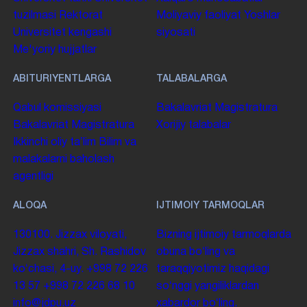
tuzilmasi
Rektorat
Moliyaviy faoliyat
Yoshlar
Universitet kengashi
siyosati
Me'yoriy hujjatlar
ABITURIYENTLARGA
TALABALARGA
Qabul komissiyasi
Bakalavriat
Magistratura
Bakalavriat
Magistratura
Xorijiy talabalar
Ikkinchi oliy taʼlim
Bilim va
malakalarni baholash
agentligi
ALOQA
IJTIMOIY TARMOQLAR
130100. Jizzax viloyati,
Bizning ijtimoiy tarmoqlarda
Jizzax shahri, Sh. Rashidov
obuna boʻling va
koʻchasi, 4-uy.
+998 72 226
taraqqiyotimiz haqidagi
13 57
+998 72 226 68 10
soʻnggi yangiliklardan
info@jdpu.uz
xabardor boʻling.