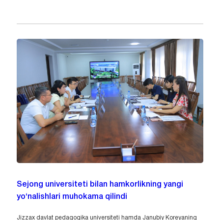
Sejong universiteti bilan hamkorlikning yangi
yo‘nalishlari muhokama qilindi
Jizzax davlat pedagogika universiteti hamda Janubiy Koreyaning