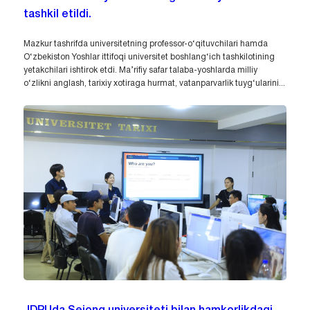
tashkil etildi.
Mazkur tashrifda universitetning professor-o‘qituvchilari hamda
O‘zbekiston Yoshlar ittifoqi universitet boshlang‘ich tashkilotining
yetakchilari ishtirok etdi. Ma’rifiy safar talaba-yoshlarda milliy
o‘zlikni anglash, tarixiy xotiraga hurmat, vatanparvarlik tuyg‘ularini...