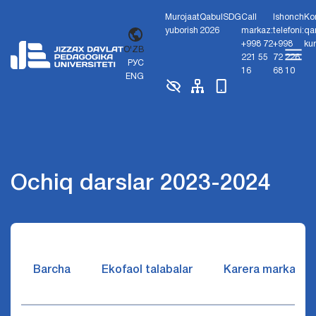
Murojaat
Qabul
SDG
Call
Ishonch
Ko
yuborish
2026
markaz:
telefoni:
qa
+998 72
+998
ku
O'ZB
221 55
72 226
РУС
16
68 10
ENG
Ochiq darslar 2023-2024
Barcha
Ekofaol talabalar
Karera markazi