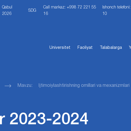
Qabul
Call markaz: +998 72 221 55
Ishonch telefon
SDG
2026
16
10
Universitet
Faoliyat
Talabalarga
Y
Mavzu: Ijtimoiylashtirishning omillari va mexan
r 2023-2024