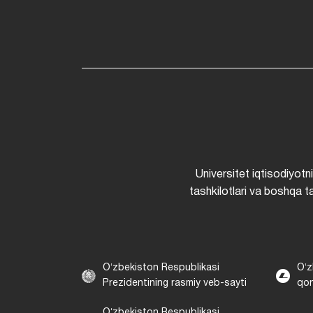
Universitet iqtisodiyotn
tashkilotlari va boshqa ta
Oʻzbekiston Respublikasi
Oʻz
Prezidentining rasmiy veb-sayti
qon
Oʻzbekiston Respublikasi