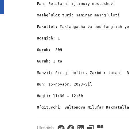
Fan:
 Bolalarni ijtimoiy moslashuvi

Mashg’ulot turi:
 seminar mashg’uloti

Fakultet:
 Maktabgacha va boshlang’ich yo
Bosqich: 
1

Guruh:  209
Guruh: 
1 ta

Manzil: 
Sirtqi bo’lim, Zarbdor tumani  B
Kun: 
15-noyabr, 2023-yil

Vaqti: 11:30 – 12:50
O’qituvchi: Sultonova Nilufar Raxmatull
Ulashish: