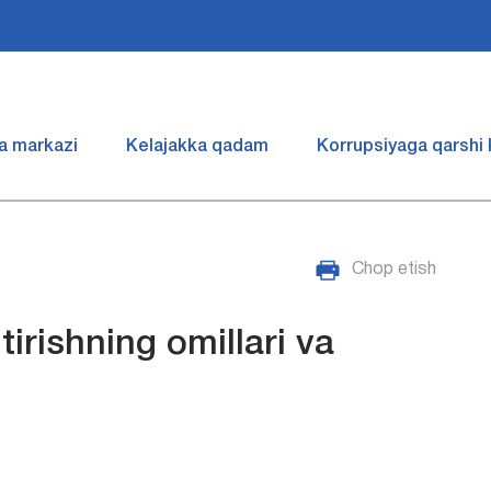
a markazi
Kelajakka qadam
Korrupsiyaga qarshi
Chop etish
irishning omillari va
i