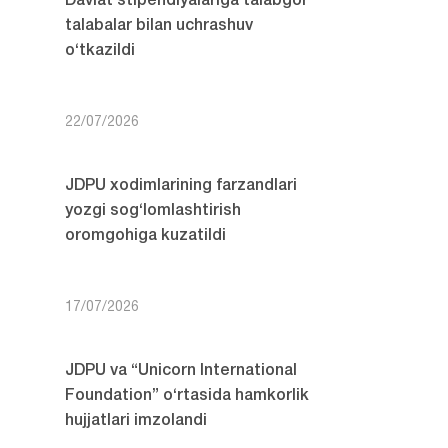
Davlat stipendiyalariga talabgor
talabalar bilan uchrashuv
o‘tkazildi
22/07/2026
JDPU xodimlarining farzandlari
yozgi sog‘lomlashtirish
oromgohiga kuzatildi
17/07/2026
JDPU va “Unicorn International
Foundation” o‘rtasida hamkorlik
hujjatlari imzolandi