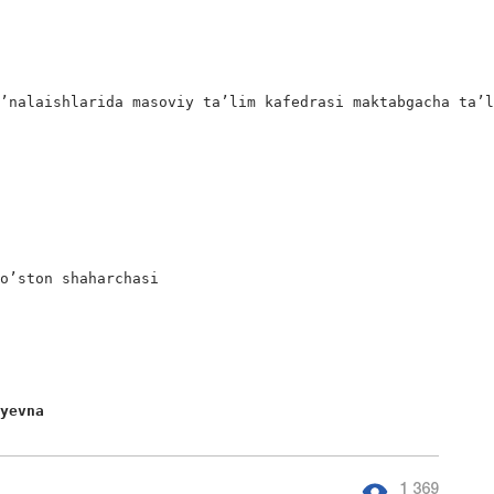
’nalaishlarida masoviy ta’lim kafedrasi maktabgacha ta’l
o’ston shaharchasi

ayevna
1 369