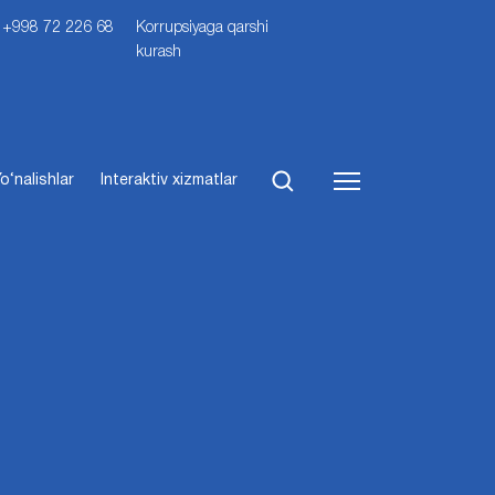
i: +998 72 226 68
Korrupsiyaga qarshi
kurash
o‘nalishlar
Interaktiv xizmatlar
izmlari