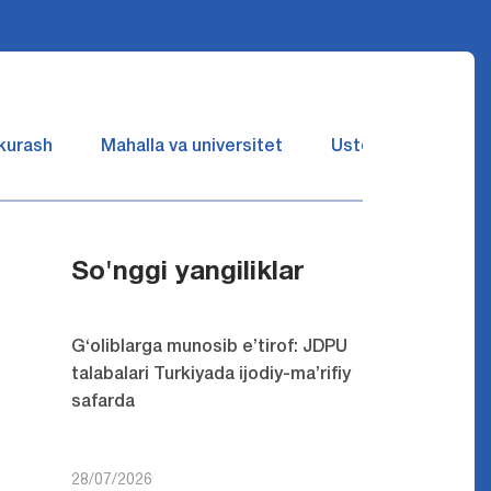
 kurash
Mahalla va universitet
Ustozlar suhbatin 
So'nggi yangiliklar
G‘oliblarga munosib e’tirof: JDPU
talabalari Turkiyada ijodiy-ma’rifiy
safarda
28/07/2026