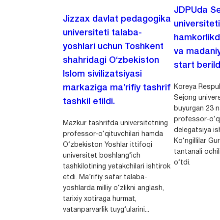
JDPUda Se
Jizzax davlat pedagogika
universiteti
universiteti talaba-
hamkorlikd
yoshlari uchun Toshkent
va madaniy
shahridagi O‘zbekiston
start berild
Islom sivilizatsiyasi
Koreya Respubl
markaziga ma’rifiy tashrif
Sejong univers
tashkil etildi.
buyurgan 23 n
professor-o‘q
Mazkur tashrifda universitetning
delegatsiya is
professor-o‘qituvchilari hamda
Ko‘ngillilar Gu
O‘zbekiston Yoshlar ittifoqi
tantanali ochi
universitet boshlang‘ich
o‘tdi.
tashkilotining yetakchilari ishtirok
etdi. Ma’rifiy safar talaba-
yoshlarda milliy o‘zlikni anglash,
tarixiy xotiraga hurmat,
vatanparvarlik tuyg‘ularini...