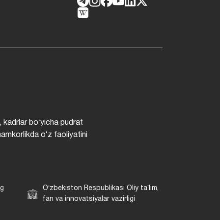
, kadrlar boʻyicha pudrat
hamkorlikda oʻz faoliyatini
ng
Oʻzbekiston Respublikasi Oliy taʼlim,
fan va innovatsiyalar vazirligi