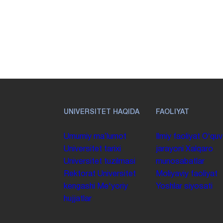
UNIVERSITET HAQIDA
FAOLIYAT
Umumiy maʼlumot
Ilmiy faoliyat
Oʻquv
Universitet tarixi
jarayoni
Xalqaro
Universitet tuzilmasi
munosabatlar
Rektorat
Universitet
Moliyaviy faoliyat
kengashi
Me'yoriy
Yoshlar siyosati
hujjatlar