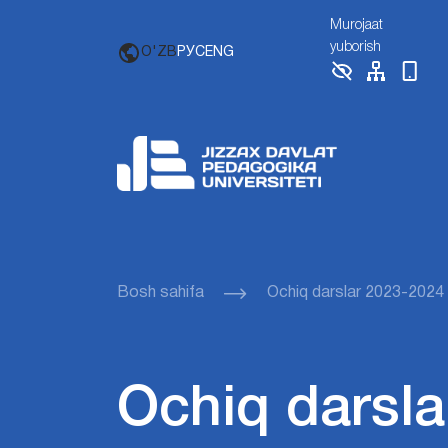
Murojaat
yuborish
O'ZB
РУС
ENG
Bosh sahifa
Ochiq darslar 2023-2024
Ochiq darsla