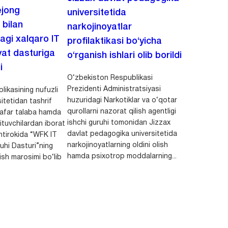
jong
universitetida
 bilan
narkojinoyatlar
agi xalqaro IT
profilaktikasi bo‘yicha
at dasturiga
o‘rganish ishlari olib borildi
i
O‘zbekiston Respublikasi
Prezidenti Administratsiyasi
ikasining nufuzli
huzuridagi Narkotiklar va o‘qotar
itetidan tashrif
qurollarni nazorat qilish agentligi
afar talaba hamda
ishchi guruhi tomonidan Jizzax
ituvchilardan iborat
davlat pedagogika universitetida
htirokida “WFK IT
narkojinoyatlarning oldini olish
ruhi Dasturi”ning
hamda psixotrop moddalarning...
lish marosimi bo‘lib