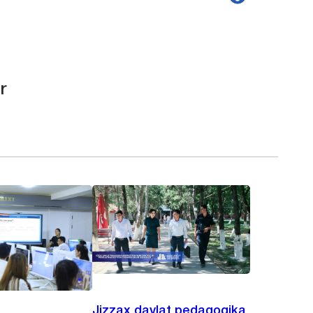
r
Jizzax davlat pedagogika