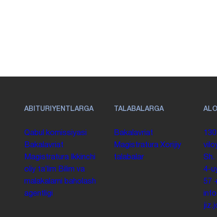
ABITURIYENTLARGA
TALABALARGA
AL
Qabul komissiyasi
Bakalavriat
130
Bakalavriat
Magistratura
Xorijiy
vilo
Magistratura
Ikkinchi
talabalar
Sh.
oliy taʼlim
Bilim va
4-u
malakalarni baholash
57
agentligi
inf
jiz