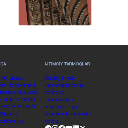
OQA
IJTIMOIY TARMOQLAR
100. Jizzax
Bizning ijtimoiy
yati, Jizzax shahri,
tarmoqlarda obuna
 Rashidov koʻchasi,
boʻling va
y.
+998 72 226 13
taraqqiyotimiz
+998 72 226 68 10
haqidagi soʻnggi
o@jdpu.uz
yangiliklardan xabardor
.jdpi@exat.uz
boʻling.