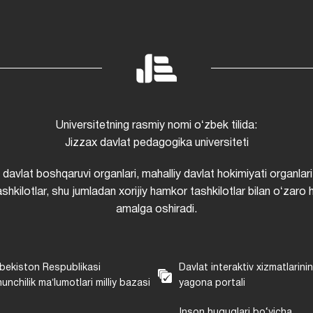
Universitetning rasmiy nomi oʻzbek tilida:
Jizzax davlat pedagogika universiteti
i davlat boshqaruvi organlari, mahalliy davlat hokimiyati organlari
shkilotlar, shu jumladan xorijiy hamkor tashkilotlar bilan oʻzaro 
amalga oshiradi.
bekiston Respublikasi
Davlat interaktiv xizmatlarini
unchilik maʼlumotlari milliy bazasi
yagona portali
Inson huquqlari bo‘yicha