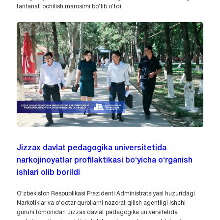
tantanali ochilish marosimi bo‘lib o‘tdi.
Jizzax davlat pedagogika universitetida
narkojinoyatlar profilaktikasi bo‘yicha o‘rganish
ishlari olib borildi
O‘zbekiston Respublikasi Prezidenti Administratsiyasi huzuridagi
Narkotiklar va o‘qotar qurollarni nazorat qilish agentligi ishchi
guruhi tomonidan Jizzax davlat pedagogika universitetida