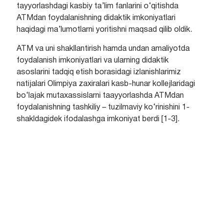
tayyorlashdagi kasbiy ta’lim fanlarini o‘qitishda
ATMdan foydalanishning didaktik imkoniyatlari
haqidagi ma’lumotlarni yoritishni maqsad qilib oldik.
ATM va uni shakllantirish hamda undan amaliyotda
foydalanish imkoniyatlari va ularning didaktik
asoslarini tadqiq etish borasidagi izlanishlarimiz
natijalari Olimpiya zaxiralari kasb-hunar kollejlaridagi
bo‘lajak mutaxassislarni taayyorlashda ATMdan
foydalanishning tashkiliy – tuzilmaviy ko‘rinishini 1-
shakldagidek ifodalashga imkoniyat berdi [1-3].