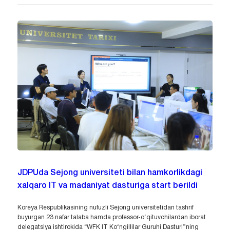
JDPUda Sejong universiteti bilan hamkorlikdagi
xalqaro IT va madaniyat dasturiga start berildi
Koreya Respublikasining nufuzli Sejong universitetidan tashrif
buyurgan 23 nafar talaba hamda professor-o‘qituvchilardan iborat
delegatsiya ishtirokida “WFK IT Ko‘ngillilar Guruhi Dasturi”ning