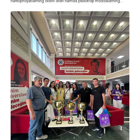
narkojinoyatlarning oldini olish hamda psixotrop moddalarning...