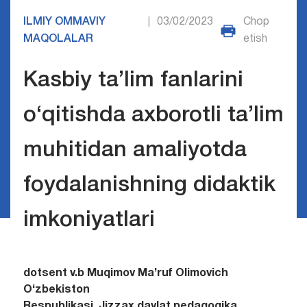
ILMIY OMMAVIY
03/02/2023
Chop
|
MAQOLALAR
etish
Kasbiy ta’lim fanlarini
o‘qitishda axborotli ta’lim
muhitidan amaliyotda
foydalanishning didaktik
imkoniyatlari
dotsent v.b Muqimov Ma’ruf Olimovich
O‘zbekisto
Respublikasi, Jizzax davlat pedagogika