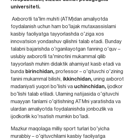
universiteti.
Axborotli ta’lim muhiti (ATM)dan amaliyotda
foydalanish uchun ham bo‘lajak mutaxassislarni
kasbiy faoliyatga tayyorlashda o‘ziga xos
innovatsion yondashuv qilishni talab etadi. Bunday
talabni bajarishda o‘rganilayotgan fanning o‘quv –
uslubiy axborotli ta’minotini mukammal qilib
tayyorlash muhim didaktik ahamiyat kasb etadi va
bunda
birinchidan,
professor – o‘qituvchi o‘zining
fanini mukammal bilishi,
ikkinchidan,
uning axborot
madaniyati yuqori bo‘lishi va
uchinchidan,
ijodkor
bo‘lishi talab etiladi. Ularning natijasida o‘qituvchi
muayyan fanlarni o‘qitishning ATMni yaratishda va
ulardan amaliyotda foydalanishda jonbozlik va
ijodkorlik ko‘rsatish mumkin bo‘ladi.
Mazkur maqolaga milliy sport turlari bo‘yicha
murabbiy – o‘qituvchilarni kasbiy faoliyatga