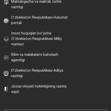
Maktabgacha va maktab taʼlimi
vazirligi
Oʻzbekiston Respublikasi Hukumat
portali
Inson huquqlari bo‘yicha
O‘zbekiston Respublikasi Milliy
markazi
Bilim va malakalarni baholash
agentligi
O‘zbekiston Respublikasi Adliya
vazirligi
Jizzax viloyati hokimligining rasmiy
sayti