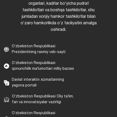
organlari, kadrlar boʻyicha pudrat
tashkilotlari va boshqa tashkilotlar, shu
jumladan xorijiy hamkor tashkilotlar bilan
oʻzaro hamkorlikda oʻz faoliyatini amalga
oshiradi.
Oʻzbekiston Respublikasi
Prezidentining rasmiy veb-sayti
Oʻzbekiston Respublikasi
qonunchilik maʼlumotlari milliy bazasi
Davlat interaktiv xizmatlarining
yagona portali
Oʻzbekiston Respublikasi Oliy taʼlim,
fan va innovatsiyalar vazirligi
Oʻzbekiston Respublikasi