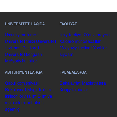
UNIVERSITET HAQIDA
FAOLIYAT
Umumiy maʼlumot
Ilmiy faoliyat
Oʻquv jarayoni
Universitet tarixi
Universitet
Xalqaro munosabatlar
tuzilmasi
Rektorat
Moliyaviy faoliyat
Yoshlar
Universitet kengashi
siyosati
Me'yoriy hujjatlar
ABITURIYENTLARGA
TALABALARGA
Qabul komissiyasi
Bakalavriat
Magistratura
Bakalavriat
Magistratura
Xorijiy talabalar
Ikkinchi oliy taʼlim
Bilim va
malakalarni baholash
agentligi