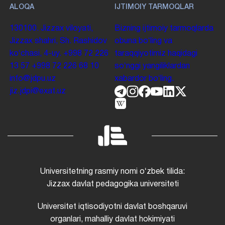
ALOQA
IJTIMOIY TARMOQLAR
130100. Jizzax viloyati,
Bizning ijtimoiy tarmoqlarda
Jizzax shahri, Sh. Rashidov
obuna boʻling va
koʻchasi, 4-uy.
+998 72 226
taraqqiyotimiz haqidagi
13 57
+998 72 226 68 10
soʻnggi yangiliklardan
info@jdpu.uz
xabardor boʻling.
jiz.jdpi@exat.uz
Universitetning rasmiy nomi oʻzbek tilida:
Jizzax davlat pedagogika universiteti
Universitet iqtisodiyotni davlat boshqaruvi
organlari, mahalliy davlat hokimiyati