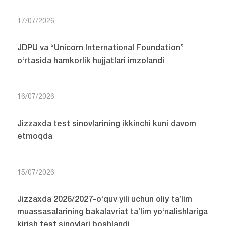
17/07/2026
JDPU va “Unicorn International Foundation”
o‘rtasida hamkorlik hujjatlari imzolandi
16/07/2026
Jizzaxda test sinovlarining ikkinchi kuni davom
etmoqda
15/07/2026
Jizzaxda 2026/2027-o‘quv yili uchun oliy ta’lim
muassasalarining bakalavriat ta’lim yo‘nalishlariga
kirish test sinovlari boshlandi