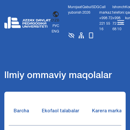
Murojaat
Qabul
SDG
Call
Ishonch
Ko
yuborish
2026
markaz:
telefoni:
qa
+998 72
+998
ku
O'ZB
221 55
72 226
РУС
16
68 10
ENG
Ilmiy ommaviy maqolalar
Barcha
Ekofaol talabalar
Karera markazi