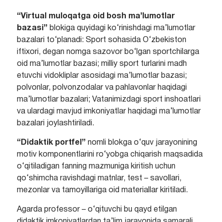
“Virtual muloqatga oid bosh ma’lumotlar
bazasi”
blokiga quyidagi ko‘rinishdagi ma’lumotlar
bazalari to‘planadi: Sport sohasida O‘zbekiston
iftixori, degan nomga sazovor bo‘lgan sportchilarga
oid ma’lumotlar bazasi; milliy sport turlarini madh
etuvchi vidokliplar asosidagi ma’lumotlar bazasi;
polvonlar, polvonzodalar va pahlavonlar haqidagi
ma’lumotlar bazalari; Vatanimizdagi sport inshoatlari
va ulardagi mavjud imkoniyatlar haqidagi ma’lumotlar
bazalari joylashtiriladi.
“Didaktik portfel”
nomli blokga o‘quv jarayonining
motiv komponentlarini ro‘yobga chiqarish maqsadida
o‘qitiladigan fanning mazmuniga kiritish uchun
qo‘shimcha ravishdagi matnlar, test – savollari,
mezonlar va tamoyillariga oid materiallar kiritiladi.
Agarda professor – o‘qituvchi bu qayd etilgan
didaktik imkoniyatlardan ta’lim jarayonida samarali