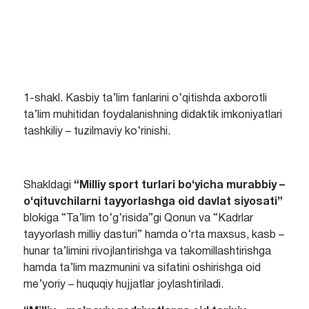
1-shakl. Kasbiy ta’lim fanlarini o‘qitishda axborotli
ta’lim muhitidan foydalanishning didaktik imkoniyatlari
tashkiliy – tuzilmaviy ko‘rinishi.
Shakldagi
“Milliy sport turlari bo‘yicha murabbiy –
o‘qituvchilarni tayyorlashga oid davlat siyosati”
blokiga “Ta’lim to‘g‘risida”gi Qonun va “Kadrlar
tayyorlash milliy dasturi” hamda o‘rta maxsus, kasb –
hunar ta’limini rivojlantirishga va takomillashtirishga
hamda ta’lim mazmunini va sifatini oshirishga oid
me’yoriy – huquqiy hujjatlar joylashtiriladi.