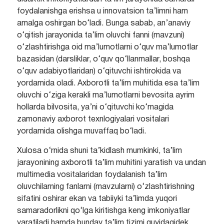
foydalanishga erishsa u innovatsion ta’limni ham
amalga oshirgan bo‘ladi. Bunga sabab, an’anaviy
o‘qitish jarayonida ta’lim oluvchi fanni (mavzuni)
o‘zlashtirishga oid ma’lumotlarni o‘quv ma’lumotlar
bazasidan (darsliklar, o‘quv qo‘llanmallar, boshqa
o‘quv adabiyotlaridan) o‘qituvchi ishtirokida va
yordamida oladi. Axborotli ta’lim muhitida esa ta’lim
oluvchi o‘ziga kerakli ma’lumotlarni bevosita ayrim
hollarda bilvosita, ya’ni o‘qituvchi ko‘magida
zamonaviy axborot texnlogiyalari vositalari
yordamida olishga muvaffaq bo‘ladi.
Xulosa o‘rnida shuni ta’kidlash mumkinki, ta’lim
jarayonining axborotli ta’lim muhitini yaratish va undan
multimedia vositalaridan foydalanish ta’lim
oluvchilarning fanlarni (mavzularni) o‘zlashtirishning
sifatini oshirar ekan va tabiiyki ta’limda yuqori
samaradorlikni qo‘lga kiritishga keng imkoniyatlar
yaratiladi hamda bunday ta’lim tizimi quyidagidek