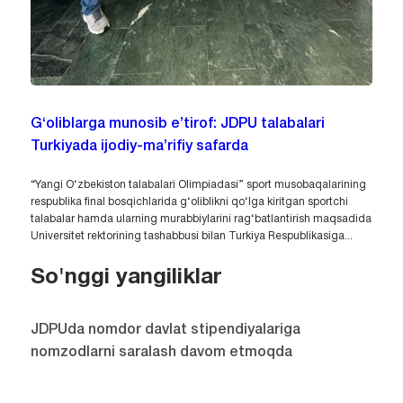
G‘oliblarga munosib e’tirof: JDPU talabalari
Turkiyada ijodiy-ma’rifiy safarda
“Yangi O‘zbekiston talabalari Olimpiadasi” sport musobaqalarining
respublika final bosqichlarida g‘oliblikni qo‘lga kiritgan sportchi
talabalar hamda ularning murabbiylarini rag‘batlantirish maqsadida
Universitet rektorining tashabbusi bilan Turkiya Respublikasiga...
So'nggi yangiliklar
JDPUda nomdor davlat stipendiyalariga
nomzodlarni saralash davom etmoqda