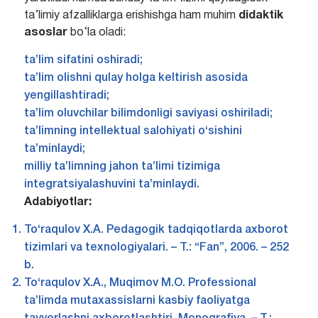
ta’limiy afzalliklarga erishishga ham muhim
didaktik
asoslar
bo‘la oladi:
ta’lim sifatini oshiradi;
ta’lim olishni qulay holga keltirish asosida
yengillashtiradi;
ta’lim oluvchilar bilimdonligi saviyasi oshiriladi;
ta’limning intellektual salohiyati o‘sishini
ta’minlaydi;
milliy ta’limning jahon ta’limi tizimiga
integratsiyalashuvini ta’minlaydi.
Adabiyotlar:
To‘raqulov X.A. Pedagogik tadqiqotlarda axborot
tizimlari va texnologiyalari. – T.: “Fan”, 2006. – 252
b.
To‘raqulov X.A., Muqimov M.O. Professional
ta’limda mutaxassislarni kasbiy faoliyatga