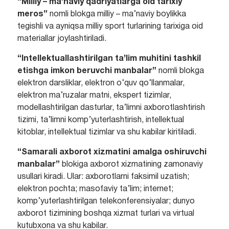
“Milliy – ma’naviy qadriyatlarga oid tarixiy
meros”
nomli blokga milliy – ma’naviy boylikka
tegishli va ayniqsa milliy sport turlarining tarixiga oid
materiallar joylashtiriladi.
“Intellektuallashtirilgan ta’lim muhitini tashkil
etishga imkon beruvchi manbalar”
nomli blokga
elektron darsliklar, elektron o‘quv qo‘llanmalar,
elektron ma’ruzalar matni, ekspert tizimlar,
modellashtirilgan dasturlar, ta’limni axborotlashtirish
tizimi, ta’limni komp’yuterlashtirish, intellektual
kitoblar, intellektual tizimlar va shu kabilar kiritiladi.
“Samarali axborot xizmatini amalga oshiruvchi
manbalar”
blokiga axborot xizmatining zamonaviy
usullari kiradi. Ular: axborotlarni faksimil uzatish;
elektron pochta; masofaviy ta’lim; internet;
komp’yuterlashtirilgan telekonferensiyalar; dunyo
axborot tizimining boshqa xizmat turlari va virtual
kutubxona va shu kabilar.