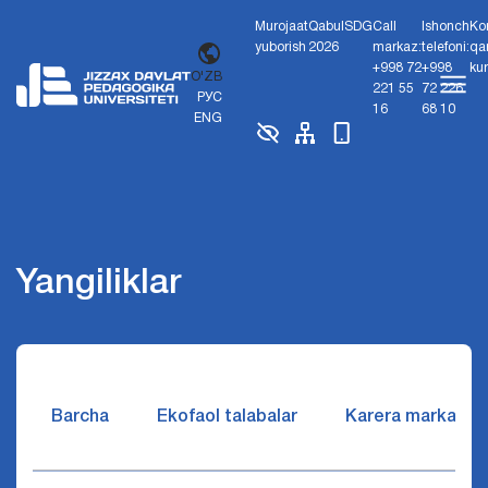
Murojaat
Qabul
SDG
Call
Ishonch
Ko
yuborish
2026
markaz:
telefoni:
qa
+998 72
+998
ku
O'ZB
221 55
72 226
РУС
16
68 10
ENG
Yangiliklar
Barcha
Ekofaol talabalar
Karera markazi