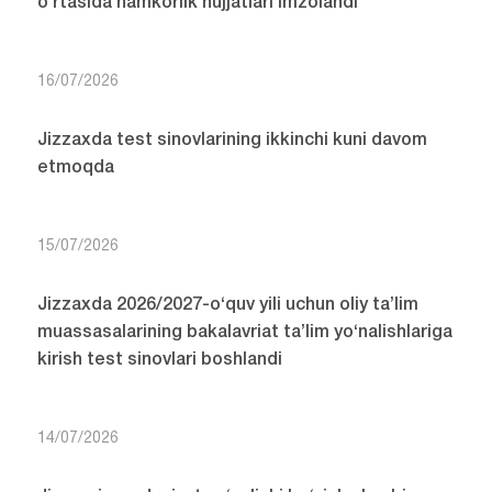
o‘rtasida hamkorlik hujjatlari imzolandi
16/07/2026
Jizzaxda test sinovlarining ikkinchi kuni davom
etmoqda
15/07/2026
Jizzaxda 2026/2027-o‘quv yili uchun oliy ta’lim
muassasalarining bakalavriat ta’lim yo‘nalishlariga
kirish test sinovlari boshlandi
14/07/2026