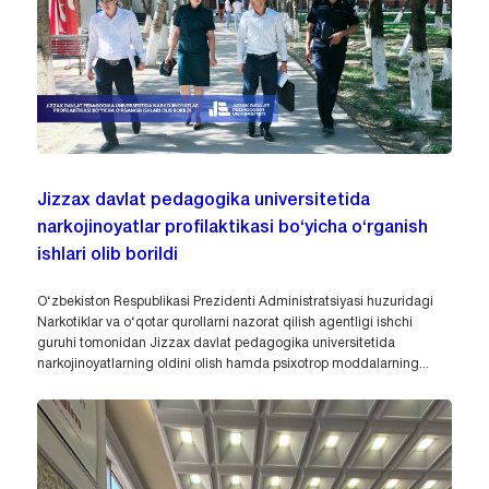
Jizzax davlat pedagogika universitetida
narkojinoyatlar profilaktikasi bo‘yicha o‘rganish
ishlari olib borildi
O‘zbekiston Respublikasi Prezidenti Administratsiyasi huzuridagi
Narkotiklar va o‘qotar qurollarni nazorat qilish agentligi ishchi
guruhi tomonidan Jizzax davlat pedagogika universitetida
narkojinoyatlarning oldini olish hamda psixotrop moddalarning...