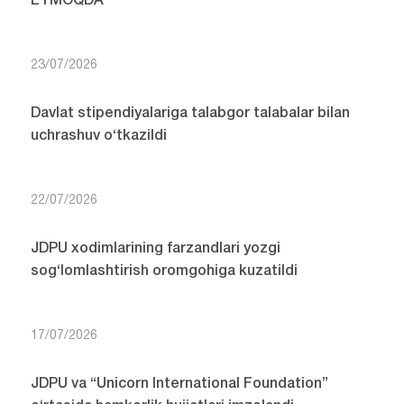
ETMOQDA
23/07/2026
Davlat stipendiyalariga talabgor talabalar bilan
uchrashuv o‘tkazildi
22/07/2026
JDPU xodimlarining farzandlari yozgi
sog‘lomlashtirish oromgohiga kuzatildi
17/07/2026
JDPU va “Unicorn International Foundation”