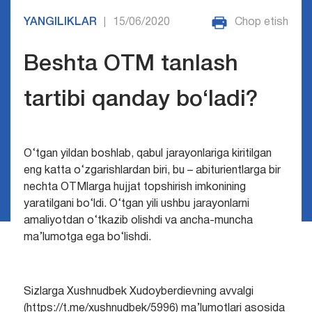
YANGILIKLAR
15/06/2020
Chop etish
|
Beshta OTM tanlash
tartibi qanday bo‘ladi?
O‘tgan yildan boshlab, qabul jarayonlariga kiritilgan
eng katta o‘zgarishlardan biri, bu – abiturientlarga bir
nechta OTMlarga hujjat topshirish imkonining
yaratilgani bo‘ldi. O‘tgan yili ushbu jarayonlarni
amaliyotdan o‘tkazib olishdi va ancha-muncha
ma’lumotga ega bo‘lishdi.
Sizlarga Xushnudbek Xudoyberdievning avvalgi
(https://t.me/xushnudbek/5996) ma’lumotlari asosida