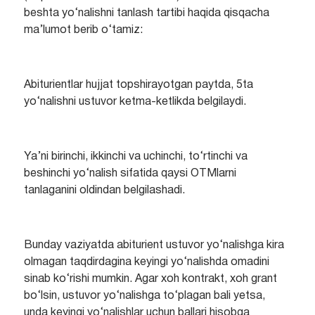
beshta yo‘nalishni tanlash tartibi haqida qisqacha
ma’lumot berib o‘tamiz:
Abiturientlar hujjat topshirayotgan paytda, 5ta
yo‘nalishni ustuvor ketma-ketlikda belgilaydi.
Ya’ni birinchi, ikkinchi va uchinchi, to‘rtinchi va
beshinchi yo‘nalish sifatida qaysi OTMlarni
tanlaganini oldindan belgilashadi.
Bunday vaziyatda abiturient ustuvor yo‘nalishga kira
olmagan taqdirdagina keyingi yo‘nalishda omadini
sinab ko‘rishi mumkin. Agar xoh kontrakt, xoh grant
bo‘lsin, ustuvor yo‘nalishga to‘plagan bali yetsa,
unda keyingi yo‘nalishlar uchun ballari hisobga