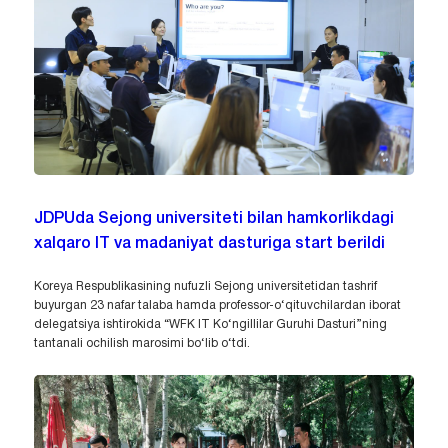
JDPUda Sejong universiteti bilan hamkorlikdagi
xalqaro IT va madaniyat dasturiga start berildi
Koreya Respublikasining nufuzli Sejong universitetidan tashrif
buyurgan 23 nafar talaba hamda professor-o‘qituvchilardan iborat
delegatsiya ishtirokida “WFK IT Ko‘ngillilar Guruhi Dasturi”ning
tantanali ochilish marosimi bo‘lib o‘tdi.