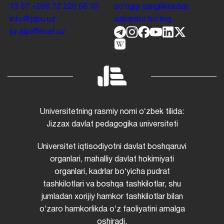
13 57
+998 72 226 68 10
soʻnggi yangiliklardan
info@jdpu.uz
xabardor boʻling.
jiz.jdpi@exat.uz
Universitetning rasmiy nomi oʻzbek tilida:
Jizzax davlat pedagogika universiteti
Universitet iqtisodiyotni davlat boshqaruvi
organlari, mahalliy davlat hokimiyati
organlari, kadrlar boʻyicha pudrat
tashkilotlari va boshqa tashkilotlar, shu
jumladan xorijiy hamkor tashkilotlar bilan
oʻzaro hamkorlikda oʻz faoliyatini amalga
oshiradi.