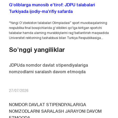
G‘oliblarga munosib e’tirof: JDPU talabalari
Turkiyada ijodiy-ma’rifiy safarda
“Yangi O‘zbekiston talabalari Olimpiadasi” sport musobaqalarining
respublika final bosqichlarida g‘oliblikni qo‘lga kiritgan sportchi
talabalar hamda ularning murabbiylarini rag‘batlantirish maqsadida
Universitet rektorining tashabbusi bilan Turkiya Respublikasiga...
So'nggi yangiliklar
JDPUda nomdor davlat stipendiyalariga
nomzodlarni saralash davom etmoqda
27/07/2026
NOMDOR DAVLAT STIPENDIYALARIGA
NOMZODLARNI SARALASH JARAYONI DAVOM