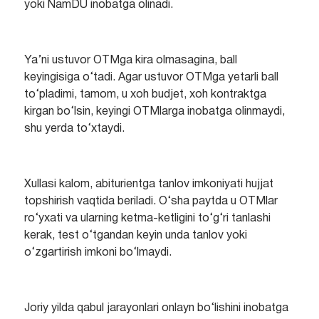
yoki NamDU inobatga olinadi.
Ya’ni ustuvor OTMga kira olmasagina, ball
keyingisiga o‘tadi. Agar ustuvor OTMga yetarli ball
to‘pladimi, tamom, u xoh budjet, xoh kontraktga
kirgan bo‘lsin, keyingi OTMlarga inobatga olinmaydi,
shu yerda to‘xtaydi.
Xullasi kalom, abiturientga tanlov imkoniyati hujjat
topshirish vaqtida beriladi. O‘sha paytda u OTMlar
ro‘yxati va ularning ketma-ketligini to‘g‘ri tanlashi
kerak, test o‘tgandan keyin unda tanlov yoki
o‘zgartirish imkoni bo‘lmaydi.
Joriy yilda qabul jarayonlari onlayn bo‘lishini inobatga