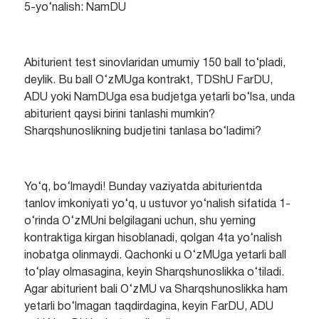
5-yo‘nalish: NamDU
Abiturient test sinovlaridan umumiy 150 ball to‘pladi,
deylik. Bu ball O‘zMUga kontrakt, TDShU FarDU,
ADU yoki NamDUga esa budjetga yetarli bo‘lsa, unda
abiturient qaysi birini tanlashi mumkin?
Sharqshunoslikning budjetini tanlasa bo‘ladimi?
Yo‘q, bo‘lmaydi! Bunday vaziyatda abiturientda
tanlov imkoniyati yo‘q, u ustuvor yo‘nalish sifatida 1-
o‘rinda O‘zMUni belgilagani uchun, shu yerning
kontraktiga kirgan hisoblanadi, qolgan 4ta yo‘nalish
inobatga olinmaydi. Qachonki u O‘zMUga yetarli ball
to‘play olmasagina, keyin Sharqshunoslikka o‘tiladi.
Agar abiturient bali O‘zMU va Sharqshunoslikka ham
yetarli bo‘lmagan taqdirdagina, keyin FarDU, ADU