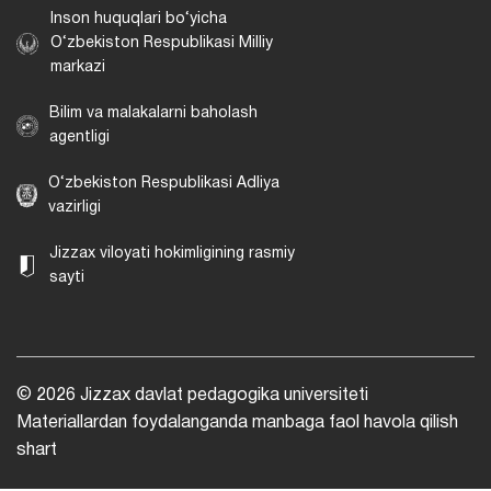
Inson huquqlari bo‘yicha
O‘zbekiston Respublikasi Milliy
markazi
Bilim va malakalarni baholash
agentligi
O‘zbekiston Respublikasi Adliya
vazirligi
Jizzax viloyati hokimligining rasmiy
sayti
© 2026 Jizzax davlat pedagogika universiteti
Materiallardan foydalanganda manbaga faol havola qilish
shart