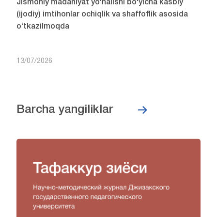
Jismoniy madaniyat yo‘nalishi bo‘yicha kasbiy
(ijodiy) imtihonlar ochiqlik va shaffoflik asosida
o‘tkazilmoqda
13/07/2026
Barcha yangiliklar