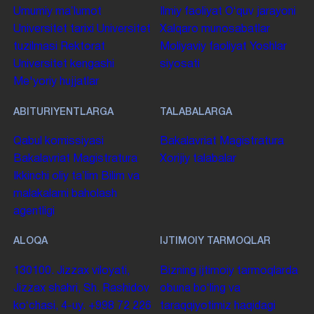
Umumiy maʼlumot
Ilmiy faoliyat
Oʻquv jarayoni
Universitet tarixi
Universitet
Xalqaro munosabatlar
tuzilmasi
Rektorat
Moliyaviy faoliyat
Yoshlar
Universitet kengashi
siyosati
Me'yoriy hujjatlar
ABITURIYENTLARGA
TALABALARGA
Qabul komissiyasi
Bakalavriat
Magistratura
Bakalavriat
Magistratura
Xorijiy talabalar
Ikkinchi oliy taʼlim
Bilim va
malakalarni baholash
agentligi
ALOQA
IJTIMOIY TARMOQLAR
130100. Jizzax viloyati,
Bizning ijtimoiy tarmoqlarda
Jizzax shahri, Sh. Rashidov
obuna boʻling va
koʻchasi, 4-uy.
+998 72 226
taraqqiyotimiz haqidagi