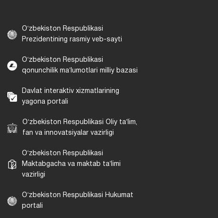
Oʻzbekiston Respublikasi
Prezidentining rasmiy veb-sayti
Oʻzbekiston Respublikasi
qonunchilik maʼlumotlari milliy bazasi
Davlat interaktiv xizmatlarining
yagona portali
Oʻzbekiston Respublikasi Oliy taʼlim,
fan va innovatsiyalar vazirligi
Oʻzbekiston Respublikasi
Maktabgacha va maktab taʼlimi
vazirligi
Oʻzbekiston Respublikasi Hukumat
portali