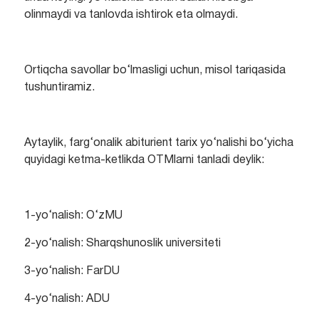
olinmaydi va tanlovda ishtirok eta olmaydi.
Ortiqcha savollar bo‘lmasligi uchun, misol tariqasida
tushuntiramiz.
Aytaylik, farg‘onalik abiturient tarix yo‘nalishi bo‘yicha
quyidagi ketma-ketlikda OTMlarni tanladi deylik:
1-yo‘nalish: O‘zMU
2-yo‘nalish: Sharqshunoslik universiteti
3-yo‘nalish: FarDU
4-yo‘nalish: ADU