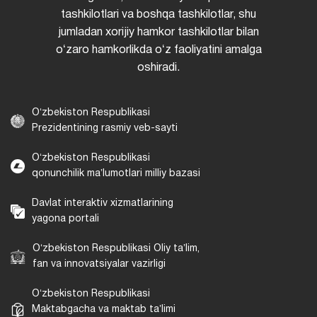
tashkilotlari va boshqa tashkilotlar, shu
jumladan xorijiy hamkor tashkilotlar bilan
oʻzaro hamkorlikda oʻz faoliyatini amalga
oshiradi.
Oʻzbekiston Respublikasi
Prezidentining rasmiy veb-sayti
Oʻzbekiston Respublikasi
qonunchilik maʼlumotlari milliy bazasi
Davlat interaktiv xizmatlarining
yagona portali
Oʻzbekiston Respublikasi Oliy taʼlim,
fan va innovatsiyalar vazirligi
Oʻzbekiston Respublikasi
Maktabgacha va maktab taʼlimi