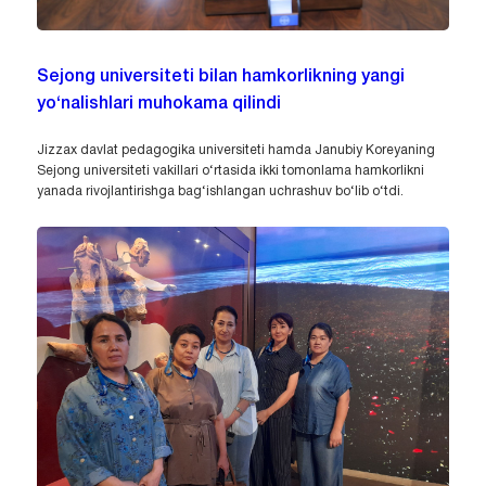
Sejong universiteti bilan hamkorlikning yangi
yo‘nalishlari muhokama qilindi
Jizzax davlat pedagogika universiteti hamda Janubiy Koreyaning
Sejong universiteti vakillari o‘rtasida ikki tomonlama hamkorlikni
yanada rivojlantirishga bag‘ishlangan uchrashuv bo‘lib o‘tdi.