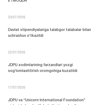
ETMOQDA
23/07/2026
Davlat stipendiyalariga talabgor talabalar bilan
uchrashuv o‘tkazildi
22/07/2026
JDPU xodimlarining farzandlari yozgi
sog‘lomlashtirish oromgohiga kuzatildi
17/07/2026
JDPU va “Unicorn International Foundation”