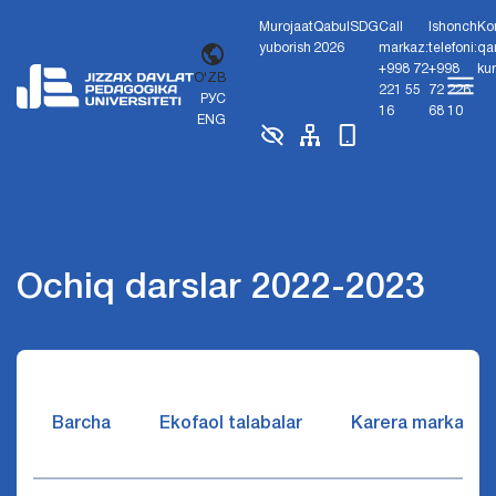
Murojaat
Qabul
SDG
Call
Ishonch
Ko
yuborish
2026
markaz:
telefoni:
qa
+998 72
+998
ku
O'ZB
221 55
72 226
РУС
16
68 10
ENG
Ochiq darslar 2022-2023
Barcha
Ekofaol talabalar
Karera markazi