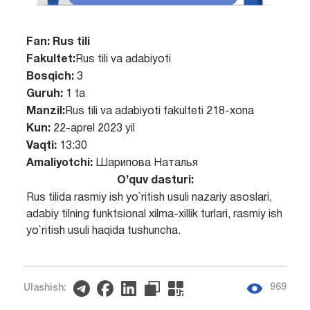
Fan:
Rus tili
Fakultet:
Rus tili va adabiyoti
Bosqich:
3
Guruh:
1 ta
Manzil:
Rus tili va adabiyoti fakulteti 218-xona
Kun:
22-aprel 2023 yil
Vaqti:
13:30
Amaliyotchi:
Шарипова Наталья
O’quv dasturi:
Rus tilida rasmiy ish yo`ritish usuli nazariy asoslari,
adabiy tilning funktsional xilma-xillik turlari, rasmiy ish
yo`ritish usuli haqida tushuncha.
969
Ulashish: