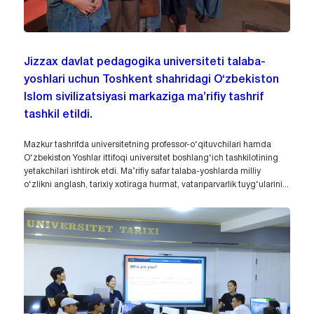
Jizzax davlat pedagogika universiteti talaba-
yoshlari uchun Toshkent shahridagi O‘zbekiston
Islom sivilizatsiyasi markaziga ma’rifiy tashrif
tashkil etildi.
Mazkur tashrifda universitetning professor-o‘qituvchilari hamda
O‘zbekiston Yoshlar ittifoqi universitet boshlang‘ich tashkilotining
yetakchilari ishtirok etdi. Ma’rifiy safar talaba-yoshlarda milliy
o‘zlikni anglash, tarixiy xotiraga hurmat, vatanparvarlik tuyg‘ularini...