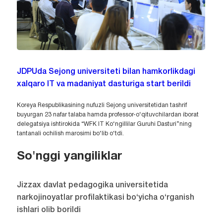
JDPUda Sejong universiteti bilan hamkorlikdagi
xalqaro IT va madaniyat dasturiga start berildi
Koreya Respublikasining nufuzli Sejong universitetidan tashrif
buyurgan 23 nafar talaba hamda professor-o‘qituvchilardan iborat
delegatsiya ishtirokida “WFK IT Ko‘ngillilar Guruhi Dasturi”ning
tantanali ochilish marosimi bo‘lib o‘tdi.
So'nggi yangiliklar
Jizzax davlat pedagogika universitetida
narkojinoyatlar profilaktikasi bo‘yicha o‘rganish
ishlari olib borildi