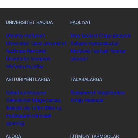
UNIVERSITET HAQIDA
FAOLIYAT
Umumiy maʼlumot
Ilmiy faoliyat
Oʻquv jarayoni
Universitet tarixi
Universitet
Xalqaro munosabatlar
tuzilmasi
Rektorat
Moliyaviy faoliyat
Yoshlar
Universitet kengashi
siyosati
Me'yoriy hujjatlar
ABITURIYENTLARGA
TALABALARGA
Qabul komissiyasi
Bakalavriat
Magistratura
Bakalavriat
Magistratura
Xorijiy talabalar
Ikkinchi oliy taʼlim
Bilim va
malakalarni baholash
agentligi
ALOQA
IJTIMOIY TARMOQLAR