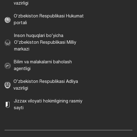
vazirligi
Oʻzbekiston Respublikasi Hukumat
portali
Inson huquqlari bo‘yicha
O‘zbekiston Respublikasi Milliy
markazi
Bilim va malakalarni baholash
agentligi
O‘zbekiston Respublikasi Adliya
vazirligi
Jizzax viloyati hokimligining rasmiy
sayti