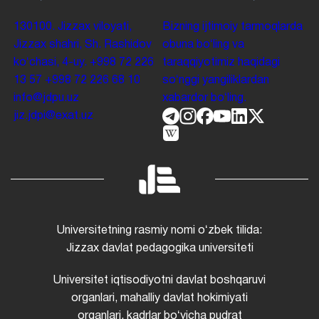
130100. Jizzax viloyati,
Bizning ijtimoiy tarmoqlarda
Jizzax shahri, Sh. Rashidov
obuna boʻling va
koʻchasi, 4-uy.
+998 72 226
taraqqiyotimiz haqidagi
13 57
+998 72 226 68 10
soʻnggi yangiliklardan
info@jdpu.uz
xabardor boʻling.
jiz.jdpi@exat.uz
Universitetning rasmiy nomi oʻzbek tilida:
Jizzax davlat pedagogika universiteti
Universitet iqtisodiyotni davlat boshqaruvi
organlari, mahalliy davlat hokimiyati
organlari, kadrlar boʻyicha pudrat