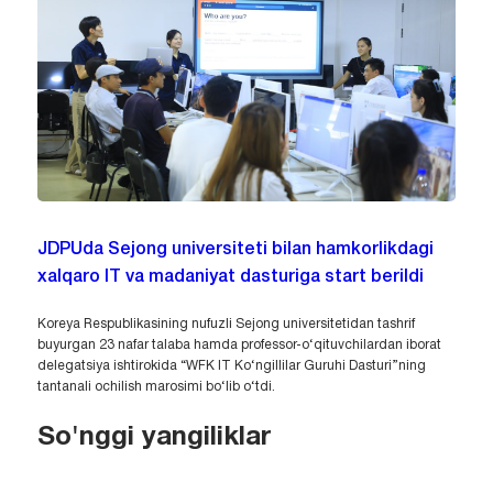
JDPUda Sejong universiteti bilan hamkorlikdagi
xalqaro IT va madaniyat dasturiga start berildi
Koreya Respublikasining nufuzli Sejong universitetidan tashrif
buyurgan 23 nafar talaba hamda professor-o‘qituvchilardan iborat
delegatsiya ishtirokida “WFK IT Ko‘ngillilar Guruhi Dasturi”ning
tantanali ochilish marosimi bo‘lib o‘tdi.
So'nggi yangiliklar