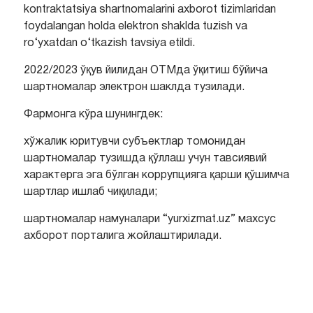
kontraktatsiya shartnomalarini axborot tizimlaridan
foydalangan holda elektron shaklda tuzish va
ro‘yxatdan o‘tkazish tavsiya etildi.
2022/2023 ўқув йилидан ОТМда ўқитиш бўйича
шартномалар электрон шаклда тузилади.
Фармонга кўра шунингдек:
хўжалик юритувчи субъектлар томонидан
шартномалар тузишда қўллаш учун тавсиявий
характерга эга бўлган коррупцияга қарши қўшимча
шартлар ишлаб чиқилади;
шартномалар намуналари “yurxizmat.uz” махсус
ахборот порталига жойлаштирилади.