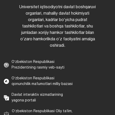
Universitet iqtisodiyotni davlat boshqaruvi
organlari, mahalliy davlat hokimiyati
organlari, kadrlar boʻyicha pudrat
tashkilotlari va boshqa tashkilotlar, shu
jumladan xorijiy hamkor tashkilotlar bilan
oʻzaro hamkorlikda oʻz faoliyatini amalga
oshiradi.
Oʻzbekiston Respublikasi
Prezidentining rasmiy veb-sayti
Oʻzbekiston Respublikasi
qonunchilik maʼlumotlari milliy bazasi
Davlat interaktiv xizmatlarining
yagona portali
Oʻzbekiston Respublikasi Oliy taʼlim,