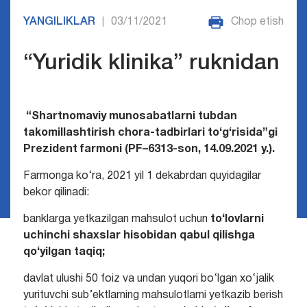
YANGILIKLAR
03/11/2021
Chop etish
|
“Yuridik klinika” ruknidan
“Shartnomaviy munosabatlarni tubdan
takomillashtirish chora-tadbirlari to‘g‘risida”gi
Prezident farmoni (PF–6313-son, 14.09.2021 y.).
Farmonga ko‘ra, 2021 yil 1 dekabrdan quyidagilar
bekor qilinadi:
banklarga yetkazilgan mahsulot uchun
to‘lovlarni
uchinchi shaxslar hisobidan qabul qilishga
qo‘yilgan taqiq;
davlat ulushi 50 foiz va undan yuqori bo‘lgan xo‘jalik
yurituvchi sub’ektlarning mahsulotlarni yetkazib berish