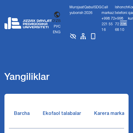
Murojaat
Qabul
SDG
Call
Ishonch
Ko
yuborish
2026
markaz:
telefoni:
qa
+998 72
+998
ku
O'ZB
221 55
72 226
РУС
16
68 10
ENG
Yangiliklar
Barcha
Ekofaol talabalar
Karera markazi