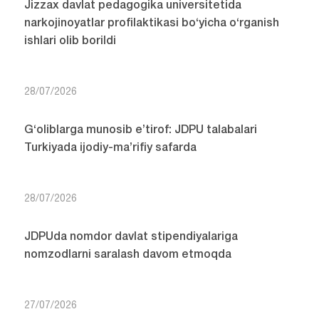
Jizzax davlat pedagogika universitetida
narkojinoyatlar profilaktikasi bo‘yicha o‘rganish
ishlari olib borildi
28/07/2026
G‘oliblarga munosib e’tirof: JDPU talabalari
Turkiyada ijodiy-ma’rifiy safarda
28/07/2026
JDPUda nomdor davlat stipendiyalariga
nomzodlarni saralash davom etmoqda
27/07/2026