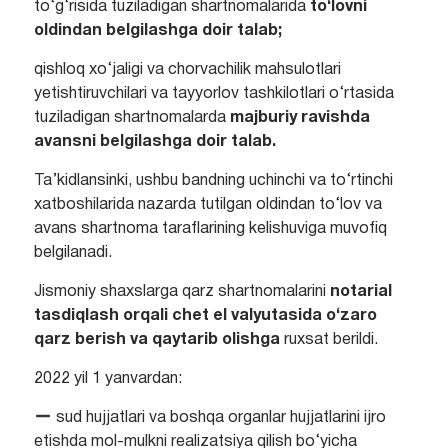
to‘g‘risida tuziladigan shartnomalarida
to‘lovni
oldindan belgilashga doir talab;
qishloq xo‘jaligi va chorvachilik mahsulotlari
yetishtiruvchilari va tayyorlov tashkilotlari o‘rtasida
tuziladigan shartnomalarda
majburiy ravishda
avansni belgilashga doir talab.
Ta’kidlansinki, ushbu bandning uchinchi va to‘rtinchi
xatboshilarida nazarda tutilgan oldindan to‘lov va
avans shartnoma taraflarining kelishuviga muvofiq
belgilanadi.
Jismoniy shaxslarga qarz shartnomalarini
notarial
tasdiqlash orqali chet el valyutasida o‘zaro
qarz berish va qaytarib olishga
ruxsat berildi.
2022 yil 1 yanvardan:
sud hujjatlari va boshqa organlar hujjatlarini ijro
etishda mol-mulkni realizatsiya qilish bo‘yicha