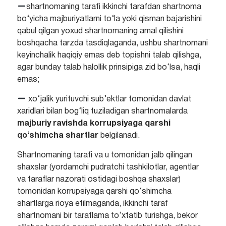
shartnomaning tarafi ikkinchi tarafdan shartnoma
bo‘yicha majburiyatlarni to‘la yoki qisman bajarishini
qabul qilgan yoxud shartnomaning amal qilishini
boshqacha tarzda tasdiqlaganda, ushbu shartnomani
keyinchalik haqiqiy emas deb topishni talab qilishga,
agar bunday talab halollik prinsipiga zid bo‘lsa, haqli
emas;
xo‘jalik yurituvchi sub’ektlar tomonidan davlat
xaridlari bilan bog‘liq tuziladigan shartnomalarda
majburiy ravishda korrupsiyaga qarshi
qo‘shimcha shartlar
belgilanadi.
Shartnomaning tarafi va u tomonidan jalb qilingan
shaxslar (yordamchi pudratchi tashkilotlar, agentlar
va taraflar nazorati ostidagi boshqa shaxslar)
tomonidan korrupsiyaga qarshi qo‘shimcha
shartlarga rioya etilmaganda, ikkinchi taraf
shartnomani bir taraflama to‘xtatib turishga, bekor