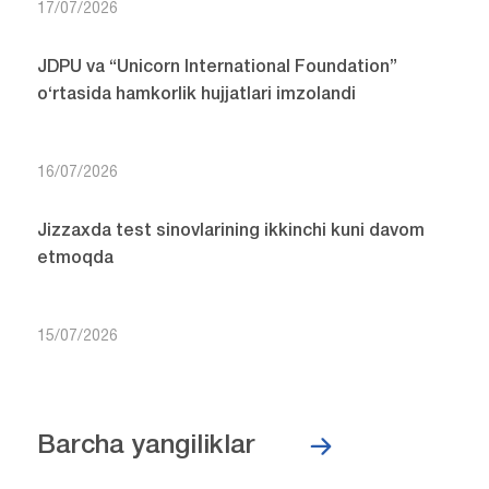
17/07/2026
JDPU va “Unicorn International Foundation”
o‘rtasida hamkorlik hujjatlari imzolandi
16/07/2026
Jizzaxda test sinovlarining ikkinchi kuni davom
etmoqda
15/07/2026
Barcha yangiliklar