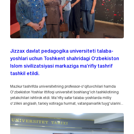
Jizzax davlat pedagogika universiteti talaba-
yoshlari uchun Toshkent shahridagi O‘zbekiston
Islom sivilizatsiyasi markaziga ma’rifiy tashrif
tashkil etildi.
Mazkur tashrifda universitetning professor-o‘qituvchilari hamda
O‘zbekiston Yoshlar ittifoqi universitet boshlang‘ich tashkilotining
yetakchilari ishtirok etdi. Ma’rifiy safar talaba-yoshlarda milliy
o‘zlikni anglash, tarixiy xotiraga hurmat, vatanparvarlik tuyg‘ularini...