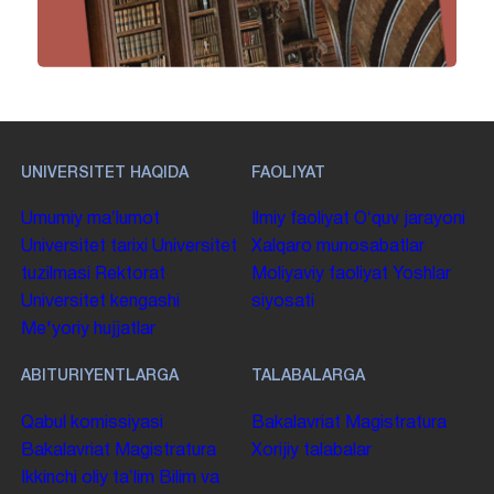
UNIVERSITET HAQIDA
FAOLIYAT
Umumiy maʼlumot
Ilmiy faoliyat
Oʻquv jarayoni
Universitet tarixi
Universitet
Xalqaro munosabatlar
tuzilmasi
Rektorat
Moliyaviy faoliyat
Yoshlar
Universitet kengashi
siyosati
Me'yoriy hujjatlar
ABITURIYENTLARGA
TALABALARGA
Qabul komissiyasi
Bakalavriat
Magistratura
Bakalavriat
Magistratura
Xorijiy talabalar
Ikkinchi oliy taʼlim
Bilim va