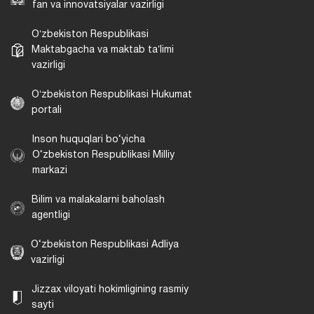
fan va innovatsiyalar vazirligi
Oʻzbekiston Respublikasi
Maktabgacha va maktab taʼlimi
vazirligi
Oʻzbekiston Respublikasi Hukumat
portali
Inson huquqlari bo‘yicha
O‘zbekiston Respublikasi Milliy
markazi
Bilim va malakalarni baholash
agentligi
O‘zbekiston Respublikasi Adliya
vazirligi
Jizzax viloyati hokimligining rasmiy
sayti