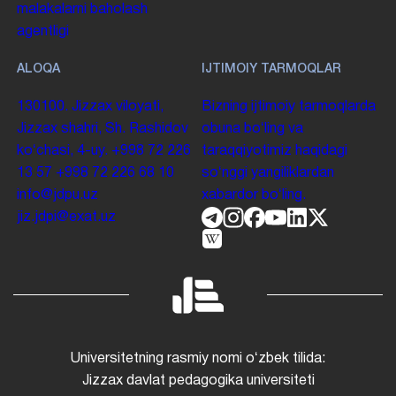
malakalarni baholash
agentligi
ALOQA
IJTIMOIY TARMOQLAR
130100. Jizzax viloyati,
Bizning ijtimoiy tarmoqlarda
Jizzax shahri, Sh. Rashidov
obuna boʻling va
koʻchasi, 4-uy.
+998 72 226
taraqqiyotimiz haqidagi
13 57
+998 72 226 68 10
soʻnggi yangiliklardan
info@jdpu.uz
xabardor boʻling.
jiz.jdpi@exat.uz
Universitetning rasmiy nomi oʻzbek tilida:
Jizzax davlat pedagogika universiteti