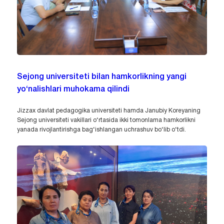
Sejong universiteti bilan hamkorlikning yangi
yo‘nalishlari muhokama qilindi
Jizzax davlat pedagogika universiteti hamda Janubiy Koreyaning
Sejong universiteti vakillari o‘rtasida ikki tomonlama hamkorlikni
yanada rivojlantirishga bag‘ishlangan uchrashuv bo‘lib o‘tdi.