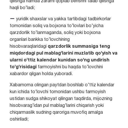
qilishga hamda zararni qoplab berishni talab qilishga
haqli bo‘ladi;
yuridik shaxslar va yakka tartibdagi tadbirkorlar
tomonidan soliq va bojxona to‘lovlari bo‘yicha
qarzdorlik to‘lanmaganda, soliq yoki bojxona
organlari bankka to‘lovchining
hisobvaraqlaridagi
qarzdorlik summasiga teng
miqdordagi
pul mablag‘larini muzlatib qo‘yish va
ularni o‘ttiz kalendar kunidan so‘ng undirish
to‘g‘risidagi
farmoyishni bu haqda to‘lovchini
xabardor qilgan holda yuboradi.
Xabarnoma olingan paytdan boshlab o‘ttiz kalendar
kun ichida to‘lovchi tomonidan ushbu farmoyish
ustidan sudga shikoyat qilingan taqdirda, mijozning
hisobvarag‘idan pul mablag‘larini chiqarish yoki
chiqarmaslik sudning qaroriga muvofiq amalga
oshiriladi;