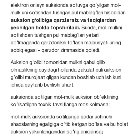
elektron onlayn auksionda sotuvga qo‘yilgan mol-
mulk uni sotishdan tushgan pul mablag‘lari hisobidan
auksion g‘olibiga qarzlarsiz va taqiqlardan
yechilgan holda topshiriladi.
Bunda, mol-mulkni
sotishdan tushgan pul mablag‘lari yetarli
bo‘lmaganda qarzdorlikni to‘lash majburiyati uning
sobiq egasi – qarzdor zimmasida qoladi.
Auksion g‘olibi tomonidan mulkni qabul qilib
olmaslikning quyidagi hollarida zakalat puli auksion
g‘olibi murojaat qilgan kundan boshlab uch ish kuni
ichida qaytarib berilishi shart:
auksionda sotilgan mol-mulk auksion ob’ektining
ko‘rsatilgan texnik tavsiflariga mos kelmasa;
mol-mulk auksionda sotilgunga qadar uchinchi
shaxslarning egaligiga o‘tib ketgan bo‘lsa va bu holat
auksion yakunlanganidan so‘ng aniqlansa
;