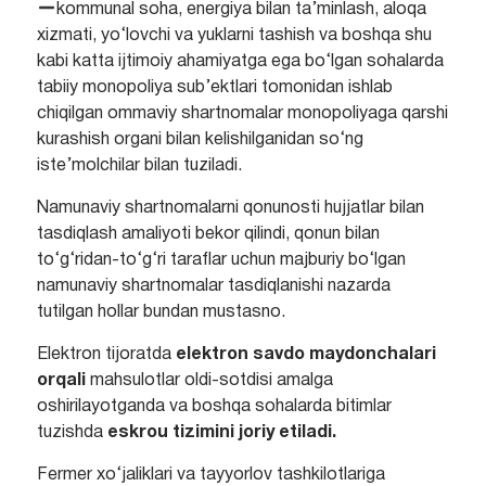
kommunal soha, energiya bilan ta’minlash, aloqa
xizmati, yo‘lovchi va yuklarni tashish va boshqa shu
kabi katta ijtimoiy ahamiyatga ega bo‘lgan sohalarda
tabiiy monopoliya sub’ektlari tomonidan ishlab
chiqilgan ommaviy shartnomalar monopoliyaga qarshi
kurashish organi bilan kelishilganidan so‘ng
iste’molchilar bilan tuziladi.
Namunaviy shartnomalarni qonunosti hujjatlar bilan
tasdiqlash amaliyoti bekor qilindi, qonun bilan
to‘g‘ridan-to‘g‘ri taraflar uchun majburiy bo‘lgan
namunaviy shartnomalar tasdiqlanishi nazarda
tutilgan hollar bundan mustasno.
Elektron tijoratda
elektron savdo maydonchalari
orqali
mahsulotlar oldi-sotdisi amalga
oshirilayotganda va boshqa sohalarda bitimlar
tuzishda
eskrou tizimini joriy etiladi.
Fermer xo‘jaliklari va tayyorlov tashkilotlariga