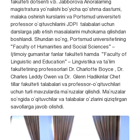
fakulteti dotsenti v.b. Jabborova Anoralarning
magistratura yo`nalishi bo`yicha qo`shma dasturni,
malaka oshirish kurslarini va Portsmud universiteti
professor o`qituvchilarini JDPI talabalari uchun
darslarga jalb etish masalalarini muhokama qilishdan
boshlandi. Shundan so`ng, Portsmud universitetining
“Faculty of Humanities and Social Sciences” –
Ijtimoiy gumanitar fanlar fakulteti hamda “Faculty of
Linguistic and Education” – Lingvistika va ta`lim
fakultetining professorlari Dr. Charlotte Boyce , Dr.
Charles Leddy Owen va Dr. Glenn Hadikinlar Chet
tillar fakulteti talabalari va professor-o`qituvchilari
uchun turli mavzularda ma`ruzalar qilishdi. Ma`ruzalar
so`ngida o`qituvchilar va talabalar o`zlarini qiziqtirgan
savollarga javob olishdi.