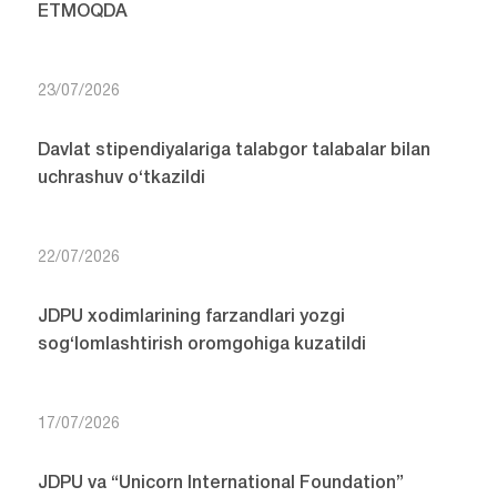
ETMOQDA
23/07/2026
Davlat stipendiyalariga talabgor talabalar bilan
uchrashuv o‘tkazildi
22/07/2026
JDPU xodimlarining farzandlari yozgi
sog‘lomlashtirish oromgohiga kuzatildi
17/07/2026
JDPU va “Unicorn International Foundation”