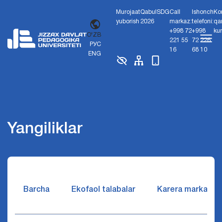
Murojaat
Qabul
SDG
Call
Ishonch
Ko
yuborish
2026
markaz:
telefoni:
qa
+998 72
+998
ku
O'ZB
221 55
72 226
РУС
16
68 10
ENG
Yangiliklar
Barcha
Ekofaol talabalar
Karera markazi