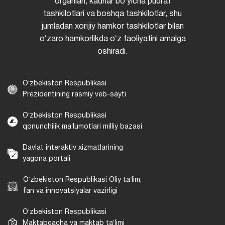
organlari, kadrlar boʻyicha pudrat
tashkilotlari va boshqa tashkilotlar, shu
jumladan xorijiy hamkor tashkilotlar bilan
oʻzaro hamkorlikda oʻz faoliyatini amalga
oshiradi.
Oʻzbekiston Respublikasi
Prezidentining rasmiy veb-sayti
Oʻzbekiston Respublikasi
qonunchilik maʼlumotlari milliy bazasi
Davlat interaktiv xizmatlarining
yagona portali
Oʻzbekiston Respublikasi Oliy taʼlim,
fan va innovatsiyalar vazirligi
Oʻzbekiston Respublikasi
Maktabgacha va maktab taʼlimi