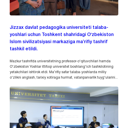
Jizzax davlat pedagogika universiteti talaba-
yoshlari uchun Toshkent shahridagi O‘zbekiston
Islom sivilizatsiyasi markaziga ma’rifiy tashrif
tashkil etildi.
Mazkur tashrifda universitetning professor-o‘qituvchilari hamda
O‘zbekiston Yoshlar ittifoqi universitet boshlang‘ich tashkilotining
yetakchilari ishtirok etdi. Ma’rifiy safar talaba-yoshlarda milliy
o‘zlikni anglash, tarixiy xotiraga hurmat, vatanparvarlik tuyg‘ularini...