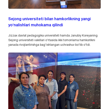
Sejong universiteti bilan hamkorlikning yangi
yo‘nalishlari muhokama qilindi
Jizzax davlat pedagogika universiteti hamda Janubiy Koreyaning
Sejong universiteti vakillari o‘rtasida ikki tomonlama hamkorlikni
yanada rivojlantirishga bag‘ishlangan uchrashuv bo‘lib o‘tdi.