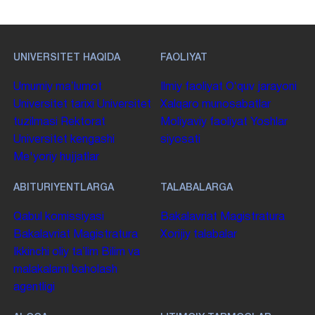
UNIVERSITET HAQIDA
FAOLIYAT
Umumiy maʼlumot
Ilmiy faoliyat
Oʻquv jarayoni
Universitet tarixi
Universitet
Xalqaro munosabatlar
tuzilmasi
Rektorat
Moliyaviy faoliyat
Yoshlar
Universitet kengashi
siyosati
Me'yoriy hujjatlar
ABITURIYENTLARGA
TALABALARGA
Qabul komissiyasi
Bakalavriat
Magistratura
Bakalavriat
Magistratura
Xorijiy talabalar
Ikkinchi oliy taʼlim
Bilim va
malakalarni baholash
agentligi