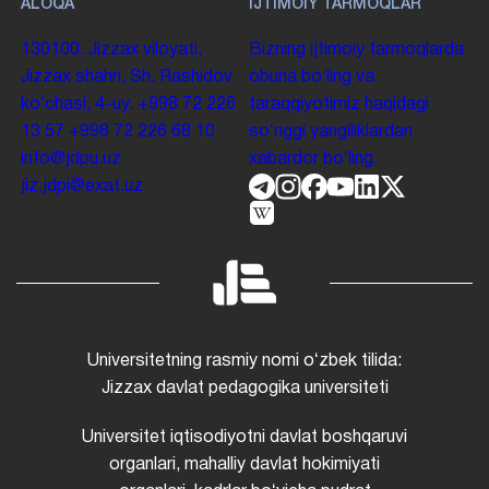
ALOQA
IJTIMOIY TARMOQLAR
130100. Jizzax viloyati,
Bizning ijtimoiy tarmoqlarda
Jizzax shahri, Sh. Rashidov
obuna boʻling va
koʻchasi, 4-uy.
+998 72 226
taraqqiyotimiz haqidagi
13 57
+998 72 226 68 10
soʻnggi yangiliklardan
info@jdpu.uz
xabardor boʻling.
jiz.jdpi@exat.uz
Universitetning rasmiy nomi oʻzbek tilida:
Jizzax davlat pedagogika universiteti
Universitet iqtisodiyotni davlat boshqaruvi
organlari, mahalliy davlat hokimiyati