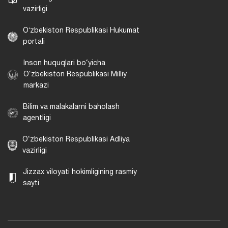
vazirligi
Oʻzbekiston Respublikasi Hukumat
portali
Inson huquqlari bo‘yicha
O‘zbekiston Respublikasi Milliy
markazi
Bilim va malakalarni baholash
agentligi
O‘zbekiston Respublikasi Adliya
vazirligi
Jizzax viloyati hokimligining rasmiy
sayti