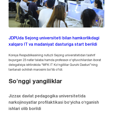
JDPUda Sejong universiteti bilan hamkorlikdagi
xalqaro IT va madaniyat dasturiga start berildi
Koreya Respublikasining nufuzli Sejong universitetidan tashrif
buyurgan 23 nafar talaba hamda professor-o‘qituvchilardan iborat
delegatsiya ishtirokida “WFK IT Ko‘ngillilar Guruhi Dasturi”ning
tantanali ochilish marosimi bo‘lib o‘tdi.
So'nggi yangiliklar
Jizzax davlat pedagogika universitetida
narkojinoyatlar profilaktikasi bo‘yicha o‘rganish
ishlari olib borildi