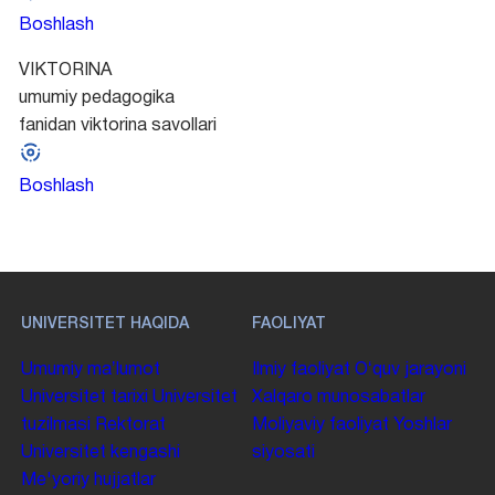
Boshlash
VIKTORINA
umumiy pedagogika
fanidan viktorina savollari
Boshlash
UNIVERSITET HAQIDA
FAOLIYAT
Umumiy maʼlumot
Ilmiy faoliyat
Oʻquv jarayoni
Universitet tarixi
Universitet
Xalqaro munosabatlar
tuzilmasi
Rektorat
Moliyaviy faoliyat
Yoshlar
Universitet kengashi
siyosati
Me'yoriy hujjatlar