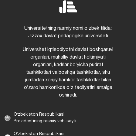
Universitetning rasmiy nomi oʻzbek tilida:
Jizzax davlat pedagogika universiteti
Universitet iqtisodiyotni davlat boshqaruvi
organlari, mahalliy davlat hokimiyati
organlari, kadrlar boʻyicha pudrat
tashkilotlari va boshqa tashkilotlar, shu
jumladan xorijiy hamkor tashkilotlar bilan
oʻzaro hamkorlikda oʻz faoliyatini amalga
oshiradi.
Oʻzbekiston Respublikasi
Prezidentining rasmiy veb-sayti
Oʻzbekiston Respublikasi