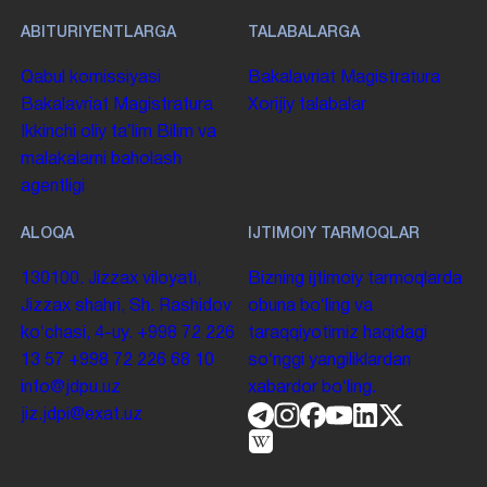
ABITURIYENTLARGA
TALABALARGA
Qabul komissiyasi
Bakalavriat
Magistratura
Bakalavriat
Magistratura
Xorijiy talabalar
Ikkinchi oliy taʼlim
Bilim va
malakalarni baholash
agentligi
ALOQA
IJTIMOIY TARMOQLAR
130100. Jizzax viloyati,
Bizning ijtimoiy tarmoqlarda
Jizzax shahri, Sh. Rashidov
obuna boʻling va
koʻchasi, 4-uy.
+998 72 226
taraqqiyotimiz haqidagi
13 57
+998 72 226 68 10
soʻnggi yangiliklardan
info@jdpu.uz
xabardor boʻling.
jiz.jdpi@exat.uz