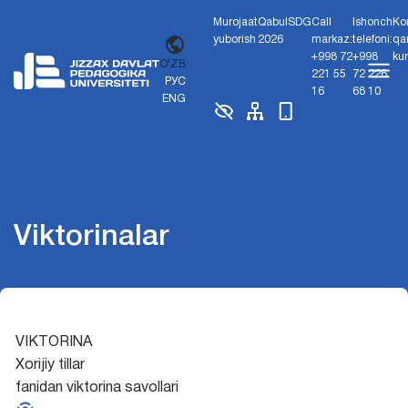
Murojaat
Qabul
SDG
Call
Ishonch
Ko
yuborish
2026
markaz:
telefoni:
qa
+998 72
+998
ku
O'ZB
221 55
72 226
РУС
16
68 10
ENG
Viktorinalar
VIKTORINA
Xorijiy tillar
fanidan viktorina savollari