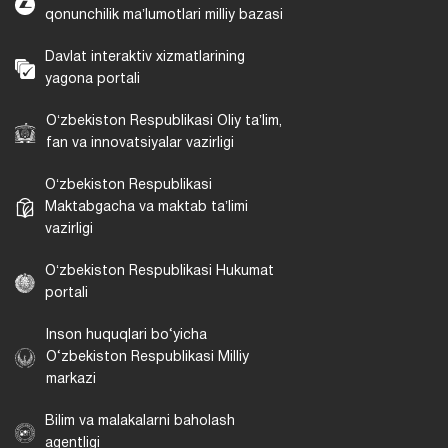
qonunchilik maʼlumotlari milliy bazasi
Davlat interaktiv xizmatlarining
yagona portali
Oʻzbekiston Respublikasi Oliy taʼlim,
fan va innovatsiyalar vazirligi
Oʻzbekiston Respublikasi
Maktabgacha va maktab taʼlimi
vazirligi
Oʻzbekiston Respublikasi Hukumat
portali
Inson huquqlari bo‘yicha
O‘zbekiston Respublikasi Milliy
markazi
Bilim va malakalarni baholash
agentligi