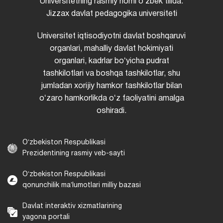
Universitetning rasmiy nomi oʻzbek tilida:
Jizzax davlat pedagogika universiteti
Universitet iqtisodiyotni davlat boshqaruvi
organlari, mahalliy davlat hokimiyati
organlari, kadrlar boʻyicha pudrat
tashkilotlari va boshqa tashkilotlar, shu
jumladan xorijiy hamkor tashkilotlar bilan
oʻzaro hamkorlikda oʻz faoliyatini amalga
oshiradi.
Oʻzbekiston Respublikasi
Prezidentining rasmiy veb-sayti
Oʻzbekiston Respublikasi
qonunchilik maʼlumotlari milliy bazasi
Davlat interaktiv xizmatlarining
yagona portali