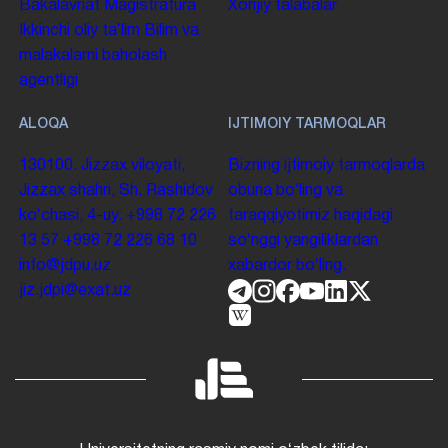
Bakalavriat
Magistratura
Xorijiy talabalar
Ikkinchi oliy taʼlim
Bilim va
malakalarni baholash
agentligi
ALOQA
IJTIMOIY TARMOQLAR
130100. Jizzax viloyati,
Bizning ijtimoiy tarmoqlarda
Jizzax shahri, Sh. Rashidov
obuna boʻling va
koʻchasi, 4-uy.
+998 72 226
taraqqiyotimiz haqidagi
13 57
+998 72 226 68 10
soʻnggi yangiliklardan
info@jdpu.uz
xabardor boʻling.
jiz.jdpi@exat.uz