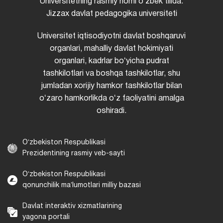
Universitetning rasmiy nomi oʻzbek tilida:
Jizzax davlat pedagogika universiteti
Universitet iqtisodiyotni davlat boshqaruvi
organlari, mahalliy davlat hokimiyati
organlari, kadrlar boʻyicha pudrat
tashkilotlari va boshqa tashkilotlar, shu
jumladan xorijiy hamkor tashkilotlar bilan
oʻzaro hamkorlikda oʻz faoliyatini amalga
oshiradi.
Oʻzbekiston Respublikasi
Prezidentining rasmiy veb-sayti
Oʻzbekiston Respublikasi
qonunchilik maʼlumotlari milliy bazasi
Davlat interaktiv xizmatlarining
yagona portali