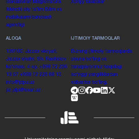
Bakalavriat
Magistratura
Xorijiy talabalar
Ikkinchi oliy taʼlim
Bilim va
malakalarni baholash
agentligi
ALOQA
IJTIMOIY TARMOQLAR
130100. Jizzax viloyati,
Bizning ijtimoiy tarmoqlarda
Jizzax shahri, Sh. Rashidov
obuna boʻling va
koʻchasi, 4-uy.
+998 72 226
taraqqiyotimiz haqidagi
13 57
+998 72 226 68 10
soʻnggi yangiliklardan
info@jdpu.uz
xabardor boʻling.
jiz.jdpi@exat.uz