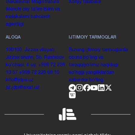
Bakalavriat
Magistratura
Xorijiy talabalar
Ikkinchi oliy taʼlim
Bilim va
malakalarni baholash
agentligi
ALOQA
IJTIMOIY TARMOQLAR
130100. Jizzax viloyati,
Bizning ijtimoiy tarmoqlarda
Jizzax shahri, Sh. Rashidov
obuna boʻling va
koʻchasi, 4-uy.
+998 72 226
taraqqiyotimiz haqidagi
13 57
+998 72 226 68 10
soʻnggi yangiliklardan
info@jdpu.uz
xabardor boʻling.
jiz.jdpi@exat.uz