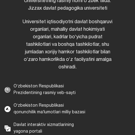
Universitetning rasmiy nomi oʻzbek tilida:
Jizzax davlat pedagogika universiteti
Universitet iqtisodiyotni davlat boshqaruvi
organlari, mahalliy davlat hokimiyati
organlari, kadrlar boʻyicha pudrat
tashkilotlari va boshqa tashkilotlar, shu
jumladan xorijiy hamkor tashkilotlar bilan
oʻzaro hamkorlikda oʻz faoliyatini amalga
oshiradi.
Oʻzbekiston Respublikasi
Prezidentining rasmiy veb-sayti
Oʻzbekiston Respublikasi
qonunchilik maʼlumotlari milliy bazasi
Davlat interaktiv xizmatlarining
yagona portali