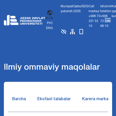
Murojaat
Qabul
SDG
Call
Ishonch
Ko
yuborish
2026
markaz:
telefoni:
qa
+998 72
+998
ku
O'ZB
221 55
72 226
РУС
16
68 10
ENG
Ilmiy ommaviy maqolalar
Barcha
Ekofaol talabalar
Karera markazi