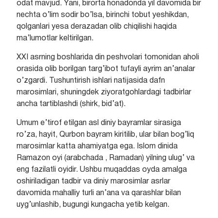
odat mavjud. Yani, birorta honadonda yil davomida bir
nechta o’lim sodir bo’lsa, birinchi tobut yeshikdan,
qolganlari yesa derazadan olib chiqilishi haqida
ma’lumotlar keltirilgan.
XXI asrning boshlarida din peshvolari tomonidan aholi
orasida olib borilgan targ’ibot tufayli ayrim an’analar
o’zgardi. Tushuntirish ishlari natijasida dafn
marosimlari, shuningdek ziyoratgohlardagi tadbirlar
ancha tartiblashdi (shirk, bid’at).
Umum e’tirof etilgan asl diniy bayramlar sirasiga
ro’za, hayit, Qurbon bayram kiritilib, ular bilan bog’liq
marosimlar katta ahamiyatga ega. Islom dinida
Ramazon oyi (arabchada , Ramadan) yilning ulug’ va
eng fazilatli oyidir. Ushbu muqaddas oyda amalga
oshiriladigan tadbir va diniy marosimlar asrlar
davomida mahalliy turli an’ana va qarashlar bilan
uyg’unlashib, bugungi kungacha yetib kelgan.