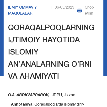
ILMIY OMMAVIY
06/05/2023
Chop
|
MAQOLALAR
etish
QORAQALPOQLARNING
IJTIMOIY HAYOTIDA
ISLOMIY
AN’ANALARNING O’RNI
VA AHAMIYATI
O.A. ABDIG’APPAROV,
JDPU, Jizzax
Annotasiya
: Qoraqalpoqlarda islomiy diniy