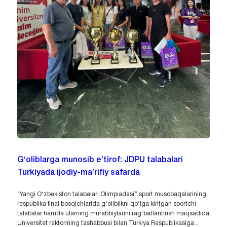
G‘oliblarga munosib e’tirof: JDPU talabalari
Turkiyada ijodiy-ma’rifiy safarda
“Yangi O‘zbekiston talabalari Olimpiadasi” sport musobaqalarining
respublika final bosqichlarida g‘oliblikni qo‘lga kiritgan sportchi
talabalar hamda ularning murabbiylarini rag‘batlantirish maqsadida
Universitet rektorining tashabbusi bilan Turkiya Respublikasiga...