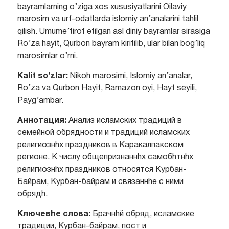
bayramlarning o’ziga xos xususiyatlarini Oilaviy
marosim va urf-odatlarda islomiy an’analarini tahlil
qilish. Umume’tirof etilgan asl diniy bayramlar sirasiga
Ro’za hayit, Qurbon bayram kiritilib, ular bilan bog’liq
marosimlar o’rni.
Kalit so’zlar:
Nikoh marosimi, Islomiy an’analar,
Ro’za va Qurbon Hayit, Ramazon oyi, Hayt seyili,
Payg’ambar.
Аннотация:
Анализ исламских традиций в
семейной обрядности и традиций исламских
религиознhх праздников в Каракалпакском
регионе. К числу общепризнаннhх самобhтнhх
религиознhх праздников относятся Курбан-
Байрам, Курбан-байрам и связаннhе с ними
обрядh.
Ключевhе слова:
Брачнhй обряд, исламские
традиции, Курбан-байрам, пост и