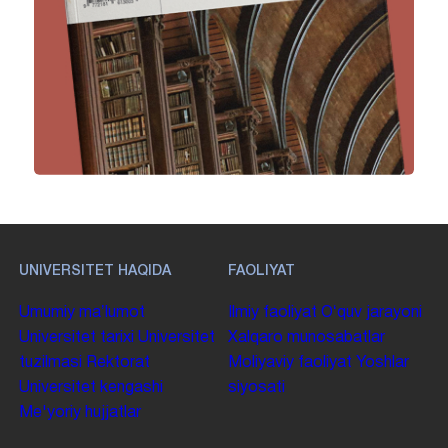
UNIVERSITET HAQIDA
FAOLIYAT
Umumiy maʼlumot
Ilmiy faoliyat
Oʻquv jarayoni
Universitet tarixi
Universitet
Xalqaro munosabatlar
tuzilmasi
Rektorat
Moliyaviy faoliyat
Yoshlar
Universitet kengashi
siyosati
Me'yoriy hujjatlar