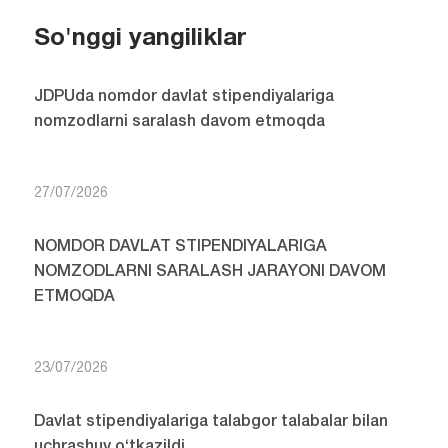
So'nggi yangiliklar
JDPUda nomdor davlat stipendiyalariga
nomzodlarni saralash davom etmoqda
27/07/2026
NOMDOR DAVLAT STIPENDIYALARIGA
NOMZODLARNI SARALASH JARAYONI DAVOM
ETMOQDA
23/07/2026
Davlat stipendiyalariga talabgor talabalar bilan
uchrashuv o‘tkazildi