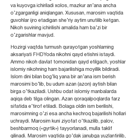
va kuyovga ichiriladi xolos, mazkur an’ana ancha
o’zgarganligi aniqlangan. Xususan, marosim vaqtida
guvohlar ijro etadigan she’riy aytim unutilib ketgan.
Nikoh suvining ichirilishi amalida ham ba’zi bir
o’zgarishlar mavjud.
Hozirgi vaqtda turmush qurayotgan yoshlarning
aksariyati FHDYoda nikohni qayd etishni istaydi.
Ammo nikoh davlat tomonidan qayd etilgach, yoshlar
islomiy nikohning ham bajarilishiga moyillik bildiradi.
Islom dini bilan bog’liq yana bir an’ana ism berish
marosimi bo’lib, bu udum azan (azon) aytish bilan
birga o’tkaziladi. Ushbu odat islomiy manbalarda
aqiqa deb tilga olingan. Azan qoraqalpoqlarda farz
sifatida e’tirof etiladi. Bolaga oldin ism berilishi,
marosimning o’zi esa ancha kechroq bajarilishi hollari
uchraydi. Marosim kuni ziyofat o’tkazilib, palov,
beshbarmoq («gүrtik») tayyorlanadi, mulla taklif
qilinadi. Marosim vaqtida go’dak janubga yuzlantirilib,