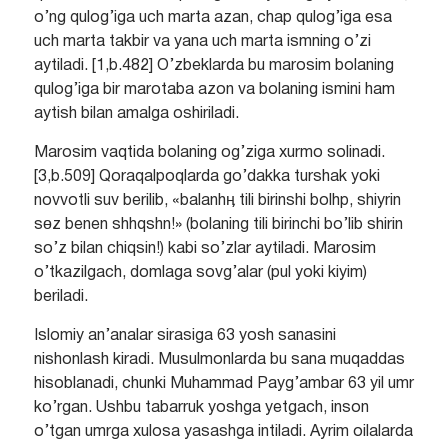
o’ng qulog’iga uch marta azan, chap qulog’iga esa
uch marta takbir va yana uch marta ismning o’zi
aytiladi. [1,b.482] O’zbeklarda bu marosim bolaning
qulog’iga bir marotaba azon va bolaning ismini ham
aytish bilan amalga oshiriladi.
Marosim vaqtida bolaning og’ziga xurmo solinadi.
[3,b.509] Qoraqalpoqlarda go’dakka turshak yoki
novvotli suv berilib, «balanhӊ tili birinshi bolhp, shiyrin
sөz benen shhqshn!» (bolaning tili birinchi bo’lib shirin
so’z bilan chiqsin!) kabi so’zlar aytiladi. Marosim
o’tkazilgach, domlaga sovg’alar (pul yoki kiyim)
beriladi.
Islomiy an’analar sirasiga 63 yosh sanasini
nishonlash kiradi. Musulmonlarda bu sana muqaddas
hisoblanadi, chunki Muhammad Payg’ambar 63 yil umr
ko’rgan. Ushbu tabarruk yoshga yetgach, inson
o’tgan umrga xulosa yasashga intiladi. Ayrim oilalarda