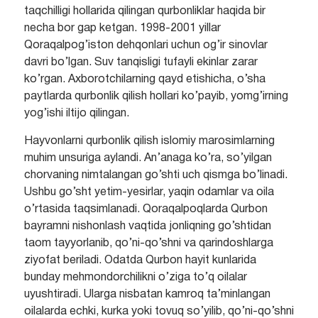
taqchilligi hollarida qilingan qurbonliklar haqida bir
necha bor gap ketgan. 1998-2001 yillar
Qoraqalpog’iston dehqonlari uchun og’ir sinovlar
davri bo’lgan. Suv tanqisligi tufayli ekinlar zarar
ko’rgan. Axborotchilarning qayd etishicha, o’sha
paytlarda qurbonlik qilish hollari ko’payib, yomg’irning
yog’ishi iltijo qilingan.
Hayvonlarni qurbonlik qilish islomiy marosimlarning
muhim unsuriga aylandi. An’anaga ko’ra, so’yilgan
chorvaning nimtalangan go’shti uch qismga bo’linadi.
Ushbu go’sht yetim-yesirlar, yaqin odamlar va oila
o’rtasida taqsimlanadi. Qoraqalpoqlarda Qurbon
bayramni nishonlash vaqtida jonliqning go’shtidan
taom tayyorlanib, qo’ni-qo’shni va qarindoshlarga
ziyofat beriladi. Odatda Qurbon hayit kunlarida
bunday mehmondorchilikni o’ziga to’q oilalar
uyushtiradi. Ularga nisbatan kamroq ta’minlangan
oilalarda echki, kurka yoki tovuq so’yilib, qo’ni-qo’shni