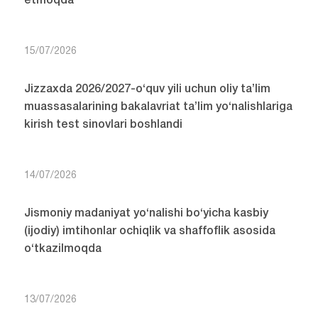
etmoqda
15/07/2026
Jizzaxda 2026/2027-o‘quv yili uchun oliy ta’lim
muassasalarining bakalavriat ta’lim yo‘nalishlariga
kirish test sinovlari boshlandi
14/07/2026
Jismoniy madaniyat yo‘nalishi bo‘yicha kasbiy
(ijodiy) imtihonlar ochiqlik va shaffoflik asosida
o‘tkazilmoqda
13/07/2026