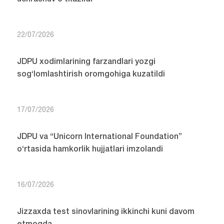
22/07/2026
JDPU xodimlarining farzandlari yozgi
sog‘lomlashtirish oromgohiga kuzatildi
17/07/2026
JDPU va “Unicorn International Foundation”
o‘rtasida hamkorlik hujjatlari imzolandi
16/07/2026
Jizzaxda test sinovlarining ikkinchi kuni davom