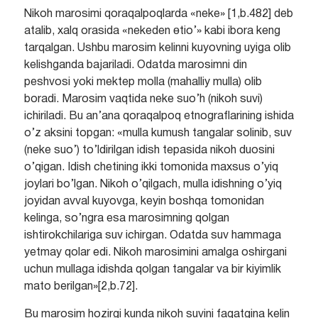
Nikoh marosimi qoraqalpoqlarda «neke» [1,b.482] deb
atalib, xalq orasida «nekeden өtio’» kabi ibora keng
tarqalgan. Ushbu marosim kelinni kuyovning uyiga olib
kelishganda bajariladi. Odatda marosimni din
peshvosi yoki mektep molla (mahalliy mulla) olib
boradi. Marosim vaqtida neke suo’h (nikoh suvi)
ichiriladi. Bu an’ana qoraqalpoq etnograflarining ishida
o’z aksini topgan: «mulla kumush tangalar solinib, suv
(neke suo’) to’ldirilgan idish tepasida nikoh duosini
o’qigan. Idish chetining ikki tomonida maxsus o’yiq
joylari bo’lgan. Nikoh o’qilgach, mulla idishning o’yiq
joyidan avval kuyovga, keyin boshqa tomonidan
kelinga, so’ngra esa marosimning qolgan
ishtirokchilariga suv ichirgan. Odatda suv hammaga
yetmay qolar edi. Nikoh marosimini amalga oshirgani
uchun mullaga idishda qolgan tangalar va bir kiyimlik
mato berilgan»[2,b.72].
Bu marosim hozirgi kunda nikoh suvini faqatgina kelin