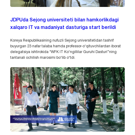
JDPUda Sejong universiteti bilan hamkorlikdagi
xalqaro IT va madaniyat dasturiga start berildi
Koreya Respublikasining nufuzli Sejong universitetidan tashrif
buyurgan 23 nafar talaba hamda professor-o‘qituvchilardan iborat
delegatsiya ishtirokida “WFK IT Ko‘ngillilar Guruhi Dasturi”ning
tantanali ochilish marosimi bo‘lib o‘tdi.