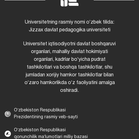
Universitetning rasmiy nomi oʻzbek tilida:
Jizzax davlat pedagogika universiteti
Universitet iqtisodiyotni davlat boshqaruvi
organlari, mahalliy davlat hokimiyati
organlari, kadrlar boʻyicha pudrat
tashkilotlari va boshqa tashkilotlar, shu
jumladan xorijiy hamkor tashkilotlar bilan
oʻzaro hamkorlikda oʻz faoliyatini amalga
oshiradi.
Oʻzbekiston Respublikasi
Prezidentining rasmiy veb-sayti
Oʻzbekiston Respublikasi
qonunchilik maʼlumotlari milliy bazasi