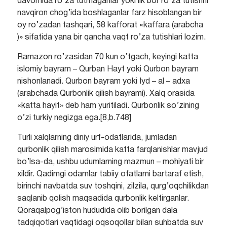
davomida ro’za tutmaganlar yoki ilk bor ro’za tutishni
navqiron chog’ida boshlaganlar farz hisoblangan bir
oy ro’zadan tashqari, 58 kafforat «kaffara (arabcha
)» sifatida yana bir qancha vaqt ro’za tutishlari lozim.
Ramazon ro’zasidan 70 kun o’tgach, keyingi katta
islomiy bayram – Qurban Hayt yoki Qurbon bayram
nishonlanadi. Qurbon bayram yoki Iyd – al – adxa
(arabchada Qurbonlik qilish bayrami). Xalq orasida
«katta hayit» deb ham yuritiladi. Qurbonlik so’zining
o’zi turkiy negizga ega.[8,b.748]
Turli xalqlarning diniy urf-odatlarida, jumladan
qurbonlik qilish marosimida katta farqlanishlar mavjud
bo’lsa-da, ushbu udumlarning mazmun – mohiyati bir
xildir. Qadimgi odamlar tabiiy ofatlarni bartaraf etish,
birinchi navbatda suv toshqini, zilzila, qurg’oqchilikdan
saqlanib qolish maqsadida qurbonlik keltirganlar.
Qoraqalpog’iston hududida olib borilgan dala
tadqiqotlari vaqtidagi oqsoqollar bilan suhbatda suv