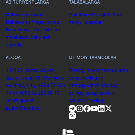
ABITURIYENTLARGA
TALABALARGA
Qabul komissiyasi
Bakalavriat
Magistratura
Bakalavriat
Magistratura
Xorijiy talabalar
Ikkinchi oliy taʼlim
Bilim va
malakalarni baholash
agentligi
ALOQA
IJTIMOIY TARMOQLAR
130100. Jizzax viloyati,
Bizning ijtimoiy tarmoqlarda
Jizzax shahri, Sh. Rashidov
obuna boʻling va
koʻchasi, 4-uy.
+998 72 226
taraqqiyotimiz haqidagi
13 57
+998 72 226 68 10
soʻnggi yangiliklardan
info@jdpu.uz
xabardor boʻling.
jiz.jdpi@exat.uz