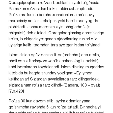
Qoraqalpoqlarda ro’zani boshlash niyati to’g’risida
Ramazon ro’zasidan bir kun oldin xabar qilinadi.
Ro’za arafasida barcha xonadonlarda an’anaviy
marosimiy nonlar – shelpek yoki bao’hrsaq yog’da
pishiriladi. Ushbu marosim «iyis shhg’arho’» (is
chiqarish) deb ataladi. Qoraqalpoqlarning qarashlariga
ko’ra, is chiqarilayotganda ajdodlarning ruhlari o’z
uylariga kelib, taomdan taralayotgan isdan to’yinadi.
Islom dinida og’iz ochish Iftor (arabcha ) deb atalib,
aholi esa «iftarlhq» va «ao’hz ashar» (og’iz ochish)
kabi iboralardan foydalanadi. Islom dinining muqaddas
kitobida bu haqda shunday yozilgan: «Ey iymon
keltirganlar! Sizlardan avvalgilarga farz qilinganidek,
sizlarga ham ro’za farz qilindi» (Baqara, 183 – oyat)
[7,b.429]
Ro’za 30 kun davom etib, ayrim odamlar yana
qo’shimcha ravishda 6 kun ro’za tutadi. Bir necha yil