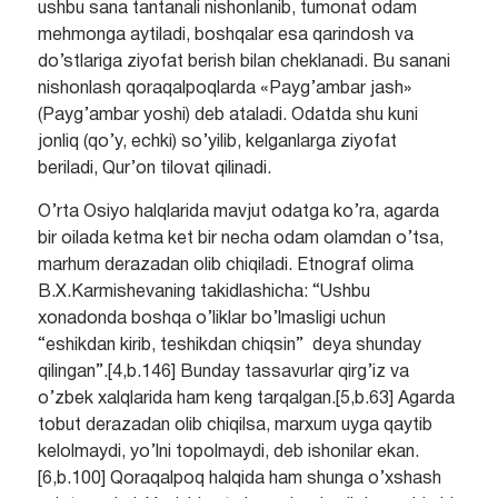
ushbu sana tantanali nishonlanib, tumonat odam
mehmonga aytiladi, boshqalar esa qarindosh va
do’stlariga ziyofat berish bilan cheklanadi. Bu sanani
nishonlash qoraqalpoqlarda «Payg’ambar jash»
(Payg’ambar yoshi) deb ataladi. Odatda shu kuni
jonliq (qo’y, echki) so’yilib, kelganlarga ziyofat
beriladi, Qur’on tilovat qilinadi.
O’rta Osiyo halqlarida mavjut odatga ko’ra, agarda
bir oilada ketma ket bir necha odam olamdan o’tsa,
marhum derazadan olib chiqiladi. Etnograf olima
B.X.Karmishevaning takidlashicha: “Ushbu
xonadonda boshqa o’liklar bo’lmasligi uchun
“eshikdan kirib, teshikdan chiqsin” deya shunday
qilingan”.[4,b.146] Bunday tassavurlar qirg’iz va
o’zbek xalqlarida ham keng tarqalgan.[5,b.63] Agarda
tobut derazadan olib chiqilsa, marxum uyga qaytib
kelolmaydi, yo’lni topolmaydi, deb ishonilar ekan.
[6,b.100] Qoraqalpoq halqida ham shunga o’xshash