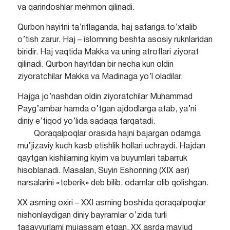
va qarindoshlar mehmon qilinadi.
Qurbon hayitni ta’riflaganda, haj safariga to’xtalib
o’tish zarur. Haj – islomning beshta asosiy ruknlaridan
biridir. Haj vaqtida Makka va uning atroflari ziyorat
qilinadi. Qurbon hayitdan bir necha kun oldin
ziyoratchilar Makka va Madinaga yo’l oladilar.
Hajga jo’nashdan oldin ziyoratchilar Muhammad
Payg’ambar hamda o’tgan ajdodlarga atab, ya’ni
diniy e’tiqod yo’lida sadaqa tarqatadi.
Qoraqalpoqlar orasida hajni bajargan odamga
mu’jizaviy kuch kasb etishlik hollari uchraydi. Hajdan
qaytgan kishilarning kiyim va buyumlari tabarruk
hisoblanadi. Masalan, Suyin Eshonning (XIX asr)
narsalarini «teberik» deb bilib, odamlar olib qolishgan.
XX asrning oxiri – XXI asrning boshida qoraqalpoqlar
nishonlaydigan diniy bayramlar o’zida turli
tasavvurlarni mujassam etgan. XX asrda mavjud