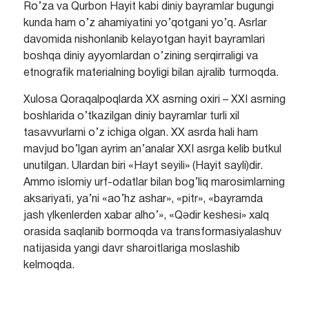
Ro’za va Qurbon Hayit kabi diniy bayramlar bugungi
kunda ham o’z ahamiyatini yo’qotgani yo’q. Asrlar
davomida nishonlanib kelayotgan hayit bayramlari
boshqa diniy ayyomlardan o’zining serqirraligi va
etnografik materialning boyligi bilan ajralib turmoqda.
Xulosa Qoraqalpoqlarda XX asrning oxiri – XXI asrning
boshlarida o’tkazilgan diniy bayramlar turli xil
tasavvurlarni o’z ichiga olgan. XX asrda hali ham
mavjud bo’lgan ayrim an’analar XXI asrga kelib butkul
unutilgan. Ulardan biri «Hayt seyili» (Hayit sayli)dir.
Ammo islomiy urf-odatlar bilan bog’liq marosimlarning
aksariyati, ya’ni «ao’hz ashar», «pitr», «bayramda
jash үlkenlerden xabar alho’», «Qәdir keshesi» xalq
orasida saqlanib bormoqda va transformasiyalashuv
natijasida yangi davr sharoitlariga moslashib
kelmoqda.