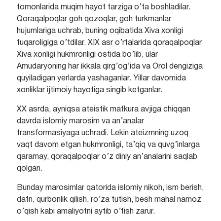
tomonlarida muqim hayot tarziga o’ta boshladilar.
Qoraqalpoqlar goh qozoqlar, goh turkmanlar
hujumlariga uchrab, buning oqibatida Xiva xonligi
fuqaroligiga o’tdilar. XIX asr o’rtalarida qoraqalpoqlar
Xiva xonligi hukmronligi ostida bo’lib, ular
Amudaryoning har ikkala qirg’og’ida va Orol dengiziga
quyiladigan yerlarda yashaganlar. Yillar davomida
xonliklar ijtimoiy hayotiga singib ketganlar.
XX asrda, ayniqsa ateistik mafkura avjiga chiqqan
davrda islomiy marosim va an’analar
transformasiyaga uchradi. Lekin ateizmning uzoq
vaqt davom etgan hukmronligi, ta’qiq va quvg’inlarga
qaramay, qoraqalpoqlar o’z diniy an’analarini saqlab
qolgan.
Bunday marosimlar qatorida islomiy nikoh, ism berish,
dafn, qurbonlik qilish, ro’za tutish, besh mahal namoz
o’qish kabi amaliyotni aytib o’tish zarur.