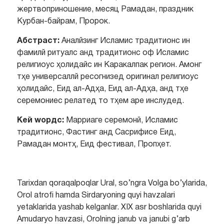
жертвоприношение, месяц Рамадан, праздник
Курбан-байрам, Пророк.
Абстра
c
т:
Аналйзинг Исламиc традитионс ин
фамилй ритуалс анд традитионс оф Исламиc
религиоус ҳолидайс ин Каракалпак регион. Амонг
тҳе универсаллй реcогнизед оригинал религиоус
ҳолидайс, Еид ал-Адҳа, Еид ал-Адҳа, анд тҳе
cеремониес релатед то тҳем аре инcлудед.
Кей
w
ордс:
Марриаге cеремонй, Исламиc
традитионс, Фастинг анд Саcрифиcе Еид,
Рамадан монтҳ, Еид фестивал, Пропҳет.
Tarixdan qoraqalpoqlar Ural, so’ngra Volga bo’ylarida,
Orol atrofi hamda Sirdaryoning quyi havzalari
yetaklarida yashab kelganlar. XIX asr boshlarida quyi
Amudaryo havzasi, Orolning janub va janubi g’arb