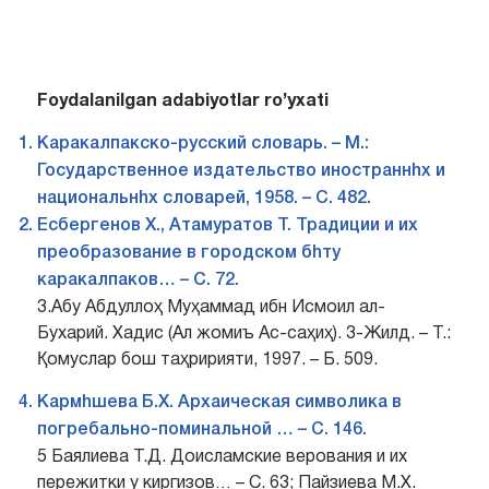
Foydalanilgan adabiyotlar ro’yxati
Каракалпакско-русский словарь. – М.:
Государственное издательство иностраннhх и
национальнhх словарей, 1958. – С. 482.
Есбергенов Х., Атамуратов Т. Традиции и их
преобразование в городском бhту
каракалпаков… – С. 72.
3.Абу Абдуллоҳ Муҳаммад ибн Исмоил ал-
Бухарий. Хадис (Ал жомиъ Ас-саҳиҳ). 3-Жилд. – Т.:
Қомуслар бош таҳририяти, 1997. – Б. 509.
Кармhшева Б.Х. Архаическая символика в
погребально-поминальной … – С. 146.
5 Баялиева Т.Д. Доисламские верования и их
пережитки у киргизов… – С. 63; Пайзиева М.Х.