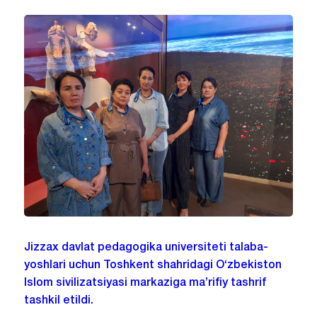
Jizzax davlat pedagogika universiteti talaba-
yoshlari uchun Toshkent shahridagi O‘zbekiston
Islom sivilizatsiyasi markaziga ma’rifiy tashrif
tashkil etildi.