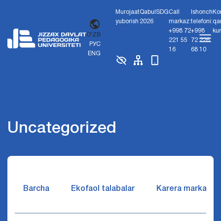
Murojaat
Qabul
SDG
Call
Ishonch
Ko
yuborish
2026
markaz:
telefoni:
qa
+998 72
+998
ku
O'ZB
221 55
72 226
РУС
16
68 10
ENG
Uncategorized
Barcha
Ekofaol talabalar
Karera markazi