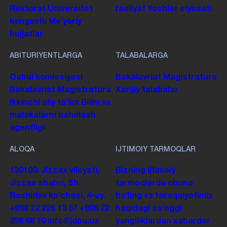
Rektorat
Universitet
faoliyat
Yoshlar siyosati
kengashi
Me'yoriy
hujjatlar
ABITURIYENTLARGA
TALABALARGA
Qabul komissiyasi
Bakalavriat
Magistratura
Bakalavriat
Magistratura
Xorijiy talabalar
Ikkinchi oliy taʼlim
Bilim va
malakalarni baholash
agentligi
ALOQA
IJTIMOIY TARMOQLAR
130100. Jizzax viloyati,
Bizning ijtimoiy
Jizzax shahri, Sh.
tarmoqlarda obuna
Rashidov koʻchasi, 4-uy.
boʻling va taraqqiyotimiz
+998 72 226 13 57
+998 72
haqidagi soʻnggi
226 68 10
info@jdpu.uz
yangiliklardan xabardor