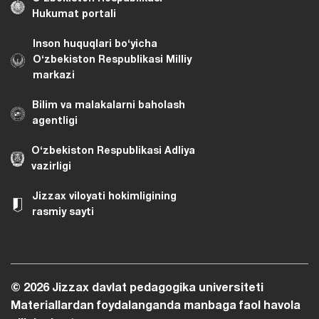
Hukumat portali
Inson huquqlari bo‘yicha
O‘zbekiston Respublikasi Milliy
markazi
Bilim va malakalarni baholash
agentligi
O‘zbekiston Respublikasi Adliya
vazirligi
Jizzax viloyati hokimligining
rasmiy sayti
© 2026 Jizzax davlat pedagogika universiteti
Materiallardan foydalanganda manbaga faol havola