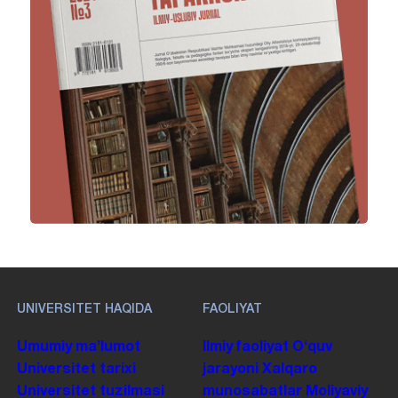
UNIVERSITET HAQIDA
FAOLIYAT
Umumiy maʼlumot
Ilmiy faoliyat
Oʻquv
Universitet tarixi
jarayoni
Xalqaro
Universitet tuzilmasi
munosabatlar
Moliyaviy