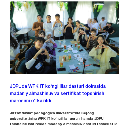
JDPUda WFK IT ko‘ngillilar dasturi doirasida
madaniy almashinuv va sertifikat topshirish
marosimi o‘tkazildi
Jizzax davlat pedagogika universitetida Sejong
universitetining WFK IT ko‘ngillilar guruhi hamda JDPU
talabalari ishtirokida madaniy almashinuv dasturi tashkil etildi.