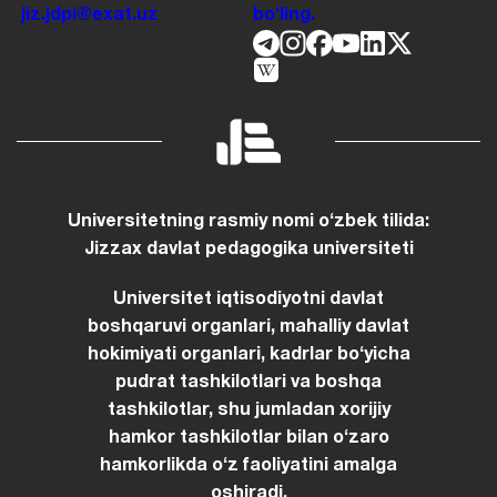
jiz.jdpi@exat.uz
boʻling.
Universitetning rasmiy nomi oʻzbek tilida:
Jizzax davlat pedagogika universiteti
Universitet iqtisodiyotni davlat
boshqaruvi organlari, mahalliy davlat
hokimiyati organlari, kadrlar boʻyicha
pudrat tashkilotlari va boshqa
tashkilotlar, shu jumladan xorijiy
hamkor tashkilotlar bilan oʻzaro
hamkorlikda oʻz faoliyatini amalga
oshiradi.