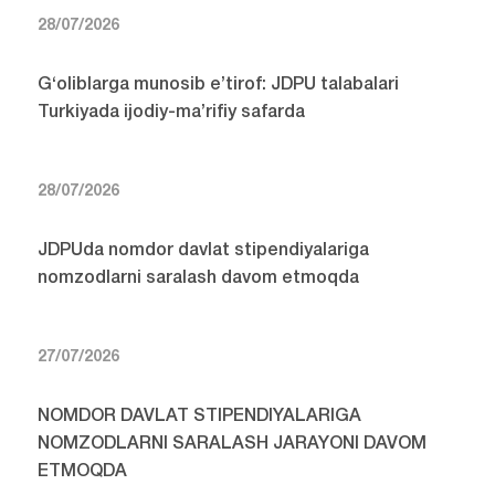
28/07/2026
G‘oliblarga munosib e’tirof: JDPU talabalari
Turkiyada ijodiy-ma’rifiy safarda
28/07/2026
JDPUda nomdor davlat stipendiyalariga
nomzodlarni saralash davom etmoqda
27/07/2026
NOMDOR DAVLAT STIPENDIYALARIGA
NOMZODLARNI SARALASH JARAYONI DAVOM
ETMOQDA