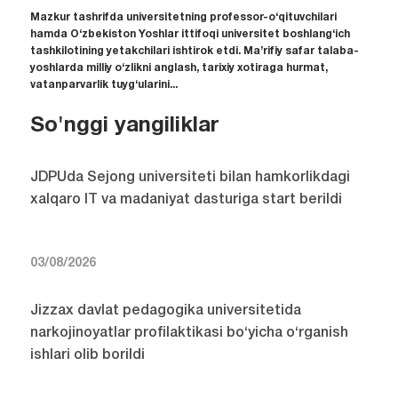
Mazkur tashrifda universitetning professor-o‘qituvchilari
hamda O‘zbekiston Yoshlar ittifoqi universitet boshlang‘ich
tashkilotining yetakchilari ishtirok etdi. Ma’rifiy safar talaba-
yoshlarda milliy o‘zlikni anglash, tarixiy xotiraga hurmat,
vatanparvarlik tuyg‘ularini...
So'nggi yangiliklar
JDPUda Sejong universiteti bilan hamkorlikdagi
xalqaro IT va madaniyat dasturiga start berildi
03/08/2026
Jizzax davlat pedagogika universitetida
narkojinoyatlar profilaktikasi bo‘yicha o‘rganish
ishlari olib borildi