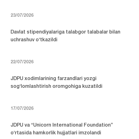
23/07/2026
Davlat stipendiyalariga talabgor talabalar bilan
uchrashuv o‘tkazildi
22/07/2026
JDPU xodimlarining farzandlari yozgi
sog‘lomlashtirish oromgohiga kuzatildi
17/07/2026
JDPU va “Unicorn International Foundation”
o‘rtasida hamkorlik hujjatlari imzolandi