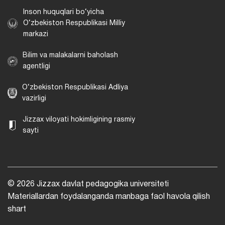
Inson huquqlari bo‘yicha
O‘zbekiston Respublikasi Milliy
markazi
Bilim va malakalarni baholash
agentligi
O‘zbekiston Respublikasi Adliya
vazirligi
Jizzax viloyati hokimligining rasmiy
sayti
© 2026 Jizzax davlat pedagogika universiteti
Materiallardan foydalanganda manbaga faol havola qilish
shart