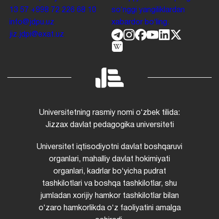
13 57
+998 72 226 68 10
soʻnggi yangiliklardan
info@jdpu.uz
xabardor boʻling.
jiz.jdpi@exat.uz
Universitetning rasmiy nomi oʻzbek tilida:
Jizzax davlat pedagogika universiteti
Universitet iqtisodiyotni davlat boshqaruvi
organlari, mahalliy davlat hokimiyati
organlari, kadrlar boʻyicha pudrat
tashkilotlari va boshqa tashkilotlar, shu
jumladan xorijiy hamkor tashkilotlar bilan
oʻzaro hamkorlikda oʻz faoliyatini amalga