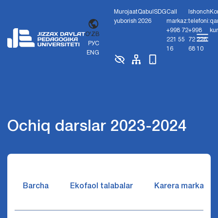
Murojaat
Qabul
SDG
Call
Ishonch
Ko
yuborish
2026
markaz:
telefoni:
qa
+998 72
+998
ku
O'ZB
221 55
72 226
РУС
16
68 10
ENG
Ochiq darslar 2023-2024
Barcha
Ekofaol talabalar
Karera markazi