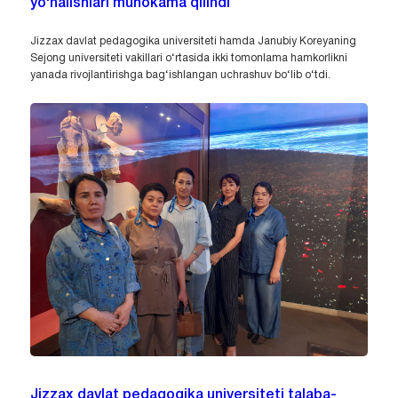
yo‘nalishlari muhokama qilindi
Jizzax davlat pedagogika universiteti hamda Janubiy Koreyaning
Sejong universiteti vakillari o‘rtasida ikki tomonlama hamkorlikni
yanada rivojlantirishga bag‘ishlangan uchrashuv bo‘lib o‘tdi.
Jizzax davlat pedagogika universiteti talaba-