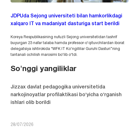
JDPUda Sejong universiteti bilan hamkorlikdagi
xalqaro IT va madaniyat dasturiga start berildi
Koreya Respublikasining nufuzli Sejong universitetidan tashrif
buyurgan 23 nafar talaba hamda professor-o‘qituvchilardan iborat
delegatsiya ishtirokida “WFK IT Ko‘ngillilar Guruhi Dasturi”ning
tantanali ochilish marosimi bo‘lib o‘tdi.
So'nggi yangiliklar
Jizzax davlat pedagogika universitetida
narkojinoyatlar profilaktikasi bo‘yicha o‘rganish
ishlari olib borildi
28/07/2026