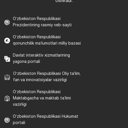
oshiradi.
Oʻzbekiston Respublikasi
Prezidentining rasmiy veb-sayti
Oʻzbekiston Respublikasi
qonunchilik maʼlumotlari milliy bazasi
Davlat interaktiv xizmatlarining
yagona portali
Oʻzbekiston Respublikasi Oliy taʼlim,
fan va innovatsiyalar vazirligi
Oʻzbekiston Respublikasi
Maktabgacha va maktab taʼlimi
vazirligi
Oʻzbekiston Respublikasi Hukumat
portali