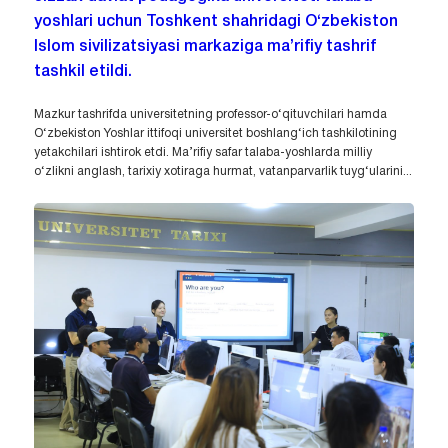
yoshlari uchun Toshkent shahridagi O‘zbekiston
Islom sivilizatsiyasi markaziga ma’rifiy tashrif
tashkil etildi.
Mazkur tashrifda universitetning professor-o‘qituvchilari hamda
O‘zbekiston Yoshlar ittifoqi universitet boshlang‘ich tashkilotining
yetakchilari ishtirok etdi. Ma’rifiy safar talaba-yoshlarda milliy
o‘zlikni anglash, tarixiy xotiraga hurmat, vatanparvarlik tuyg‘ularini...