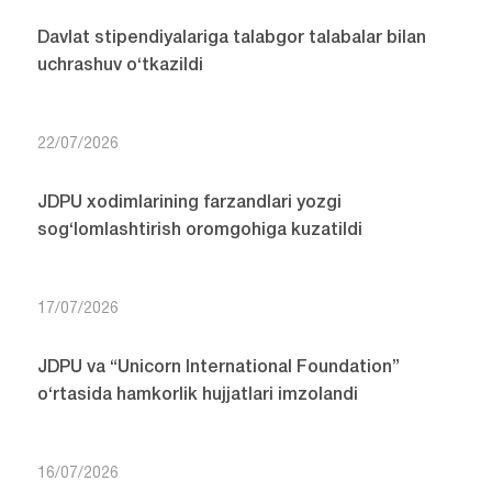
Davlat stipendiyalariga talabgor talabalar bilan
uchrashuv o‘tkazildi
22/07/2026
JDPU xodimlarining farzandlari yozgi
sog‘lomlashtirish oromgohiga kuzatildi
17/07/2026
JDPU va “Unicorn International Foundation”
o‘rtasida hamkorlik hujjatlari imzolandi
16/07/2026