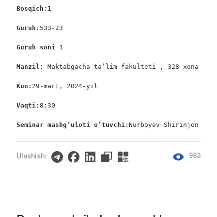
Bosqich
:1

Guruh
:533-23

Guruh soni
 1

Manzil:
 Maktabgacha ta’lim fakulteti , 328-xona

Kun:
29-mart, 2024-yil

Vaqti:
8:30

Seminar mashg’uloti o’tuvchi
:Nurboyev Shirinjon
983
Ulashish: