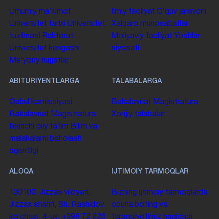
Umumiy maʼlumot
Ilmiy faoliyat
Oʻquv jarayoni
Universitet tarixi
Universitet
Xalqaro munosabatlar
tuzilmasi
Rektorat
Moliyaviy faoliyat
Yoshlar
Universitet kengashi
siyosati
Me'yoriy hujjatlar
ABITURIYENTLARGA
TALABALARGA
Qabul komissiyasi
Bakalavriat
Magistratura
Bakalavriat
Magistratura
Xorijiy talabalar
Ikkinchi oliy taʼlim
Bilim va
malakalarni baholash
agentligi
ALOQA
IJTIMOIY TARMOQLAR
130100. Jizzax viloyati,
Bizning ijtimoiy tarmoqlarda
Jizzax shahri, Sh. Rashidov
obuna boʻling va
koʻchasi, 4-uy.
+998 72 226
taraqqiyotimiz haqidagi