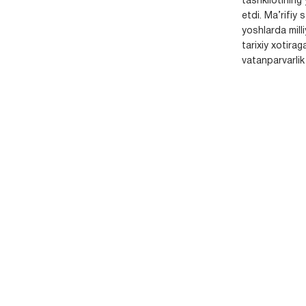
tashkilotining 
etdi. Ma’rifiy 
yoshlarda milli
tarixiy xotirag
vatanparvarlik t