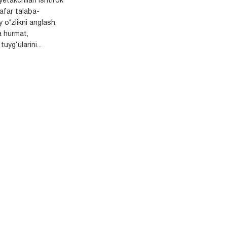
yetakchilari ishtirok
safar talaba-
y o‘zlikni anglash,
a hurmat,
uyg‘ularini...