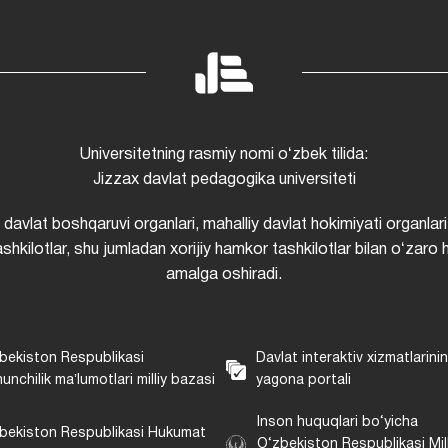
Universitetning rasmiy nomi oʻzbek tilida:
Jizzax davlat pedagogika universiteti
i davlat boshqaruvi organlari, mahalliy davlat hokimiyati organlari
shkilotlar, shu jumladan xorijiy hamkor tashkilotlar bilan oʻzaro 
amalga oshiradi.
bekiston Respublikasi
Davlat interaktiv xizmatlarini
unchilik maʼlumotlari milliy bazasi
yagona portali
Inson huquqlari bo‘yicha
bekiston Respublikasi Hukumat
O‘zbekiston Respublikasi Mill