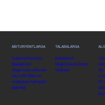
ABITURIYENTLARGA
TALABALARGA
AL
Qabul komissiyasi
Bakalavriat
130
Bakalavriat
Magistratura
Xorijiy
vilo
Magistratura
Ikkinchi
talabalar
Sh.
oliy taʼlim
Bilim va
4-u
malakalarni baholash
57
agentligi
inf
jiz