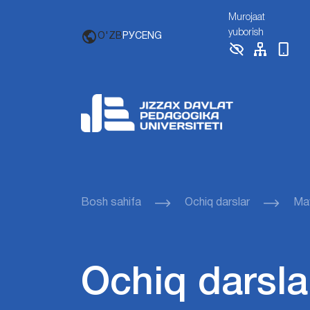
Murojaat
yuborish
O'ZB
РУС
ENG
Bosh sahifa
Ochiq darslar
Mav
Ochiq darsla