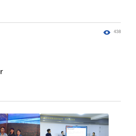
.
438
r