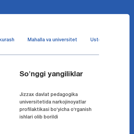
 kurash
Mahalla va universitet
Ustozlar suhbatin 
So'nggi yangiliklar
Jizzax davlat pedagogika
universitetida narkojinoyatlar
profilaktikasi bo‘yicha o‘rganish
ishlari olib borildi