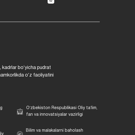
, kadrlar boʻyicha pudrat
hamkorlikda oʻz faoliyatini
ng
Oʻzbekiston Respublikasi Oliy taʼlim,
fan va innovatsiyalar vazirligi
Bilim va malakalarni baholash
iy