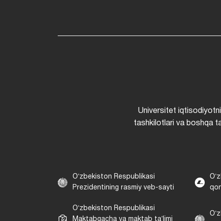
Universitet iqtisodiyotn
tashkilotlari va boshqa ta
Oʻzbekiston Respublikasi
Oʻz
Prezidentining rasmiy veb-sayti
qon
Oʻzbekiston Respublikasi
Oʻz
Maktabgacha va maktab taʼlimi