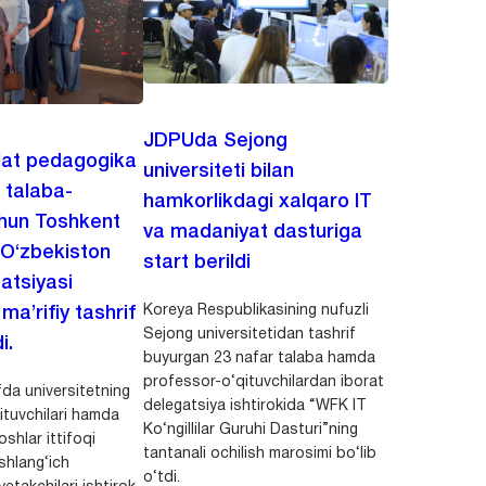
JDPUda Sejong
lat pedagogika
universiteti bilan
i talaba-
hamkorlikdagi xalqaro IT
chun Toshkent
va madaniyat dasturiga
 O‘zbekiston
start berildi
zatsiyasi
Koreya Respublikasining nufuzli
a’rifiy tashrif
Sejong universitetidan tashrif
i.
buyurgan 23 nafar talaba hamda
professor-o‘qituvchilardan iborat
da universitetning
delegatsiya ishtirokida “WFK IT
ituvchilari hamda
Ko‘ngillilar Guruhi Dasturi”ning
shlar ittifoqi
tantanali ochilish marosimi bo‘lib
shlang‘ich
o‘tdi.