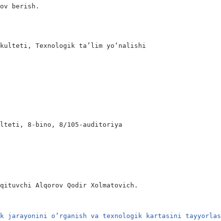
ov berish.

kulteti, Texnologik ta’lim yo‘nalishi

lteti, 8-bino, 8/105-auditoriya

qituvchi Alqorov Qodir Xolmatovich.

ik jarayonini o‘rganish va texnologik kartasini tayyorla