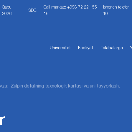
Qabul
Call markaz: +998 72 221 55
Ishonch telefon
SDG
2026
16
10
Universitet
Faoliyat
Talabalarga
Y
zu: Zulpin detalining texnologik kartasi va uni tayyorlash.
r