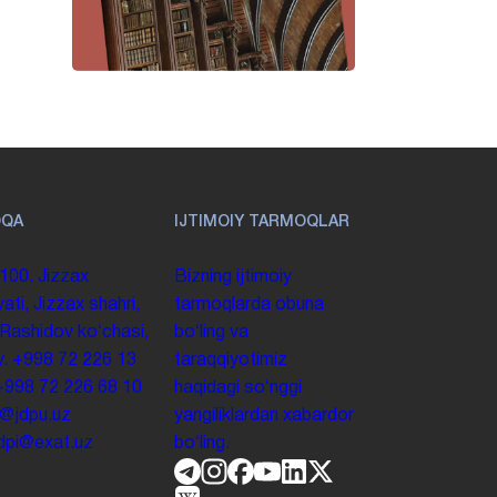
OQA
IJTIMOIY TARMOQLAR
100. Jizzax
Bizning ijtimoiy
yati, Jizzax shahri,
tarmoqlarda obuna
 Rashidov koʻchasi,
boʻling va
y.
+998 72 226 13
taraqqiyotimiz
+998 72 226 68 10
haqidagi soʻnggi
o@jdpu.uz
yangiliklardan xabardor
.jdpi@exat.uz
boʻling.