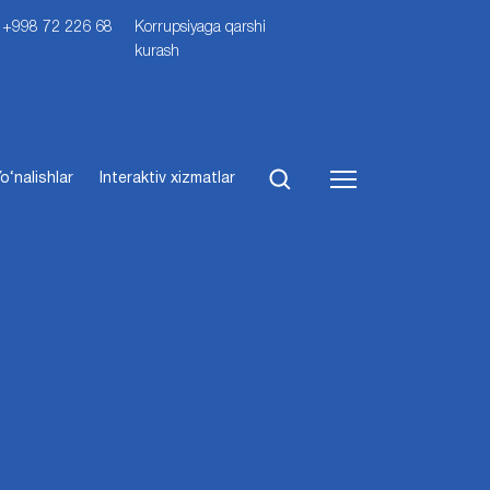
i: +998 72 226 68
Korrupsiyaga qarshi
kurash
o‘nalishlar
Interaktiv xizmatlar