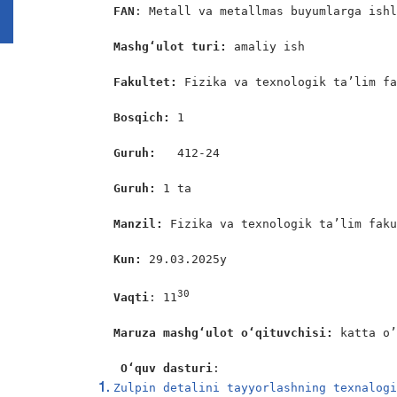
FAN
: Metall va metallmas buyumlarga ishl
Mashg‘ulot turi:
 amaliy ish       

Fakultet:
 Fizika va texnologik ta’lim fa
Bosqich:
 1

Guruh:
   412-24

Guruh:
 1 ta

Manzil:
 Fizika va texnologik ta’lim faku
Kun:
 29.03.2025y

30 
Vaqti
: 11
Maruza mashgʻulot oʻqituvchisi:
 katta o’
O‘quv dasturi
:
Zulpin detalini tayyorlashning texnalog