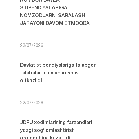
NOMDOR DAVLAT
STIPENDIYALARIGA
NOMZODLARNI SARALASH
JARAYONI DAVOM ETMOQDA
23/07/2026
Davlat stipendiyalariga talabgor
talabalar bilan uchrashuv
o‘tkazildi
22/07/2026
JDPU xodimlarining farzandlari
yozgi sog‘lomlashtirish
oromgohiga kuzatildi