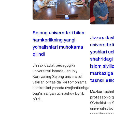
Sejong universiteti bilan
Jizzax dav
hamkorlikning yangi
universitet
yo‘nalishlari muhokama
yoshlari u
qilindi
shahridagi
Jizzax davlat pedagogika
Islom sivili
universiteti hamda Janubiy
markaziga m
Koreyaning Sejong universiteti
tashkil etild
vakillari o‘rtasida ikki tomonlama
hamkorlikni yanada rivojlantirishga
Mazkur tashrif
bag‘ishlangan uchrashuv bo‘lib
professor-o‘q
o‘tdi.
O‘zbekiston Yo
universitet bo