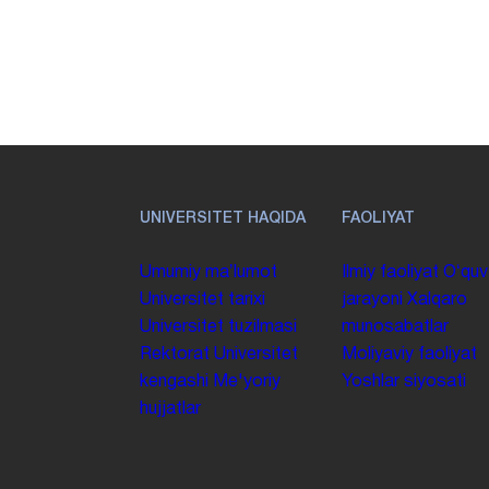
UNIVERSITET HAQIDA
FAOLIYAT
Umumiy maʼlumot
Ilmiy faoliyat
Oʻquv
Universitet tarixi
jarayoni
Xalqaro
Universitet tuzilmasi
munosabatlar
Rektorat
Universitet
Moliyaviy faoliyat
kengashi
Me'yoriy
Yoshlar siyosati
hujjatlar