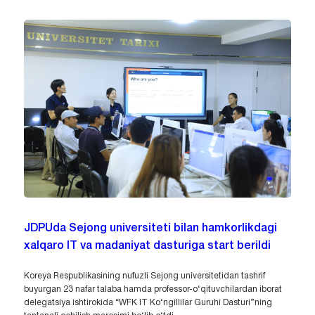
JDPUda Sejong universiteti bilan hamkorlikdagi
xalqaro IT va madaniyat dasturiga start berildi
Koreya Respublikasining nufuzli Sejong universitetidan tashrif
buyurgan 23 nafar talaba hamda professor-o‘qituvchilardan iborat
delegatsiya ishtirokida “WFK IT Ko‘ngillilar Guruhi Dasturi”ning