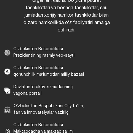
organlari, kadrlar boʻyicha pudrat
tashkilotlari va boshqa tashkilotlar, shu
jumladan xorijiy hamkor tashkilotlar bilan
oʻzaro hamkorlikda oʻz faoliyatini amalga
oshiradi.
Oʻzbekiston Respublikasi
Prezidentining rasmiy veb-sayti
Oʻzbekiston Respublikasi
qonunchilik maʼlumotlari milliy bazasi
Davlat interaktiv xizmatlarining
yagona portali
Oʻzbekiston Respublikasi Oliy taʼlim,
fan va innovatsiyalar vazirligi
Oʻzbekiston Respublikasi
Maktabgacha va maktab taʼlimi