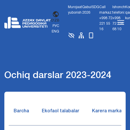
Murojaat
Qabul
SDG
Call
Ishonch
Ko
yuborish
2026
markaz:
telefoni:
qa
+998 72
+998
ku
O'ZB
221 55
72 226
РУС
16
68 10
ENG
Ochiq darslar 2023-2024
Barcha
Ekofaol talabalar
Karera markazi