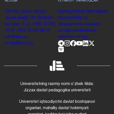
ALOQA
IJTIMOIY TARMOQLAR
130100. Jizzax viloyati,
Bizning ijtimoiy tarmoqlarda
Jizzax shahri, Sh. Rashidov
obuna boʻling va
koʻchasi, 4-uy.
+998 72 226
taraqqiyotimiz haqidagi
13 57
+998 72 226 68 10
soʻnggi yangiliklardan
info@jdpu.uz
xabardor boʻling.
jiz.jdpi@exat.uz
Universitetning rasmiy nomi oʻzbek tilida:
Jizzax davlat pedagogika universiteti
Universitet iqtisodiyotni davlat boshqaruvi
organlari, mahalliy davlat hokimiyati