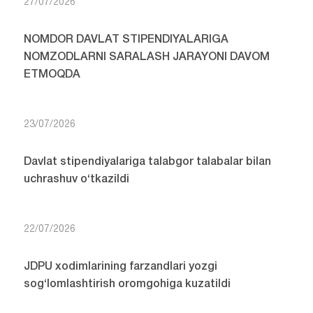
27/07/2026
NOMDOR DAVLAT STIPENDIYALARIGA
NOMZODLARNI SARALASH JARAYONI DAVOM
ETMOQDA
23/07/2026
Davlat stipendiyalariga talabgor talabalar bilan
uchrashuv o‘tkazildi
22/07/2026
JDPU xodimlarining farzandlari yozgi
sog‘lomlashtirish oromgohiga kuzatildi