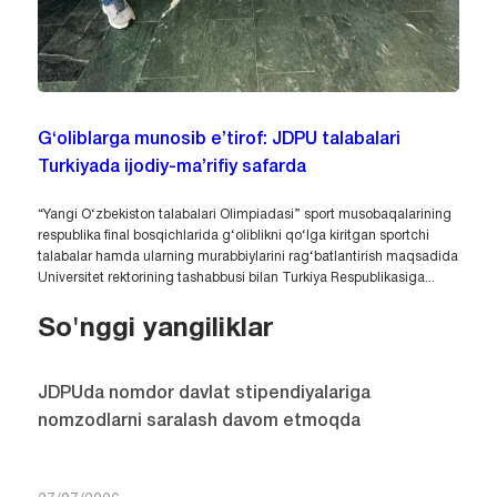
G‘oliblarga munosib e’tirof: JDPU talabalari
Turkiyada ijodiy-ma’rifiy safarda
“Yangi O‘zbekiston talabalari Olimpiadasi” sport musobaqalarining
respublika final bosqichlarida g‘oliblikni qo‘lga kiritgan sportchi
talabalar hamda ularning murabbiylarini rag‘batlantirish maqsadida
Universitet rektorining tashabbusi bilan Turkiya Respublikasiga...
So'nggi yangiliklar
JDPUda nomdor davlat stipendiyalariga
nomzodlarni saralash davom etmoqda