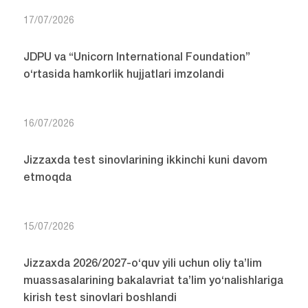
17/07/2026
JDPU va “Unicorn International Foundation”
o‘rtasida hamkorlik hujjatlari imzolandi
16/07/2026
Jizzaxda test sinovlarining ikkinchi kuni davom
etmoqda
15/07/2026
Jizzaxda 2026/2027-o‘quv yili uchun oliy ta’lim
muassasalarining bakalavriat ta’lim yo‘nalishlariga
kirish test sinovlari boshlandi