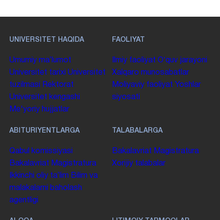
UNIVERSITET HAQIDA
FAOLIYAT
Umumiy maʼlumot
Ilmiy faoliyat
Oʻquv jarayoni
Universitet tarixi
Universitet
Xalqaro munosabatlar
tuzilmasi
Rektorat
Moliyaviy faoliyat
Yoshlar
Universitet kengashi
siyosati
Me'yoriy hujjatlar
ABITURIYENTLARGA
TALABALARGA
Qabul komissiyasi
Bakalavriat
Magistratura
Bakalavriat
Magistratura
Xorijiy talabalar
Ikkinchi oliy taʼlim
Bilim va
malakalarni baholash
agentligi