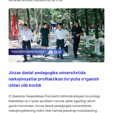
tantanali ochilish marosimi bo‘lib o‘tdi.
Jizzax davlat pedagogika universitetida
narkojinoyatlar profilaktikasi bo‘yicha o‘rganish
ishlari olib borildi
O‘zbekiston Respublikasi Prezidenti Administratsiyasi huzuridagi
Narkotiklar va o‘qotar qurollarni nazorat qilish agentligi ishchi
guruhi tomonidan Jizzax davlat pedagogika universitetida
narkojinoyatlarning oldini olish hamda psixotrop moddalarning...