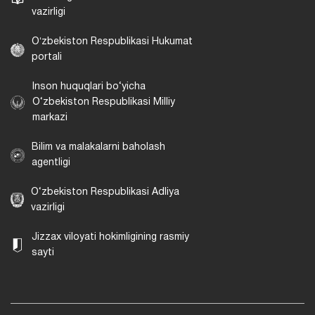
vazirligi
Oʻzbekiston Respublikasi Hukumat
portali
Inson huquqlari bo‘yicha
O‘zbekiston Respublikasi Milliy
markazi
Bilim va malakalarni baholash
agentligi
O‘zbekiston Respublikasi Adliya
vazirligi
Jizzax viloyati hokimligining rasmiy
sayti