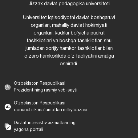
Jizzax davlat pedagogika universiteti
Universitet iqtisodiyotni davlat boshqaruvi
organlari, mahalliy davlat hokimiyati
organlari, kadrlar boʻyicha pudrat
tashkilotlari va boshqa tashkilotlar, shu
jumladan xorijiy hamkor tashkilotlar bilan
oʻzaro hamkorlikda oʻz faoliyatini amalga
oshiradi.
Oʻzbekiston Respublikasi
Prezidentining rasmiy veb-sayti
Oʻzbekiston Respublikasi
qonunchilik maʼlumotlari milliy bazasi
Davlat interaktiv xizmatlarining
yagona portali