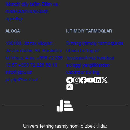
Ikkinchi oliy taʼlim
Bilim va
malakalarni baholash
agentligi
ALOQA
IJTIMOIY TARMOQLAR
130100. Jizzax viloyati,
Bizning ijtimoiy tarmoqlarda
Jizzax shahri, Sh. Rashidov
obuna boʻling va
koʻchasi, 4-uy.
+998 72 226
taraqqiyotimiz haqidagi
13 57
+998 72 226 68 10
soʻnggi yangiliklardan
info@jdpu.uz
xabardor boʻling.
jiz.jdpi@exat.uz
Universitetning rasmiy nomi oʻzbek tilida: