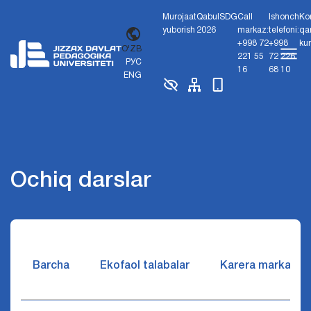
Murojaat
Qabul
SDG
Call
Ishonch
Ko
yuborish
2026
markaz:
telefoni:
qa
+998 72
+998
ku
O'ZB
221 55
72 226
РУС
16
68 10
ENG
Ochiq darslar
Barcha
Ekofaol talabalar
Karera markazi