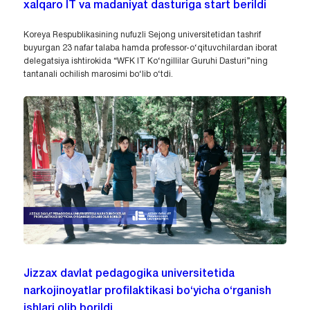
xalqaro IT va madaniyat dasturiga start berildi
Koreya Respublikasining nufuzli Sejong universitetidan tashrif
buyurgan 23 nafar talaba hamda professor-o‘qituvchilardan iborat
delegatsiya ishtirokida “WFK IT Ko‘ngillilar Guruhi Dasturi”ning
tantanali ochilish marosimi bo‘lib o‘tdi.
Jizzax davlat pedagogika universitetida
narkojinoyatlar profilaktikasi bo‘yicha o‘rganish
ishlari olib borildi