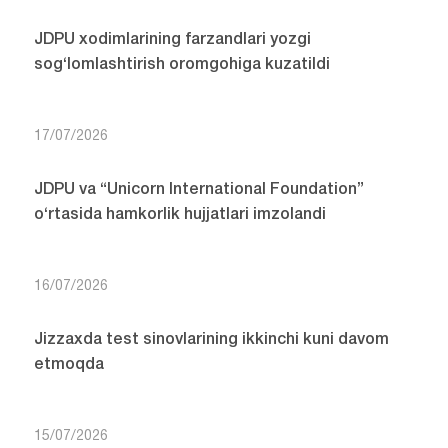
JDPU xodimlarining farzandlari yozgi
sog‘lomlashtirish oromgohiga kuzatildi
17/07/2026
JDPU va “Unicorn International Foundation”
o‘rtasida hamkorlik hujjatlari imzolandi
16/07/2026
Jizzaxda test sinovlarining ikkinchi kuni davom
etmoqda
15/07/2026