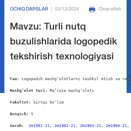
OCHIQ DARSLAR
02/12/2024
Chop etish
|
Mavzu: Turli nutq
buzulishlarida logopedik
tekshirish texnologiyasi
Fan:
 Logopedik mashg‘ulotlarni tashkil etish va re’j
Mashg‘ulot turi:
 Ma’ruza mashg‘uloti

Fakultet:
 Sirtqi bo’lim

Bosqich: 
5

Guruh:  
2m1901-21
, 
2m1902-21
, 
2m1903-21
, 
2m1904-21
,