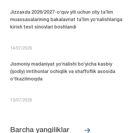
Jizzaxda 2026/2027-o‘quv yili uchun oliy ta’lim
muassasalarining bakalavriat ta’lim yo‘nalishlariga
kirish test sinovlari boshlandi
14/07/2026
Jismoniy madaniyat yo‘nalishi bo‘yicha kasbiy
(ijodiy) imtihonlar ochiqlik va shaffoflik asosida
o‘tkazilmoqda
13/07/2026
Barcha yangiliklar