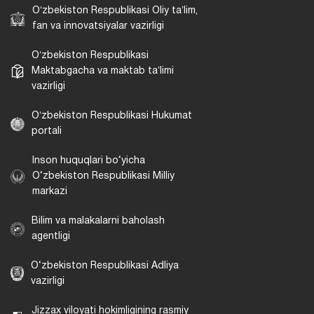
Oʻzbekiston Respublikasi Oliy taʼlim,
fan va innovatsiyalar vazirligi
Oʻzbekiston Respublikasi
Maktabgacha va maktab taʼlimi
vazirligi
Oʻzbekiston Respublikasi Hukumat
portali
Inson huquqlari bo‘yicha
O‘zbekiston Respublikasi Milliy
markazi
Bilim va malakalarni baholash
agentligi
O‘zbekiston Respublikasi Adliya
vazirligi
Jizzax viloyati hokimligining rasmiy