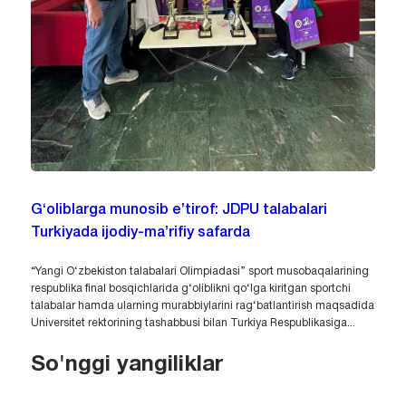
G‘oliblarga munosib e’tirof: JDPU talabalari
Turkiyada ijodiy-ma’rifiy safarda
“Yangi O‘zbekiston talabalari Olimpiadasi” sport musobaqalarining
respublika final bosqichlarida g‘oliblikni qo‘lga kiritgan sportchi
talabalar hamda ularning murabbiylarini rag‘batlantirish maqsadida
Universitet rektorining tashabbusi bilan Turkiya Respublikasiga...
So'nggi yangiliklar