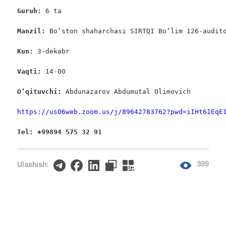
Guruh: 
6 ta

Manzil: 
Bo‘ston shaharchasi SIRTQI Bo‘lim 126-audito
Kun: 
3-dekabr

Vaqti: 
14-00

O‘qituvchi: 
Abdunazarov Abdumutal Olimovich

https://us06web.zoom.us/j/89642783762?pwd=iIHt61EqE
Tel: +99894 575 32 91
399
Ulashish: