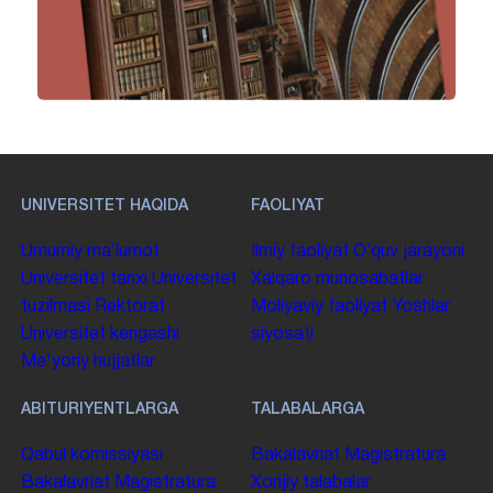
UNIVERSITET HAQIDA
FAOLIYAT
Umumiy maʼlumot
Ilmiy faoliyat
Oʻquv jarayoni
Universitet tarixi
Universitet
Xalqaro munosabatlar
tuzilmasi
Rektorat
Moliyaviy faoliyat
Yoshlar
Universitet kengashi
siyosati
Me'yoriy hujjatlar
ABITURIYENTLARGA
TALABALARGA
Qabul komissiyasi
Bakalavriat
Magistratura
Bakalavriat
Magistratura
Xorijiy talabalar