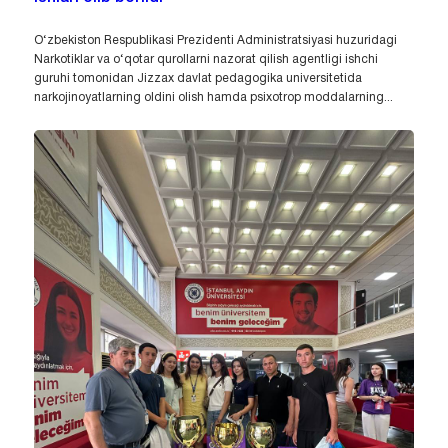
O‘zbekiston Respublikasi Prezidenti Administratsiyasi huzuridagi
Narkotiklar va o‘qotar qurollarni nazorat qilish agentligi ishchi
guruhi tomonidan Jizzax davlat pedagogika universitetida
narkojinoyatlarning oldini olish hamda psixotrop moddalarning...