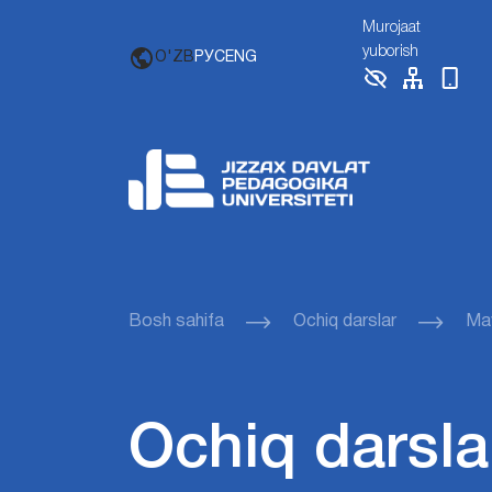
Murojaat
yuborish
O'ZB
РУС
ENG
Bosh sahifa
Ochiq darslar
Mav
Ochiq darsla