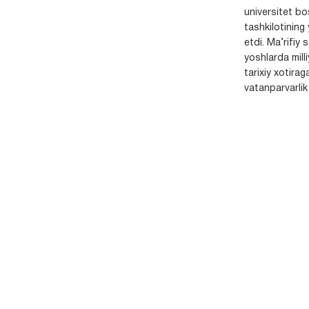
universitet bo
tashkilotining 
etdi. Ma’rifiy 
yoshlarda milli
tarixiy xotirag
vatanparvarlik t