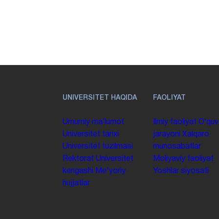
UNIVERSITET HAQIDA
FAOLIYAT
Umumiy maʼlumot
Ilmiy faoliyat
Oʻquv
Universitet tarixi
jarayoni
Xalqaro
Universitet tuzilmasi
munosabatlar
Rektorat
Universitet
Moliyaviy faoliyat
kengashi
Me'yoriy
Yoshlar siyosati
hujjatlar