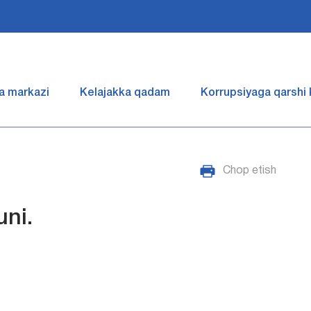
a markazi
Kelajakka qadam
Korrupsiyaga qarshi
Chop etish
ni.