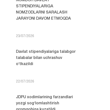
NOMDOR DAVLAT
STIPENDIYALARIGA
NOMZODLARNI SARALASH
JARAYONI DAVOM ETMOQDA
23/07/2026
Davlat stipendiyalariga talabgor
talabalar bilan uchrashuv
o‘tkazildi
22/07/2026
JDPU xodimlarining farzandlari
yozgi sog‘lomlashtirish
oromgohiga kuzatildi