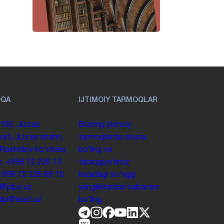
OQA
IJTIMOIY TARMOQLAR
100. Jizzax
Bizning ijtimoiy
yati, Jizzax shahri,
tarmoqlarda obuna
 Rashidov koʻchasi,
boʻling va
y.
+998 72 226 13
taraqqiyotimiz
+998 72 226 68 10
haqidagi soʻnggi
o@jdpu.uz
yangiliklardan xabardor
.jdpi@exat.uz
boʻling.