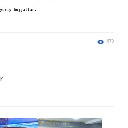
’yoriy hujjatlar. 
370
r