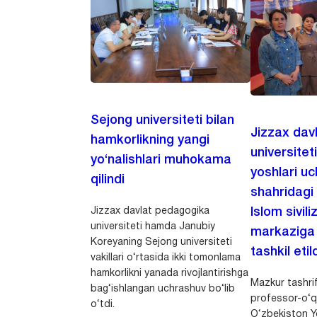
Sejong universiteti bilan
Jizzax dav
hamkorlikning yangi
universitet
yo‘nalishlari muhokama
yoshlari u
qilindi
shahridagi
Jizzax davlat pedagogika
Islom sivili
universiteti hamda Janubiy
markaziga m
Koreyaning Sejong universiteti
tashkil etild
vakillari o‘rtasida ikki tomonlama
hamkorlikni yanada rivojlantirishga
Mazkur tashrif
bag‘ishlangan uchrashuv bo‘lib
professor-o‘q
o‘tdi.
O‘zbekiston Yo