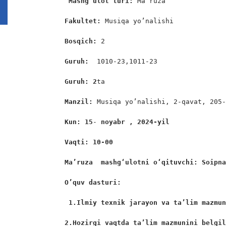
Mashg’ulot turi:
 Ma’ruza

Fakultet:
 Musiqa yo’nalishi

Bosqich: 
2

Guruh:  
1010-23,1011-23

Guruh: 2
ta

Manzil: 
Musiqa yo’nalishi, 2-qavat, 205-
Kun: 15
-
 noyabr , 2024-yil
Vaqti: 10-00
Ma’ruza  mashgʻulotni oʻqituvchi: Soipn
O’quv dasturi:
1.Ilmiy texnik jarayon va ta’lim mazmu
2.Hozirgi vaqtda ta’lim mazmunini belgi