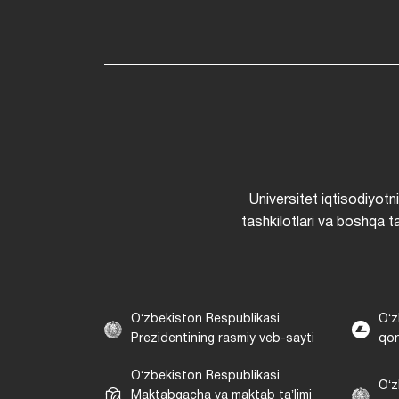
Universitet iqtisodiyotn
tashkilotlari va boshqa ta
Oʻzbekiston Respublikasi
Oʻz
Prezidentining rasmiy veb-sayti
qon
Oʻzbekiston Respublikasi
Oʻz
Maktabgacha va maktab taʼlimi