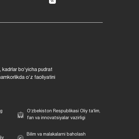
, kadrlar boʻyicha pudrat
hamkorlikda oʻz faoliyatini
ng
Oʻzbekiston Respublikasi Oliy taʼlim,
fan va innovatsiyalar vazirligi
Bilim va malakalarni baholash
iy