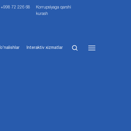
i: +998 72 226 68
Korrupsiyaga qarshi
kurash
o‘nalishlar
Interaktiv xizmatlar