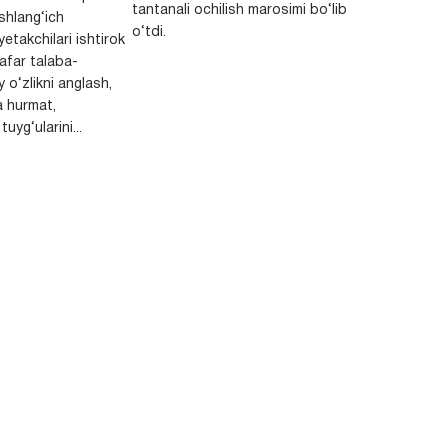
tantanali ochilish marosimi bo‘lib
shlang‘ich
o‘tdi.
yetakchilari ishtirok
safar talaba-
y o‘zlikni anglash,
a hurmat,
uyg‘ularini...