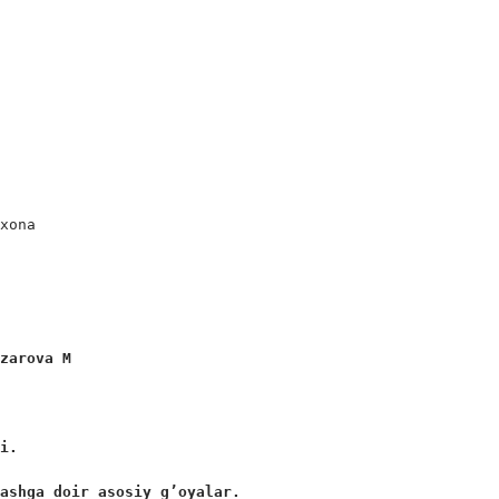
xona

azarova M
ni. 
lashga doir asosiy g’oyalar. 