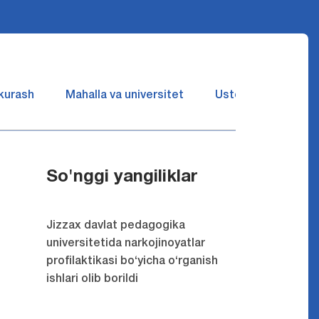
 kurash
Mahalla va universitet
Ustozlar suhbatin 
So'nggi yangiliklar
Jizzax davlat pedagogika
universitetida narkojinoyatlar
profilaktikasi bo‘yicha o‘rganish
ishlari olib borildi