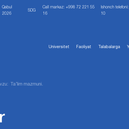
Qabul
Call markaz: +998 72 221 55
Ishonch telefon
SDG
2026
16
10
Universitet
Faoliyat
Talabalarga
Y
zu: Ta’lim mazmuni.
r