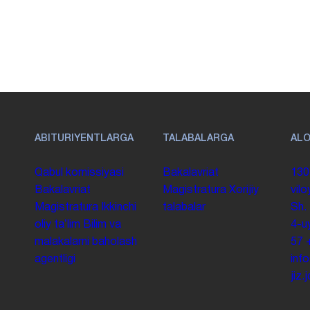
ABITURIYENTLARGA
TALABALARGA
AL
Qabul komissiyasi
Bakalavriat
130
Bakalavriat
Magistratura
Xorijiy
vilo
Magistratura
Ikkinchi
talabalar
Sh.
oliy taʼlim
Bilim va
4-u
malakalarni baholash
57
agentligi
inf
jiz