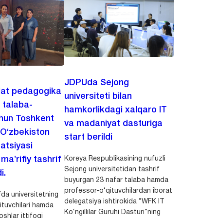
JDPUda Sejong
lat pedagogika
universiteti bilan
i talaba-
hamkorlikdagi xalqaro IT
chun Toshkent
va madaniyat dasturiga
 O‘zbekiston
start berildi
zatsiyasi
Koreya Respublikasining nufuzli
a’rifiy tashrif
Sejong universitetidan tashrif
i.
buyurgan 23 nafar talaba hamda
professor-o‘qituvchilardan iborat
da universitetning
delegatsiya ishtirokida “WFK IT
ituvchilari hamda
Ko‘ngillilar Guruhi Dasturi”ning
shlar ittifoqi