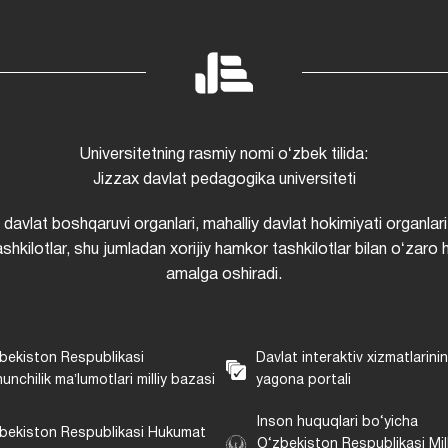
Universitetning rasmiy nomi oʻzbek tilida:
Jizzax davlat pedagogika universiteti
i davlat boshqaruvi organlari, mahalliy davlat hokimiyati organlari
shkilotlar, shu jumladan xorijiy hamkor tashkilotlar bilan oʻzaro 
amalga oshiradi.
bekiston Respublikasi
Davlat interaktiv xizmatlarini
unchilik maʼlumotlari milliy bazasi
yagona portali
Inson huquqlari bo‘yicha
bekiston Respublikasi Hukumat
O‘zbekiston Respublikasi Mill