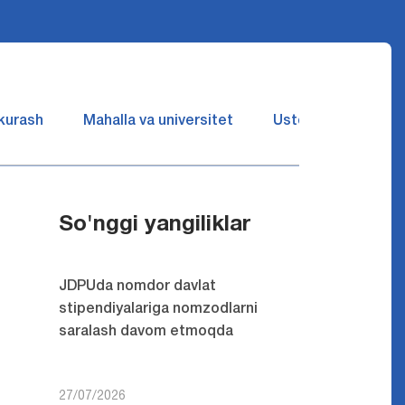
 kurash
Mahalla va universitet
Ustozlar suhbatin 
So'nggi yangiliklar
JDPUda nomdor davlat
stipendiyalariga nomzodlarni
saralash davom etmoqda
27/07/2026