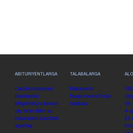
ABITURIYENTLARGA
TALABALARGA
AL
Qabul komissiyasi
Bakalavriat
130
Bakalavriat
Magistratura
Xorijiy
vilo
Magistratura
Ikkinchi
talabalar
Sh.
oliy taʼlim
Bilim va
4-u
malakalarni baholash
57
agentligi
inf