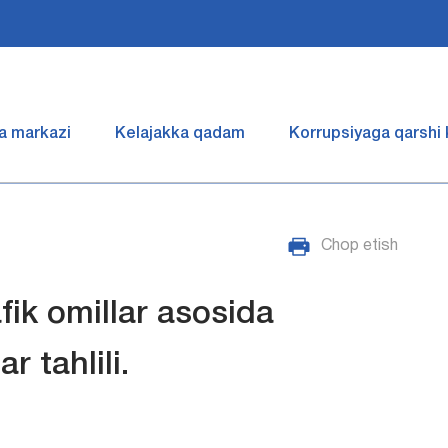
a markazi
Kelajakka qadam
Korrupsiyaga qarshi
Chop etish
ik omillar asosida
 tahlili.