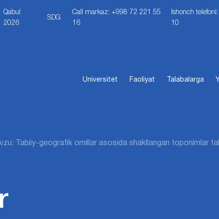
Qabul
Call markaz: +998 72 221 55
Ishonch telefon
SDG
2026
16
10
Universitet
Faoliyat
Talabalarga
Y
zu: Tabiiy-geografik omillar asosida shakllangan toponimlar tahl
r