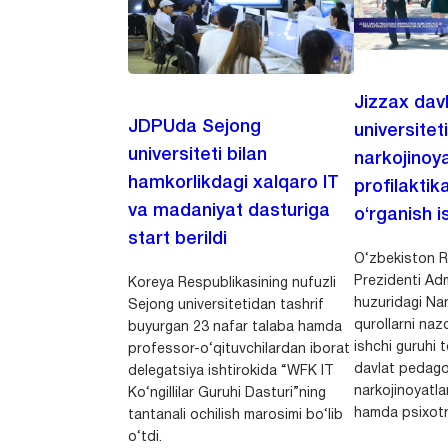
Jizzax dav
JDPUda Sejong
universitet
universiteti bilan
narkojinoya
hamkorlikdagi xalqaro IT
profilaktik
va madaniyat dasturiga
o‘rganish is
start berildi
O‘zbekiston R
Prezidenti Adm
Koreya Respublikasining nufuzli
huzuridagi Nar
Sejong universitetidan tashrif
qurollarni nazo
buyurgan 23 nafar talaba hamda
ishchi guruhi
professor-o‘qituvchilardan iborat
davlat pedago
delegatsiya ishtirokida “WFK IT
narkojinoyatlar
Ko‘ngillilar Guruhi Dasturi”ning
hamda psixotr
tantanali ochilish marosimi bo‘lib
o‘tdi.