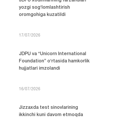
JDPU xodimlarining farzandlari
yozgi sog‘lomlashtirish
oromgohiga kuzatildi
17/07/2026
JDPU va “Unicorn International
Foundation” o‘rtasida hamkorlik
hujjatlari imzolandi
16/07/2026
Jizzaxda test sinovlarining
ikkinchi kuni davom etmoqda