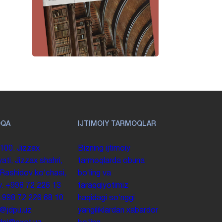
OQA
IJTIMOIY TARMOQLAR
100. Jizzax
Bizning ijtimoiy
yati, Jizzax shahri,
tarmoqlarda obuna
 Rashidov koʻchasi,
boʻling va
y.
+998 72 226 13
taraqqiyotimiz
+998 72 226 68 10
haqidagi soʻnggi
o@jdpu.uz
yangiliklardan xabardor