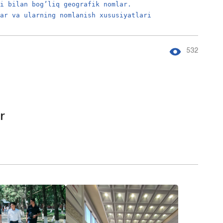
ri bilan bog’liq geografik nomlar.
lar va ularning nomlanish xususiyatlari
532
r