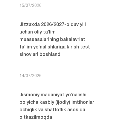
15/07/2026
Jizzaxda 2026/2027-o‘quv yili
uchun oliy ta’lim
muassasalarining bakalavriat
ta’lim yo‘nalishlariga kirish test
sinovlari boshlandi
14/07/2026
Jismoniy madaniyat yo‘nalishi
bo‘yicha kasbiy (ijodiy) imtihonlar
ochiqlik va shaffoflik asosida
o‘tkazilmoqda