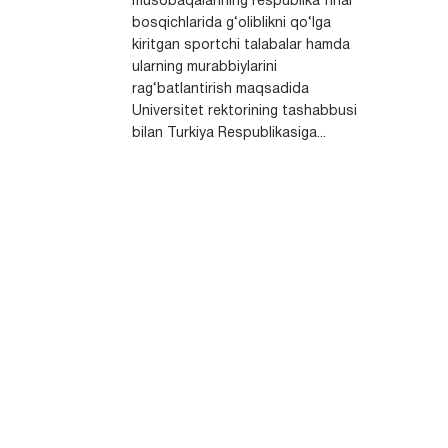
musobaqalarining respublika final
bosqichlarida g‘oliblikni qo‘lga
kiritgan sportchi talabalar hamda
ularning murabbiylarini
rag‘batlantirish maqsadida
Universitet rektorining tashabbusi
bilan Turkiya Respublikasiga...