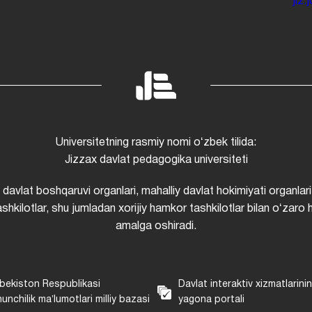
jiz
Universitetning rasmiy nomi oʻzbek tilida:
Jizzax davlat pedagogika universiteti
i davlat boshqaruvi organlari, mahalliy davlat hokimiyati organlari
shkilotlar, shu jumladan xorijiy hamkor tashkilotlar bilan oʻzaro 
amalga oshiradi.
bekiston Respublikasi
Davlat interaktiv xizmatlarini
unchilik maʼlumotlari milliy bazasi
yagona portali