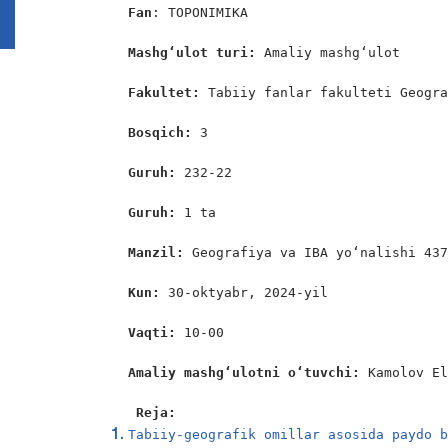
Fan
: TOPONIMIKA

Mashg‘ulot turi:
 Amaliy mashg‘ulot

Fakultet:
 Tabiiy fanlar fakulteti Geogra
Bosqich: 
3

Guruh: 
232-22

Guruh: 
1 ta

Manzil: 
Geografiya va IBA yo‘nalishi 437
Kun: 
30-oktyabr, 2024-yil

Vaqti: 
10-00

Amaliy mashgʻulotni oʻtuvchi: 
Kamolov El
Reja:
Tabiiy-geografik omillar asosida paydo 