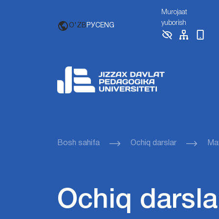
Murojaat
yuborish
O'ZB
РУС
ENG
Bosh sahifa
Ochiq darslar
Mav
Ochiq darsla