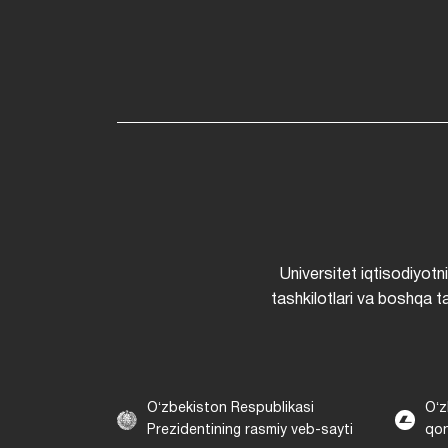
Universitet iqtisodiyotn
tashkilotlari va boshqa ta
Oʻzbekiston Respublikasi
Oʻz
Prezidentining rasmiy veb-sayti
qon