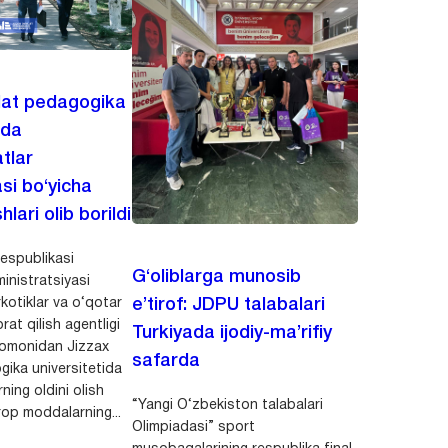
lat pedagogika
ida
tlar
asi bo‘yicha
hlari olib borildi
espublikasi
G‘oliblarga munosib
inistratsiyasi
kotiklar va o‘qotar
e’tirof: JDPU talabalari
rat qilish agentligi
Turkiyada ijodiy-ma’rifiy
 tomonidan Jizzax
safarda
gika universitetida
ning oldini olish
“Yangi O‘zbekiston talabalari
op moddalarning...
Olimpiadasi” sport