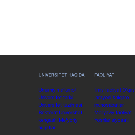
UNIVERSITET HAQIDA
FAOLIYAT
Umumiy maʼlumot
Ilmiy faoliyat
Oʻquv
Universitet tarixi
jarayoni
Xalqaro
Universitet tuzilmasi
munosabatlar
Rektorat
Universitet
Moliyaviy faoliyat
kengashi
Me'yoriy
Yoshlar siyosati
hujjatlar