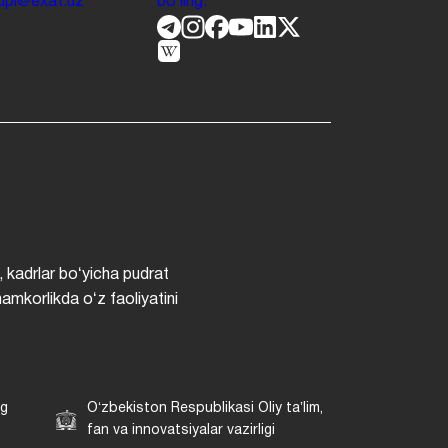
.jdpi@exat.uz
boʻling.
, kadrlar boʻyicha pudrat
hamkorlikda oʻz faoliyatini
ng
Oʻzbekiston Respublikasi Oliy taʼlim,
fan va innovatsiyalar vazirligi