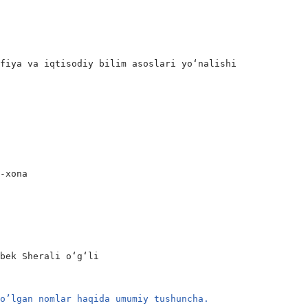
fiya va iqtisodiy bilim asoslari yo‘nalishi

-xona

bek Sherali o‘g‘li

bo’lgan nomlar haqida umumiy tushuncha.