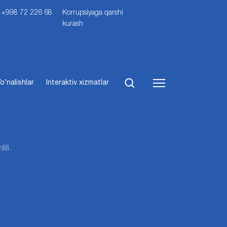
i: +998 72 226 68
Korrupsiyaga qarshi
kurash
o‘nalishlar
Interaktiv xizmatlar
ili.