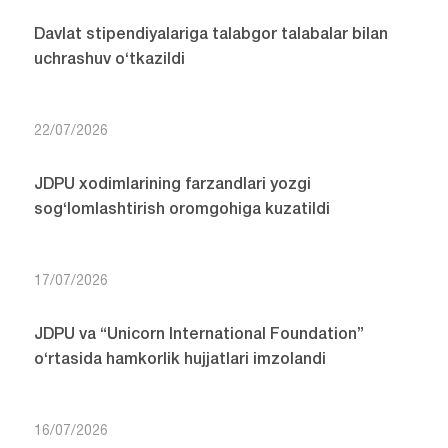
Davlat stipendiyalariga talabgor talabalar bilan
uchrashuv o‘tkazildi
22/07/2026
JDPU xodimlarining farzandlari yozgi
sog‘lomlashtirish oromgohiga kuzatildi
17/07/2026
JDPU va “Unicorn International Foundation”
o‘rtasida hamkorlik hujjatlari imzolandi
16/07/2026