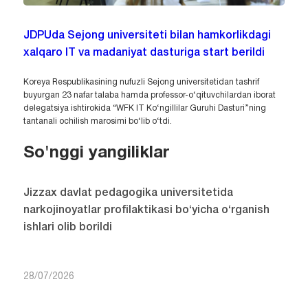
JDPUda Sejong universiteti bilan hamkorlikdagi
xalqaro IT va madaniyat dasturiga start berildi
Koreya Respublikasining nufuzli Sejong universitetidan tashrif
buyurgan 23 nafar talaba hamda professor-o‘qituvchilardan iborat
delegatsiya ishtirokida “WFK IT Ko‘ngillilar Guruhi Dasturi”ning
tantanali ochilish marosimi bo‘lib o‘tdi.
So'nggi yangiliklar
Jizzax davlat pedagogika universitetida
narkojinoyatlar profilaktikasi bo‘yicha o‘rganish
ishlari olib borildi
28/07/2026