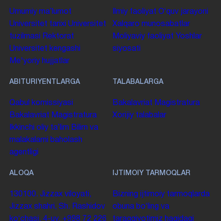
Umumiy maʼlumot
Ilmiy faoliyat
Oʻquv jarayoni
Universitet tarixi
Universitet
Xalqaro munosabatlar
tuzilmasi
Rektorat
Moliyaviy faoliyat
Yoshlar
Universitet kengashi
siyosati
Me'yoriy hujjatlar
ABITURIYENTLARGA
TALABALARGA
Qabul komissiyasi
Bakalavriat
Magistratura
Bakalavriat
Magistratura
Xorijiy talabalar
Ikkinchi oliy taʼlim
Bilim va
malakalarni baholash
agentligi
ALOQA
IJTIMOIY TARMOQLAR
130100. Jizzax viloyati,
Bizning ijtimoiy tarmoqlarda
Jizzax shahri, Sh. Rashidov
obuna boʻling va
koʻchasi, 4-uy.
+998 72 226
taraqqiyotimiz haqidagi