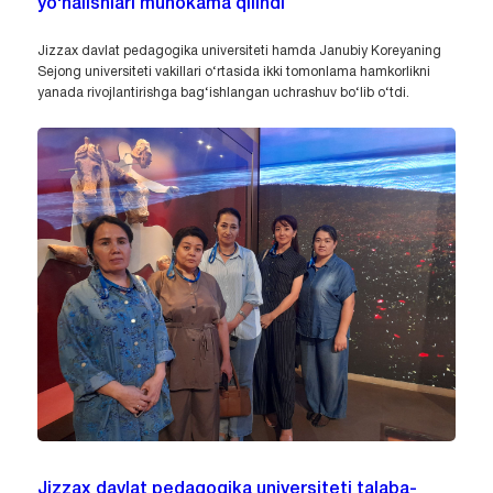
yo‘nalishlari muhokama qilindi
Jizzax davlat pedagogika universiteti hamda Janubiy Koreyaning
Sejong universiteti vakillari o‘rtasida ikki tomonlama hamkorlikni
yanada rivojlantirishga bag‘ishlangan uchrashuv bo‘lib o‘tdi.
Jizzax davlat pedagogika universiteti talaba-