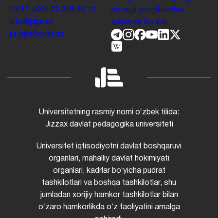
13 57
+998 72 226 68 10
soʻnggi yangiliklardan
info@jdpu.uz
xabardor boʻling.
jiz.jdpi@exat.uz
Universitetning rasmiy nomi oʻzbek tilida:
Jizzax davlat pedagogika universiteti
Universitet iqtisodiyotni davlat boshqaruvi
organlari, mahalliy davlat hokimiyati
organlari, kadrlar boʻyicha pudrat
tashkilotlari va boshqa tashkilotlar, shu
jumladan xorijiy hamkor tashkilotlar bilan
oʻzaro hamkorlikda oʻz faoliyatini amalga