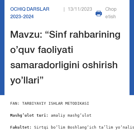
OCHIQ DARSLAR
13/11/2023
Chop
|
2023-2024
etish
Mavzu: “Sinf rahbarining
o’quv faoliyati
samaradorligini oshirish
yo’llari”
FAN: TARBIYAVIY ISHLAR METODIKASI

Mashg’ulot turi:
 amaliy mashg‘ulot

Fakultet:
 Sirtqi bo‘lim Boshlang‘ich ta’lim yo‘nalis