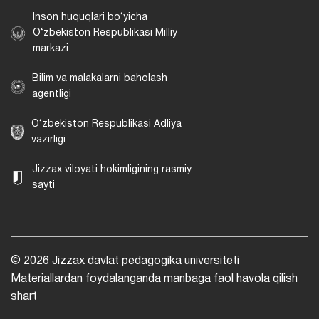
Inson huquqlari bo‘yicha
O‘zbekiston Respublikasi Milliy
markazi
Bilim va malakalarni baholash
agentligi
O‘zbekiston Respublikasi Adliya
vazirligi
Jizzax viloyati hokimligining rasmiy
sayti
© 2026 Jizzax davlat pedagogika universiteti
Materiallardan foydalanganda manbaga faol havola qilish
shart