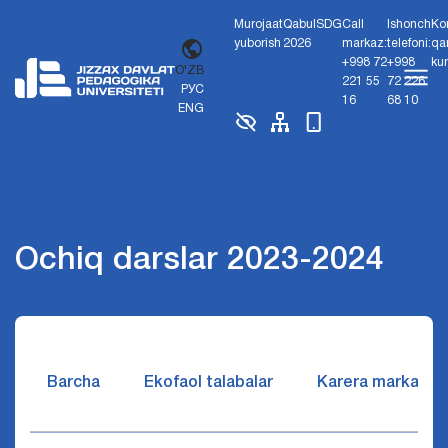
Murojaat
Qabul
SDG
Call
Ishonch
Ko
yuborish
2026
markaz:
telefoni:
qa
+998 72
+998
ku
O'ZB
221 55
72 226
РУС
16
68 10
ENG
Ochiq darslar 2023-2024
Barcha
Ekofaol talabalar
Karera markazi