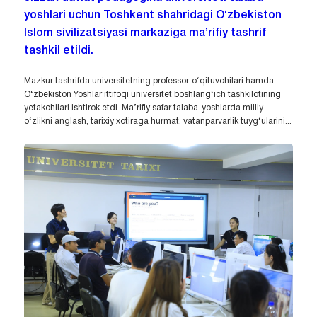
yoshlari uchun Toshkent shahridagi O‘zbekiston
Islom sivilizatsiyasi markaziga ma’rifiy tashrif
tashkil etildi.
Mazkur tashrifda universitetning professor-o‘qituvchilari hamda
O‘zbekiston Yoshlar ittifoqi universitet boshlang‘ich tashkilotining
yetakchilari ishtirok etdi. Ma’rifiy safar talaba-yoshlarda milliy
o‘zlikni anglash, tarixiy xotiraga hurmat, vatanparvarlik tuyg‘ularini...