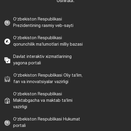
oshiradi.
Oʻzbekiston Respublikasi
Prezidentining rasmiy veb-sayti
Oʻzbekiston Respublikasi
qonunchilik maʼlumotlari milliy bazasi
Davlat interaktiv xizmatlarining
yagona portali
Oʻzbekiston Respublikasi Oliy taʼlim,
fan va innovatsiyalar vazirligi
Oʻzbekiston Respublikasi
Maktabgacha va maktab taʼlimi
vazirligi
Oʻzbekiston Respublikasi Hukumat
portali