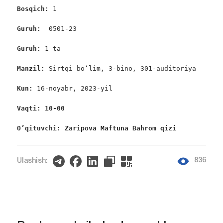
Bosqich: 
1

Guruh:  
0501-23

Guruh: 
1 ta

Manzil: 
Sirtqi bo‘lim, 3-bino, 301-auditoriya

Kun: 
16-noyabr, 2023-yil

Vaqti: 10-00
O’qituvchi: Zaripova Maftuna Bahrom qizi
836
Ulashish: