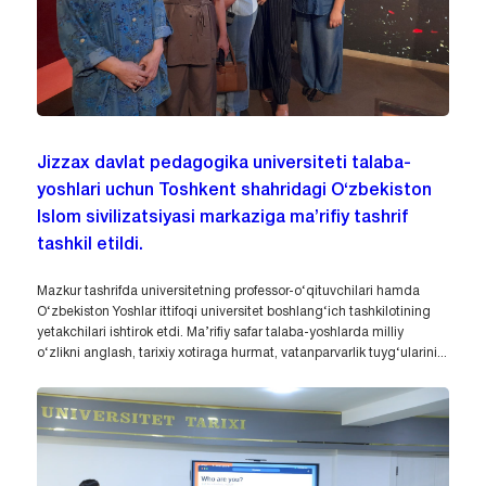
Jizzax davlat pedagogika universiteti talaba-
yoshlari uchun Toshkent shahridagi O‘zbekiston
Islom sivilizatsiyasi markaziga ma’rifiy tashrif
tashkil etildi.
Mazkur tashrifda universitetning professor-o‘qituvchilari hamda
O‘zbekiston Yoshlar ittifoqi universitet boshlang‘ich tashkilotining
yetakchilari ishtirok etdi. Ma’rifiy safar talaba-yoshlarda milliy
o‘zlikni anglash, tarixiy xotiraga hurmat, vatanparvarlik tuyg‘ularini...