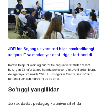
JDPUda Sejong universiteti bilan hamkorlikdagi
xalqaro IT va madaniyat dasturiga start berildi
Koreya Respublikasining nufuzli Sejong universitetidan tashrif
buyurgan 23 nafar talaba hamda professor-o‘qituvchilardan iborat
delegatsiya ishtirokida “WFK IT Ko‘ngillilar Guruhi Dasturi”ning
tantanali ochilish marosimi bo‘lib o‘tdi.
So'nggi yangiliklar
Jizzax davlat pedagogika universitetida