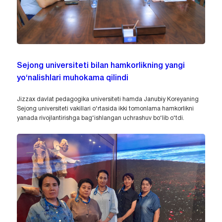
Sejong universiteti bilan hamkorlikning yangi
yo‘nalishlari muhokama qilindi
Jizzax davlat pedagogika universiteti hamda Janubiy Koreyaning
Sejong universiteti vakillari o‘rtasida ikki tomonlama hamkorlikni
yanada rivojlantirishga bag‘ishlangan uchrashuv bo‘lib o‘tdi.