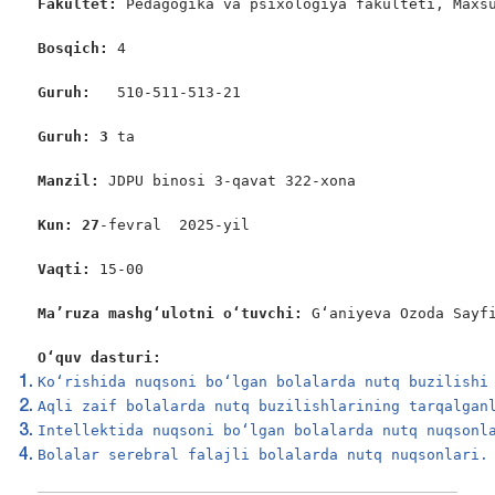
Fakultet:
 Pedagogika va psixologiya fakulteti, Maxsu
Bosqich: 
4

Guruh:  
 510-511-513-21

Guruh: 3 
ta

Manzil: 
JDPU binosi 3-qavat 322-xona

Kun: 2
7
-fevral  2025-yil

Vaqti: 
15-00

Ma’ruza mashgʻulotni oʻtuvchi: 
G‘aniyeva Ozoda Sayfi
O‘quv dasturi:
Koʻrishida nuqsoni boʻlgan bolalarda nutq buzilishi
Aqli zaif bolalarda nutq buzilishlarining tarqalgan
Intellektida nuqsoni boʻlgan bolalarda nutq nuqsonl
Bolalar serebral falajli bolalarda nutq nuqsonlari.