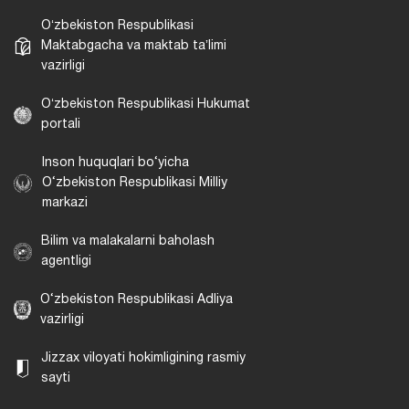
Oʻzbekiston Respublikasi
Maktabgacha va maktab taʼlimi
vazirligi
Oʻzbekiston Respublikasi Hukumat
portali
Inson huquqlari bo‘yicha
O‘zbekiston Respublikasi Milliy
markazi
Bilim va malakalarni baholash
agentligi
O‘zbekiston Respublikasi Adliya
vazirligi
Jizzax viloyati hokimligining rasmiy
sayti