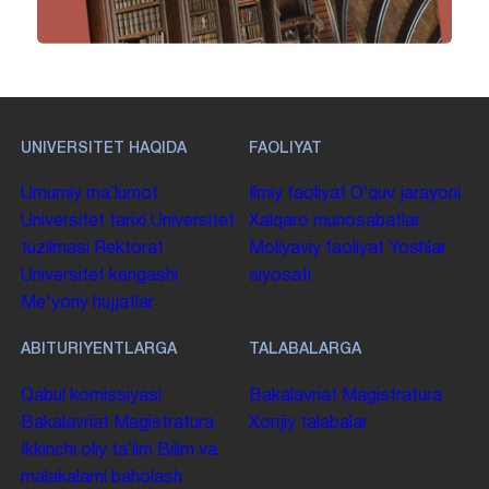
UNIVERSITET HAQIDA
FAOLIYAT
Umumiy maʼlumot
Ilmiy faoliyat
Oʻquv jarayoni
Universitet tarixi
Universitet
Xalqaro munosabatlar
tuzilmasi
Rektorat
Moliyaviy faoliyat
Yoshlar
Universitet kengashi
siyosati
Me'yoriy hujjatlar
ABITURIYENTLARGA
TALABALARGA
Qabul komissiyasi
Bakalavriat
Magistratura
Bakalavriat
Magistratura
Xorijiy talabalar
Ikkinchi oliy taʼlim
Bilim va
malakalarni baholash