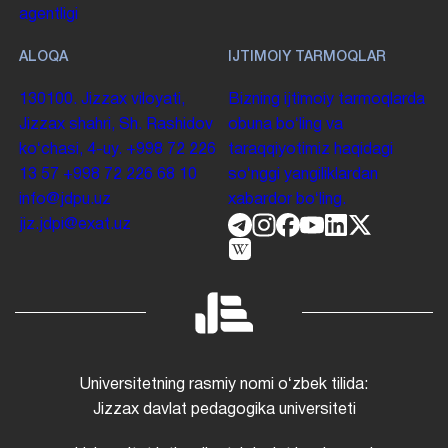
agentligi
ALOQA
IJTIMOIY TARMOQLAR
130100. Jizzax viloyati,
Bizning ijtimoiy tarmoqlarda
Jizzax shahri, Sh. Rashidov
obuna boʻling va
koʻchasi, 4-uy.
+998 72 226
taraqqiyotimiz haqidagi
13 57
+998 72 226 68 10
soʻnggi yangiliklardan
info@jdpu.uz
xabardor boʻling.
jiz.jdpi@exat.uz
Universitetning rasmiy nomi oʻzbek tilida:
Jizzax davlat pedagogika universiteti