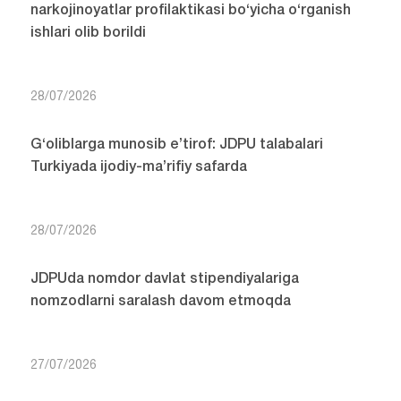
narkojinoyatlar profilaktikasi bo‘yicha o‘rganish
ishlari olib borildi
28/07/2026
G‘oliblarga munosib e’tirof: JDPU talabalari
Turkiyada ijodiy-ma’rifiy safarda
28/07/2026
JDPUda nomdor davlat stipendiyalariga
nomzodlarni saralash davom etmoqda
27/07/2026