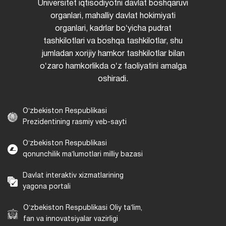
Universitet iqtisodiyotni davlat boshqaruvi
organlari, mahalliy davlat hokimiyati
organlari, kadrlar boʻyicha pudrat
tashkilotlari va boshqa tashkilotlar, shu
jumladan xorijiy hamkor tashkilotlar bilan
oʻzaro hamkorlikda oʻz faoliyatini amalga
oshiradi.
Oʻzbekiston Respublikasi
Prezidentining rasmiy veb-sayti
Oʻzbekiston Respublikasi
qonunchilik maʼlumotlari milliy bazasi
Davlat interaktiv xizmatlarining
yagona portali
Oʻzbekiston Respublikasi Oliy taʼlim,
fan va innovatsiyalar vazirligi