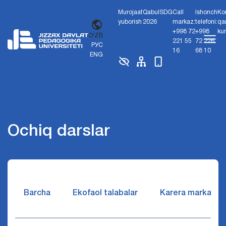
Murojaat
Qabul
SDG
Call
Ishonch
Ko
yuborish
2026
markaz:
telefoni:
qa
+998 72
+998
ku
O'ZB
221 55
72 226
РУС
16
68 10
ENG
Ochiq darslar
Barcha
Ekofaol talabalar
Karera markazi