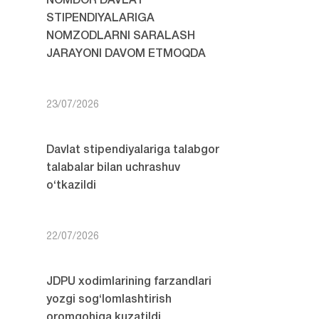
NOMDOR DAVLAT
STIPENDIYALARIGA
NOMZODLARNI SARALASH
JARAYONI DAVOM ETMOQDA
23/07/2026
Davlat stipendiyalariga talabgor
talabalar bilan uchrashuv
o‘tkazildi
22/07/2026
JDPU xodimlarining farzandlari
yozgi sog‘lomlashtirish
oromgohiga kuzatildi