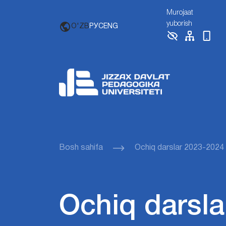
Murojaat
yuborish
O'ZB
РУС
ENG
Bosh sahifa
Ochiq darslar 2023-2024
Ochiq darsla