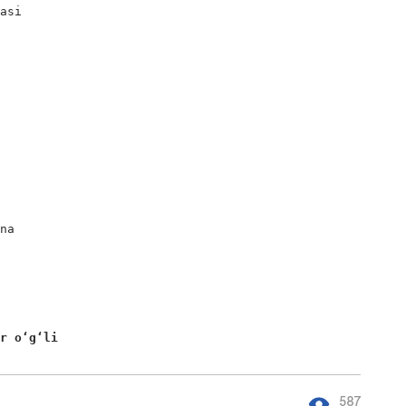
asi

na

or o‘g‘li 
587