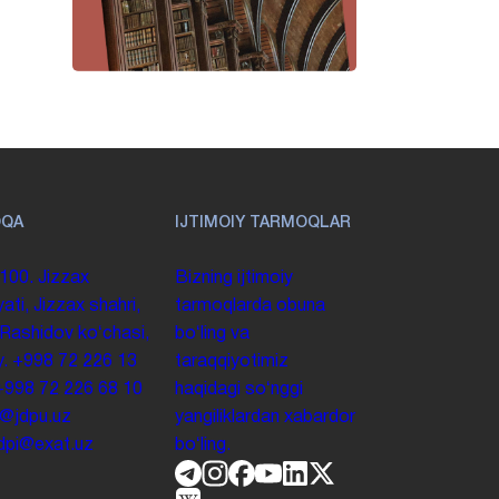
OQA
IJTIMOIY TARMOQLAR
100. Jizzax
Bizning ijtimoiy
yati, Jizzax shahri,
tarmoqlarda obuna
 Rashidov koʻchasi,
boʻling va
y.
+998 72 226 13
taraqqiyotimiz
+998 72 226 68 10
haqidagi soʻnggi
o@jdpu.uz
yangiliklardan xabardor
.jdpi@exat.uz
boʻling.