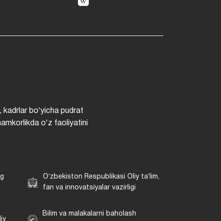
, kadrlar boʻyicha pudrat
hamkorlikda oʻz faoliyatini
ng
Oʻzbekiston Respublikasi Oliy taʼlim,
fan va innovatsiyalar vazirligi
Bilim va malakalarni baholash
iy