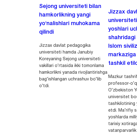
Sejong universiteti bilan
Jizzax dav
hamkorlikning yangi
universitet
yo‘nalishlari muhokama
yoshlari u
qilindi
shahridagi
Jizzax davlat pedagogika
Islom sivili
universiteti hamda Janubiy
markaziga m
Koreyaning Sejong universiteti
tashkil etild
vakillari o‘rtasida ikki tomonlama
hamkorlikni yanada rivojlantirishga
Mazkur tashrif
bag‘ishlangan uchrashuv bo‘lib
professor-o‘q
o‘tdi.
O‘zbekiston Yo
universitet bo
tashkilotining 
etdi. Ma’rifiy 
yoshlarda milli
tarixiy xotirag
vatanparvarlik t