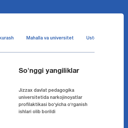
 kurash
Mahalla va universitet
Ustozlar suhbatin 
So'nggi yangiliklar
Jizzax davlat pedagogika
universitetida narkojinoyatlar
profilaktikasi bo‘yicha o‘rganish
ishlari olib borildi