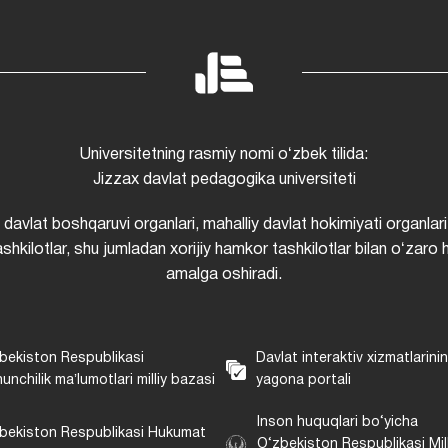
Universitetning rasmiy nomi oʻzbek tilida:
Jizzax davlat pedagogika universiteti
i davlat boshqaruvi organlari, mahalliy davlat hokimiyati organlari
shkilotlar, shu jumladan xorijiy hamkor tashkilotlar bilan oʻzaro 
amalga oshiradi.
bekiston Respublikasi
Davlat interaktiv xizmatlarini
unchilik maʼlumotlari milliy bazasi
yagona portali
Inson huquqlari bo‘yicha
bekiston Respublikasi Hukumat
O‘zbekiston Respublikasi Mill