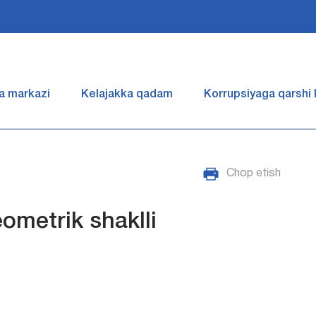
a markazi
Kelajakka qadam
Korrupsiyaga qarshi
Chop etish
metrik shaklli