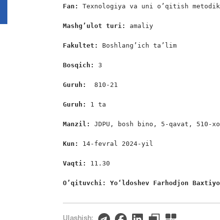
Fan: 
Texnologiya va uni o’qitish metodik
Mashg’ulot turi:
 amaliy

Fakultet:
 Boshlang’ich ta’lim

Bosqich: 
3

Guruh:  
810-21

Guruh: 
1 ta

Manzil: 
JDPU, bosh bino, 5-qavat, 510-xo
Kun: 
14-fevral 2024-yil

Vaqti: 
11.30

O’qituvchi: Yo‘ldoshev Farhodjon Baxtiy
Ulashish: