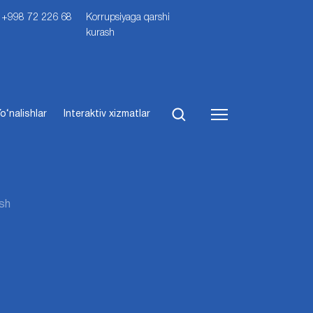
i: +998 72 226 68
Korrupsiyaga qarshi
kurash
o‘nalishlar
Interaktiv xizmatlar
ash