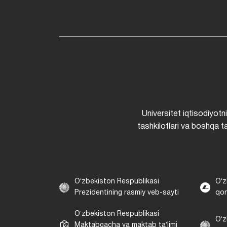
Universitet iqtisodiyotn
tashkilotlari va boshqa ta
Oʻzbekiston Respublikasi
Oʻz
Prezidentining rasmiy veb-sayti
qon
Oʻzbekiston Respublikasi
Oʻz
Maktabgacha va maktab taʼlimi