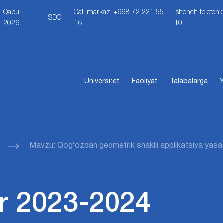
Qabul
Call markaz: +998 72 221 55
Ishonch telefon
SDG
2026
16
10
Universitet
Faoliyat
Talabalarga
Y
Mavzu: Qogʻozdan geometrik shaklli applikatsiya yas
r 2023-2024