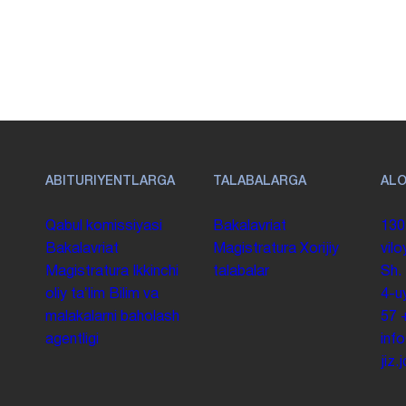
ABITURIYENTLARGA
TALABALARGA
AL
Qabul komissiyasi
Bakalavriat
130
Bakalavriat
Magistratura
Xorijiy
vilo
Magistratura
Ikkinchi
talabalar
Sh.
oliy taʼlim
Bilim va
4-u
malakalarni baholash
57
agentligi
inf
jiz