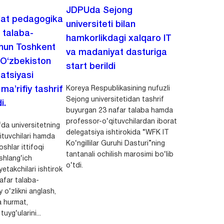
JDPUda Sejong
lat pedagogika
universiteti bilan
i talaba-
hamkorlikdagi xalqaro IT
chun Toshkent
va madaniyat dasturiga
 O‘zbekiston
start berildi
zatsiyasi
Koreya Respublikasining nufuzli
a’rifiy tashrif
Sejong universitetidan tashrif
i.
buyurgan 23 nafar talaba hamda
professor-o‘qituvchilardan iborat
da universitetning
delegatsiya ishtirokida “WFK IT
ituvchilari hamda
Ko‘ngillilar Guruhi Dasturi”ning
shlar ittifoqi
tantanali ochilish marosimi bo‘lib
shlang‘ich
o‘tdi.
yetakchilari ishtirok
safar talaba-
y o‘zlikni anglash,
a hurmat,
uyg‘ularini...