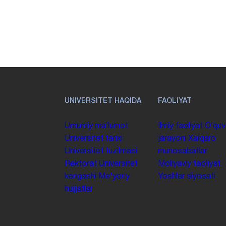
UNIVERSITET HAQIDA
FAOLIYAT
Umumiy maʼlumot
Ilmiy faoliyat
Oʻquv
Universitet tarixi
jarayoni
Xalqaro
Universitet tuzilmasi
munosabatlar
Rektorat
Universitet
Moliyaviy faoliyat
kengashi
Me'yoriy
Yoshlar siyosati
hujjatlar