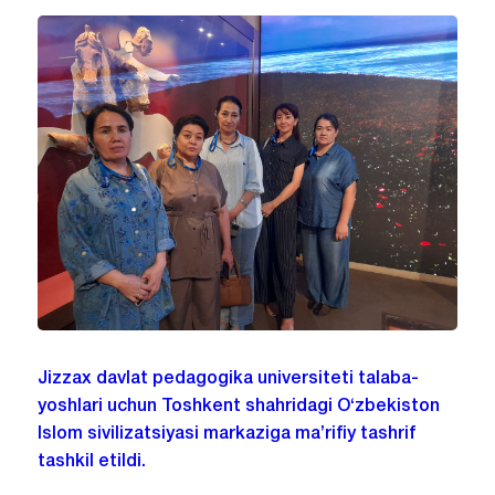
Jizzax davlat pedagogika universiteti talaba-
yoshlari uchun Toshkent shahridagi O‘zbekiston
Islom sivilizatsiyasi markaziga ma’rifiy tashrif
tashkil etildi.