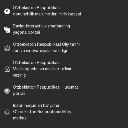
Oʻzbekiston Respublikasi
qonunchilik maʼlumotlari milliy bazasi
Davlat interaktiv xizmatlarining
yagona portali
Oʻzbekiston Respublikasi Oliy taʼlim,
fan va innovatsiyalar vazirligi
Oʻzbekiston Respublikasi
Maktabgacha va maktab taʼlimi
vazirligi
Oʻzbekiston Respublikasi Hukumat
portali
Inson huquqlari bo‘yicha
O‘zbekiston Respublikasi Milliy
markazi