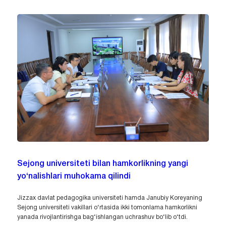
Sejong universiteti bilan hamkorlikning yangi
yo‘nalishlari muhokama qilindi
Jizzax davlat pedagogika universiteti hamda Janubiy Koreyaning
Sejong universiteti vakillari o‘rtasida ikki tomonlama hamkorlikni
yanada rivojlantirishga bag‘ishlangan uchrashuv bo‘lib o‘tdi.