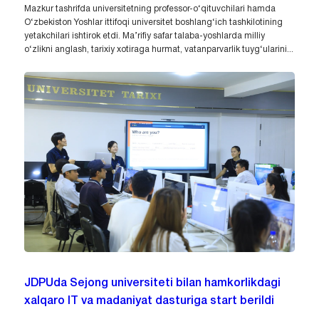
Mazkur tashrifda universitetning professor-o‘qituvchilari hamda
O‘zbekiston Yoshlar ittifoqi universitet boshlang‘ich tashkilotining
yetakchilari ishtirok etdi. Ma’rifiy safar talaba-yoshlarda milliy
o‘zlikni anglash, tarixiy xotiraga hurmat, vatanparvarlik tuyg‘ularini...
JDPUda Sejong universiteti bilan hamkorlikdagi
xalqaro IT va madaniyat dasturiga start berildi