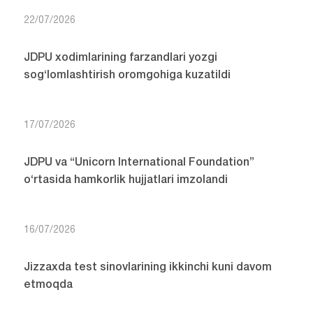
22/07/2026
JDPU xodimlarining farzandlari yozgi
sog‘lomlashtirish oromgohiga kuzatildi
17/07/2026
JDPU va “Unicorn International Foundation”
o‘rtasida hamkorlik hujjatlari imzolandi
16/07/2026
Jizzaxda test sinovlarining ikkinchi kuni davom
etmoqda