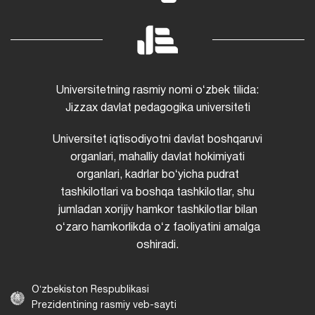
Universitetning rasmiy nomi oʻzbek tilida:
Jizzax davlat pedagogika universiteti
Universitet iqtisodiyotni davlat boshqaruvi
organlari, mahalliy davlat hokimiyati
organlari, kadrlar boʻyicha pudrat
tashkilotlari va boshqa tashkilotlar, shu
jumladan xorijiy hamkor tashkilotlar bilan
oʻzaro hamkorlikda oʻz faoliyatini amalga
oshiradi.
Oʻzbekiston Respublikasi
Prezidentining rasmiy veb-sayti