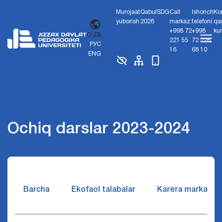
Murojaat
Qabul
SDG
Call
Ishonch
Ko
yuborish
2026
markaz:
telefoni:
qa
+998 72
+998
ku
O'ZB
221 55
72 226
РУС
16
68 10
ENG
Ochiq darslar 2023-2024
Barcha
Ekofaol talabalar
Karera markazi