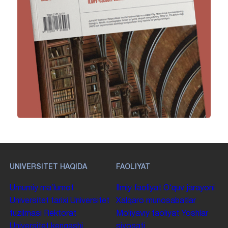
UNIVERSITET HAQIDA
FAOLIYAT
Umumiy maʼlumot
Ilmiy faoliyat
Oʻquv jarayoni
Universitet tarixi
Universitet
Xalqaro munosabatlar
tuzilmasi
Rektorat
Moliyaviy faoliyat
Yoshlar
Universitet kengashi
siyosati