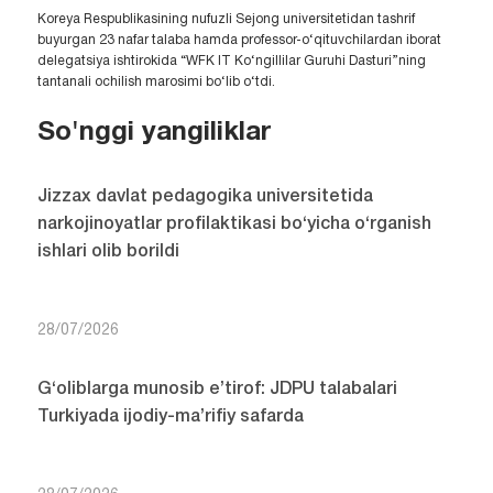
Koreya Respublikasining nufuzli Sejong universitetidan tashrif
buyurgan 23 nafar talaba hamda professor-o‘qituvchilardan iborat
delegatsiya ishtirokida “WFK IT Ko‘ngillilar Guruhi Dasturi”ning
tantanali ochilish marosimi bo‘lib o‘tdi.
So'nggi yangiliklar
Jizzax davlat pedagogika universitetida
narkojinoyatlar profilaktikasi bo‘yicha o‘rganish
ishlari olib borildi
28/07/2026
G‘oliblarga munosib e’tirof: JDPU talabalari
Turkiyada ijodiy-ma’rifiy safarda