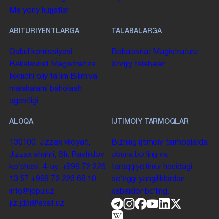
Me'yoriy hujjatlar
ABITURIYENTLARGA
TALABALARGA
Qabul komissiyasi
Bakalavriat
Magistratura
Bakalavriat
Magistratura
Xorijiy talabalar
Ikkinchi oliy taʼlim
Bilim va
malakalarni baholash
agentligi
ALOQA
IJTIMOIY TARMOQLAR
130100. Jizzax viloyati,
Bizning ijtimoiy tarmoqlarda
Jizzax shahri, Sh. Rashidov
obuna boʻling va
koʻchasi, 4-uy.
+998 72 226
taraqqiyotimiz haqidagi
13 57
+998 72 226 68 10
soʻnggi yangiliklardan
info@jdpu.uz
xabardor boʻling.
jiz.jdpi@exat.uz