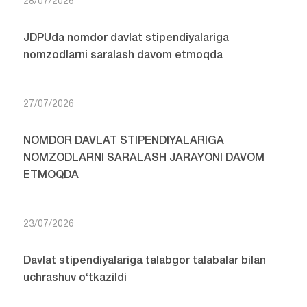
28/07/2026
JDPUda nomdor davlat stipendiyalariga
nomzodlarni saralash davom etmoqda
27/07/2026
NOMDOR DAVLAT STIPENDIYALARIGA
NOMZODLARNI SARALASH JARAYONI DAVOM
ETMOQDA
23/07/2026
Davlat stipendiyalariga talabgor talabalar bilan
uchrashuv o‘tkazildi