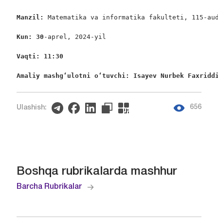
Manzil: 
Matematika va informatika fakulteti, 115-aud
Kun: 30
-aprel, 2024-yil

Vaqti: 11:30
Amaliy mashgʻulotni oʻtuvchi: Isayev Nurbek Faxridd
656
Ulashish:
Boshqa rubrikalarda mashhur
Barcha Rubrikalar