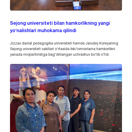
Sejong universiteti bilan hamkorlikning yangi
yo‘nalishlari muhokama qilindi
Jizzax davlat pedagogika universiteti hamda Janubiy Koreyaning
Sejong universiteti vakillari o‘rtasida ikki tomonlama hamkorlikni
yanada rivojlantirishga bag‘ishlangan uchrashuv bo‘lib o‘tdi.