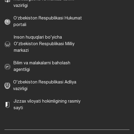
vazirligi
Oʻzbekiston Respublikasi Hukumat
portali
Inson huquqlari bo‘yicha
O‘zbekiston Respublikasi Milliy
markazi
Bilim va malakalarni baholash
agentligi
O‘zbekiston Respublikasi Adliya
vazirligi
Jizzax viloyati hokimligining rasmiy
sayti