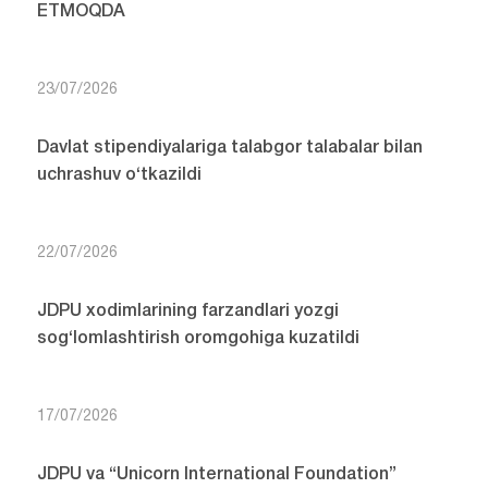
ETMOQDA
23/07/2026
Davlat stipendiyalariga talabgor talabalar bilan
uchrashuv o‘tkazildi
22/07/2026
JDPU xodimlarining farzandlari yozgi
sog‘lomlashtirish oromgohiga kuzatildi
17/07/2026
JDPU va “Unicorn International Foundation”