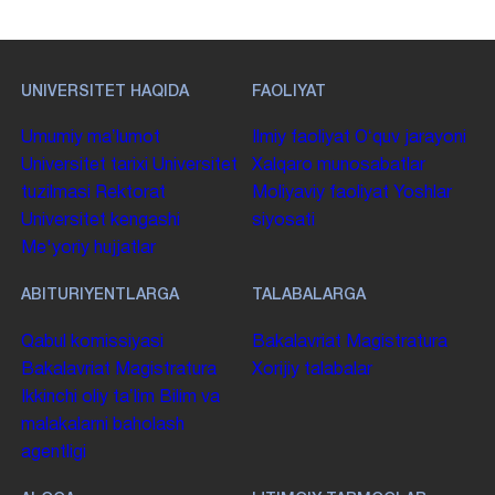
UNIVERSITET HAQIDA
FAOLIYAT
Umumiy maʼlumot
Ilmiy faoliyat
Oʻquv jarayoni
Universitet tarixi
Universitet
Xalqaro munosabatlar
tuzilmasi
Rektorat
Moliyaviy faoliyat
Yoshlar
Universitet kengashi
siyosati
Me'yoriy hujjatlar
ABITURIYENTLARGA
TALABALARGA
Qabul komissiyasi
Bakalavriat
Magistratura
Bakalavriat
Magistratura
Xorijiy talabalar
Ikkinchi oliy taʼlim
Bilim va
malakalarni baholash
agentligi