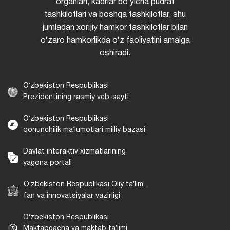
organlari, kadrlar boʻyicha pudrat
tashkilotlari va boshqa tashkilotlar, shu
jumladan xorijiy hamkor tashkilotlar bilan
oʻzaro hamkorlikda oʻz faoliyatini amalga
oshiradi.
Oʻzbekiston Respublikasi
Prezidentining rasmiy veb-sayti
Oʻzbekiston Respublikasi
qonunchilik maʼlumotlari milliy bazasi
Davlat interaktiv xizmatlarining
yagona portali
Oʻzbekiston Respublikasi Oliy taʼlim,
fan va innovatsiyalar vazirligi
Oʻzbekiston Respublikasi
Maktabgacha va maktab taʼlimi