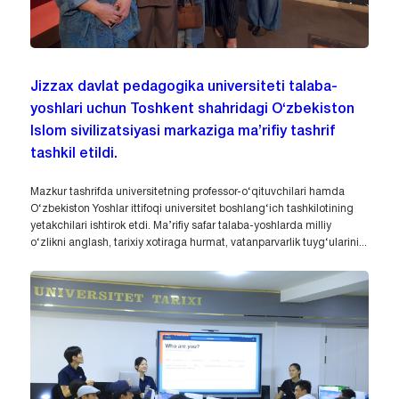
Jizzax davlat pedagogika universiteti talaba-
yoshlari uchun Toshkent shahridagi O‘zbekiston
Islom sivilizatsiyasi markaziga ma’rifiy tashrif
tashkil etildi.
Mazkur tashrifda universitetning professor-o‘qituvchilari hamda
O‘zbekiston Yoshlar ittifoqi universitet boshlang‘ich tashkilotining
yetakchilari ishtirok etdi. Ma’rifiy safar talaba-yoshlarda milliy
o‘zlikni anglash, tarixiy xotiraga hurmat, vatanparvarlik tuyg‘ularini...