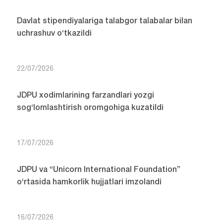
Davlat stipendiyalariga talabgor talabalar bilan
uchrashuv o‘tkazildi
22/07/2026
JDPU xodimlarining farzandlari yozgi
sog‘lomlashtirish oromgohiga kuzatildi
17/07/2026
JDPU va “Unicorn International Foundation”
o‘rtasida hamkorlik hujjatlari imzolandi
16/07/2026