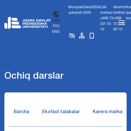
Murojaat
Qabul
SDG
Call
Ishonch
Ko
yuborish
2026
markaz:
telefoni:
qa
+998 72
+998
ku
O'ZB
221 55
72 226
РУС
16
68 10
ENG
Ochiq darslar
Barcha
Ekofaol talabalar
Karera markazi