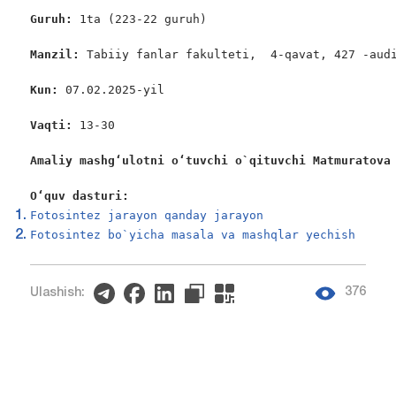
Guruh: 
1ta (223-22 guruh)

Manzil: 
Tabiiy fanlar fakulteti,  4-qavat, 427 -audi
Kun: 
07.02.2025-yil

Vaqti: 
13-30

Amaliy mashgʻulotni oʻtuvchi o`qituvchi Matmuratova
O‘quv dasturi:
Fotosintez jarayon qanday jarayon
Fotosintez bo`yicha masala va mashqlar yechish
376
Ulashish: