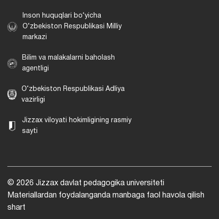
Inson huquqlari bo‘yicha
O‘zbekiston Respublikasi Milliy
markazi
Bilim va malakalarni baholash
agentligi
O‘zbekiston Respublikasi Adliya
vazirligi
Jizzax viloyati hokimligining rasmiy
sayti
© 2026 Jizzax davlat pedagogika universiteti
Materiallardan foydalanganda manbaga faol havola qilish
shart