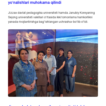
yo‘nalishlari muhokama qilindi
Jizzax davlat pedagogika universiteti hamda Janubiy Koreyaning
Sejong universiteti vakillari o‘rtasida ikki tomonlama hamkorlikni
yanada rivojlantirishga bag‘ishlangan uchrashuv bo‘lib o‘tdi.