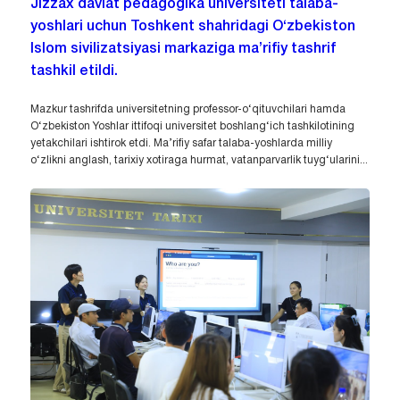
Jizzax davlat pedagogika universiteti talaba-
yoshlari uchun Toshkent shahridagi O‘zbekiston
Islom sivilizatsiyasi markaziga ma’rifiy tashrif
tashkil etildi.
Mazkur tashrifda universitetning professor-o‘qituvchilari hamda
O‘zbekiston Yoshlar ittifoqi universitet boshlang‘ich tashkilotining
yetakchilari ishtirok etdi. Ma’rifiy safar talaba-yoshlarda milliy
o‘zlikni anglash, tarixiy xotiraga hurmat, vatanparvarlik tuyg‘ularini...