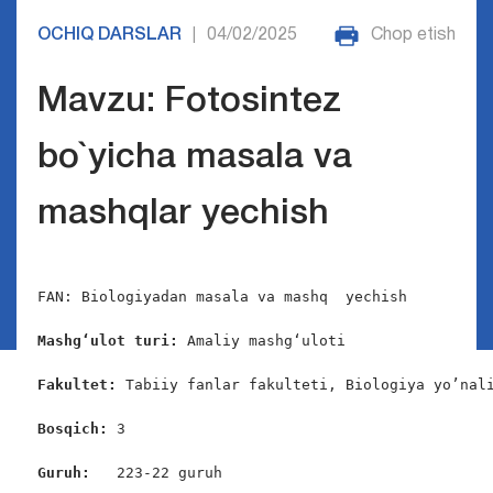
OCHIQ DARSLAR
04/02/2025
Chop etish
|
Mavzu: Fotosintez
bo`yicha masala va
mashqlar yechish
FAN: Biologiyadan masala va mashq  yechish

Mashg‘ulot turi:
 Amaliy mashg‘uloti

Fakultet:
 Tabiiy fanlar fakulteti, Biologiya yo’nali
Bosqich: 
3

Guruh:   
223-22 guruh
