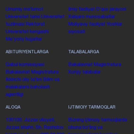
Umumiy maʼlumot
Ilmiy faoliyat
Oʻquv jarayoni
Universitet tarixi
Universitet
Xalqaro munosabatlar
tuzilmasi
Rektorat
Moliyaviy faoliyat
Yoshlar
Universitet kengashi
siyosati
Me'yoriy hujjatlar
ABITURIYENTLARGA
TALABALARGA
Qabul komissiyasi
Bakalavriat
Magistratura
Bakalavriat
Magistratura
Xorijiy talabalar
Ikkinchi oliy taʼlim
Bilim va
malakalarni baholash
agentligi
ALOQA
IJTIMOIY TARMOQLAR
130100. Jizzax viloyati,
Bizning ijtimoiy tarmoqlarda
Jizzax shahri, Sh. Rashidov
obuna boʻling va