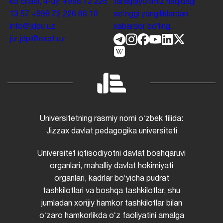
koʻchasi, 4-uy.
+998 72 226
taraqqiyotimiz haqidagi
13 57
+998 72 226 68 10
soʻnggi yangiliklardan
info@jdpu.uz
xabardor boʻling.
jiz.jdpi@exat.uz
Universitetning rasmiy nomi oʻzbek tilida:
Jizzax davlat pedagogika universiteti
Universitet iqtisodiyotni davlat boshqaruvi
organlari, mahalliy davlat hokimiyati
organlari, kadrlar boʻyicha pudrat
tashkilotlari va boshqa tashkilotlar, shu
jumladan xorijiy hamkor tashkilotlar bilan
oʻzaro hamkorlikda oʻz faoliyatini amalga