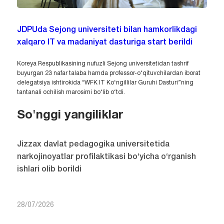
JDPUda Sejong universiteti bilan hamkorlikdagi
xalqaro IT va madaniyat dasturiga start berildi
Koreya Respublikasining nufuzli Sejong universitetidan tashrif
buyurgan 23 nafar talaba hamda professor-o‘qituvchilardan iborat
delegatsiya ishtirokida “WFK IT Ko‘ngillilar Guruhi Dasturi”ning
tantanali ochilish marosimi bo‘lib o‘tdi.
So'nggi yangiliklar
Jizzax davlat pedagogika universitetida
narkojinoyatlar profilaktikasi bo‘yicha o‘rganish
ishlari olib borildi
28/07/2026