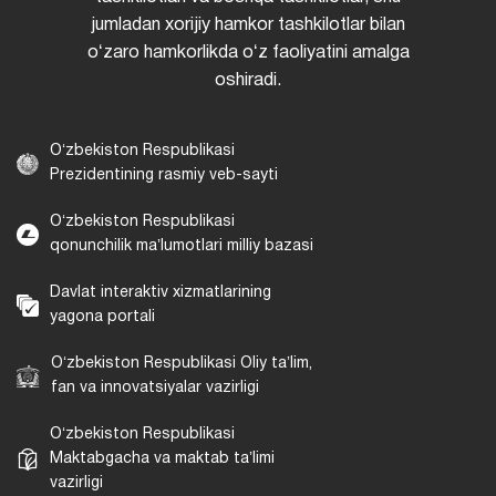
jumladan xorijiy hamkor tashkilotlar bilan
oʻzaro hamkorlikda oʻz faoliyatini amalga
oshiradi.
Oʻzbekiston Respublikasi
Prezidentining rasmiy veb-sayti
Oʻzbekiston Respublikasi
qonunchilik maʼlumotlari milliy bazasi
Davlat interaktiv xizmatlarining
yagona portali
Oʻzbekiston Respublikasi Oliy taʼlim,
fan va innovatsiyalar vazirligi
Oʻzbekiston Respublikasi
Maktabgacha va maktab taʼlimi
vazirligi