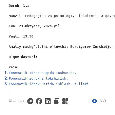
Guruh:
 1ta

Manzil:
 Pedagogika va psixologiya fakulteti, 3-qavat
Kun: 23-Oktyabr, 2024-yil
Vaqti: 13:30
Amaliy mashg‘ulotni o‘tuvchi: Berdiyorov Xurshidjon
O‘quv dasturi:
Reja:
Fonematik idrok haqida tushuncha.
Fonematik idrokni tekshirish.
Fonematik idrok ustida ishlash usullari.
559
Ulashish: