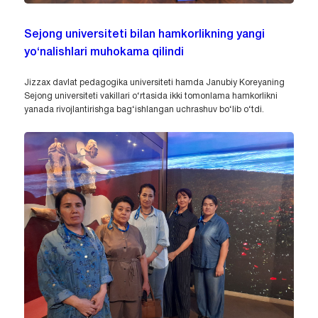
Sejong universiteti bilan hamkorlikning yangi
yo‘nalishlari muhokama qilindi
Jizzax davlat pedagogika universiteti hamda Janubiy Koreyaning
Sejong universiteti vakillari o‘rtasida ikki tomonlama hamkorlikni
yanada rivojlantirishga bag‘ishlangan uchrashuv bo‘lib o‘tdi.