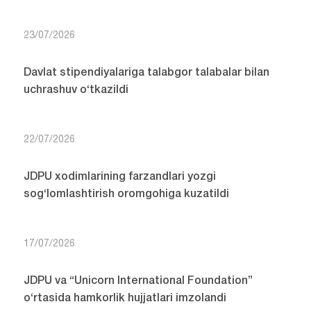
23/07/2026
Davlat stipendiyalariga talabgor talabalar bilan
uchrashuv o‘tkazildi
22/07/2026
JDPU xodimlarining farzandlari yozgi
sog‘lomlashtirish oromgohiga kuzatildi
17/07/2026
JDPU va “Unicorn International Foundation”
o‘rtasida hamkorlik hujjatlari imzolandi