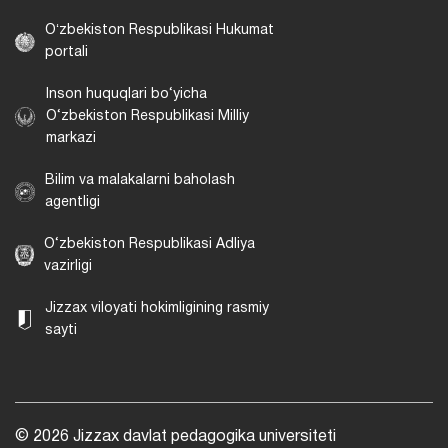
Oʻzbekiston Respublikasi Hukumat
portali
Inson huquqlari bo‘yicha
O‘zbekiston Respublikasi Milliy
markazi
Bilim va malakalarni baholash
agentligi
O‘zbekiston Respublikasi Adliya
vazirligi
Jizzax viloyati hokimligining rasmiy
sayti
© 2026 Jizzax davlat pedagogika universiteti