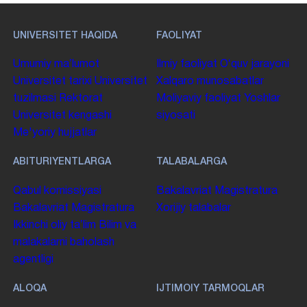
UNIVERSITET HAQIDA
FAOLIYAT
Umumiy maʼlumot
Ilmiy faoliyat
Oʻquv jarayoni
Universitet tarixi
Universitet
Xalqaro munosabatlar
tuzilmasi
Rektorat
Moliyaviy faoliyat
Yoshlar
Universitet kengashi
siyosati
Me'yoriy hujjatlar
ABITURIYENTLARGA
TALABALARGA
Qabul komissiyasi
Bakalavriat
Magistratura
Bakalavriat
Magistratura
Xorijiy talabalar
Ikkinchi oliy taʼlim
Bilim va
malakalarni baholash
agentligi
ALOQA
IJTIMOIY TARMOQLAR