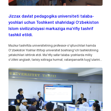
Jizzax davlat pedagogika universiteti talaba-
yoshlari uchun Toshkent shahridagi O‘zbekiston
Islom sivilizatsiyasi markaziga ma’rifiy tashrif
tashkil etildi.
Mazkur tashrifda universitetning professor-o‘qituvchilari hamda
O‘zbekiston Yoshlar ittifoqi universitet boshlang‘ich tashkilotining
yetakchilari ishtirok etdi. Ma’rifiy safar talaba-yoshlarda milliy
o‘zlikni anglash, tarixiy xotiraga hurmat, vatanparvarlik tuyg‘ularini...