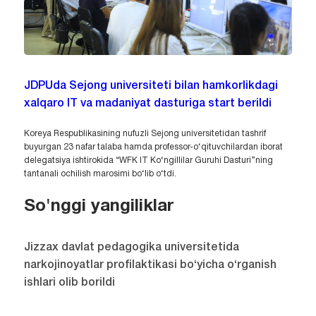
JDPUda Sejong universiteti bilan hamkorlikdagi
xalqaro IT va madaniyat dasturiga start berildi
Koreya Respublikasining nufuzli Sejong universitetidan tashrif
buyurgan 23 nafar talaba hamda professor-o‘qituvchilardan iborat
delegatsiya ishtirokida “WFK IT Ko‘ngillilar Guruhi Dasturi”ning
tantanali ochilish marosimi bo‘lib o‘tdi.
So'nggi yangiliklar
Jizzax davlat pedagogika universitetida
narkojinoyatlar profilaktikasi bo‘yicha o‘rganish
ishlari olib borildi