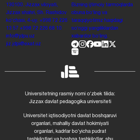
130100. Jizzax viloyati,
Bizning ijtimoiy tarmoqlarda
Jizzax shahri, Sh. Rashidov
obuna boʻling va
koʻchasi, 4-uy.
+998 72 226
taraqqiyotimiz haqidagi
13 57
+998 72 226 68 10
soʻnggi yangiliklardan
info@jdpu.uz
xabardor boʻling.
jiz.jdpi@exat.uz
Universitetning rasmiy nomi oʻzbek tilida:
Jizzax davlat pedagogika universiteti
Universitet iqtisodiyotni davlat boshqaruvi
organlari, mahalliy davlat hokimiyati
organlari, kadrlar boʻyicha pudrat
tashkilotlari va boshqa tashkilotlar, shu