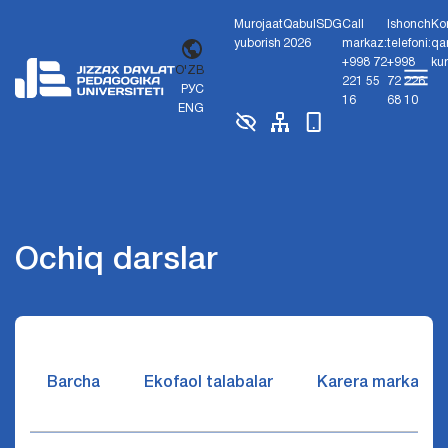
Murojaat
Qabul
SDG
Call
Ishonch
Ko
yuborish
2026
markaz:
telefoni:
qa
+998 72
+998
ku
O'ZB
221 55
72 226
РУС
16
68 10
ENG
Ochiq darslar
Barcha
Ekofaol talabalar
Karera markazi