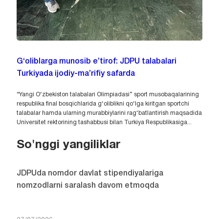
G‘oliblarga munosib e’tirof: JDPU talabalari
Turkiyada ijodiy-ma’rifiy safarda
“Yangi O‘zbekiston talabalari Olimpiadasi” sport musobaqalarining
respublika final bosqichlarida g‘oliblikni qo‘lga kiritgan sportchi
talabalar hamda ularning murabbiylarini rag‘batlantirish maqsadida
Universitet rektorining tashabbusi bilan Turkiya Respublikasiga...
So'nggi yangiliklar
JDPUda nomdor davlat stipendiyalariga
nomzodlarni saralash davom etmoqda