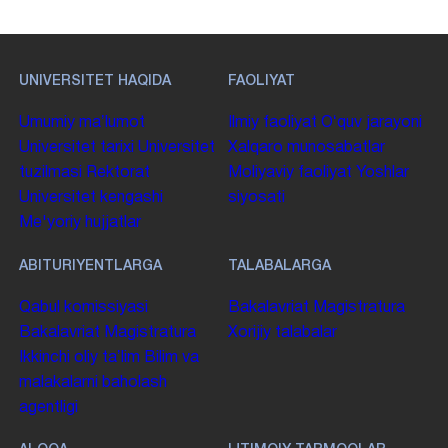
UNIVERSITET HAQIDA
FAOLIYAT
Umumiy maʼlumot
Ilmiy faoliyat
Oʻquv jarayoni
Universitet tarixi
Universitet
Xalqaro munosabatlar
tuzilmasi
Rektorat
Moliyaviy faoliyat
Yoshlar
Universitet kengashi
siyosati
Me'yoriy hujjatlar
ABITURIYENTLARGA
TALABALARGA
Qabul komissiyasi
Bakalavriat
Magistratura
Bakalavriat
Magistratura
Xorijiy talabalar
Ikkinchi oliy taʼlim
Bilim va
malakalarni baholash
agentligi