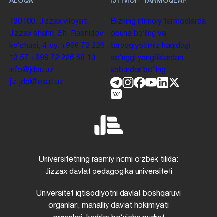
ALOQA
IJTIMOIY TARMOQLAR
130100. Jizzax viloyati,
Bizning ijtimoiy tarmoqlarda
Jizzax shahri, Sh. Rashidov
obuna boʻling va
koʻchasi, 4-uy.
+998 72 226
taraqqiyotimiz haqidagi
13 57
+998 72 226 68 10
soʻnggi yangiliklardan
info@jdpu.uz
xabardor boʻling.
jiz.jdpi@exat.uz
Universitetning rasmiy nomi oʻzbek tilida:
Jizzax davlat pedagogika universiteti
Universitet iqtisodiyotni davlat boshqaruvi
organlari, mahalliy davlat hokimiyati