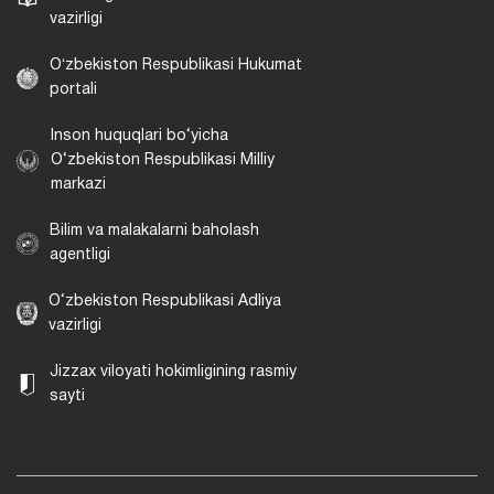
vazirligi
Oʻzbekiston Respublikasi Hukumat
portali
Inson huquqlari bo‘yicha
O‘zbekiston Respublikasi Milliy
markazi
Bilim va malakalarni baholash
agentligi
O‘zbekiston Respublikasi Adliya
vazirligi
Jizzax viloyati hokimligining rasmiy
sayti