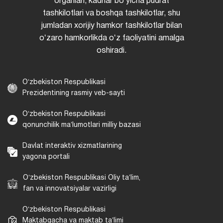
organlari, kadrlar boʻyicha pudrat
tashkilotlari va boshqa tashkilotlar, shu
jumladan xorijiy hamkor tashkilotlar bilan
oʻzaro hamkorlikda oʻz faoliyatini amalga
oshiradi.
Oʻzbekiston Respublikasi
Prezidentining rasmiy veb-sayti
Oʻzbekiston Respublikasi
qonunchilik maʼlumotlari milliy bazasi
Davlat interaktiv xizmatlarining
yagona portali
Oʻzbekiston Respublikasi Oliy taʼlim,
fan va innovatsiyalar vazirligi
Oʻzbekiston Respublikasi
Maktabgacha va maktab taʼlimi