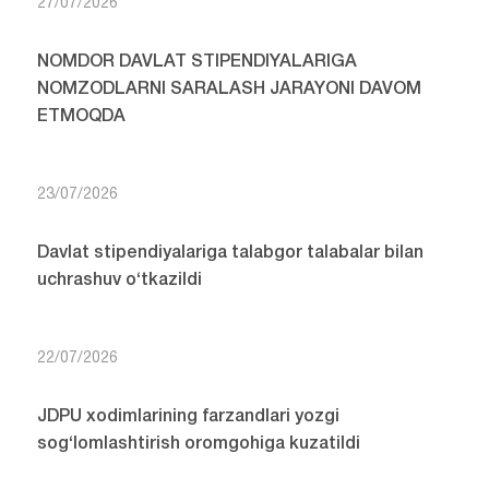
27/07/2026
NOMDOR DAVLAT STIPENDIYALARIGA
NOMZODLARNI SARALASH JARAYONI DAVOM
ETMOQDA
23/07/2026
Davlat stipendiyalariga talabgor talabalar bilan
uchrashuv o‘tkazildi
22/07/2026
JDPU xodimlarining farzandlari yozgi
sog‘lomlashtirish oromgohiga kuzatildi