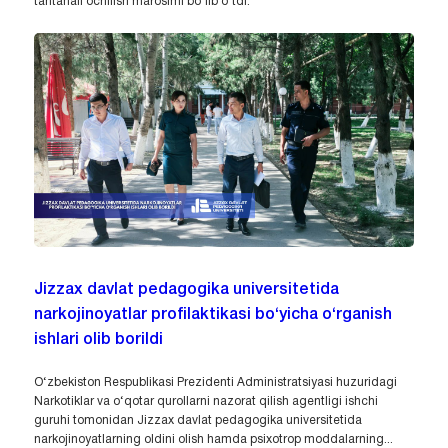
tantanali ochilish marosimi bo‘lib o‘tdi.
Jizzax davlat pedagogika universitetida
narkojinoyatlar profilaktikasi bo‘yicha o‘rganish
ishlari olib borildi
O‘zbekiston Respublikasi Prezidenti Administratsiyasi huzuridagi
Narkotiklar va o‘qotar qurollarni nazorat qilish agentligi ishchi
guruhi tomonidan Jizzax davlat pedagogika universitetida
narkojinoyatlarning oldini olish hamda psixotrop moddalarning...