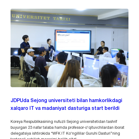
JDPUda Sejong universiteti bilan hamkorlikdagi
xalqaro IT va madaniyat dasturiga start berildi
Koreya Respublikasining nufuzli Sejong universitetidan tashrif
buyurgan 23 nafar talaba hamda professor-o‘qituvchilardan iborat
delegatsiya ishtirokida “WFK IT Ko‘ngillilar Guruhi Dasturi”ning