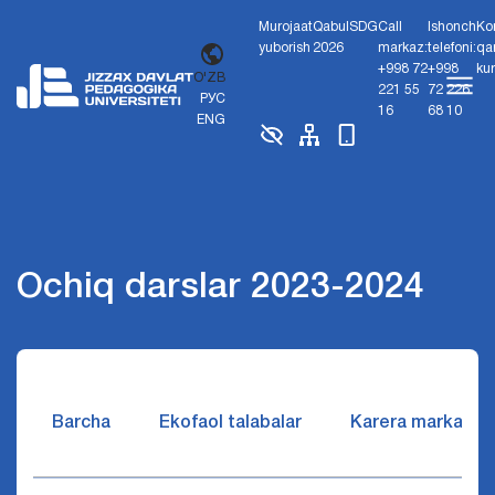
Murojaat
Qabul
SDG
Call
Ishonch
Ko
yuborish
2026
markaz:
telefoni:
qa
+998 72
+998
ku
O'ZB
221 55
72 226
РУС
16
68 10
ENG
Ochiq darslar 2023-2024
Barcha
Ekofaol talabalar
Karera markazi