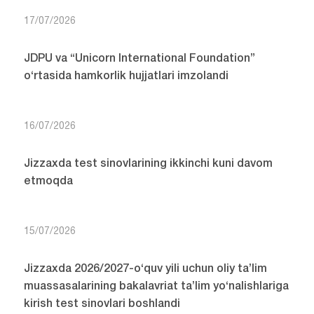
17/07/2026
JDPU va “Unicorn International Foundation”
o‘rtasida hamkorlik hujjatlari imzolandi
16/07/2026
Jizzaxda test sinovlarining ikkinchi kuni davom
etmoqda
15/07/2026
Jizzaxda 2026/2027-o‘quv yili uchun oliy ta’lim
muassasalarining bakalavriat ta’lim yo‘nalishlariga
kirish test sinovlari boshlandi