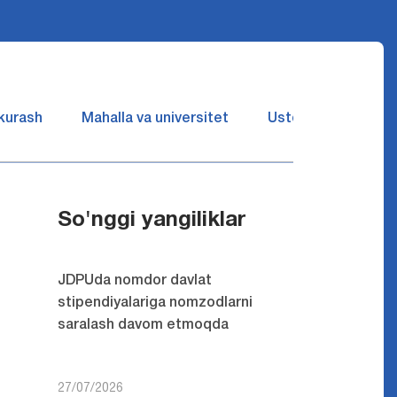
 kurash
Mahalla va universitet
Ustozlar suhbatin 
So'nggi yangiliklar
JDPUda nomdor davlat
stipendiyalariga nomzodlarni
saralash davom etmoqda
27/07/2026