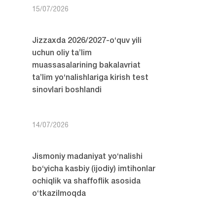
15/07/2026
Jizzaxda 2026/2027-o‘quv yili
uchun oliy ta’lim
muassasalarining bakalavriat
ta’lim yo‘nalishlariga kirish test
sinovlari boshlandi
14/07/2026
Jismoniy madaniyat yo‘nalishi
bo‘yicha kasbiy (ijodiy) imtihonlar
ochiqlik va shaffoflik asosida
o‘tkazilmoqda