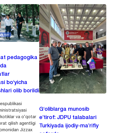
lat pedagogika
ida
tlar
asi bo‘yicha
hlari olib borildi
espublikasi
G‘oliblarga munosib
inistratsiyasi
kotiklar va o‘qotar
e’tirof: JDPU talabalari
rat qilish agentligi
Turkiyada ijodiy-ma’rifiy
 tomonidan Jizzax