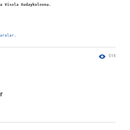
va Visola Xudaykulovna. 
zaralar.
514
r