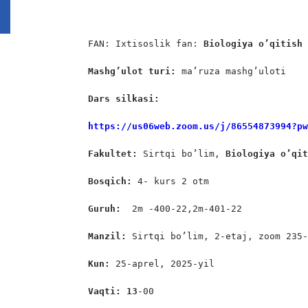
FAN: Ixtisoslik fan: 
Biologiya o’qitish
Mashg’ulot turi:
 ma’ruza mashg’uloti

Dars silkasi: 
https://us06web.zoom.us/j/86554873994?p
Fakultet:
 Sirtqi bo’lim, 
Biologiya o’qi
Bosqich: 
4- kurs 2 otm

Guruh:  
2m -400-22,2m-401-22

Manzil: 
Sirtqi bo’lim, 2-etaj, zoom 235-
Kun: 
25-aprel, 2025-yil

Vaqti: 1
3
-00
