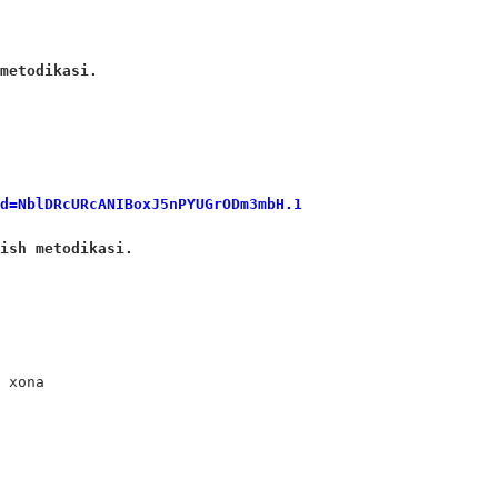
 metodikasi.
wd=NblDRcURcANIBoxJ5nPYUGrODm3mbH.1
tish metodikasi.
 xona
