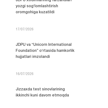
JDPU xodimlarining farzandlari
yozgi sog‘lomlashtirish
oromgohiga kuzatildi
17/07/2026
JDPU va “Unicorn International
Foundation” o‘rtasida hamkorlik
hujjatlari imzolandi
16/07/2026
Jizzaxda test sinovlarining
ikkinchi kuni davom etmoqda