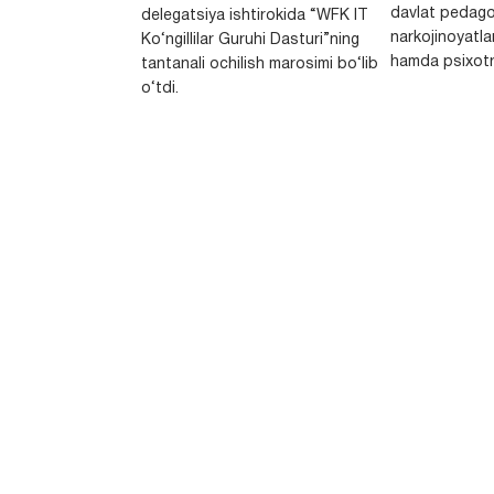
davlat pedago
delegatsiya ishtirokida “WFK IT
narkojinoyatlar
Ko‘ngillilar Guruhi Dasturi”ning
hamda psixotr
tantanali ochilish marosimi bo‘lib
o‘tdi.