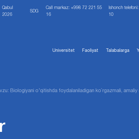
Qabul
Call markaz: +998 72 221 55
Ishonch telefon
SDG
2026
16
10
Universitet
Faoliyat
Talabalarga
Y
zu: Biologiyani о‘qitishda foydalaniladigan ko`rgazmali, amaliy 
r