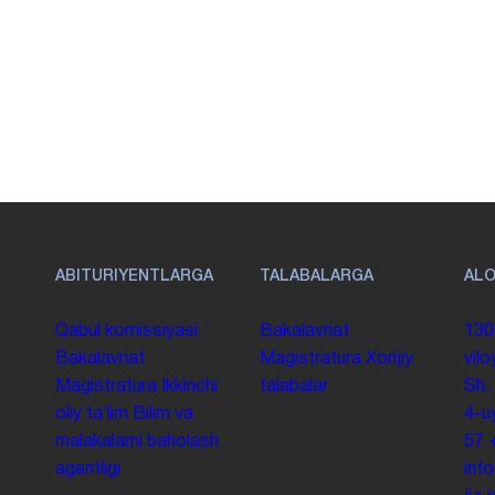
ABITURIYENTLARGA
TALABALARGA
AL
Qabul komissiyasi
Bakalavriat
130
Bakalavriat
Magistratura
Xorijiy
vilo
Magistratura
Ikkinchi
talabalar
Sh.
oliy taʼlim
Bilim va
4-u
malakalarni baholash
57
agentligi
inf