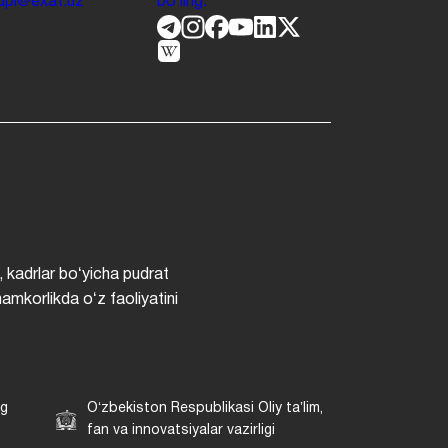
.jdpi@exat.uz
boʻling.
, kadrlar boʻyicha pudrat
hamkorlikda oʻz faoliyatini
ng
Oʻzbekiston Respublikasi Oliy taʼlim,
fan va innovatsiyalar vazirligi