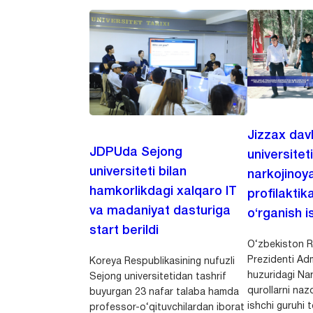
Jizzax dav
JDPUda Sejong
universitet
universiteti bilan
narkojinoya
hamkorlikdagi xalqaro IT
profilaktik
va madaniyat dasturiga
o‘rganish is
start berildi
O‘zbekiston R
Prezidenti Adm
Koreya Respublikasining nufuzli
huzuridagi Nar
Sejong universitetidan tashrif
qurollarni nazo
buyurgan 23 nafar talaba hamda
ishchi guruhi
professor-o‘qituvchilardan iborat