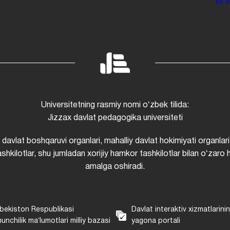
jiz
Universitetning rasmiy nomi oʻzbek tilida:
Jizzax davlat pedagogika universiteti
i davlat boshqaruvi organlari, mahalliy davlat hokimiyati organlari
shkilotlar, shu jumladan xorijiy hamkor tashkilotlar bilan oʻzaro 
amalga oshiradi.
bekiston Respublikasi
Davlat interaktiv xizmatlarini
unchilik maʼlumotlari milliy bazasi
yagona portali