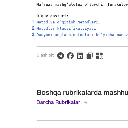
Ma’ruza mashgʻulotni oʻtuvchi: Turakulo
O’quv dasturi:
Metod va oʻqitish metodlari.
Metodlar klassifikatsiyasi
Dunyoni anglash metodlari boʻyicha muno
Ulashish:
Boshqa rubrikalarda mashhu
Barcha Rubrikalar