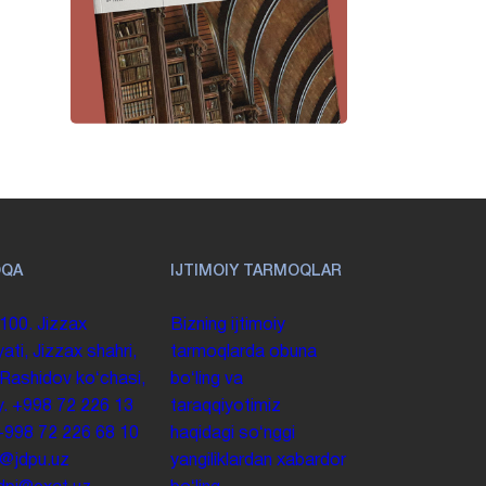
OQA
IJTIMOIY TARMOQLAR
100. Jizzax
Bizning ijtimoiy
yati, Jizzax shahri,
tarmoqlarda obuna
 Rashidov koʻchasi,
boʻling va
y.
+998 72 226 13
taraqqiyotimiz
+998 72 226 68 10
haqidagi soʻnggi
o@jdpu.uz
yangiliklardan xabardor