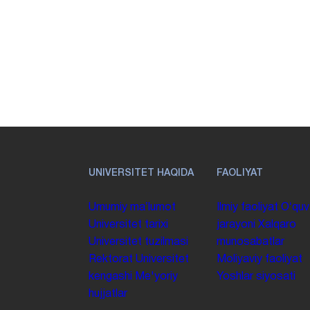
UNIVERSITET HAQIDA
FAOLIYAT
Umumiy maʼlumot
Ilmiy faoliyat
Oʻquv
Universitet tarixi
jarayoni
Xalqaro
Universitet tuzilmasi
munosabatlar
Rektorat
Universitet
Moliyaviy faoliyat
kengashi
Me'yoriy
Yoshlar siyosati
hujjatlar