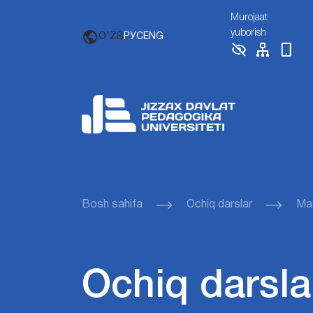
Murojaat
yuborish
O'ZB
РУС
ENG
Bosh sahifa
Ochiq darslar
Mav
Ochiq darsla