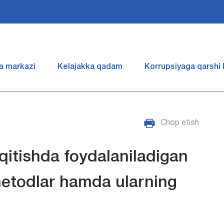
a markazi
Kelajakka qadam
Korrupsiyaga qarshi
Chop etish
qitishda foydalaniladigan
metodlar hamda ularning