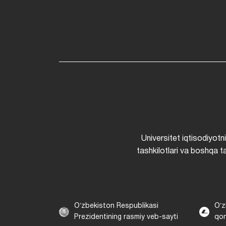
Universitet iqtisodiyotn
tashkilotlari va boshqa ta
Oʻzbekiston Respublikasi
Oʻz
Prezidentining rasmiy veb-sayti
qon