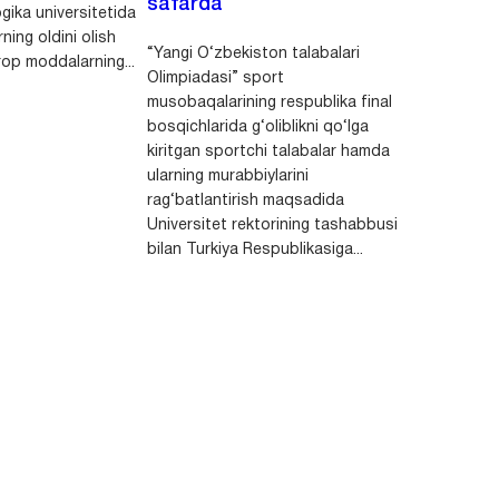
safarda
gika universitetida
ning oldini olish
“Yangi O‘zbekiston talabalari
op moddalarning...
Olimpiadasi” sport
musobaqalarining respublika final
bosqichlarida g‘oliblikni qo‘lga
kiritgan sportchi talabalar hamda
ularning murabbiylarini
rag‘batlantirish maqsadida
Universitet rektorining tashabbusi
bilan Turkiya Respublikasiga...