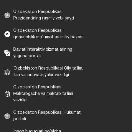
Oʻzbekiston Respublikasi
Prezidentining rasmiy veb-sayti
Oʻzbekiston Respublikasi
qonunchilik maʼlumotlari milliy bazasi
Davlat interaktiv xizmatlarining
yagona portali
Oʻzbekiston Respublikasi Oliy taʼlim,
fan va innovatsiyalar vazirligi
Oʻzbekiston Respublikasi
Maktabgacha va maktab taʼlimi
vazirligi
Oʻzbekiston Respublikasi Hukumat
portali
Inson huquqlari bo‘yicha