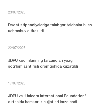
23/07/2026
Davlat stipendiyalariga talabgor talabalar bilan
uchrashuv o‘tkazildi
22/07/2026
JDPU xodimlarining farzandlari yozgi
sog‘lomlashtirish oromgohiga kuzatildi
17/07/2026
JDPU va “Unicorn International Foundation”
o‘rtasida hamkorlik hujjatlari imzolandi