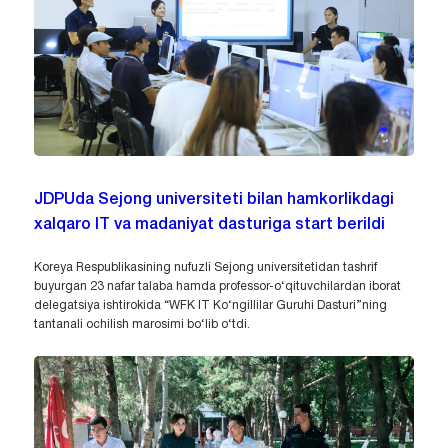
JDPUda Sejong universiteti bilan hamkorlikdagi
xalqaro IT va madaniyat dasturiga start berildi
Koreya Respublikasining nufuzli Sejong universitetidan tashrif
buyurgan 23 nafar talaba hamda professor-o‘qituvchilardan iborat
delegatsiya ishtirokida “WFK IT Ko‘ngillilar Guruhi Dasturi”ning
tantanali ochilish marosimi bo‘lib o‘tdi.