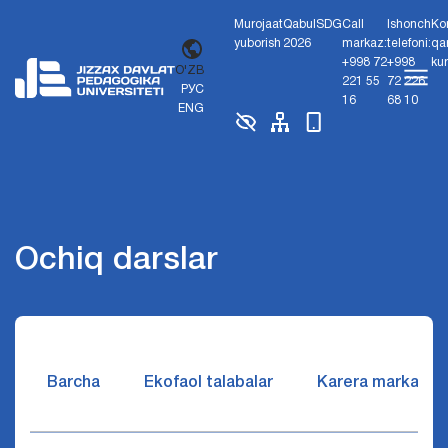
Murojaat
Qabul
SDG
Call
Ishonch
Ko
yuborish
2026
markaz:
telefoni:
qa
+998 72
+998
ku
O'ZB
221 55
72 226
РУС
16
68 10
ENG
Ochiq darslar
Barcha
Ekofaol talabalar
Karera markazi