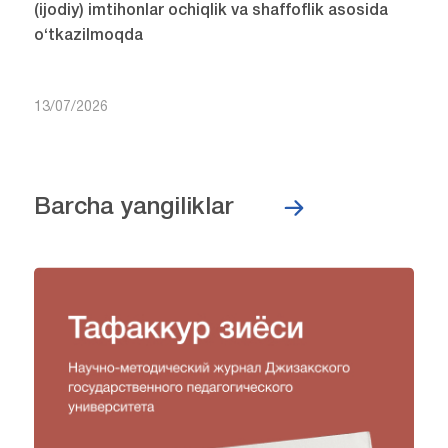
(ijodiy) imtihonlar ochiqlik va shaffoflik asosida
o‘tkazilmoqda
13/07/2026
Barcha yangiliklar