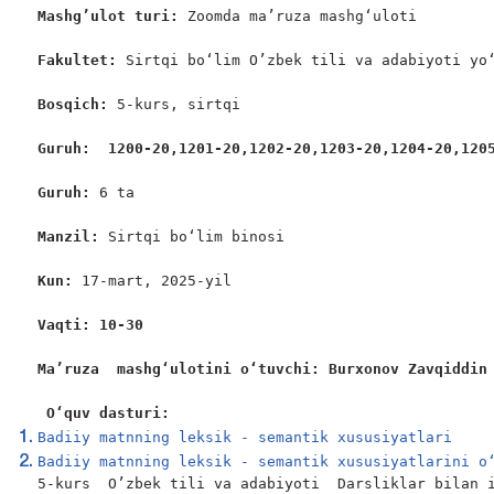
Mashg’ulot turi:
 Zoomda ma’ruza mashg‘uloti

Fakultet:
 Sirtqi bo‘lim O’zbek tili va adabiyoti yo‘
Bosqich: 
5-kurs, sirtqi

Guruh:  1200-20,1201-20,1202-20,1203-20,1204-20,120
Guruh: 
6 ta

Manzil: 
Sirtqi bo‘lim binosi

Kun: 
17-mart, 2025-yil

Vaqti: 10-30
Ma’ruza  mashgʻulotini oʻtuvchi: Burxonov Zavqiddin
 O‘quv dasturi:
Badiiy matnning leksik - semantik xususiyatlari
Badiiy matnning leksik - semantik xususiyatlarini o
5-kurs  O’zbek tili va adabiyoti  Darsliklar bilan i