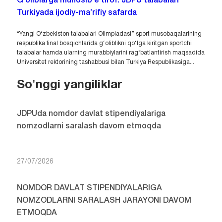
G‘oliblarga munosib e’tirof: JDPU talabalari
Turkiyada ijodiy-ma’rifiy safarda
“Yangi O‘zbekiston talabalari Olimpiadasi” sport musobaqalarining
respublika final bosqichlarida g‘oliblikni qo‘lga kiritgan sportchi
talabalar hamda ularning murabbiylarini rag‘batlantirish maqsadida
Universitet rektorining tashabbusi bilan Turkiya Respublikasiga...
So'nggi yangiliklar
JDPUda nomdor davlat stipendiyalariga
nomzodlarni saralash davom etmoqda
27/07/2026
NOMDOR DAVLAT STIPENDIYALARIGA
NOMZODLARNI SARALASH JARAYONI DAVOM
ETMOQDA