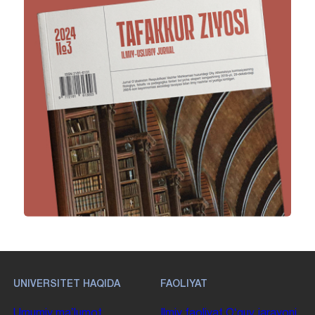
UNIVERSITET HAQIDA
FAOLIYAT
Umumiy maʼlumot
Ilmiy faoliyat
Oʻquv jarayoni