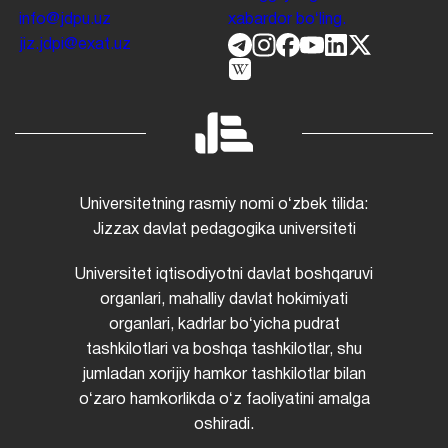
info@jdpu.uz
xabardor boʻling.
jiz.jdpi@exat.uz
Universitetning rasmiy nomi oʻzbek tilida:
Jizzax davlat pedagogika universiteti
Universitet iqtisodiyotni davlat boshqaruvi
organlari, mahalliy davlat hokimiyati
organlari, kadrlar boʻyicha pudrat
tashkilotlari va boshqa tashkilotlar, shu
jumladan xorijiy hamkor tashkilotlar bilan
oʻzaro hamkorlikda oʻz faoliyatini amalga
oshiradi.