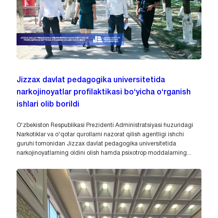
Jizzax davlat pedagogika universitetida
narkojinoyatlar profilaktikasi bo‘yicha o‘rganish
ishlari olib borildi
O‘zbekiston Respublikasi Prezidenti Administratsiyasi huzuridagi
Narkotiklar va o‘qotar qurollarni nazorat qilish agentligi ishchi
guruhi tomonidan Jizzax davlat pedagogika universitetida
narkojinoyatlarning oldini olish hamda psixotrop moddalarning...