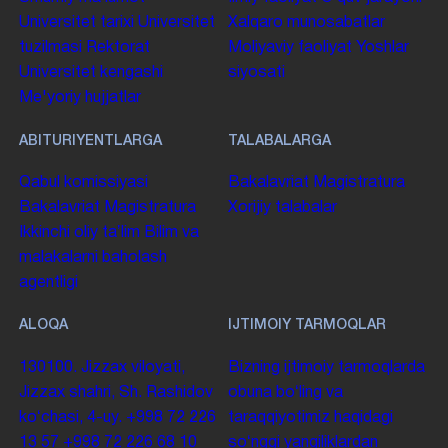
Universitet tarixi
Universitet
Xalqaro munosabatlar
tuzilmasi
Rektorat
Moliyaviy faoliyat
Yoshlar
Universitet kengashi
siyosati
Me'yoriy hujjatlar
ABITURIYENTLARGA
TALABALARGA
Qabul komissiyasi
Bakalavriat
Magistratura
Bakalavriat
Magistratura
Xorijiy talabalar
Ikkinchi oliy taʼlim
Bilim va
malakalarni baholash
agentligi
ALOQA
IJTIMOIY TARMOQLAR
130100. Jizzax viloyati,
Bizning ijtimoiy tarmoqlarda
Jizzax shahri, Sh. Rashidov
obuna boʻling va
koʻchasi, 4-uy.
+998 72 226
taraqqiyotimiz haqidagi
13 57
+998 72 226 68 10
soʻnggi yangiliklardan