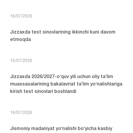
16/07/2026
Jizzaxda test sinovlarining ikkinchi kuni davom
etmoqda
15/07/2026
Jizzaxda 2026/2027-o‘quv yili uchun oliy ta’lim
muassasalarining bakalavriat ta’lim yo‘nalishlariga
kirish test sinovlari boshlandi
14/07/2026
Jismoniy madaniyat yo‘nalishi bo‘yicha kasbiy