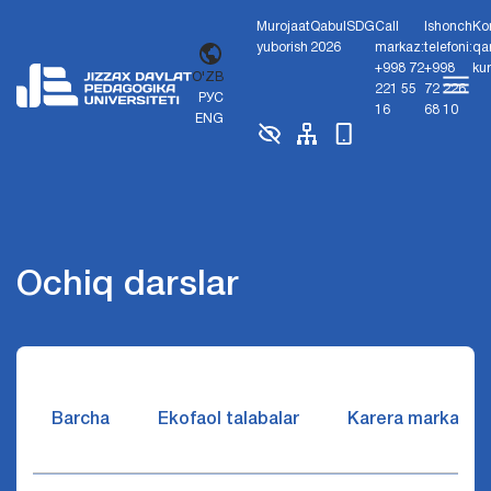
Murojaat
Qabul
SDG
Call
Ishonch
Ko
yuborish
2026
markaz:
telefoni:
qa
+998 72
+998
ku
O'ZB
221 55
72 226
РУС
16
68 10
ENG
Ochiq darslar
Barcha
Ekofaol talabalar
Karera markazi