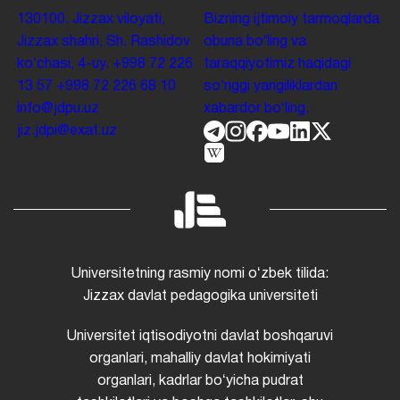
130100. Jizzax viloyati,
Bizning ijtimoiy tarmoqlarda
Jizzax shahri, Sh. Rashidov
obuna boʻling va
koʻchasi, 4-uy.
+998 72 226
taraqqiyotimiz haqidagi
13 57
+998 72 226 68 10
soʻnggi yangiliklardan
info@jdpu.uz
xabardor boʻling.
jiz.jdpi@exat.uz
Universitetning rasmiy nomi oʻzbek tilida:
Jizzax davlat pedagogika universiteti
Universitet iqtisodiyotni davlat boshqaruvi
organlari, mahalliy davlat hokimiyati
organlari, kadrlar boʻyicha pudrat