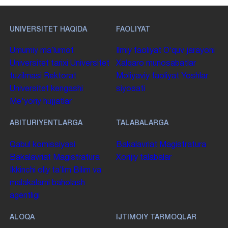
UNIVERSITET HAQIDA
FAOLIYAT
Umumiy maʼlumot
Ilmiy faoliyat
Oʻquv jarayoni
Universitet tarixi
Universitet
Xalqaro munosabatlar
tuzilmasi
Rektorat
Moliyaviy faoliyat
Yoshlar
Universitet kengashi
siyosati
Me'yoriy hujjatlar
ABITURIYENTLARGA
TALABALARGA
Qabul komissiyasi
Bakalavriat
Magistratura
Bakalavriat
Magistratura
Xorijiy talabalar
Ikkinchi oliy taʼlim
Bilim va
malakalarni baholash
agentligi
ALOQA
IJTIMOIY TARMOQLAR