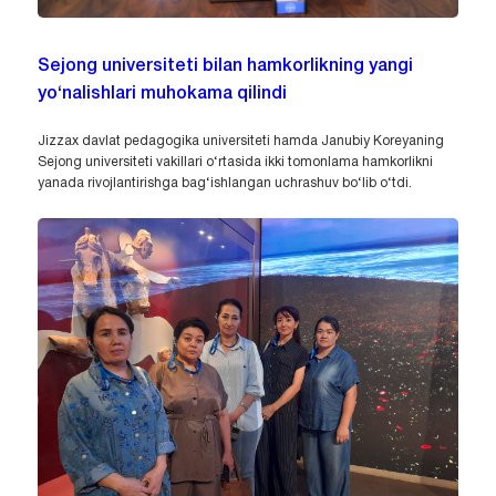
Sejong universiteti bilan hamkorlikning yangi
yo‘nalishlari muhokama qilindi
Jizzax davlat pedagogika universiteti hamda Janubiy Koreyaning
Sejong universiteti vakillari o‘rtasida ikki tomonlama hamkorlikni
yanada rivojlantirishga bag‘ishlangan uchrashuv bo‘lib o‘tdi.