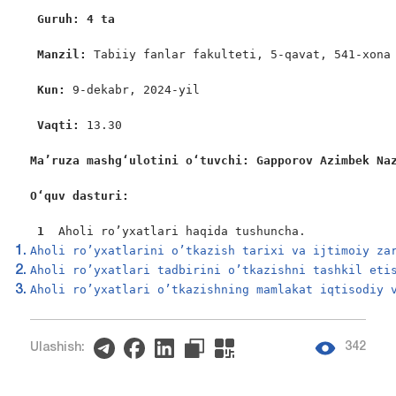
Guruh: 4 ta 
Manzil: 
Tabiiy fanlar fakulteti, 5-qavat, 541-xona

Kun: 
9-dekabr, 2024-yil

Vaqti: 
13.30

Ma’ruza mashg‘ulotini o‘tuvchi: Gapporov Azimbek Na
O‘quv dasturi: 
 1  
Aholi ro’yxatlari haqida tushuncha.
Aholi ro’yxatlarini o’tkazish tarixi va ijtimoiy za
Aholi ro’yxatlari tadbirini o’tkazishni tashkil eti
Aholi ro’yxatlari o’tkazishning mamlakat iqtisodiy 
342
Ulashish: