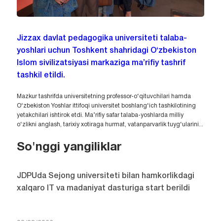
Jizzax davlat pedagogika universiteti talaba-
yoshlari uchun Toshkent shahridagi O‘zbekiston
Islom sivilizatsiyasi markaziga ma’rifiy tashrif
tashkil etildi.
Mazkur tashrifda universitetning professor-o‘qituvchilari hamda
O‘zbekiston Yoshlar ittifoqi universitet boshlang‘ich tashkilotining
yetakchilari ishtirok etdi. Ma’rifiy safar talaba-yoshlarda milliy
o‘zlikni anglash, tarixiy xotiraga hurmat, vatanparvarlik tuyg‘ularini...
So'nggi yangiliklar
JDPUda Sejong universiteti bilan hamkorlikdagi
xalqaro IT va madaniyat dasturiga start berildi