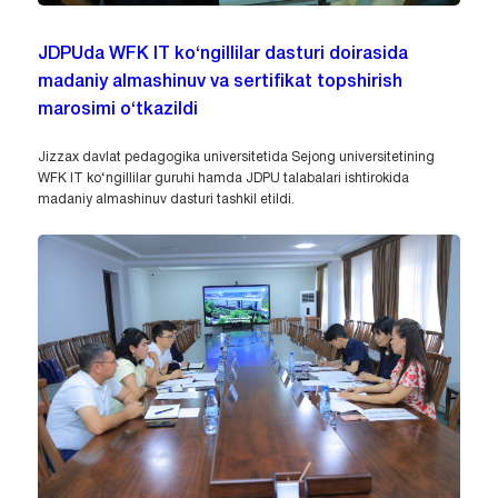
JDPUda WFK IT ko‘ngillilar dasturi doirasida
madaniy almashinuv va sertifikat topshirish
marosimi o‘tkazildi
Jizzax davlat pedagogika universitetida Sejong universitetining
WFK IT ko‘ngillilar guruhi hamda JDPU talabalari ishtirokida
madaniy almashinuv dasturi tashkil etildi.