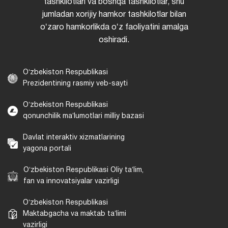
tashkilotlari va boshqa tashkilotlar, shu
jumladan xorijiy hamkor tashkilotlar bilan
oʻzaro hamkorlikda oʻz faoliyatini amalga
oshiradi.
Oʻzbekiston Respublikasi
Prezidentining rasmiy veb-sayti
Oʻzbekiston Respublikasi
qonunchilik maʼlumotlari milliy bazasi
Davlat interaktiv xizmatlarining
yagona portali
Oʻzbekiston Respublikasi Oliy taʼlim,
fan va innovatsiyalar vazirligi
Oʻzbekiston Respublikasi
Maktabgacha va maktab taʼlimi
vazirligi