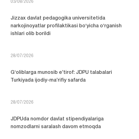
03/08/2026
Jizzax davlat pedagogika universitetida
narkojinoyatlar profilaktikasi bo‘yicha o‘rganish
ishlari olib borildi
28/07/2026
G‘oliblarga munosib e’tirof: JDPU talabalari
Turkiyada ijodiy-ma’rifiy safarda
28/07/2026
JDPUda nomdor davlat stipendiyalariga
nomzodlarni saralash davom etmoqda