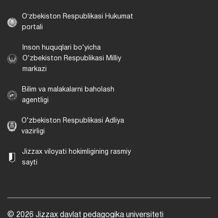
Oʻzbekiston Respublikasi Hukumat
portali
Inson huquqlari bo‘yicha
O‘zbekiston Respublikasi Milliy
markazi
Bilim va malakalarni baholash
agentligi
O‘zbekiston Respublikasi Adliya
vazirligi
Jizzax viloyati hokimligining rasmiy
sayti
© 2026 Jizzax davlat pedagogika universiteti