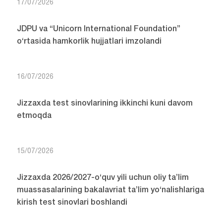
17/07/2026
JDPU va “Unicorn International Foundation”
o‘rtasida hamkorlik hujjatlari imzolandi
16/07/2026
Jizzaxda test sinovlarining ikkinchi kuni davom
etmoqda
15/07/2026
Jizzaxda 2026/2027-o‘quv yili uchun oliy ta’lim
muassasalarining bakalavriat ta’lim yo‘nalishlariga
kirish test sinovlari boshlandi