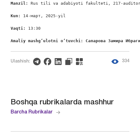
Manzil: 
Rus tili va adabiyoti fakulteti, 217-auditor
Kun: 
14-март, 2025-yil

Vaqti: 
13:30

Amaliy mashgʻulotni oʻtuvchi: 
Сапарова
Замира
Ибраг
334
Ulashish:
Boshqa rubrikalarda mashhur
Barcha Rubrikalar