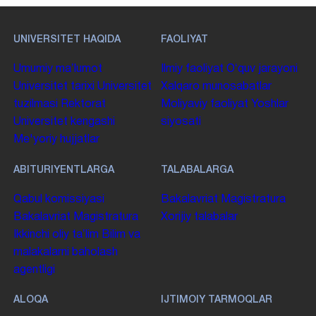
UNIVERSITET HAQIDA
FAOLIYAT
Umumiy maʼlumot
Ilmiy faoliyat
Oʻquv jarayoni
Universitet tarixi
Universitet
Xalqaro munosabatlar
tuzilmasi
Rektorat
Moliyaviy faoliyat
Yoshlar
Universitet kengashi
siyosati
Me'yoriy hujjatlar
ABITURIYENTLARGA
TALABALARGA
Qabul komissiyasi
Bakalavriat
Magistratura
Bakalavriat
Magistratura
Xorijiy talabalar
Ikkinchi oliy taʼlim
Bilim va
malakalarni baholash
agentligi
ALOQA
IJTIMOIY TARMOQLAR