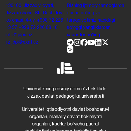
130100. Jizzax viloyati,
Bizning ijtimoiy tarmoqlarda
Jizzax shahri, Sh. Rashidov
obuna boʻling va
koʻchasi, 4-uy.
+998 72 226
taraqqiyotimiz haqidagi
13 57
+998 72 226 68 10
soʻnggi yangiliklardan
info@jdpu.uz
xabardor boʻling.
jiz.jdpi@exat.uz
Universitetning rasmiy nomi oʻzbek tilida:
Jizzax davlat pedagogika universiteti
Universitet iqtisodiyotni davlat boshqaruvi
organlari, mahalliy davlat hokimiyati
organlari, kadrlar boʻyicha pudrat