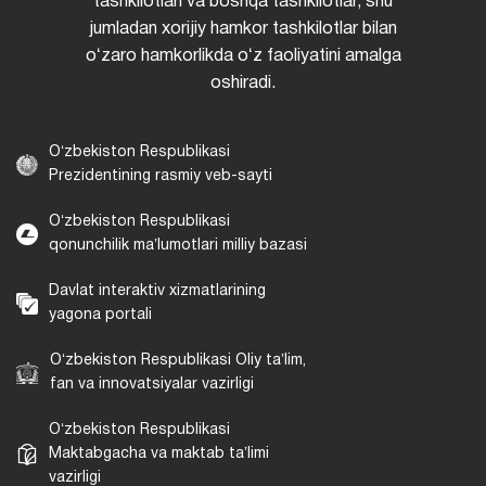
tashkilotlari va boshqa tashkilotlar, shu
jumladan xorijiy hamkor tashkilotlar bilan
oʻzaro hamkorlikda oʻz faoliyatini amalga
oshiradi.
Oʻzbekiston Respublikasi
Prezidentining rasmiy veb-sayti
Oʻzbekiston Respublikasi
qonunchilik maʼlumotlari milliy bazasi
Davlat interaktiv xizmatlarining
yagona portali
Oʻzbekiston Respublikasi Oliy taʼlim,
fan va innovatsiyalar vazirligi
Oʻzbekiston Respublikasi
Maktabgacha va maktab taʼlimi
vazirligi