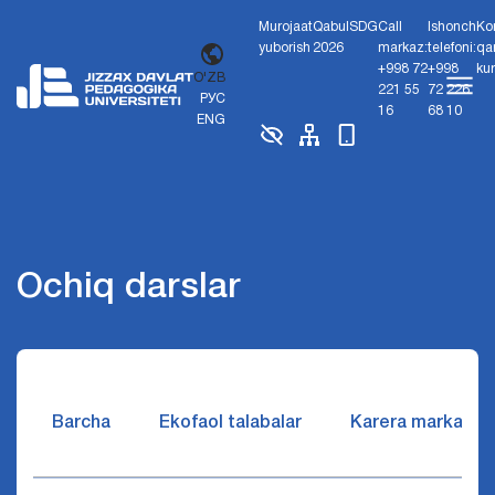
Murojaat
Qabul
SDG
Call
Ishonch
Ko
yuborish
2026
markaz:
telefoni:
qa
+998 72
+998
ku
O'ZB
221 55
72 226
РУС
16
68 10
ENG
Ochiq darslar
Barcha
Ekofaol talabalar
Karera markazi