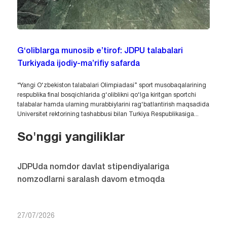
G‘oliblarga munosib e’tirof: JDPU talabalari
Turkiyada ijodiy-ma’rifiy safarda
“Yangi O‘zbekiston talabalari Olimpiadasi” sport musobaqalarining
respublika final bosqichlarida g‘oliblikni qo‘lga kiritgan sportchi
talabalar hamda ularning murabbiylarini rag‘batlantirish maqsadida
Universitet rektorining tashabbusi bilan Turkiya Respublikasiga...
So'nggi yangiliklar
JDPUda nomdor davlat stipendiyalariga
nomzodlarni saralash davom etmoqda
27/07/2026