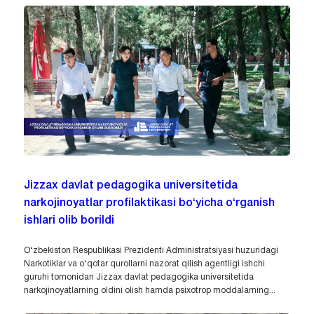
Jizzax davlat pedagogika universitetida
narkojinoyatlar profilaktikasi bo‘yicha o‘rganish
ishlari olib borildi
O‘zbekiston Respublikasi Prezidenti Administratsiyasi huzuridagi
Narkotiklar va o‘qotar qurollarni nazorat qilish agentligi ishchi
guruhi tomonidan Jizzax davlat pedagogika universitetida
narkojinoyatlarning oldini olish hamda psixotrop moddalarning...