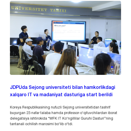
JDPUda Sejong universiteti bilan hamkorlikdagi
xalqaro IT va madaniyat dasturiga start berildi
Koreya Respublikasining nufuzli Sejong universitetidan tashrif
buyurgan 23 nafar talaba hamda professor-o‘qituvchilardan iborat
delegatsiya ishtirokida “WFK IT Ko‘ngillilar Guruhi Dasturi”ning
tantanali ochilish marosimi bo‘lib o‘tdi.