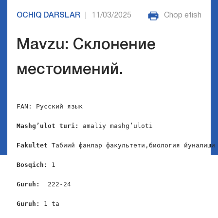
OCHIQ DARSLAR
11/03/2025
Chop etish
|
Mavzu: Склонение
местоимений.
FAN: Русский язык

Mashg
’
ulot
turi
:
 amaliy mashg’uloti

Fakultet
 Табиий фанлар факультети,биология йуналиши

Bosqich
: 
1

Guruh
:  
222-24

Guruh
: 
1 ta
