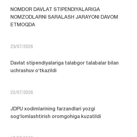
NOMDOR DAVLAT STIPENDIYALARIGA
NOMZODLARNI SARALASH JARAYONI DAVOM
ETMOQDA
23/07/2026
Davlat stipendiyalariga talabgor talabalar bilan
uchrashuv o‘tkazildi
22/07/2026
JDPU xodimlarining farzandlari yozgi
sog‘lomlashtirish oromgohiga kuzatildi