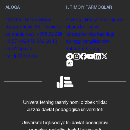
ALOQA
IJTIMOIY TARMOQLAR
130100. Jizzax viloyati,
Bizning ijtimoiy tarmoqlarda
Jizzax shahri, Sh. Rashidov
obuna boʻling va
koʻchasi, 4-uy.
+998 72 226
taraqqiyotimiz haqidagi
13 57
+998 72 226 68 10
soʻnggi yangiliklardan
info@jdpu.uz
xabardor boʻling.
jiz.jdpi@exat.uz
Universitetning rasmiy nomi oʻzbek tilida:
Jizzax davlat pedagogika universiteti
Universitet iqtisodiyotni davlat boshqaruvi