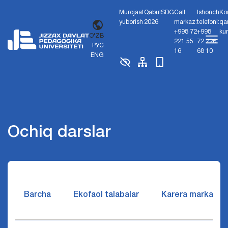
Murojaat
Qabul
SDG
Call
Ishonch
Ko
yuborish
2026
markaz:
telefoni:
qa
+998 72
+998
ku
O'ZB
221 55
72 226
РУС
16
68 10
ENG
Ochiq darslar
Barcha
Ekofaol talabalar
Karera markazi