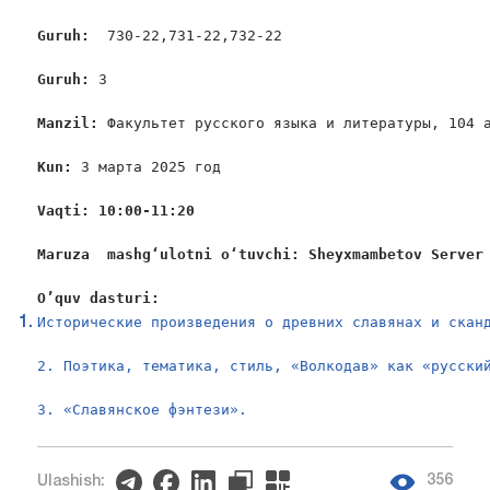
Guruh
:  
730-22,731-22,732-22

Guruh
: 
3

Manzil
: 
Факультет русского языка и литературы, 104 а
Kun
: 
3 марта 2025 год

Vaqti
: 10:00-11:20
Maruza  mashgʻulotni oʻtuvchi: Sheyxmambetov Server
O
’
quv
dasturi
:
Исторические произведения о древних славянах и сканд
2. Поэтика, тематика, стиль, «Волкодав» как «русский
3. «Славянское фэнтези».
356
Ulashish: