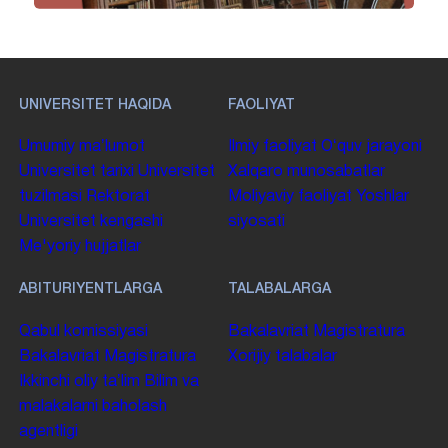
UNIVERSITET HAQIDA
FAOLIYAT
Umumiy maʼlumot
Ilmiy faoliyat
Oʻquv jarayoni
Universitet tarixi
Universitet
Xalqaro munosabatlar
tuzilmasi
Rektorat
Moliyaviy faoliyat
Yoshlar
Universitet kengashi
siyosati
Me'yoriy hujjatlar
ABITURIYENTLARGA
TALABALARGA
Qabul komissiyasi
Bakalavriat
Magistratura
Bakalavriat
Magistratura
Xorijiy talabalar
Ikkinchi oliy taʼlim
Bilim va
malakalarni baholash
agentligi