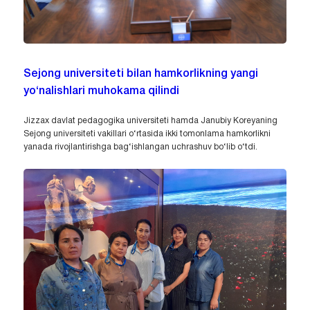
Sejong universiteti bilan hamkorlikning yangi
yo‘nalishlari muhokama qilindi
Jizzax davlat pedagogika universiteti hamda Janubiy Koreyaning
Sejong universiteti vakillari o‘rtasida ikki tomonlama hamkorlikni
yanada rivojlantirishga bag‘ishlangan uchrashuv bo‘lib o‘tdi.