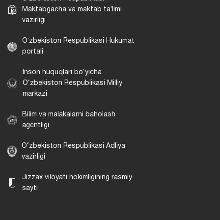
Maktabgacha va maktab taʼlimi
vazirligi
Oʻzbekiston Respublikasi Hukumat
portali
Inson huquqlari bo‘yicha
O‘zbekiston Respublikasi Milliy
markazi
Bilim va malakalarni baholash
agentligi
O‘zbekiston Respublikasi Adliya
vazirligi
Jizzax viloyati hokimligining rasmiy
sayti