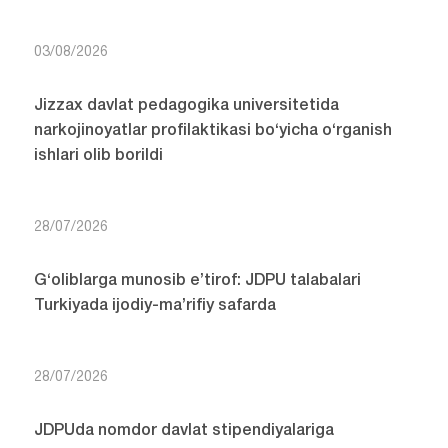
03/08/2026
Jizzax davlat pedagogika universitetida
narkojinoyatlar profilaktikasi bo‘yicha o‘rganish
ishlari olib borildi
28/07/2026
G‘oliblarga munosib e’tirof: JDPU talabalari
Turkiyada ijodiy-ma’rifiy safarda
28/07/2026
JDPUda nomdor davlat stipendiyalariga