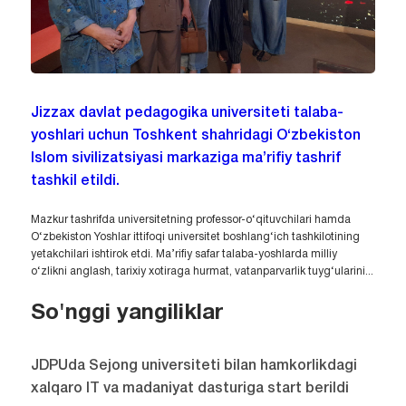
Jizzax davlat pedagogika universiteti talaba-
yoshlari uchun Toshkent shahridagi O‘zbekiston
Islom sivilizatsiyasi markaziga ma’rifiy tashrif
tashkil etildi.
Mazkur tashrifda universitetning professor-o‘qituvchilari hamda
O‘zbekiston Yoshlar ittifoqi universitet boshlang‘ich tashkilotining
yetakchilari ishtirok etdi. Ma’rifiy safar talaba-yoshlarda milliy
o‘zlikni anglash, tarixiy xotiraga hurmat, vatanparvarlik tuyg‘ularini...
So'nggi yangiliklar
JDPUda Sejong universiteti bilan hamkorlikdagi
xalqaro IT va madaniyat dasturiga start berildi