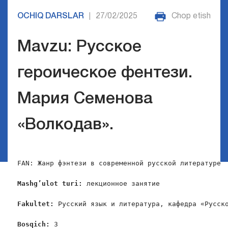
OCHIQ DARSLAR
27/02/2025
Chop etish
|
Mavzu: Русское
героическое фентези.
Мария Семенова
«Волкодав».
FAN: Жанр фэнтези в современной русской литературе

Mashg
’
ulot
turi
:
 лекционное занятие

Fakultet
:
 Русский язык и литература, кафедра «Русско
Bosqich
: 
3
