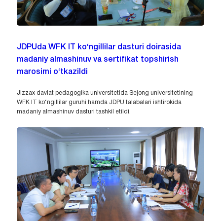
JDPUda WFK IT ko‘ngillilar dasturi doirasida
madaniy almashinuv va sertifikat topshirish
marosimi o‘tkazildi
Jizzax davlat pedagogika universitetida Sejong universitetining
WFK IT ko‘ngillilar guruhi hamda JDPU talabalari ishtirokida
madaniy almashinuv dasturi tashkil etildi.