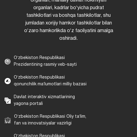
organlari, mahalliy davlat hokimiyati
organlari, kadrlar boʻyicha pudrat
tashkilotlari va boshqa tashkilotlar, shu
jumladan xorijiy hamkor tashkilotlar bilan
oʻzaro hamkorlikda oʻz faoliyatini amalga
oshiradi.
Oʻzbekiston Respublikasi
Prezidentining rasmiy veb-sayti
Oʻzbekiston Respublikasi
qonunchilik maʼlumotlari milliy bazasi
Davlat interaktiv xizmatlarining
yagona portali
Oʻzbekiston Respublikasi Oliy taʼlim,
fan va innovatsiyalar vazirligi
Oʻzbekiston Respublikasi