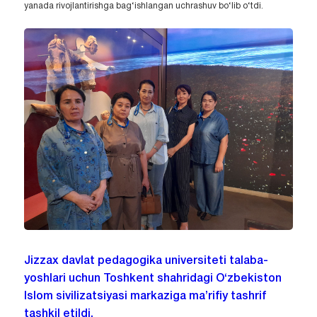
yanada rivojlantirishga bag‘ishlangan uchrashuv bo‘lib o‘tdi.
Jizzax davlat pedagogika universiteti talaba-
yoshlari uchun Toshkent shahridagi O‘zbekiston
Islom sivilizatsiyasi markaziga ma’rifiy tashrif
tashkil etildi.