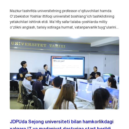
Mazkur tashrifda universitetning professor-o‘qituvchilari hamda
O‘zbekiston Yoshlar ittifoqi universitet boshlang‘ich tashkilotining
yetakchilari ishtirok etdi. Ma’rifiy safar talaba-yoshlarda milliy
o‘zlikni anglash, tarixiy xotiraga hurmat, vatanparvarlik tuyg‘ularini...
JDPUda Sejong universiteti bilan hamkorlikdagi