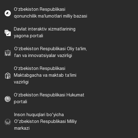
Oʻzbekiston Respublikasi
qonunchilik maʼlumotlari milliy bazasi
Davlat interaktiv xizmatlarining
yagona portali
Oʻzbekiston Respublikasi Oliy taʼlim,
fan va innovatsiyalar vazirligi
Oʻzbekiston Respublikasi
Maktabgacha va maktab taʼlimi
vazirligi
Oʻzbekiston Respublikasi Hukumat
portali
Inson huquqlari bo‘yicha
O‘zbekiston Respublikasi Milliy
markazi