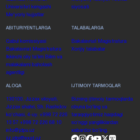
Universitet kengashi
siyosati
Me'yoriy hujjatlar
ABITURIYENTLARGA
TALABALARGA
Qabul komissiyasi
Bakalavriat
Magistratura
Bakalavriat
Magistratura
Xorijiy talabalar
Ikkinchi oliy taʼlim
Bilim va
malakalarni baholash
agentligi
ALOQA
IJTIMOIY TARMOQLAR
130100. Jizzax viloyati,
Bizning ijtimoiy tarmoqlarda
Jizzax shahri, Sh. Rashidov
obuna boʻling va
koʻchasi, 4-uy.
+998 72 226
taraqqiyotimiz haqidagi
13 57
+998 72 226 68 10
soʻnggi yangiliklardan
info@jdpu.uz
xabardor boʻling.
jiz.jdpi@exat.uz