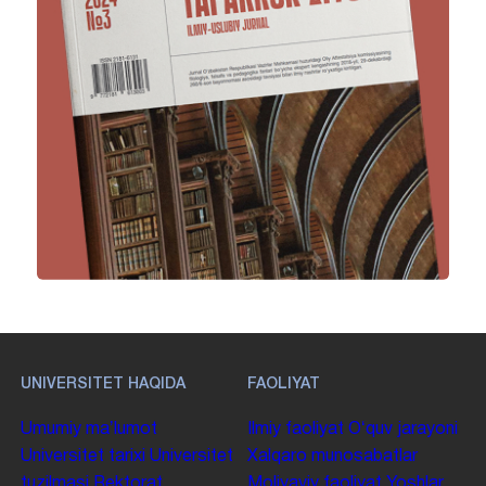
UNIVERSITET HAQIDA
FAOLIYAT
Umumiy maʼlumot
Ilmiy faoliyat
Oʻquv jarayoni
Universitet tarixi
Universitet
Xalqaro munosabatlar
tuzilmasi
Rektorat
Moliyaviy faoliyat
Yoshlar