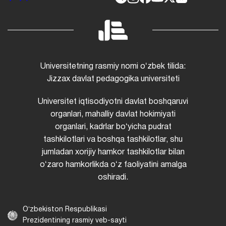
Universitetning rasmiy nomi oʻzbek tilida:
Jizzax davlat pedagogika universiteti
Universitet iqtisodiyotni davlat boshqaruvi
organlari, mahalliy davlat hokimiyati
organlari, kadrlar boʻyicha pudrat
tashkilotlari va boshqa tashkilotlar, shu
jumladan xorijiy hamkor tashkilotlar bilan
oʻzaro hamkorlikda oʻz faoliyatini amalga
oshiradi.
Oʻzbekiston Respublikasi
Prezidentining rasmiy veb-sayti