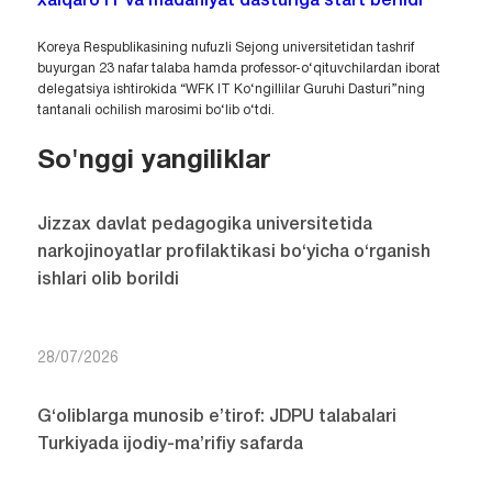
xalqaro IT va madaniyat dasturiga start berildi
Koreya Respublikasining nufuzli Sejong universitetidan tashrif
buyurgan 23 nafar talaba hamda professor-o‘qituvchilardan iborat
delegatsiya ishtirokida “WFK IT Ko‘ngillilar Guruhi Dasturi”ning
tantanali ochilish marosimi bo‘lib o‘tdi.
So'nggi yangiliklar
Jizzax davlat pedagogika universitetida
narkojinoyatlar profilaktikasi bo‘yicha o‘rganish
ishlari olib borildi
28/07/2026
G‘oliblarga munosib e’tirof: JDPU talabalari
Turkiyada ijodiy-ma’rifiy safarda