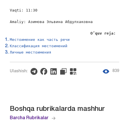
Vaqti: 11:30

Amaliy: Азимова Эльвина Абдулхаковна

O
’
quv
reja
:
Местоимение как часть речи
Классификация местоимений
Личные местоимения
839
Ulashish:
Boshqa rubrikalarda mashhur
Barcha Rubrikalar