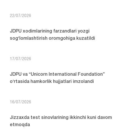
22/07/2026
JDPU xodimlarining farzandlari yozgi
sog‘lomlashtirish oromgohiga kuzatildi
17/07/2026
JDPU va “Unicorn International Foundation”
o‘rtasida hamkorlik hujjatlari imzolandi
16/07/2026
Jizzaxda test sinovlarining ikkinchi kuni davom
etmoqda