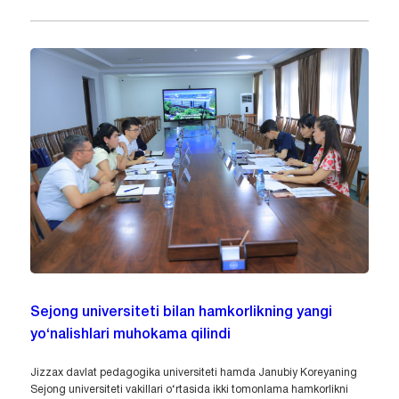
Sejong universiteti bilan hamkorlikning yangi
yo‘nalishlari muhokama qilindi
Jizzax davlat pedagogika universiteti hamda Janubiy Koreyaning
Sejong universiteti vakillari o‘rtasida ikki tomonlama hamkorlikni