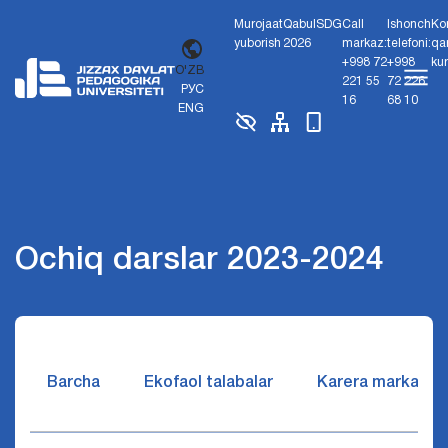
Murojaat
Qabul
SDG
Call
Ishonch
Ko
yuborish
2026
markaz:
telefoni:
qa
+998 72
+998
ku
O'ZB
221 55
72 226
РУС
16
68 10
ENG
Ochiq darslar 2023-2024
Barcha
Ekofaol talabalar
Karera markazi